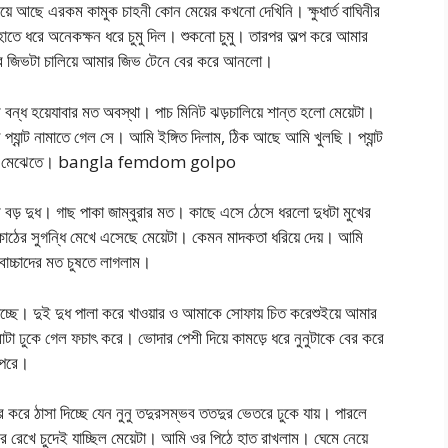
য়ে আছে এরকম কামুক চাহনী কোন মেয়ের কখনো দেখিনি। ক্ষুধার্ত বাঘিনীর
তে ধরে অনেকক্ষন ধরে চুমু দিল। শুকনো চুমু। তারপর অল্প করে আমার
ওর জিভটা চালিয়ে আমার জিভ টেনে বের করে আনলো।
্ধ হয়েযাবার মত অবস্থা। পাচ মিনিট ঝড়চালিয়ে শান্ত হলো মেয়েটা।
লে প্যান্ট নামাতে গেল সে। আমি ইঙ্গিত দিলাম, ঠিক আছে আমি খুলছি। প্যান্ট
ে ফেলে দিল মেঝেতে। bangla femdom golpo
েশ বড় দুধ। গাছ পাকা জাম্বুরার মত। কাছে এসে ঠেসে ধরলো দুধটা মুখের
কাঠের সুগন্ধি মেখে এসেছে মেয়েটা। কেমন মাদকতা ধরিয়ে দেয়। আমি
েবাচ্চাদের মত চুষতে লাগলাম।
িচ্ছে। দুই দুধ পালা করে খাওয়ার ও আমাকে সোফায় চিত করেশুইয়ে আমার
া ঢুকে গেল ফচাৎ করে। ভোদার পেশী দিয়ে কামড়ে ধরে নুনুটাকে বের করে
ওপরে।
 করে ঠাসা দিচ্ছে যেন নুনু তদুরসম্ভব ততদুর ভেতরে ঢুকে যায়। পারলে
 ভর রেখে চুদেই যাচ্ছিল মেয়েটা। আমি ওর পিঠে হাত রাখলাম। ঘেমে নেয়ে