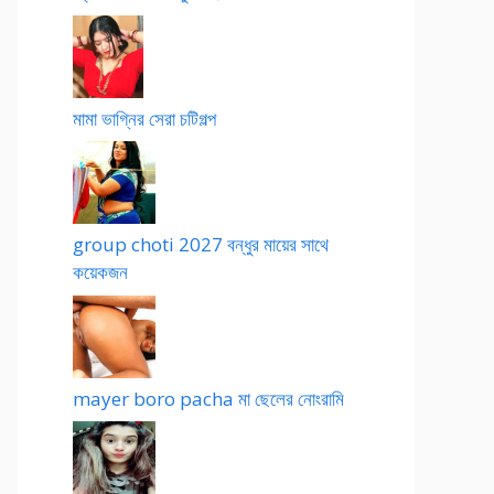
মামা ভাগ্নির সেরা চটিগল্প
group choti 2027 বন্ধুর মায়ের সাথে
কয়েকজন
mayer boro pacha মা ছেলের নোংরামি