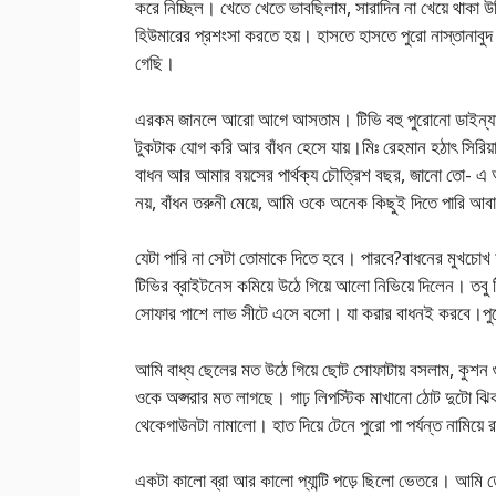
করে নিচ্ছিল। খেতে খেতে ভাবছিলাম, সারাদিন না খেয়ে থাকা উচ
হিউমারের প্রশংসা করতে হয়। হাসতে হাসতে পুরো নাস্তানাবুদ
গেছি।
এরকম জানলে আরো আগে আসতাম। টিভি বহু পুরোনো ডাইন্যাস
টুকটাক যোগ করি আর বাঁধন হেসে যায়।মিঃ রেহমান হঠাৎ সিরি
বাধন আর আমার বয়সের পার্থক্য চৌত্রিশ বছর, জানো তো- এ
নয়, বাঁধন তরুনী মেয়ে, আমি ওকে অনেক কিছুই দিতে প
যেটা পারি না সেটা তোমাকে দিতে হবে। পারবে?বাধনের মুখচোখ
টিভির ব্রাইটনেস কমিয়ে উঠে গিয়ে আলো নিভিয়ে দিলেন। তবু
সোফার পাশে লাভ সীটে এসে বসো। যা করার বাধনই করবে।পুর
আমি বাধ্য ছেলের মত উঠে গিয়ে ছোট সোফাটায় বসলাম, কুশন 
ওকে অপ্সরার মত লাগছে। গাঢ় লিপস্টিক মাখানো ঠোট দুটো ঝ
থেকেগাউনটা নামালো। হাত দিয়ে টেনে পুরো পা পর্যন্ত নামিয
একটা কালো ব্রা আর কালো প্যান্টি পড়ে ছিলো ভেতরে। আমি তো 