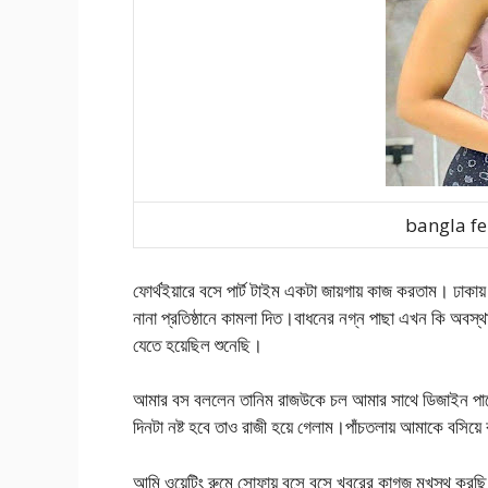
bangla f
ফোর্থইয়ারে বসে পার্ট টাইম একটা জায়গায় কাজ করতাম। ঢাকায
নানা প্রতিষ্ঠানে কামলা দিত।বাধনের নগ্ন পাছা এখন কি অবস্থ
যেতে হয়েছিল শুনেছি।
আমার বস বললেন তানিম রাজউকে চল আমার সাথে ডিজাইন পাশ
দিনটা নষ্ট হবে তাও রাজী হয়ে গেলাম।পাঁচতলায় আমাকে বসিয
আমি ওয়েটিং রুমে সোফায় বসে বসে খবরের কাগজ মুখস্থ কর