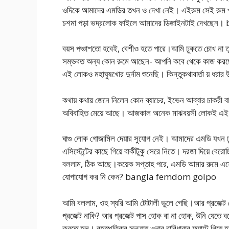
ওদিকে আমাদের এমডির তখন ও দেখা নেই। এইরুম সেই রুম খুজে
চশমা পড়া ভদ্রলোক ফাইলে আমাদের ডিজাইনটাই দেখ
বয়স পঞ্চাশতো হবেই, বেশীও হতে পারে।আমি ঢুকতে চোখ না 
সম্ভবত অন্য কোন রুমে আছেন- আপনি কবে থেকে কাজ করছেন
এই লোকও মহাঘুষখোর দুর্নাম শুনেছি। কিন্তুকথাবার্তা য় ধরার
কথায় কথায় জেনে নিলেন কোন ব্যাচের, ইভেন আব্বার চাকরী 
অবিবাহিত মেয়ে আছে। আজকাল অনেক মাঝবয়সী লোকই এই বি
ঘাগু লোক গোজামিল দেয়ার সুযোগ নেই। আমাদের এমডি যখন 
এসিস্টেন্টের কাছে গিয়ে বাকীটুকু সেরে নিতে। দরজা দিয়ে ব
বললাম, ঠিক আছে।কয়েক সপ্তাহ পরে, এমডি আমার রুমে এসে
যোগাযোগ কর নি কেন? bangla femdom golpo
আমি বললাম, ওহ স্যরি আমি টোটালী ভুলে গেছি।আর প্রজেক্
প্রজেক্ট নাকি? আর প্রজেক্ট পাস হোক বা না হোক, উনি যেতে
করতে হল। বৃহস্পতিবার সন্ধ্যায় ওনার বারিধারার ফ্ল্যাটে গিয