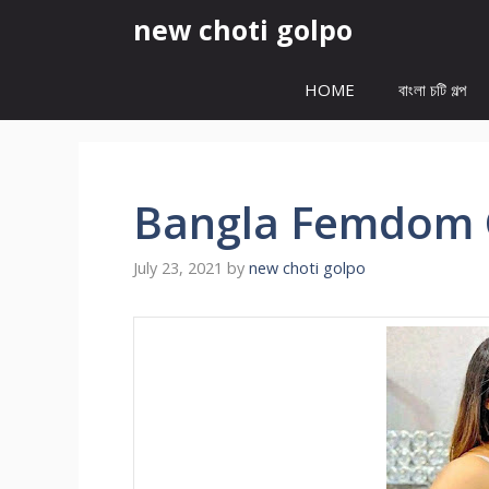
Skip
new choti golpo
to
content
HOME
বাংলা চটি গল্প
Bangla Femdom 
July 23, 2021
by
new choti golpo