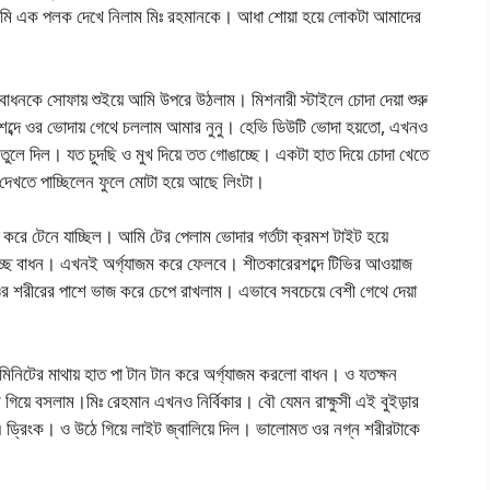
আমি এক পলক দেখে নিলাম মিঃ রহমানকে। আধা শোয়া হয়ে লোকটা আমাদের
। বাধনকে সোফায় শুইয়ে আমি উপরে উঠলাম। মিশনারী স্টাইলে চোদা দেয়া শুরু
ব্দে ওর ভোদায় গেথে চললাম আমার নুনু। হেভি ডিউটি ভোদা হয়তো, এখনও
তুলে দিল। যত চুদছি ও মুখ দিয়ে তত গোঙাচ্ছে। একটা হাত দিয়ে চোদা খেতে
দেখতে পাচ্ছিলেন ফুলে মোটা হয়ে আছে লিংটা।
করে টেনে যাচ্ছিল। আমি টের পেলাম ভোদার গর্তটা ক্রমশ টাইট হয়ে
াচ্ছে বাধন। এখনই অর্গ্যাজম করে ফেলবে। শীতকারেরশব্দে টিভির আওয়াজ
ে ওর শরীরের পাশে ভাজ করে চেপে রাখলাম। এভাবে সবচেয়ে বেশী গেথে দেয়া
িনিটের মাথায় হাত পা টান টান করে অর্গ্যাজম করলো বাধন। ও যতক্ষন
ে গিয়ে বসলাম।মিঃ রেহমান এখনও নির্বিকার। বৌ যেমন রাক্ষুসী এই বুইড়ার
 ড্রিংক। ও উঠে গিয়ে লাইট জ্বালিয়ে দিল। ভালোমত ওর নগ্ন শরীরটাকে