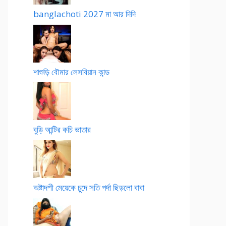
banglachoti 2027 মা আর দিদি
শাশুড়ি বৌমার লেসবিয়ান কান্ড
বুড়ি আন্টির কচি ভাতার
অষ্টাদশী মেয়েকে চুদে সতি পর্দা ছিড়লো বাবা