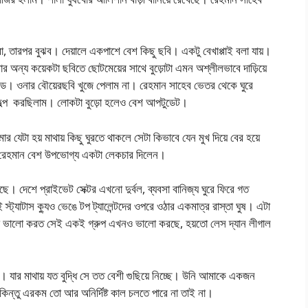
া, তারপর বুঝব। দেয়ালে একপাশে বেশ কিছু ছবি। একটু বেখাপ্পাই বলা যায়।
র অন্য কয়েকটা ছবিতে ছোটমেয়ের সাথে বুড়োটা এমন অশ্লীলভাবে দাড়িয়ে
ফ্রেন্ড। ওনার বৌয়েরছবি খুজে পেলাম না। রেহমান সাহেব ভেতর থেকে ঘুরে
 হেল্প করছিলাম। লোকটা বুড়ো হলেও বেশ আপটুডেট।
েটা হয় মাথায় কিছু ঘুরতে থাকলে সেটা কিভাবে যেন মুখ দিয়ে বের হয়ে
িঃ রেহমান বেশ উপভোগ্য একটা লেকচার দিলেন।
। দেশে প্রাইভেট সেক্টর এখনো দুর্বল, ব্যবসা বানিজ্য ঘুরে ফিরে গত
ট্যাটাস ক্যুও ভেঙে টপ ট্যালেন্টদের ওপরে ওঠার একমাত্র রাস্তা ঘুষ। এটা
া ভালো করত সেই একই গ্রুপ এখনও ভালো করছে, হয়তো লেস দ্যান লীগাল
নয়। যার মাথায় যত বুদ্ধি সে তত বেশী গুছিয়ে নিচ্ছে। উনি আমাকে একজন
ন্তু এরকম তো আর অনির্দিষ্ট কাল চলতে পারে না তাই না।