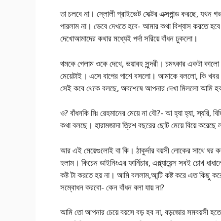
তা চলবে না। স্লোলী প্রাইভেট সেক্টর এক্সপান্ড করছে, যখন 
পারলাম না। ভেবে দেখতে হবে- আমার কথা বিশ্বাস করতে হবে ন
দেখোআমাদের কথার মধ্যেই পর্দা সরিয়ে বাঁধন ঢুকলো।
থমকে গেলাম ওকে দেখে, ভয়াবহ সুন্দরী। চমৎকার একটা কালো
মেয়েটাই। এসে বাপের পাশে বসলো। আমাকে বললো, কি খ
সেই কবে থেকে বলছে, অবশেষে আপনার দেখা মিললো আম
ও? বাঁধনকি মিঃ রেহমানের মেয়ে না বৌ?- আ হ্যা হ্যা, স্যরি,
কথা বলছে। হারামজাদা ত্রিশ বছরের ছোট মেয়ে বিয়ে করেছে
আর এই মেয়েগুলোই বা কি। ঠাকুর্দার বয়সী লোকের সাথে ঘর
হলাম। কিচেন ডাইনিংএর ফার্নিচার, এপ্ল্যায়েন্স সবই চোখ ধাধান
কষ্ট টা করতে হয় না। আমি বললাম,আন্টি কষ্ট করে এত কিছু ক
সম্বোধন করবো- কেন বাঁধন বলা যায় না?
আমি তো আপনার চেয়ে বয়সে বড় হব না, বড়জোর সমবয়সী হতে