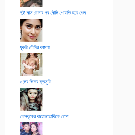
দুই মাস চোদার পর বৌদি পোয়াতি হয়ে গেল
যুবতী বৌদির কামনা
গুদের ভিতর সুড়সুড়ি
ফেসবুকের বারোভাতারিকে চোদা