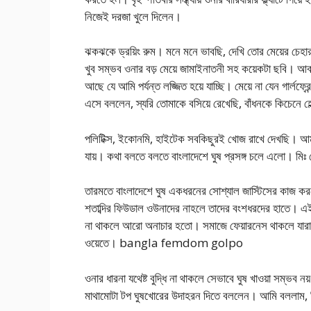
নিজেই দরজা খুলে দিলেন।
ঝকঝকে ড্রয়িং রুম। মনে মনে ভাবছি, দেখি তোর মেয়ের চেহার
খুব সম্ভব ওনার বড় মেয়ে জামাইনাতনী সহ কয়েকটা ছবি। আবা
আছে যে আমি পর্যন্ত লজ্জিত হয়ে যাচ্ছি। মেয়ে না যেন গার্ল
এসে বললেন, স্যরি তোমাকে বসিয়ে রেখেছি, বাঁধনকে কিচেনে
পলিটিক্স, ইকোনমি, হাইটেক সবকিছুরই খোজ রাখে দেখছি। আমার য
যায়। কথা বলতে বলতে বাংলাদেশে ঘুষ প্রসঙ্গ চলে এলো। ম
তারমতে বাংলাদেশে ঘুষ একধরনের সোশ্যাল জাস্টিসের কাজ করছে
শতাব্দির ফিউডাল ওউনাদের নাহলে তাদের বংশধরদের হাতে। এই স্
না থাকলে আরো অনাচার হতো। সমাজে ফেয়ারনেস থাকলে যার
ওয়েতে। bangla femdom golpo
ওনার ধারনা যথেষ্ট বুদ্ধি না থাকলে সেভাবে ঘুষ খাওয়া সম্ভব 
মাথামোটা টপ ঘুষখোরের উদাহরন দিতে বললেন। আমি বললাম, কি