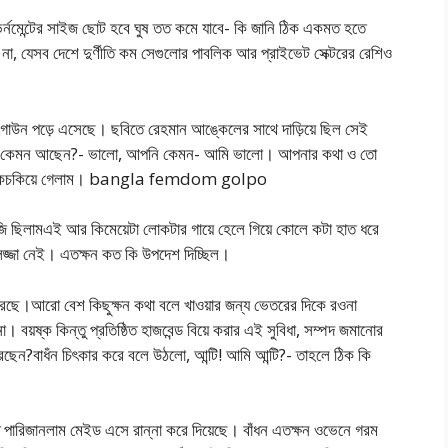
গভর্নমেন্টের সাইজ ছোট হবে ঘুষ তত কমে যাবে- কি জানি ঠিক একমত হতে
া, যেসব দেশে দুর্ণীতি কম সেগুলোর পাবলিক আর প্রাইভেট সেক্টরের রেশিও
 গাউন পড়ে এসেছে। ছবিতে রেহমান আঙ্কেলের সাথে দাড়িয়ে ছিল সেই
বর কেমন আছেন?- ভালো, আপনি কেমন- আমি ভালো। আপনার কথা ও তো
ি হকচকিয়ে গেলাম। bangla femdom golpo
 বিজি ছিলামএই আর কিমেয়েটা লোকটার গায়ে হেলে গিয়ে কোলে কটা হাত ধরে
 লজ্জা নেই। এতক্ষন কত কি উপদেশ দিচ্ছিল।
 করছে।আরো বেশ কিছুক্ষন কথা বলে খাওয়ার জন্য ভেতরের দিকে রওনা
ো। বয়ষ্ক কিন্তু প্রতিষ্ঠিত হাজবেন্ড বিয়ে করার এই সুবিধা, সম্পদ জমানোর
রেছেন?বাধঁন চিৎকার করে বলে উঠলো, আন্টি! আমি আন্টি?- তাহলে ঠিক কি
 পারিজানলাম মেইড এসে রান্না করে দিয়েছে। বাঁধন এতক্ষন ওভেনে গরম