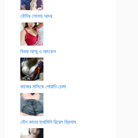
বৌদির সোনায় আদর
বিধবা আম্মু ও আংকেল
কাজের মাসিকে পোয়াতি চোদা
যৌন কাতর ফ্যামিলি রিয়েল থ্রিসাম