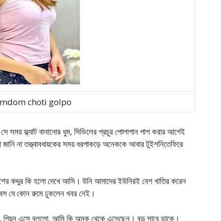
emdom choti golpo
় সে সময় ফ্ল্যাট বানানোর ধুম, সিভিলের প্রচুর পোলাপান পাশ করার আগেই
া জানি না তত্ত্বাবধায়কের সময় ধরপাকড়ে অনেককে আবার টুইশনিতেফিরে
ের কদ্দুর কি হলো দেখে আসি। উনি আমাদের ইউনিরই বেশ খাতির করেন
়ে বস যে কোন রুমে ঢুকলেন খবর নেই।
ছি, পিয়ন এসে বললো, আমি কি অমুক থেকে এসেছেন। বড় সাবে ডাকে।