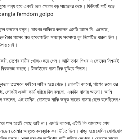
 বাধ্য হয়ে একাই চলে গেলাম বড় সাহেবের রুমে। ফিটফাট শার্ট পড়ে
ছেন। bangla femdom golpo
তুলে বললেন বসুন। তারপর তাকিয়ে বললেন এমডি আসে নি- এসেছে,
?চার মাসের মত হবেরাজউক সমন্ধে সবসময় খুব নিগেটিভ ধারনা ছিল।
 উপায় নেই।
বাকরী, দেশের বাড়ীর খোজও হয়ে গেল। আমি তখন শিওর এ লোকের নিশ্চয়ই
রক্তটা করছে। ডিজাইনের নানা দিক বুঝিয়ে দিলাম।
ঢুকলো ততক্ষনে ফাইলে সাইন হয়ে গেছে। লোকটা বললো, পাশের রুমে ওর
েরোচ্ছি, লোকটা একটা কার্ড ধরিয়ে দিল বললো, একদিন বাসায় আসো। আমি
 বললেন, এই তানিম, তোমাকে নাকি অমুক সাহেব বাসায় যেতে বলেছিলেন?
ট তো পাস হয়েই গেছে তাই না। এমডি বললো, এটাই কি আমাদের শেষ
 বলেছেন তোমার অন্তত কলব্যাক করা উচিত ছিল। বাধ্য হয়ে সেদিন যোগাযোগ
়ে হাজির হলাম। শালা ঘুষখোর আলিশান বাড়ী বানিয়ে রেখেছে। রেহমান সাহেব