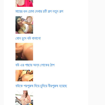
মায়ের গুদ চোদা দেখার চটি গল্প নতুন গল্প
বোন চুদে বউ বানানো
বউ এর পাছায় অন্য লোকের ঠাপ
বউকে পরপুরুষ দিয়ে চুদিয়ে বীরপুরুষ হয়েছে