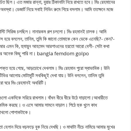
িত ছিল। এত মজার রান্না, বুয়ার ঠিকানাটা নিয়ে রাখতে হবে। মিঃ রেহমানের
 অবস্থা। ডেজার্ট নিয়ে সবাই লিভিং রুমে গিয়ে বসলাম। আমি ততক্ষনে মজে
্টি সিরিজ চলছিল। নানারকম গল্প চললো। মিঃ রহমানই চালক। আমি
য়াস হয়ে বললেন, তানিম, তুমি কি জানো তোমাকে কেন ডেকে এনেছি?- কেন?-
 আর এমন কি, হুমায়ুন আহমেদ আরশাওনের হয়তো আরো বেশী- সেটা কথা
ারি আবার অনেক কিছু পারি না। bangla femdom golpo
 শক্ত হয়ে গেছে, আড়চোখে দেখলাম। মিঃ রেহমান পুরো স্বাভাবিক। উনি
 টিভির আলোয় মোটামুটি সবকিছুই দেখা যায়। উনি বললেন, তানিম তুমি
ো ঘরে মিঃ রেহমানই অথরিটি।
গুলো একদিকে সরিয়ে রাখলাম। বাঁধন ধীরে ধীরে উঠে দাড়ালো।আধারীতে
িকমিক করছে। ও এসে আমার সামনে দাড়াল। পিঠে হুক খুলে কাধ
়ে রাখলো পোশাকটাকে।
হেলান দিয়ে ধড়ফড়ে বুক নিয়ে দেখছি। ও মাথাটা নীচে নামিয়ে আমার মুখের