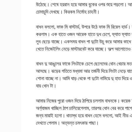
উঠেছে। শেষে হয়রান হয়ে আমার বুকের ওপর শুয়ে পড়লো। 
চোদাচুদি দেখছে। কিরকম নির্মোহ চাহনী।
বাধন বললো, ফাক মি বাস্টার্ড, উপরে উঠে ফাক মি রিয়েল হার্ড
করলাম। এক হাতে ওজন আরেক হাতে দুধ চেপে, ফ্যাত ফ্যাত শ
লুব ছেড়ে যাচ্ছে। একসময় বাধন পা দুটো উচু করে আমার কাধে 
খেতে নিজেইলিং নেড়ে মাস্টারবেট করে যাচ্ছে। অল্প আলোতেও 
বাধন দু আঙুলের ফাকে লিংটাকে চেপে ছেলেদের ধোন খেচার মত 
আসছে। ঝড়ের গতিতে মধ্যমা আর তর্জনী দিয়ে লিংটা নেড়ে য
শোনা যাচ্ছে না। আমি ঘাড় থেকে পা দুটো নামিয়ে দু হাত দিয়
যায় ধোন টা।
আমার নিজের পুরো ওজন দিয়ে ঠাপিয়ে চললাম বাধনকে। কয়েক ম
অর্গ্যাজম খাচ্ছিল ঠাপ চালিয়েগেলাম, তারপর ধোন বের করে পাশ
জন্য মায়াই হলো। ধাতস্থ হয়ে বাধন হেসে বললো, আই নীড এ
দেখতে পেলাম। অত্যন্ত চমৎকার পাছা।