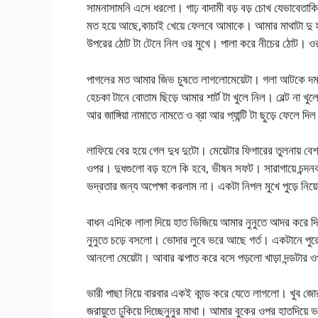
সামনাসামনি এসে ধরলো। গাঢ় বাদামী বড় বড় চোখ যেভাবেতাকি
মত হয়ে আছে,কাচাই খেয়ে ফেলবে আমাকে। আমার মাথাটা দু হা
উপরের ঠোট টা টেনে নিল ওর মুখে। পালা করে নীচের ঠোট। 
পাগলের মত আমার জিভ চুষতে লাগলোমেয়েটা। গলা আটকে দম বন
হেচকা টানে বোতাম ছিড়ে আমার শার্ট টা খুলে নিল। বেল্ট না খু
আর জাঙ্গিয়া নামাতে নামতে ও ব্রা আর প্যান্টি টা ছুড়
লাফিয়ে বের হয়ে গেল দুধ দুটো। মেয়েটার ফিগারের তুলনায় ব
ওপর। দুধগুলো বড় হলে কি হবে, ভীষন সফট। সারাগায়ে চন্দন
ভদ্রতার জন্য অপেক্ষা করলাম না। একটা নিপল মুখে পুড়ে নিয়
বাধন এদিকে লালা দিয়ে হাত ভিজিয়ে আমার নুনুতে আদর করে দ
নুনুতে চড়ে বসলো। ভোদার লুবে ভরে আছে গর্ত। একটানে পুরোট
আনলো মেয়েটা। আবার ঝপাত করে বসে পড়লো খাড়া দন্ডটার 
ভারী পাছা নিয়ে বারবার একই কান্ড করে যেতে লাগলো। খুব জোর
জরায়ুতে ঢুকিয়ে দিচ্ছেনুনুর মাথা। আমার বুকের ওপর হাতদিয়ে