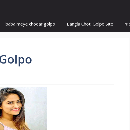
baba meye chodar golpo
Bangla Choti Golpo Site
মা 
Golpo