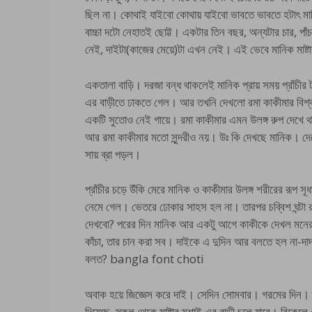
ছিল না। কোথাই যাইবো কোথায় যাইবো ভাবতে ভাবতে হটাৎ মানি
বাচ্চা দটো নেহাতই ছোট্ট। একটার তিন বছর, অন্যটার চার, পা
নেই, দাইটা(কাজের মেয়ে)টা এখন নেই। এই ভেবে মানিক মা
একতালা বাড়ি। দরজা বন্ধ থাকলেই মানিক প্রায় সময় প্রাঁচীর 
এর বাড়ীতে ঢাকতে গেল। আর তখনি দেখলো রমা কাকীমার বিশ্বর
একটি সুতোও নেই গায়ে। রমা কাকীমার এমন উলঙ্গ রুপ দেখে থা
আর রমা কাকীমার মতো সুন্দরীও নয়। উঃ কি দেখছে মানিক। দ
সায় ব্রা পড়ল।
প্রাঁচীর চড়ে উঁকি মেরে মানিক ও কাকীমার উলঙ্গ শরীরের রূপ সূধ
নেমে গেল। ভেতরে ঢোকার সাহস হল না। তারপর চব্বিশ ঘন্ট
দেখবো? পরের দিন মানিক আর একটু আগে কাকীকে দেখল মনের সু
কাঁচা, তার চান করা সব। দাইকে এ দুদিন আর বলতে হল না-দাদা
বলত? bangla font choti
অবাক হয়ে জিজ্ঞেস করে দাই। সেদিন সোমবার। গরমের দিন। 
দিয়েছে, স্কুল থেকে মাষ্টার মশাই এর বাড়ী চলে যাবে। বিকেলে