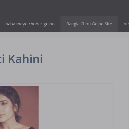
baba meye chodar golpo
Bangla Choti Golpo Site
মা 
i Kahini