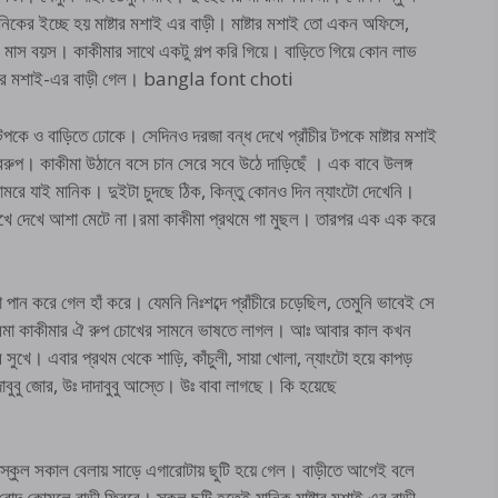
কের ইচ্ছে হয় মাষ্টার মশাই এর বাড়ী। মাষ্টার মশাই তো একন অফিসে,
ঁচ মাস বয়স। কাকীমার সাথে একটু গল্প করি গিয়ে। বাড়িতে গিয়ে কোন লাভ
ষ্টার মশাই-এর বাড়ী গেল। bangla font choti
টপকে ও বাড়িতে ঢোকে। সেদিনও দরজা বন্ধ দেখে প্রাঁচীর টপকে মাষ্টার মশাই
ুপ। কাকীমা উঠানে বসে চান সেরে সবে উঠে দাড়িছেঁ । এক বাবে উলঙ্গ
মরে যাই মানিক। দুইটা চুদছে ঠিক, কিন্তু কোনও দিন ন্যাংটো দেখেনি।
েখে দেখে আশা মেটে না।রমা কাকীমা প্রথমে গা মুছল। তারপর এক এক করে
া পান করে গেল হাঁ করে। যেমনি নিঃশব্দে প্রাঁচীরে চড়েছিল, তেমুনি ভাবেই সে
া রমা কাকীমার ঐ রুপ চোখের সামনে ভাষতে লাগল। আঃ আবার কাল কখন
খে। এবার প্রথম থেকে শাড়ি, কাঁচুলী, সায়া খোলা, ন্যাংটো হয়ে কাপড়
বুবু জোর, উঃ দাদাবুবু আস্তে। উঃ বাবা লাগছে। কি হয়েছে
স্কুল সকাল বেলায় সাড়ে এগারোটায় ছুটি হয়ে গেল। বাড়ীতে আগেই বলে
 রোদ কোমলে বাড়ী ফিরবে। স্কুল ছুটি হতেই মানিক মাষ্টার মশাই এর বাড়ী