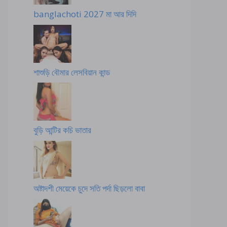
banglachoti 2027 মা আর দিদি
শাশুড়ি বৌমার লেসবিয়ান কান্ড
বুড়ি আন্টির কচি ভাতার
অষ্টাদশী মেয়েকে চুদে সতি পর্দা ছিড়লো বাবা