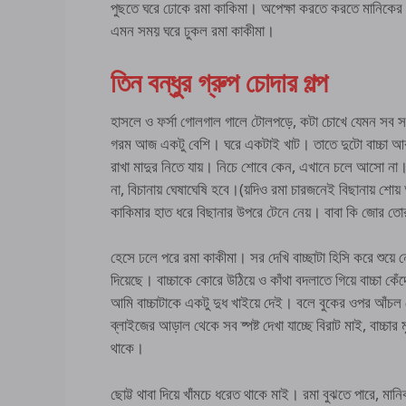
পুছতে ঘরে ঢোকে রমা কাকিমা। অপেক্ষা করতে করতে মানিকের
এমন সময় ঘরে ঢুকল রমা কাকীমা।
তিন বন্ধুর গ্রুপ চোদার গল্প
হাসলে ও ফর্সা গোলগাল গালে টোলপড়ে, কটা চোখে যেমন সব
গরম আজ একটু বেশি। ঘরে একটাই খাট। তাতে দুটো বাচ্চা 
রাখা মাদুর নিতে যায়। নিচে শোবে কেন, এখানে চলে আসো না।
না, বিচানায় ঘেষাঘেষি হবে।(য়দিও রমা চারজনেই বিছানায় শো
কাকিমার হাত ধরে বিছানার উপরে টেনে নেয়। বাবা কি জোর
হেসে ঢলে পরে রমা কাকীমা। সর দেখি বাচ্ছাটা হিসি করে শুয়ে 
দিয়েছে। বাচ্চাকে কোরে উঠিয়ে ও কাঁথা বদলাতে গিয়ে বাচ্চা ক
আমি বাচ্চাটাকে একটু দুধ খাইয়ে দেই। বলে বুকের ওপর আঁচল 
ব্লাইজের আড়াল থেকে সব ষ্পষ্ট দেখা যাচ্ছে বিরাট মাই, বাচ্চার
থাকে।
ছোট্ট থাবা দিয়ে খাঁমচে ধরেত থাকে মাই। রমা বুঝতে পারে, 