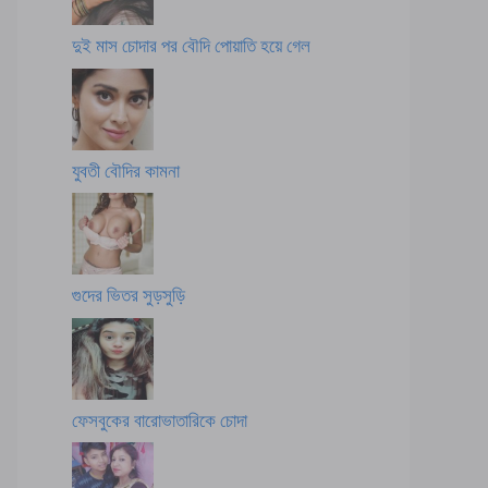
দুই মাস চোদার পর বৌদি পোয়াতি হয়ে গেল
যুবতী বৌদির কামনা
গুদের ভিতর সুড়সুড়ি
ফেসবুকের বারোভাতারিকে চোদা