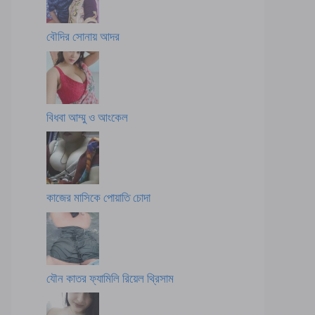
বৌদির সোনায় আদর
বিধবা আম্মু ও আংকেল
কাজের মাসিকে পোয়াতি চোদা
যৌন কাতর ফ্যামিলি রিয়েল থ্রিসাম