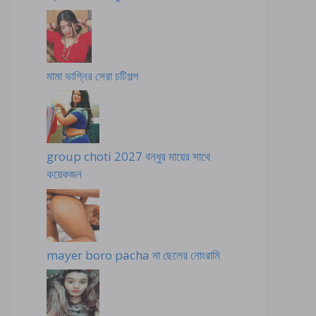
মামা ভাগ্নির সেরা চটিগল্প
group choti 2027 বন্ধুর মায়ের সাথে
কয়েকজন
mayer boro pacha মা ছেলের নোংরামি