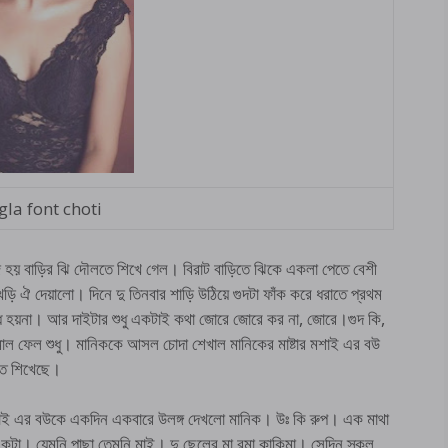
la font choti
 হয় বাড়ির ঝি দৌলতে শিখে গেল। বিরাট বাড়িতে ঝিকে একলা পেতে বেশী
ড়ি ঐ দেয়ালো। দিনে দু তিনবার শাড়ি উঠিয়ে গুদটা ফাঁক করে ধরাতে প্রথম
ে হয়না। আর দাইটার শুধু একটাই কথা জোরে জোরে কর না, জোরে।গুদ কি,
াল ফেল শুধু। মানিককে আসল চোদা শেখাল মানিকের মাষ্টার মশাই এর বউ
াতে শিখেছে।
 মশাই এর বউকে একদিন একবারে উলঙ্গ দেখলো মানিক। উঃ কি রুপ। এক মাথা
টা। যেমুনি পাছা তেমুনি মাই। দু ছেলের মা রমা কাকিমা। সেদিন স্কুল