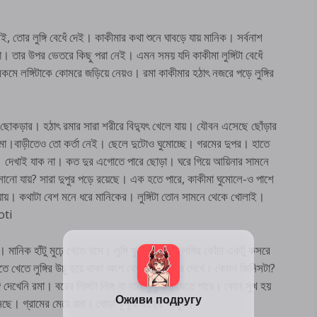
, তোর লুঙ্গি বেধেঁ দেই। কাকীমার কথা শুনে ঘাবড়ে যায় মানিক। সর্বনাশ
। তার উপর ভেতরে কিছু পরা নেই। এমন সময় যদি কাকীমা লুঙ্গিটা বেধেঁ
ে লঙ্গিটাকে কোমরে জড়িয়ে নেয়ও। রমা কাকীমার হঠাৎ নজরে পড়ে লুঙ্গির
ছোকড়ার। হঠাৎ রমার সারা শরীরে বিদ্যুৎ খেলে যায়। যৌবন এসেছে ছোঁড়ার
া।বাড়ীতেও তো কর্তা নেই। ছেলে দুটোও ঘুমোচ্ছে। গরমের দুপর। হাতে
। দেখাই যাক না। কত দুর এগোতে পারে ছোড়া। ঘরে গিয়ে আয়িনার সামনে
সানো যায়? সারা দুপুর পড়ে রয়েছে। এক হতে পারে, কাকীমা ঘুমোলে-ও পাশে
 যায়। কথাটা বেশ মনে ধরে মানিকের। লুঙ্গিটা তোন সামনে থেকে খোলাই।
oti
ানিক হাঁটু মুঢ়ে খেতে বসে। লুঙ্গি ফুলে রয়েছে।লঙ্গির কোঁচা একটু কসরে
তে খেতে লুঙ্গির উচু হয়ে থাকা অংশ বেশ ভালো করে দেখে। কেমন জিনিসটা?
খেনি রমা। বরের লিঙ্গটা লিঙ্গ না বলে নুনু বলা যেতে পারে। কোন সুখ হয়
শুনেছে। গ্রামের মেয়ে রমা। ঘোড়া কুকুর ষাঁড়ের প্রচুর।