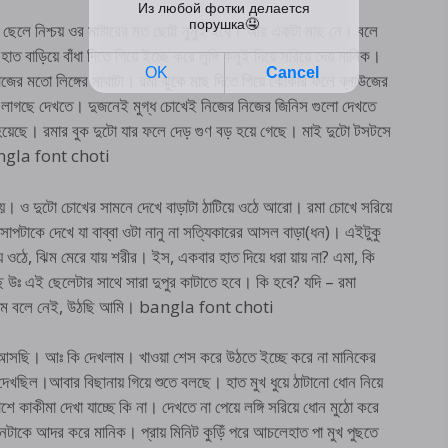
 ছেলে নিশ্চয় ওর মাষ্টারের মত ছোট্ট নুনুই হবে। আর একটা মাছ নে। বলে
ত বাড়িয়ে বাঁধা দিতে গিয়ে ইচ্ছে করে লুঙ্গি কনুই দিয়ে সরিয়ে দেয় মানিক।
াজের মতো লিঙ্গের মাথাটা। রমা ঝুকে মাছ দিতে গিয়ে ঝোকার ফলে ব্লাউজের
ল লাগছে দেখতে। দুজনেই মুগ্ধ চোখেই নিজের নিজের জিনিস গুলো দেখতে
হয়েছে। রমার বুক দুটো যার ফলে দেড় গুণ বড় হয়ে গেছে। মাই দুটো টসটসে
bangla font choti
কে নয়। ও দুটো চোখের সামনে দেখে বাড়াটা ঠাটিয়ে ওঠে আরো। রমা চোখে সরিয়ে
সাপটাকে দেখে যা বাব্বা ওটা নানু না সত্যিকারের আসল বাড়া(ধন)। এইটুকু
ে ওঠে, ঝিম মেরে যায় শরীর। ইস, একবার হাত দিয়ে ধরা য়ায় না? এমা, কি
উঃ এই ছেলেটার সাথে সারা দুপুর কাটাতে হবে। কি হবে? যদি – রমা
 রকমে বলে নেই, উঠছি আমি। bangla font choti
মি আসছি। আঃ কি দেখলাম। খাওয়া শেস করে উঠতে ইচ্ছে করে না মানিকের
 দেখছিল।আবার বিছানায় গিয়ে শুতে বলছে। হাত মুখ ধুয়ে ঠাটানো ধোন নিয়ে
ে কাকীমা দেখা যাচ্ছে কি না। দেখতে না পেয়ে লঙ্গি সরিয়ে ধোন মুঠো করে
োনটাকে আদর করে মানিক। প্রায় মিনিট কুড়িঁ পরে আচলেহাত পা মুখ পুছতে