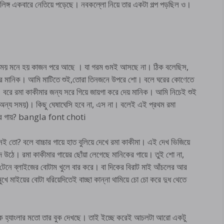
 লিঙ্গ একবারে নেতিয়ে পড়েছে। নবকল্লো নিয়ে তার একটা গল্প পড়ছিল ও।
 সময় মনে হয় কাজন পরে আছে । যা গরম গুমই আসছে না। ঠিক বলেছিস,
আর মানিক। আমি মাটিতে শুই,তোরা তিনজনে উপরে শো। বলে ঘরের কোণেতে
 বরে রমা কাকীমার জন্য সরে গিয়ে জায়গা করে দেয় মানিক। আমি নিচেই শুই
য় অন্য সময়)। কিছু ঘেষাঘেসি হবে না, এস না। বলেই এই প্রথম রমা
 তোর গায়? bangla font choti
নেই তো? বলে বাচ্চার গায়ে হাত বুলিয়ে দেখে রমা কাকীমা। এই দেখ ভিজিয়ে
েঁদে উঠে। রমা কাকীমার গায়ের ছোঁয়া লেগেছে মানিকের গায়ে। তুই শো না,
টেনে ব্লাইজের বোটাম খুলে বার করে। বা দিকের বিরাট মাই আঁচলের আর
 মুখে মাইয়ের বোটা ধরিয়েদিতেই বাচ্ছা কান্না থামিয়ে চো চো করে দুধ থেতে
মানিক হ্যাংলার মতো তার বুক দেখছে। তাই ইচ্ছে করেই আচলটা আরো একটু