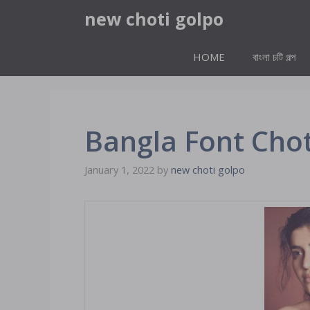
Skip
new choti golpo
to
content
HOME
বাংলা চটি গল্প
Bangla Font Chot
January 1, 2022
by
new choti golpo