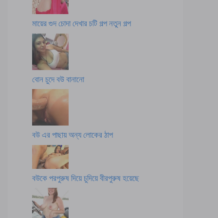
মায়ের গুদ চোদা দেখার চটি গল্প নতুন গল্প
বোন চুদে বউ বানানো
বউ এর পাছায় অন্য লোকের ঠাপ
বউকে পরপুরুষ দিয়ে চুদিয়ে বীরপুরুষ হয়েছে