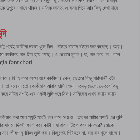
কে দুপুরে এখানে থাকব। মানিক জানত, এ সময় গিয়ে আর কিছু দেখা যাবে
ুদি
কটু পরেই কাকীমা দরজা খুলে দিল। বাইরে বাতাস বইতে শুরু করেছে। আয়।
রমা কাকীমার চান-টান হয়ে গেছে। ও ভেতরে ঢুকল। যা, চান করে নে। বলে
angla font choti
মানিক। হি হি করে হেসে ওঠে কাকীমা। কেন, ভেতরে কিছু পরিসনি? ওটা
েনি। তা বলে না তো।কাকীমার আবার হাসিঁ।ওমা এতবড় ছেলে, ভেতরে কিছু
 করে মাষ্টার মশাই-এর একটা লুঙ্গি পরে নিস। মানিকের এখন কথায় কথায়
মার কথা শুনে প্যান্ট পরেই চান করে নেয় ও। তারপর মাষ্টার মশাই এর লুঙ্গি
র সামনে দিকটা ফালি করে কাটা। যা বাবা এটাকে পরব কি করে? রমাকে
া। ভীষণ মুশকিল লুঙ্গি পরা। কিছুতেই গিট হবে না, বার বার খুলে যাচ্ছে।