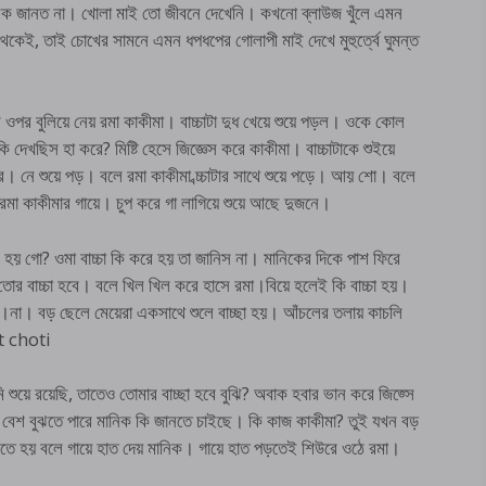
িক জানত না। খোলা মাই তো জীবনে দেখেনি। কখনো ব্লাউজ খুঁলে এমন
েকেই, তাই চোখের সামনে এমন ধপধপের গোলাপী মাই দেখে মুহুর্ত্বে ঘুমন্ত
ওপর বুলিয়ে নেয় রমা কাকীমা। বাচ্চাটা দুধ খেয়ে শুয়ে পড়ল। ওকে কোল
দেখছিস হা করে? মিষ্টি হেসে জিজ্ঞেস করে কাকীমা। বাচ্চাটাকে শুইয়ে
। নে শুয়ে পড়। বলে রমা কাকীমা ব্চ্চাটার সাথে শুয়ে পড়ে। আয় শো। বলে
ধ রমা কাকীমার গায়ে। চুপ করে গা লাগিয়ে শুয়ে আছে দুজনে।
রে হয় গো? ওমা বাচ্চা কি করে হয় তা জানিস না। মানিকের দিকে পাশ ফিরে
 বাচ্চা হবে। বলে খিল খিল করে হাসে রমা।বিয়ে হলেই কি বাচ্চা হয়।
রমা।না। বড় ছেলে মেয়েরা একসাথে শুলে বাচ্ছা হয়। আঁচলের তলায় কাচলি
nt choti
মি শুয়ে রয়েছি, তাতেও তোমার বাচ্ছা হবে বুঝি? অবাক হবার ভান করে জিজ্সে
বেশ বুঝতে পারে মানিক কি জানতে চাইছে। কি কাজ কাকীমা? তুই যখন বড়
রতে হয় বলে গায়ে হাত দেয় মানিক। গায়ে হাত পড়তেই শিউরে ওঠে রমা।