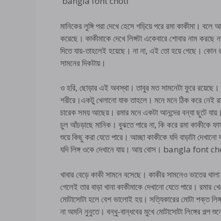
bangla font choti
মানিকের লুঙ্গি পরা দেখে হেসে গড়িয়ে পরে রমা কাকীমা। বলে আই
করেছে। কাকীমাকে দেখে লিঙ্গটা একেবারে শোবার নাম করছে না
দিতে যায়-তাহলেই হয়েছে। না না, এই তো হয়ে গেছে। কোন রকম
সামনের দিকটায়।
ও হরি, ছোড়ার এই অবস্থা। তাবুর মত সামনেটা ফুরে রয়েছে। 
শরীরে।একটু খেলানো যাক তাহলে। মনে মনে ঠিক করে নেই রম
চারেক সময় আছেয়। রমার মনে একটা আনন্দের বন্যা ছুটে যায়
চুল আঁচড়াছে মানিক। বুঝতে পারে না, কি করে রমা কাকীকে ফা
শুয়ে কিছু করা যেতে পারে। আচ্ছা কাকীকে যদি বাড়াটা দেখানো
যদি লিঙ্গ ওকে দেখানে যায়। আয় বোস। bangla font ch
খাবার বেড়ে কাকী সামনে বসেছে। কাকীর সামনেও ভাতের থালা। ম
গেলেই তার বাড়া খানা কাকীমাকে দেখানো যেতে পারে। রমার খে
মোটাসোটা হলে বেশ ভালোই হয়। সত্যিকারের মোটা শক্ত লিঙ্গ দে
না অমনি নুনুতে। বন্ধু-বান্ধবের মুখে মোটাসোটা লিঙ্গের গল্প 