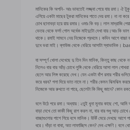
মানিকের কি অপনি- আঃ ভাবতেই লজ্জ্বা পেয়ে যায় রমা। ঐ টুকু
এগিয়ে একটা মাছের টুকরা মানিকের পাতে দেয় রমা। না না করে হা
চোখ ছানাবড়া হয়ে য়ায় রমার। ওমাঃ কি বড়। লাল মাদ্রাজি পেয়
ভেতর থেকে ফর্সা গোল অর্ধেক মাইদুটো দেখা যায়।আঃ কি ভা
থাকে। রমাই সামনে নেয় নিজেকে প্রথমে। কদিন আগে বাচ্চা 
দুধে ভরা মাই। ব্লাউজ থেকে বেরিয়ে আসাটা স্বাভাবিক। 
যা সম্পূর্ণ খোলা দেখেছে দু তিন দিন মানিক, কিন্তু কাছ থে
নিলেও বার বার আঁড় চোখে লুঙ্গি থেকে বেরিয়ে আসা লাল গোখরা 
ছেলে আর লিঙ্গ করেছে দেখ। যেন একটা বাঁশ রমার শরীর গুলিয়
করে ধরব? গলা দিয়ে ভাত নামে না। শরীর কেমন ঝিমঝিম করছে 
নিজেকে আর রুখতে না পারে, ছেলেটা কি কিছু জানে? কোন
বলে উঠে পরে রমা। অধ্যায় : ২তুই ধুনা মুনার কাছে শো, আ
বাড়া দেখে তো কাকী কিছু রাগ করল না, বার বার শুধু আড় চোখে
বাচ্ছাগুলোর পাশে গিয়ে বসে মানিক। উকিঁ মেরে দেখছে আশে পাশ
ধরে। দাঁড়া না বাবা, অত লাফাচ্ছিস কেন? দেব এক্ষণি। বলে ধ