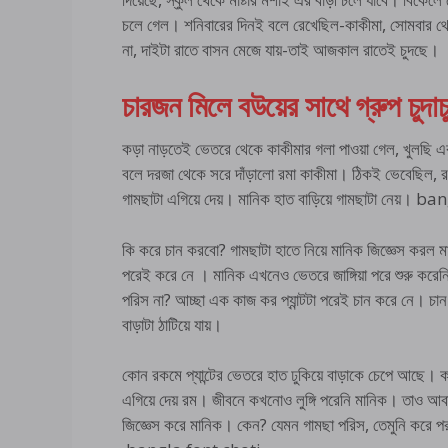
চলে গেল। শনিবারের দিনই বলে রেখেছিল-কাকীমা, সোমবার থে
না, দাইটা রাতে বাসন মেজে যায়-তাই আজকাল রাতেই চুদছে।
চারজন মিলে বউয়ের সাথে গ্রুপ চুদাচ
কড়া নাড়তেই ভেতরে থেকে কাকীমার গলা পাওয়া গেল, খুলছি এ
বলে দরজা থেকে সরে দাঁড়ালো রমা কাকীমা। ঠিকই ভেবেছিল, 
গামছাটা এগিয়ে দেয়। মানিক হাত বাড়িয়ে গামছাটা নেয়। b
কি করে চান করবো? গামছাটা হাতে নিয়ে মানিক জিজ্ঞেস করল 
পরেই করে নে । মানিক এখনেও ভেতরে জাঙ্গিয়া পরে শুরু কর
পরিস না? আচ্ছা এক কাজ কর প্যান্টটা পরেই চান করে নে। চান
বাড়াটা ঠাটিয়ে যায়।
কোন রকমে প্যান্টের ভেতরে হাত ঢুকিয়ে বাড়াকে চেপে আছে। কাকী
এগিয়ে দেয় রম। জীবনে কখনোও লুঙ্গি পরেনি মানিক। তাও আবা
জিজ্ঞেস করে মানিক। কেন? যেমন গামছা পরিস, তেমুনি করে পর ন