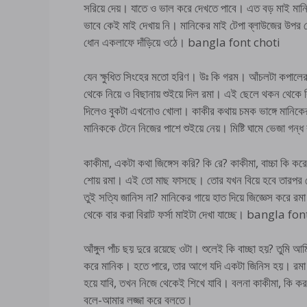
সরিয়ে দেয়। যাতে ও ভাল করে দেখতে পাবে। এত বড় মাই মান
ভাবে কেই মাই দেখায় নি। মানিকের মাই টেপা ব্লাউজের উপর থ
ধোন একলাফে দাঁড়িয়ে ওঠে। bangla font choti
যেন ক্ষুধিত সিংহের মতো হরিণ। উঃ কি গরম। আঁচলটা কপালের 
থেকে নিয়ে ও বিছানায় শুইয়ে দিল রমা। এই ছেলে থকন থেকে কি 
দিলেও বুকটা এখনোও খোলা। কাকীর কথায় চমক ভাঙ্গে মানিকের
মানিককে টেনে নিজের পাশে শুইয়ে নেয়। মিষ্টি ঘামে ভেজা গন্
কাকীমা, একটা কথা জিঙ্গেস করি? কি রে? কাকীমা, বাচ্চা কি ক
শোয় রমা। এই তো মাছ ফাসছে। তোর যখন বিয়ে হবে তারপর তোর
তুই সত্যি জানিস না? মানিকের গায়ে হাত দিয়ে জিজ্ঞেস করে 
থেকে বার করা বিরাট ফর্সা মাইটা দেখা যাচ্ছে। bangla fo
আঁঙ্গুল পাঁচ ছয় দুরে রয়েছে ওটা। শুলেই কি বাচ্ছা হয়? তুমি আ
করে মানিক। হতে পারে, তার আগে যদি একটা জিনিস হয়। রমা 
হয়ে যাবি, তখন নিজে থেকেই শিখে যাবি। বলনা কাকীমা, কি ক
বলে-আমার লজ্জা করে বলতে।