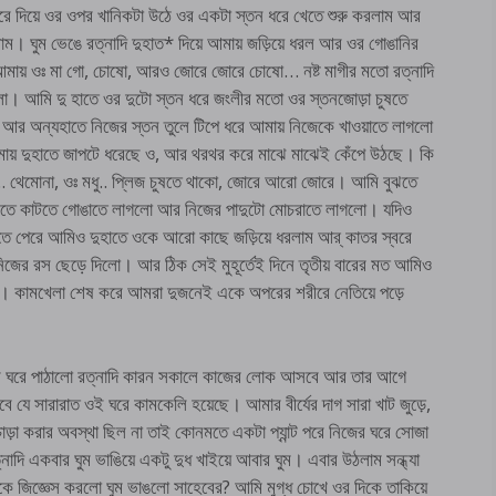
 দিয়ে ওর ওপর খানিকটা উঠে ওর একটা স্তন ধরে খেতে শুরু করলাম আর
। ঘুম ভেঙে রত্নাদি দুহাত* দিয়ে আমায় জড়িয়ে ধরল আর ওর গোঙানির
ও আমায় ওঃ মা গো, চোষো, আরও জোরে জোরে চোষো… নষ্ট মাগীর মতো রত্নাদি
লো। আমি দু হাতে ওর দুটো স্তন ধরে জংলীর মতো ওর স্তনজোড়া চুষতে
 অন্যহাতে নিজের স্তন তুলে টিপে ধরে আমায় নিজেকে খাওয়াতে লাগলো
মায় দুহাতে জাপটে ধরেছে ও, আর থরথর করে মাঝে মাঝেই কেঁপে উঠছে। কি
জ.. থেমোনা, ওঃ মধু.. প্লিজ চুষতে থাকো, জোরে আরো জোরে। আমি বুঝতে
কাটতে কাটতে গোঙাতে লাগলো আর নিজের পাদুটো মোচরাতে লাগলো। যদিও
তে পেরে আমিও দুহাতে ওকে আরো কাছে জড়িয়ে ধরলাম আর্ কাতর স্বরে
িজের রস ছেড়ে দিলো। আর ঠিক সেই মুহূর্তেই দিনে তৃতীয় বারের মত আমিও
িলাম। কামখেলা শেষ করে আমরা দুজনেই একে অপরের শরীরে নেতিয়ে পড়ে
 ঘরে পাঠালো রত্নাদি কারন সকালে কাজের লোক আসবে আর তার আগে
ারবে যে সারারাত ওই ঘরে কামকেলি হয়েছে। আমার বীর্যের দাগ সারা খাট জুড়ে,
়া করার অবস্থা ছিল না তাই কোনমতে একটা প্যান্ট পরে নিজের ঘরে সোজা
াদি একবার ঘুম ভাঙিয়ে একটু দুধ খাইয়ে আবার ঘুম। এবার উঠলাম সন্ধ্যা
ে জিজ্ঞেস করলো ঘুম ভাঙলো সাহেবের? আমি মুগ্ধ চোখে ওর দিকে তাকিয়ে