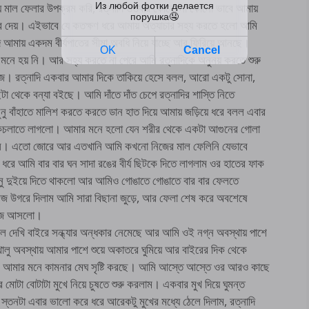
 মাল ফেলার উপক্রম করি, রত্নাদি ততবার কোনো না কোনো ভাবে আমায়
 করে দেয়। এইভাবে যে কতক্ষণ ধরে আমায় অত্যাচার সহ্য করতে হলো আমি
দি আমায় একদম বীর্যপাতের সীমা অবধি নিয়ে যাচ্ছে আর ফিরিয়ে আনছে।
নে হয় নি। আর সহ্য করতে না পেরে আমি রত্নাদিকে অনুনয় করতে শুরু
্লিজ। রত্নাদি একবার আমার দিকে তাকিয়ে হেসে বলল, আরো একটু সোনা,
া থেকে বন্যা বইছে। আমি দাঁতে দাঁত চেপে রত্নাদির শাস্তি নিতে
নু বাঁহাতে মালিশ করতে করতে ডান হাত দিয়ে আমায় জড়িয়ে ধরে বলল এবার
ে কচলাতে লাগলো। আমার মনে হলো যেন শরীর থেকে একটা আগুনের গোলা
 করল। এতো জোরে আর এতখানি আমি কখনো নিজের মাল ফেলিনি যেভাবে
 ধরে আমি বার বার ঘন সাদা রঙের বীর্য ছিটকে দিতে লাগলাম ওর হাতের ফাক
নু দুইয়ে দিতে থাকলো আর আমিও গোঙাতে গোঙাতে বার বার ফেলতে
জ উগরে দিলাম আমি সারা বিছানা জুড়ে, আর ফেলা শেষ করে অবশেষে
ুঁজে আসলো।
 দেখি বাইরে সন্ধ্যার অন্ধকার নেমেছে আর আমি ওই নগ্ন অবস্থায় পাশে
লুথালু অবস্থায় আমার পাশে শুয়ে অকাতরে ঘুমিয়ে আর বাইরের দিক থেকে
েকে আমার মনে কামনার মেঘ সৃষ্টি করছে। আমি আস্তে আস্তে ওর আরও কাছে
া বোটাটা মুখে নিয়ে চুষতে শুরু করলাম। একবার মুখ দিয়ে ঘুমন্ত
 স্তনটা এবার ভালো করে ধরে আরেকটু মুখের মধ্যে ঠেলে দিলাম, রত্নাদি