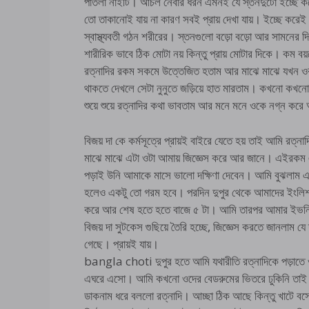
পাতলা নাইটি। আচল নেবার ধরন এমনই যে স্তনদুটো ইচ্ছে ক
তো তাকানোই যায় না কারণ সবই প্রায় দেখা যায়। ইচ্ছে ক
স্বাস্থ্যবতী গঠন শরীরের। স্তনগুলো বড়ো বড়ো আর সামনের দ
শারীরিক ভাবে ঠিক মোটা নয় কিন্তু প্রায় মোটার দিকে। ক
রত্নাদির রকম সকমে উত্তেজিত হতাম আর মাঝে মাঝে যখন ওরা কে
থাকতে দেখলে সেটা নুনুতে জড়িয়ে হাত মারতাম। কখনো কখনো 
শুয়ে শুয়ে রত্নাদির কথা ভাবতাম আর মনে মনে ওকে নগ্ন করে আ
বিজয় দা কে কর্মসূত্রে প্রায়ই বাইরে যেতে হয় তাই আমি রত্
মাঝে মাঝে এটা ওটা আমায় জিজ্ঞেস করে আর জানে। এইরকম এ
পড়াই উনি আমাকে মাসে ভালো দক্ষিণা দেবেন। আমি বুঝলাম এট
হলেও একটু তো গরম হবে। পরদিন দুপুর থেকে আমাদের ইংলিশ পড়া
করে আর শেষ হতে হতে বাজে ৫ টা। আমি তারপর আমার ইভনি
বিজয় দা সুটকেস গুছিয়ে তৈরি হচ্ছে, জিজ্ঞেস করতে জানলাম 
গেছে। প্রায়ই যায়।
bangla choti দুপুর হতে আমি যথারীতি রত্নাদিকে পড়াতে ও
এঘরে এসো। আমি কখনো ওদের বেডরুমের ভিতরে ঢুকিনি তাই 
ডাকনাম ধরে বললো রত্নাদি। আচ্ছা ঠিক আছে কিন্তু খাটে ব