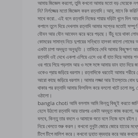
আমায় জিজ্ঞেস করলো, তুমি কখনো আমার মতো বড় মেয়েকে 
নি? নির্লজ্জের মতো জিজ্ঞেস করল রত্নাদি। আহ্, মানে কি করিন
সাথে করো.. এই বলে রত্নাদি নিজের শায়ার দড়িটা খুলে দিল 
কপালে তুলে দিয়ে দেখলাম রত্নাদি আমার সপ্নের মতোই সম্পুর্
যৌবন আর যৌন আবেদন ঝরে ঝরে পড়ছে। উঁচু হয়ে থাকা লোভনী
কোমরের সামান্য নিচে দুপায়ের সন্ধিতে হালকা কালো লোমের
একটা চাপা অদ্ভুত অনুভূতি । তাকিয়ে দেখি আমার কিছুক্ষণ আ
রত্নাদি ওই দেখে একপা এগিয়ে এসে ওর বাঁ হাত দিয়ে আমার শক
ওর গায়ে গিয়ে পড়লাম আর ও সঙ্গে সঙ্গে আমায় ডান হাত দিয়ে 
ওকেও প্রায় জড়িয়ে ধরলাম। রত্নাদিকে ধরতেই আমার শরীর
আরো কাছে জড়িয়ে ধরলাম। আমার লজ্জা আর ইতস্ততঃ বোধ দু
থাকার পর রত্নাদি আমায় ফিসফিস করে বললো খাটে চলো মধু, তো
ওঠালো।
bangla choti আমি বললাম আমি কিন্তু কিছুই করতে জানি না
হেসে উঠলো রত্নাদি আর তারপর একটা অদ্ভুত কাজ করলো, আমি 
বলবে, কিন্তু তার বদলে ও আমাকে শুতে বলে নিজে বসে রইল। আমি
নিয়ে খেলতে শুরু করল। কখনো নুনুটা জোরে জোরে হাতের মধ্যে
টিপে টিপে মালিশ করে। কখনো দুহাত ব্যবহার করে আর কখন