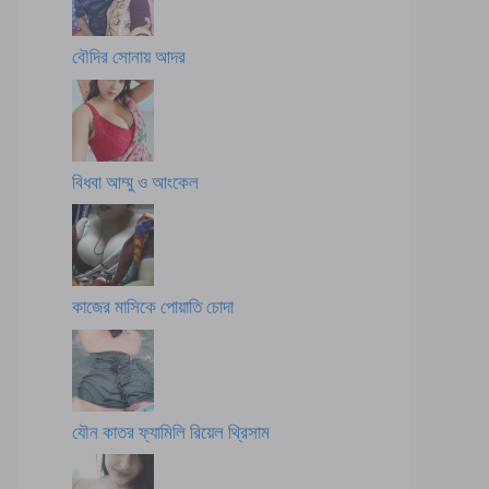
বৌদির সোনায় আদর
বিধবা আম্মু ও আংকেল
কাজের মাসিকে পোয়াতি চোদা
যৌন কাতর ফ্যামিলি রিয়েল থ্রিসাম