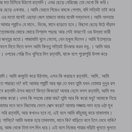
ের মত হিসিয়ে উঠলো রত্নাদি। এঘর ছেড়ে বেরিয়েছ তো দেখো কি করি।
 ঘর ছেড়ে একবার..। আমি বেরতে গিয়েও থমকে গেলাম, যদি সত্যিই তাই করে
 এর মতো যাবেই এছাড়া জেল হাজতে যাবার যথেষ্ট সম্ভাবনা। আমি অসহায়
 প্যান্টও যে মানে.. ভিজে, মানে ছাড়তে হবে। বিছানা ছেড়ে উঠে দাঁড়াল
, উত্তেজনায় জোরে জোরে নিশ্বাস পড়ছে আর সেই কারণেই ওর উদ্ধত ভারী
া জন্তুর মতো। পাজামাটা খুলে ফেলো, যেন হুকুম দিলেন। আমি ইতস্ততঃ
ুলে ফেলে দিতে দিতে বলল আমি কিন্তু সত্যিই চিৎকার করব মধু..। আমি আর
। ওপরের গেঞ্জি টাও খুলিয়ে দিল রত্নাদি, যাকে বলে পুরোপুরি উলঙ্গ করে
াদি। আমি কাকুতি করে উঠলাম, এসব কি করছেন রত্নাদি.. আমি.. আমি
 পারছো না? কই আমার প্যান্টি আর ব্রা তে যখন তুমি যখন তোমার নুনুর রস
নে রত্নাদি ঐসব জানে? কিন্ত কিকরে? আবার হেসে বলল রত্নাদি, আমি সব
রা কাজ করো। ওসব কি সহজে ধোয়া যায়? তুমি আর কি করো মধু? আমাকে নিয়ে
ার মনে মনে বিছানায় ফেলে সেক্স করো? আমার লজ্জায় লাল হয়ে ওঠা মুখ
সরি রত্নাদি, আর কখনও হবে না, এই বলে আমি কাঁচুমাচু করে তাকালাম।
 শাস্তি? আমি অবাক হয়ে তাকালাম, মানে কি? বাড়িতে বলে টলে দেবে নাকি?
়, আজ থেকে টানা দশ দিন ধরে। এই বলে নিজের শায়ার দড়িটা খুলতে খুলতে