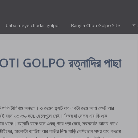
baba meye chodar golpo
Bangla Choti Golpo Site
মা 
 GOLPO রত্নাদির পাছা
থাকি টালিগঞ্জ অঞ্চলে। ৩ রুমের ফ্ল্যাট যার একটা রুমে আমি গেস্ট আর
জনেরই বয়স ৩৫-৩৬ হবে, ছেলেপুলে নেই। বিজয় দা সেলস এর কি এক
য় থাকে। রত্নাদি যাকে বলে একটু গায়ে পড়া মেয়ে, সবসময়ই আমার কাধে
া টাইপের, হাতকাটা ব্লাউজ আর নাভীর নিচে শাড়ি বেশিরভাগ সময় আর কখনো