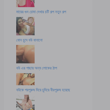
মায়ের গুদ চোদা দেখার চটি গল্প নতুন গল্প
বোন চুদে বউ বানানো
বউ এর পাছায় অন্য লোকের ঠাপ
বউকে পরপুরুষ দিয়ে চুদিয়ে বীরপুরুষ হয়েছে