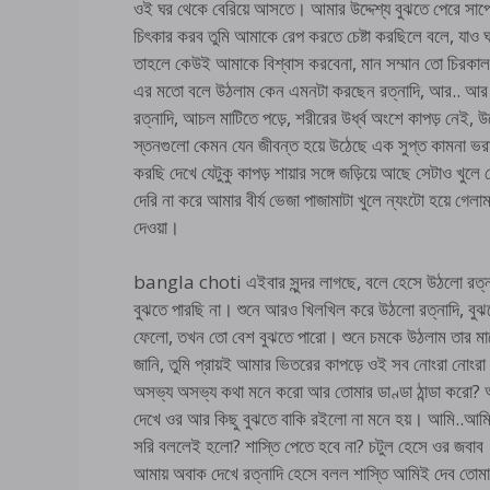
ওই ঘর থেকে বেরিয়ে আসতে। আমার উদ্দেশ্য বুঝতে পেরে সাপ
চিৎকার করব তুমি আমাকে রেপ করতে চেষ্টা করছিলে বলে, যাও
তাহলে কেউই আমাকে বিশ্বাস করবেনা, মান সম্মান তো চিরকাল
এর মতো বলে উঠলাম কেন এমনটা করছেন রত্নাদি, আর.. আর আমার
রত্নাদি, আচল মাটিতে পড়ে, শরীরের উর্ধ্ব অংশে কাপড় নেই
স্তনগুলো কেমন যেন জীবন্ত হয়ে উঠেছে এক সুপ্ত কামনা ভর
করছি দেখে যেটুকু কাপড় শায়ার সঙ্গে জড়িয়ে আছে সেটাও খ
দেরি না করে আমার বীর্য ভেজা পাজামাটা খুলে ন্যংটো হয়ে গেলাম
দেওয়া।
bangla choti এইবার সুন্দর লাগছে, বলে হেসে উঠলো রত্ন
বুঝতে পারছি না। শুনে আরও খিলখিল করে উঠলো রত্নাদি, বুঝতে
ফেলো, তখন তো বেশ বুঝতে পারো। শুনে চমকে উঠলাম তার মা
জানি, তুমি প্রায়ই আমার ভিতরের কাপড়ে ওই সব নোংরা নোং
অসভ্য অসভ্য কথা মনে করো আর তোমার ডাণ্ডা ঠান্ডা করো? আম
দেখে ওর আর কিছু বুঝতে বাকি রইলো না মনে হয়। আমি..আমি 
সরি বললেই হলো? শাস্তি পেতে হবে না? চটুল হেসে ওর জবাব।
আমায় অবাক দেখে রত্নাদি হেসে বলল শাস্তি আমিই দেব তোমায