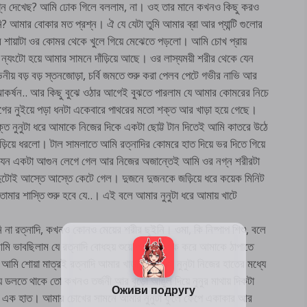
নগ্ন দেখেছ? আমি ঢোক গিলে বললাম, না। ওহ তার মানে কখনও কিছু করও
ি? আমার বোকার মত প্রশ্ন। ঐ যে যেটা তুমি আমার ব্রা আর প্যান্টি গুলোর
আর শায়াটা ওর কোমর থেকে খুলে গিয়ে মেঝেতে পড়লো। আমি চোখ প্রায়
ণ ন্যংটো হয়ে আমার সামনে দাঁড়িয়ে আছে। ওর লাস্যময়ী শরীর থেকে যেন
য় বড় বড় স্তনজোড়া, চর্বি জমতে শুরু করা পেলব পেটে গভীর নাভি আর
 আকর্ষন.. আর কিছু বুঝে ওঠার আগেই বুঝতে পারলাম যে আমার কোমরের নিচে
গের নুইয়ে পড়া ধনটা একেবারে পাথরের মতো শক্ত আর খাড়া হয়ে গেছে।
্ত নুনুটা ধরে আমাকে নিজের দিকে একটা ছোট্ট টান দিতেই আমি কাতরে উঠে
জড়িয়ে ধরলো। টাল সামলাতে আমি রত্নাদির কোমরে হাত দিয়ে ভর দিতে গিয়ে
ে যেন একটা আগুন লেগে গেল আর নিজের অজান্তেই আমি ওর নগ্ন শরীরটা
টোই আস্তে আস্তে কেটে গেল। দুজনে দুজনকে জড়িয়ে ধরে কয়েক মিনিট
মার শাস্তি শুরু হবে যে..। এই বলে আমার নুনুটা ধরে আমায় খাটে
 রত্নাদি, কখনও কোনও মেয়ের শরীর ছুইনি। ওমা, কি নিষ্পাপ শিশু, বলে
ভাবছিলাম যে রত্নাদি বোধহয় শুয়ে পড়ে পা ফাঁক করে আমাকে ঠাপাতে
 শোয়া মাত্রই রত্নাদি আমার খাড়া হয়ে থাকা নুনুটা নিজের হাতের মধ্যে
 ডলতে থাকে তো কখনও তর্জনী আর বুড়ো আঙুল দিয়ে নুনুর মাথায় দিকটা
ো এক হাত। আমার চোখের সামনে আমার নুনুটা ফুলে ফেপে একাকার আর