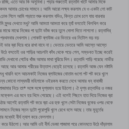
ও রাজি, এতে আর কি অসুবিধা। পড়ার শুরুতেই রত্নাদি খাটে আমার দিকে
ন একদম আমার চোখের সামনে। আমি আরো লক্ষ্য করলাম যে ও একটা লো কাট
ঢোক গিলে আমি পড়াতে শুরু করলাম যদিও, কিন্ত চোখ চলে যায় বারবার
মি সুন্দর দেখতে মধু? আমি আমতা আমতা করে হ্যাঁ বলতেই খিলখিল করে
আর মাঝে মাঝে নিজের পা দুটো ভাঁজ করে তুলে দোলা দিতে লাগলো। রত্নাদির্
ি প্রথমবার দেখলাম। লোকাট ব্লাউজ এর ভিতরে ওর নিটোল বড় বড়
 ওই ভার ব্রা দিয়ে ধরে রাখা যাবে না। ভেতরে ভেতরে আমি আস্তে আস্তে
 উঠে বসতেই ওর শাড়ির আচলটা কাঁধ থেকে পড়ে গেল, সম্ভবত ইচ্ছে করেই
ি দেখানো পেটের খাঁজ আমার মাথা ঘুরিয়ে দিল। রত্নাদি শাড়ি পরেছে নাভীর
ে আছে আর আমার শরীরের উত্তাপ বেড়েই চলেছে। রত্নাদি আজ যেন নষ্টামি
 মধু খায়নি বলে আচমকাই নিজের ব্লাউজের বোতাম গুলো পট পট করে খুলে
 জন্য কোনো লাস্যময়ী মহিলাকে ওইরকম করতে দেখে আমার ধন্ বাবাজী
াজামার নিচে তা* সঙ্গে সঙ্গে দৃশ্যমান হয়ে উঠলো। ঐ দৃশ্য রত্নাদির ও নজর
মক্কেল এর মনে হয় খিদে পেয়েছে। এই বলেই পিছনে হাত দিয়ে নিজের ব্রা
ওঠার আগেই রত্নাদি পট করে ব্রা এর হুক খুলে সেটা নিজের বুকের ওপর থেকে
মনে নিজের স্তন দুটো পুরোপুরি খুলে রেখে বসে আছে। তার মুহূর্তের
ার মধ্যেই বীর্য ত্যাগ করে ফেললাম।
করে উঠলো। আর আমি ওই বীর্য ভেজা পাজামা পরে কোনমতে উঠে দাঁড়ালাম