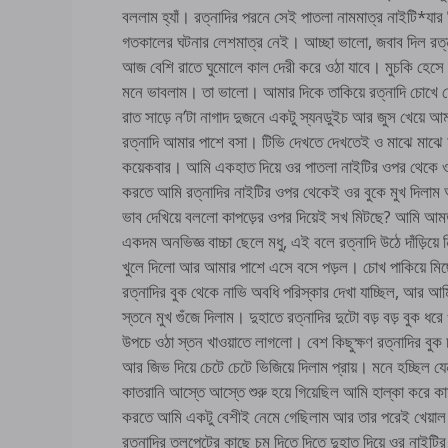
বললাম হ্যাঁ। রত্নাদির পরনে সেই পাতলা নামমাত্র নাইটি*যার 
গতকালের ঘটনার লেশমাত্র নেই। আচ্ছা ভালো, জবাব দিল রত্ন
আজ বেশি রাতে ঘুমোলে কাল দেরী করে ওঠা যাবে। মুচকি হেস
মনে ভাবলাম। তা ভালো। আমার দিকে তাকিয়ে রত্নাদি চোখে চোখ
রাত সাড়ে ন’টা নাগাদ দুজনে একটু স্যনডুইচ আর জুস খেয়ে আ
রত্নাদি আমার পাশে বসা। টিভি দেখতে দেখতেই ও মাঝে মাঝে আ
কয়েকবার। আমি একহাত দিয়ে ওর পাতলা নাইটির ওপর থেকে 
করতে আমি রত্নাদির নাইটির ওপর থেকেই ওর বুকে মুখ দিলাম 
ভাব দেখিয়ে বললো কাপড়ের ওপর দিয়েই সখ মিটছে? আমি 
একদম অনভিজ্ঞ বাচ্চা ছেলে মধু, এই বলে রত্নাদি উঠে দাঁড়ি
খুলে দিলো আর আমার পাশে এসে বসে পড়ল। চোখ পাকিয়ে মিছ
রত্নাদির বুক থেকে নাভি অবধি পরিস্কার দেখা যাচ্ছিল, আর আম
স্তনে মুখ গুঁজে দিলাম। দুহাতে রত্নাদির দুটো বড় বড় বুক 
উপচে ওঠা স্তন খাওয়াতে লাগলো। বেশ কিছুক্ষণ রত্নাদির বুক
আর জিভ দিয়ে চেটে চেটে ভিজিয়ে দিলাম প্রায়। মনে হচ্ছিল যে
কাতরানি আস্তে আস্তে শুরু হয়ে গিয়েছিল আমি হাল্কা করে 
করতে আমি একটু বেশীই নেমে গেছিলাম আর তার পরেই খেয়াল হ
রত্নাদির তলপেটের কাছে চুমু দিতে দিতে দুহাত দিয়ে ওর নাইটি