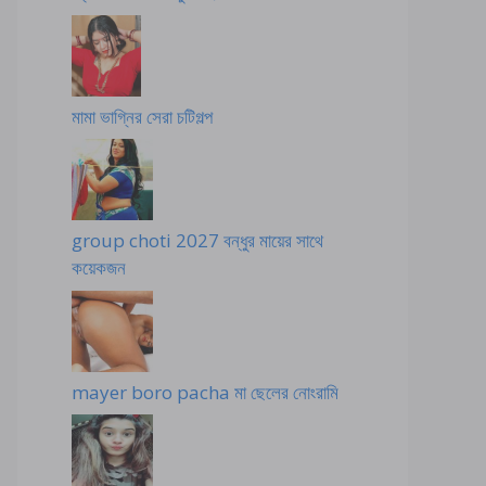
মামা ভাগ্নির সেরা চটিগল্প
group choti 2027 বন্ধুর মায়ের সাথে
কয়েকজন
mayer boro pacha মা ছেলের নোংরামি