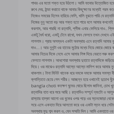
পাথর এর মতো শক্ত হয়ে উঠলো। আমি যতবার উত্তেজিত হয়ে
রুখে দেয়, ঠান্ডা করাতে থাকে আবার কিছুক্ষণের মধ্যেই গরম
নিজেও সময়ের হিসেব হারিয়ে ফেলি, খালি বুঝতে পারি যে রত্না
নিজের নুনু অতো বড় আর শক্ত হতে পারে বলে আমার কখনোই ম
করলাম, আর পারছি না রত্নাদি, প্লীজ এবার ফেলিয়ে দাও.. প
একটু ধৈর্য ধরো, একটু টেনে রাখো, যখন ফেলবে তখন দেখবে এইট
লাগলাম। প্রায় অসম্ভব একটা অবস্থায় এনে রত্নাদি আমার নু
দাও…। আর নুনুটা ওর হাতের মুঠোর মধ্যে নিয়ে জোরে জোর
আমার নিচের দিকে নেমে এসে আমার লিঙ্গ দিয়ে বেরতে শুরু
ফেলতে লাগলাম। আধশোয়া অবস্থায় দুহাতে রত্নাদিকে জড়িয়ে
দিয়ে। ওর মাঝেও রত্নাদি আস্তে আস্তে মালিশ করে আমার নু
থাকলাম। টানা মিনিট খানেক ধরে দমকে দমকে আমার সমস্ত বী
ক্লান্তিতে ছেয়ে গেল শরীর। আচ্ছন্ন হয়ে ওখানেই দুচোখ ব
bangla choti কতক্ষণ ঘুমের ঘোরে ছিলাম জানিনা, চোখ খুলে
রত্নাদির হাত ধরে শুয়ে আছি। রত্নাদিও সম্পুর্ন ন্যংটো ও আ
রাস্তায় হাল্কা আলো ওর বুকের ওপর পড়ে ওর স্তনজোড়া থ
সরে এসে একহাত দিয়ে আলতো করে ওর একটা স্তন ধরে সেটার মোট
অবস্থায় মৃদু শব্দ করল ও, যেন সম্মতি দিল। আমি একহাতে ওর