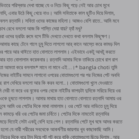
ভিতরে পরিস্কার দেখা যাচ্ছে যে ও নিচে কিছু পড়ে নেই আর চোখ মুখে
াদি, এবার উঠে কিছু খেয়ে নাও। আমি সবিতাকে কাল ছুটিও দিয়ে দিলাম,
ে বলল রত্নাদি। সবিতা ওদের কাজের মহিলা। আজও বেশি রাতে.. আমি মনে
 রেখে বললো আজ কি শাস্তি দেয়া যায়? হ্যাঁ মধু?
মরা ওদের ড্রয়িং রুমে বসে টিভি দেখতে দেখতে কথা বললাম কিছুক্ষণ।
মায় কাছে টেনে গালে চুমু দিতে লাগলো আর্ কানে আস্তে করে কামড় দিল
ওর পায়ে আর থাঈতে হাত বোলাতে লাগলাম। এইভাবে একটু আধটু করতে
আর হাত বোলালাম কয়েকবার। রত্নাদি আমার দিকে তাকিয়ে চোখে রাগ রাগ
আমতা আমতা করে বললাম* মানে না মানে এই…।* bangla choti তুমি
য়ে নিজের নাইটির সামনে লাগানো ওপরের বোতামগুলো পর পর নিজের পেট অবধি
ে রাগ দেখিয়ে বললো আর কি করব বলো..। বোতামগুলো খুলে দেওয়াতে
ি দেরী না করে ওর বুকের ওপর থেকে নাইটির কাপড়টা দুদিকে সরিয়ে দিয়ে ওর
ধরে ওকে চুষতে লাগলাম। আমার মাথায় হাত বোলাতে বোলাতে রত্নাদি আমায় ওর
 চুষে আমি ওর পেটের দিকে মাথা নামালাম। ওর পেটে আর নাভিতে চুমু দিয়ে
ন কামড়ে ধরি ওর পেটের জমা চর্বিতে। পেটের দিকে নামতেই রত্নাদির
কামড়ে দিতেই সেটা একটু বেশি হয়ে গেল। রত্নাদির পেটে মুখ ঘষে আদর করতে
লো যে নারী শরীরের সবথেকে আকর্ষণীয় জায়গার খুব কাছাকাছি আমি।
র নিচের দিকে ধরে টান দিয়ে পট পট করে বাকি বোতামগুলো ছিড়ে দিলাম , আর