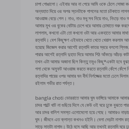
চাপা গোঙালো। এইবার আর না পেরে আমি ওকে ঠেলে সোজা করে
অন্যহাত দিয়ে ওর অপর স্তনটাকে পাগলের মতো চটকাতে লাগলাম
আওয়াজ বেড়ে গেল। নাও, নাও মধু সব নিয়ে নাও, নিংড়ে না
আমার মুখ ওর বুকের বোটায় চেপে ধরে আমায় চোষাতে শুরু কর
লাগলাম, কখনো এটা তো কখনো ওটা আর একহাতে আমার মাথা আর
রত্নাদি। বেশ কিছুক্ষণ এইভাবে খেতে খেতে খেয়াল করলাম আ
হয়েছে জিজ্ঞেস করার আগেই রত্নাদি কাতর স্বরে বললো প্লি
পারার আগেই রত্নাদি দুহাত দিয়ে আমার পিঠ আঁকড়ে আঁচড় 
তখন এটা আমার অজানা ছিল কিন্তু তবুও কিছু*একটা হবে বুঝ
গলা থেকে অস্ফুট আওয়াজ করতে করতে রত্নাদি কেঁপে কেঁপে ন
রত্নাদির পায়ের ওপর আমার ঘন বীর্য নির্লজ্জের মতো ঢেলে দ
রইলাম গভীর রাত পর্যন্ত।
bangla choti ভোররাতে আমার ঘুম ভাঙ্গিয়ে আমাকে আমার
চাদর পাল্টে খাট না গুছিয়ে দিলে যে কেউ ওই ঘরে ঢুকে বুঝতে প
আর চাদর বালিশ সমস্ত এলোমেলো হয়ে গেছে। আমারও নাড়াচাড
ঘুম। জীবনে এত ক্লান্ত কখনও হইনি। বেলা দেড়টা নাগাদ রত্ন
সাড়ে সাতটা নাগাদ। উঠে বসে আছি আর তখনই রত্নাদি ঘরে ঢুক