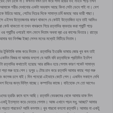
রেই যেন ঢাকে না। কখনও যখন চান করে সাদা রঙের ওই নাইটি পড়ে তখন
রেই আমাকে শরীর দেখানোর একটা অভ্যাস আছে কিনা সেটা ভেবে পাই না। বেশ
িকে উচিয়ে আছে, পেটের নিচের দিকে সামান্য চর্বি জমছে আর ভারী পাছা।
ম বয়সে এইসব উত্তেজনার কারণ থাকলে যে কেউই উত্তেজিত হবে তাই আমিও
উ থাকতো না তখন বাথরুমে গিয়ে রত্নাদির ব্যবহার করা প্যান্টি পড়ে
ওর প্যান্টির ওপরেই মাল ফেলে দিতাম অথবা ব্রা এর কাপের ভিতরে। রাত্রে
মার যত নির্লজ্জ ইচ্ছা সেসব মনের মধ্যেই মিটিয়ে নিতাম।
নাদির টুকিটাকি কাজ করে দিতাম। রত্নাদির ইংরেজি ভাষায় জোর খুব কম তাই
কদিন বিজয় দা আমায় বললো যে আমি যদি রত্নাদিকে প্রতিদিন ইংলিশ
া রত্নাদির কথাতেই হয়েছে আর রাজিও হয়ে গেলাম কারণ পকেট সামান্য
 শুরু হয়ে গেল। দুপুর ২ টোয় চান করে রত্নাদি আমার কাছে পডা় শুরু
ং কলেজ চলে যাই। দিন পনেরো এইভাবে কেটে গেল। একদিন সকালে দেখি
যে দশ দিনের জন্য দিল্লি যাচ্ছে। কম্পানির কাজে। যাইহোক সে তো আগেও
দের ড্রয়িং রুমে বসে আছি। রত্নাদি বেডরুমের থেকে আমায় ডাক দিল
একটু ইতস্তত করে ভেতরে গেলাম। আজ এখানে পড়ব মধু, আচ্ছা? আমার
সে পড়তে পারবেন? আমি বললাম। খুব পারবো বললো রত্নাদি। আমার না একটু