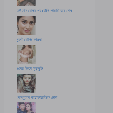
দুই মাস চোদার পর বৌদি পোয়াতি হয়ে গেল
যুবতী বৌদির কামনা
গুদের ভিতর সুড়সুড়ি
ফেসবুকের বারোভাতারিকে চোদা