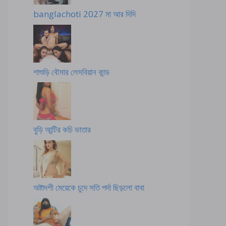
banglachoti 2027 মা আর দিদি
শাশুড়ি বৌমার লেসবিয়ান কান্ড
বুড়ি আন্টির কচি ভাতার
অষ্টাদশী মেয়েকে চুদে সতি পর্দা ছিড়লো বাবা