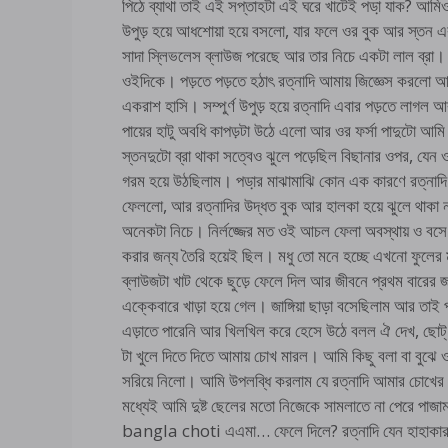
পিঠে ব্যাথা তাই এই সপ্তাহটা এই ঘরে খাটেই পডা় যাক? আমি
উপুড় হয়ে আধশোয়া হয়ে বসলো, যার ফলে ওর বুক আর স্ত
সাদা স্লিভলেস ব্লাউজ পরেছে আর তার নিচে একটা লাল ব্রা। 
ওইদিকে। পড়তে পড়তে হঠাৎ রত্নাদি আমায় জিজ্ঞেস করলো আ
একরাশ হাসি। সম্পুর্ণ উপুড় হয়ে রত্নাদি এবার পড়তে লাগল 
পায়ের হাটু অবধি কাপড়টা উঠে এলো আর ওর ফর্সা পাদুটো আম
স্তনদুটো ব্রা থাকা সত্বেও ঝুলে পড়েছিল বিছানার ওপর, যেন
গরম হয়ে উঠছিলাম। পডা়র মাঝামাঝি কোন এক কারণে রত্নাদি
ফেললো, আর রত্নাদির উদ্ধত বুক আর হালকা হয়ে ঝুলে থাকা নাভ
অনেকটা নিচে। নির্লজ্জের মত ওই আচল ফেলা অবস্থায় ও বস
করার জন্য তৈরি হয়েই ছিল। মধু তো মনে হচ্ছে এখনো ফুলের
ব্লাউজটা খাট থেকে ছুড়ে ফেলে দিল আর জীবনে প্রথম বারের
এক্কেবারে খাড়া হয়ে গেল। জাঙ্গিয়া ছাড়া বসেছিলাম আর তাই প
এড়াতে পারেনি আর খিলখিল করে হেসে উঠে বলল ঐ দেখ, ছোট্ 
টা খুলে দিতে দিতে আমায় চোখ মারল। আমি কিছু বলা বা বুঝে 
সরিয়ে নিলো। আমি উপলব্ধি করলাম যে রত্নাদি আমার চোখের সা
মধ্যেই আমি দুষ্ট ছেলের মতো নিজেকে সামলাতে না পেরে পাজাম
bangla choti এএমা… ফেলে দিলে? রত্নাদি যেন হাহাকার 