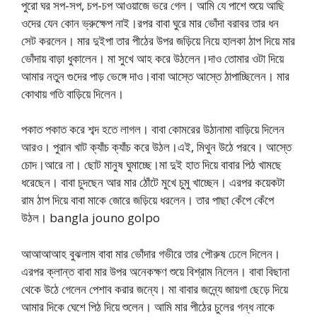
পুরো ঘর সপ-সপ, চপ-চপ আওয়াজে ভরে গেল। আমি যে পাশে শুয়ে আছি
ওদের যেন কোন ভ্রুক্ষেপ নাই।রপর বাবা ঘুরে মার ভোঁদা বরাবর তার ধন
সেট করলেন। মার দুইপা তার পীঠের উপর জড়িয়ে নিয়ে হালকা ঠাপ দিয়ে মার
ভোঁদায় বাড়া ধুকালেন। মা সুখে আহ করে উঠলেন।দাও তোমার ওটা দিয়ে
আমার নতুন গুদের পাড় ভেঙ্গে দাও।বাবা আস্তে আস্তে ঠাপাচ্ছিলেন। মার
কোথায় গতি বাড়িয়ে দিলেন।
পকাত পকাত করে শব্দ হতে লাগল। বাবা কোমরের উঠানামা বাড়িয়ে দিলেন
আরও। পুরান খাট ক্যাঁচ ক্যাঁচ করে উঠল।এই, মিথুন উঠে পরবে। আস্তে
চোদ।আরে না। ছোট মানুষ ঘুমাচ্ছে।মা দুই হাত দিয়ে বাবার পিঠ খামছে
ধরেছেন। বাবা চুদছেন আর মার ঠোঁটে মুখে চুমু খাচ্ছেন। এরপর কয়েকটা
রাম ঠাপ দিয়ে বাবা মাকে জোরে জড়িয়ে ধরলেন। তার পাছা কেঁপে কেঁপে
উঠল। bangla jouno golpo
আআআআহ বুঝলাম বাবা মার ভোঁদার গভীরে তার পৌরুষ ঢেলে দিলেন।
এরপর ক্লান্ত বাবা মার উপর অনেকক্ষণ শুয়ে বিশ্রাম নিলেন। বাবা বিছানা
থেকে উঠে গেলেন পেশাব করার জন্যে। মা বাবার জন্ন্যে জায়গা ছেড়ে দিয়ে
আমার দিকে ঘেশে পিঠ দিয়ে শুলেন। আমি মার পীঠের চুলের গন্ধ নাকে