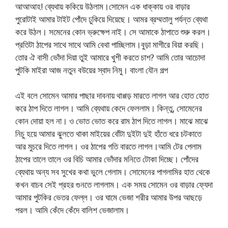
আআআহ! ব্যেথায় ককিয়ে উঠলাম।সোমেন এক ধাক্কায় ওর বাড়ার
পুরোটাই আমার টাইট পোঁদে ঢুকিয়ে দিয়েছে। আমর ব্রম্মতালু পর্যন্ত ব্যেথা
করে উঠল। সমেনের কোন ভ্রুক্ষেপ নাই। সে আমাকে ঠাপাতে শুরু করল।
প্রতিটা ঠাপের সাথে সাথে আমি বেথা পাচ্ছিলাম।বুড়া মাগীরে বিয়া করছি।
তোর ঐ বাসী ভোঁদা দিয়া তুই আমারে খুশী করতে চাশ? আমি তোর আচোদা
পুটকি মাইরা আজ নতুন বউয়ের স্বাদ নিমু। বাংলা যৌন গল্প
এই বলে সোমেন আমার পাছার দাবনায় থাপ্পড় মারতে লাগল আর হোত হোত
করে ঠাপ দিতে লাগল। আমি ব্যেথায় কেদে ফেললাম। কিন্তু, সোমেনের
কোন দোয়া হল না। ও ভোত ভোত করে রাম ঠাপ দিতে লাগল। মাঝে মাঝে
নিচু হয়ে আমার ঝুলতে থাকা মাইয়ের বোঁটা দুইটা দুই হাঁতে ধরে চটকাতে
আর মুচরে দিতে লাগল। ওর ঠাপের গতি বারতে লাগল।আমি টের পেলাম
ঠাপের তালে তালে ওর বিচি আমার ভোঁদার মনিতে টোকা দিচ্ছে। পোঁদের
ব্যেথায় অন্য সব সুখের কথা ভুলে গেলাম। সোমেনের পাগলামির হাত থেকে
কখন বাচব সেই প্রহর গুনতে লাগলাম। এক সময় সোমেন ওর বাড়ার ফ্যেদা
আমার পুটকির ভেতর ফেল্ল। ওর ঘামে ভেজা শরীর আমার উপর আছড়ে
পরল। আমি কেঁদে কেঁদে বালিশ ভেজালাম।