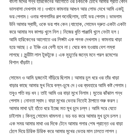
বাংলা মদের গন্ধ হারিকেনের আলোতে ওর চকচকে চোখে আমার প্রতি কোন
ভালবাসা দেখলাম না। ওখানে কামনার আগুন আর লোভ দেখে আমি একটু
ভয় পেলাম। ওনার পাগলামির গল্প শুনেছিলাম, তাই ভয় পেলাম। ভাবলাম
উনি আমার স্বামী, ওকে ভয় পাব কেন।যাহোক, সোমেন দ্রুত একটা একটা
করে আমার সব কাপড় খুলে নিল। নিজের ধুতি পাঞ্জাবি খুলে নেংটা হল।
আমি হারিকেনের আলোতে ওর লিঙ্গটা এক পলক দেখলাম। কামনায় খাড়া
হয়ে আছে। ৫ ইঞ্চি এর বেশী হবে না। ঘেরে কম হওয়ায় বেশ লম্বা
লাগছে। মুন্ডীটা লাল টুকটুকে। এক মুহূর্তের জন্যে মনে পরল রমেশের
বিশাল বাঁড়াটা।
সোমেন ও আমি দুজনেই দাঁড়িয়ে ছিলাম। আমার চুল ধরে ওর তাঁর খাড়া
বাড়ার কাছে আমার মুখ নিয়ে বল্ল-চুষে দে।ওর ব্যবহারে আমি কষ্ট পেলাম।
তবুও পতি বড় ধন। তাই আমি ওর বাড়া মুখে নিলাম। মুতের ঝাঁঝাল গন্ধ
পেলাম। নোনতা স্বাদ। বাড়া মুখের ভেতর নিতেই ঠাপাতে শুরু করল।
আমার মাথা দুই হাঁতে ধরে ইচ্ছে মত মুখ চুদে চল্ল। আমি সরে যেতে
চাইলাম। কিন্তু সোমেন থামলনা। ভচ ভচ করে আমার মুখ চুদে চলল।
এক সময় আমার মাথা ওর দিকে টেনে আমার গলার শেষ প্রান্তে ওর বাড়া
ঠেলে দিয়ে চিরিক চিরিক করে আমার মুখের ভেতর মাল ঢালতে লাগল।