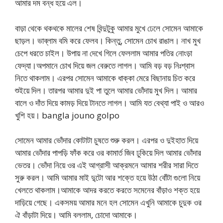
আমার দম বন্ধ হয়ে এল।
বাড়া থেকে থকথকে মালের শেষ বিন্দুটুকু আমার মুখে ঢেলে সোমেন আমাকে
ছাড়ল। ভাব্লাম বমি করে ফেলব। কিন্তু, সোমেন চোখ রাঙাল। নাখ মুখ
চেপে ধরতে চাইল। উপায় না দেখে গিলে ফেললাম আমার পতির নোংড়া
ফেদ্যা।অপমানে চোখ দিয়ে জল বেরুতে লাগল। আমি বড় বড় নিঃশ্বাস
নিতে থাকলাম। এরপর সোমেন আমাকে ধাক্কা মেরে বিছানায় চিত করে
শুইয়ে দিল। তারপর আমার দুই পা তুলে আমার ভোঁদায় মুখ দিল। আমার
বালে ও দাঁত দিয়ে কামড় দিয়ে টানতে লাগল। আমি যত বেথ্যা পাই ও আরও
খুশি হয়। bangla jouno golpo
সোমেন আমার ভোঁদার কোটাটা চুষতে শুরু করল। এরপর ও দুইহাত দিয়ে
আমার ভোঁদার পাপড়ি ফাঁক করে ওর কামার্ত জিব ঢুকিয়ে দিল আমার ভোঁদার
ভেতর। ভোঁদা নিয়ে ওর এই আগ্রাসী আক্রমনে আমার শরীর সারা দিতে
সুরু করল। আমি আমার মাই দু্টো আর শক্তে হয়ে উঠা বোঁটা গুলো নিয়ে
খেলতে থাকলাম।আমাকে আদর করতে করতে সমেনের বাঁড়াও শক্ত হয়ে
দাড়িয়ে গেছে। একসময় আমার মনে হল সোমেন এখুনি আমাকে চুদুক ওর
ঐ বাঁড়াটা দিয়ে। আমি বললাম, চোদো আমাকে।