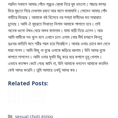
পরদিন সকালে আমার পোঁদে প্রচন্ড ব্যেথা নিয়ে ঘুম ভাংলো। পাছায় কাপড়
দিয়ে মুছতে গিয়ে দেখলাম রক্ত আর মালে মাখামাখি। সোমেন আমার পোঁদ
ফাটিয়ে দিয়েছে। আমাকে বউ হিসেবে নয় সস্তা মাগীদের মত সারারাত
চুদেছে। আমি ঐ মুহুরতে সিধান্ত নিলাম আমাকে পালাতে হবে। তাই
অনেক গুলো ঔষধ খেয়ে অশুখ বানালাম। মামা বাড়ী নিয়ে এলেন। আর
আমি মামীকে সব খুলে বলে এখানে চলে এলাম।মার দীর্ঘ রগরগে কিন্তু
দুঃখের কাহিনি শুনে শরীর গরম হয়ে গিয়েছিল। আবার ওনার চোখে জল দেখে
মায়া লাগল। আমি কিছু না বুঝে ওনাকে জড়িয়ে ধরলাম। উনি আমর বুকে
কাপতে লাগলেন। আমি ওনার মুখটা উচু করে ধরে কপালে চুমু খেলাম।
এভাবে কতক্ষন কেটে গেছে জানি না, উনি আমাকে বললেন আমাকে কতদিন
কেউ আদর করেনি। তুমি আমারে একটু আদর কর।
Related Posts:
c
B
a
s
প্র
অ
ছো
ন
h
a
n
a
থ
না
ট
ন্দী
o
n
a
l
ম
মি
খা
গ্রা
t
g
l
i
যৌ
কা
লা
মে
Categories
sexual choti golpo