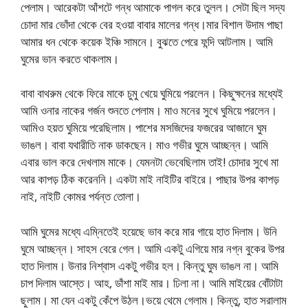
পেলাম। আরেকটা আঁশটে গন্ধ আমাকে পাগল করে তুলল। সেটা ছিল সদ্য
চোদা মার ভোঁদা থেকে বের হওয়া বাবার মালের গন্ধ।মার বিশাল উদাম পাছা
আমার ধন থেকে কয়েক ইঞ্চি সামনে। বুঝতে পেরে ফন্দি আটলাম। আমি
ঘুমের ভান করতে থাকলাম।
বাবা বাথরুম থেকে ফিরে মাকে চুমু খেয়ে ঘুমিয়ে পরলেন। কিছুক্ষনের মধ্যেই
আমি ওনার নাকের গর্জন শুনতে পেলাম। মাও মনের সুখে ঘুমিয়ে পরলেন।
আমিও হয়ত ঘুমিয়ে পরেছিলাম। পাশের মসজিদের ফজরের আজানে ঘুম
ভাঙল। বাবা যথারীতি নাক ডাকছেন। মাও গভীর ঘুমে আচ্ছন্ন। আমি
এবার ভাল করে দেখলাম মাকে। যেমনটা ভেবেছিলাম তাই! চোদার সুখে মা
আর কাপড় ঠিক করেননি। একটা মাই নাইটির বাইরে। পাছার উপর কাপড়
নাই, নাইটি কোমর পর্যন্ত তোলা।
আমি ঘুমের মধ্যে এম্নিতেই হয়েছে ভাব করে মার গায়ে হাত দিলাম। উনি
ঘুমে আচ্ছন্ন। সাহস বেরে গেল। আমি একটু এগিয়ে মার নগ্ন বুকের উপর
হাত দিলাম। উনার নিশ্বাস একটু গভীর হল। কিন্তু ঘুম ভাঙল না। আমি
চাপ দিলাম আস্তে। আহ, ডাঁশা মাই মার। ঢিলা না। আমি মাইয়ের বোঁটাটা
ছুলাম। মা যেন একটু কেঁপে উঠল।ভয়ে থেমে গেলাম। কিন্তু, হাত সরালাম