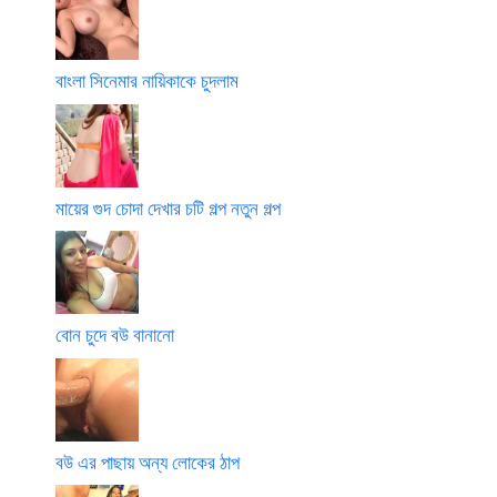
বাংলা সিনেমার নায়িকাকে চুদলাম
মায়ের গুদ চোদা দেখার চটি গল্প নতুন গল্প
বোন চুদে বউ বানানো
বউ এর পাছায় অন্য লোকের ঠাপ