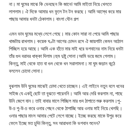
না। মা ঘুমের মাঝে কি ভেবছেন কি জানে! আমি মাইতা নিয়ে খেলতে
লাগলাম। ঐ দিকে আমার ধন ফুলে টন টন করছে। আমি আস্থে করে মার
পাছায় আমার ধনটা ঠেকালাম। বাংলা যৌন গল্প
এমন ভাব ঘুমের মধ্যে লেগে গেছে। মার কোন সারা না পেয়ে আমি পাছার
খাজটায় রাখলাম। কয়েক ঘণ্টা আগের চোদন রসে ঐ জায়গাটা কেমন আঠাল
পিচ্ছিল হয়ে আছে। আমি এক হাঁতে মার মাই ধরে ভগবানের নাম নিয়ে ধনটা
তাঁর গুদ বরাবর ধাক্কা দিলাম।হুম দুষ্টু সোনা।আমি ভয়ে জমে গেলাম।
কিন্তু, মাই থেকে হাত বা গুদ থেকে ধন সরালামনা। মা ঘুম জড়ান কন্ঠে
বললেন চোদো সোনা।
বুঝলাম উনি ঘুমের মাঝেই চোদা খেতে চাচ্ছেন। এই লাইনে নতুন বলে ধনের
সাইজ যে একটু ছোট তা বুঝতে পারেননি। আমি আর দেরি করলাম না, পাছে
উনি জেগে যান। তাই বাবার মালে পিচ্ছিল মার গুদ ঠাপাতে শুরু করলাম।পু-
উ-চ পু-উ-চ করে ওনার পেছন থেকে ঠাপাচ্ছি আর ওনার মাই নিয়ে খেলছি।
ওনার পাছার মাংস আমার পেটে লেগে যাচ্ছে। ইচ্ছে করছে মাকে উপুর করে
ফেলে ইচ্ছে মত চুদি! কিন্তু, সব আরাধনা কি ভগবান শুনেন?