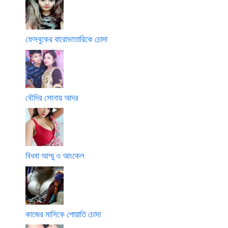
ফেসবুকের বারোভাতারিকে চোদা
বৌদির সোনায় আদর
বিধবা আম্মু ও আংকেল
কাজের মাসিকে পোয়াতি চোদা