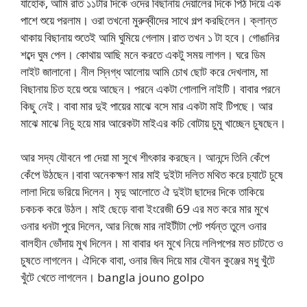
যাহোক, আমি রাত ১১টার দিকে ওদের বিছানায় দেয়ালের দিকে পিঠ দিয়ে এক
পাশে শুয়ে পরলাম। ওরা তখনো মুরুব্বীদের সাথে গল্প করছিলেন। ক্লান্ত
থাকায় বিছানায় শুতেই আমি ঘুমিয়ে গেলাম।রাত তখন ১ টা হবে। গোঙানির
শব্দে ঘুম পেল। কোথায় আছি মনে করতে একটু সময় লাগল। ঘরে ডিম
লাইট জালানো। নীল স্নিগ্ধ আলোয় আমি চোখ ছোট করে দেখলাম, মা
বিছানায় চিত হয়ে শুয়ে আছেন। পরনে একটা গোলাপি নাইটি। বাবার পরনে
কিছু নেই। বাবা মার দুই পায়ের মাঝে বসে মার একটা মাই টিপছে। আর
মাঝে মাঝে নিচু হয়ে মার আরেকটা মাইএর কচি বোটায় চুমু খাচ্ছেন চুষছেন।
আর সদ্য যৌবনে পা দেয়া মা সুখে শীৎকার করছেন। আনন্দে তিনি কেঁপে
কেঁপে উঠছেন।বাবা অনেকক্ষণ মার মাই দুইটা দলিত মথিত করে চ্যাটে চুষে
লালা দিয়ে ভরিয়ে দিলেন। মৃদু আলোতে ঐ দুইটা ছাদের দিকে তাকিয়ে
চকচক করে উঠল। মাই ছেড়ে বাবা ইংরেজী 69 এর মত করে মার মুখে
ওনার ধনটা পুরে দিলেন, আর নিজে মার নাইটীটা পেট পর্যন্ত তুলে ওনার
বালহীন ভোঁদায় মুখ দিলেন। মা বাবার ধন মুখে নিয়ে ললিপপের মত চাটতে ও
চুষতে লাগলেন। ঐদিকে বাবা, ওনার জিব দিয়ে মার যৌবন কুঞ্জের মধু খুঁটে
খুঁটে খেতে লাগলেন। bangla jouno golpo