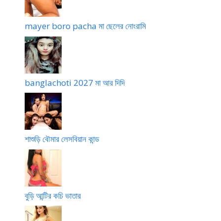
mayer boro pacha মা ছেলের নোংরামি
banglachoti 2027 মা আর দিদি
শাশুড়ি বৌমার লেসবিয়ান কান্ড
বুড়ি আন্টির কচি ভাতার