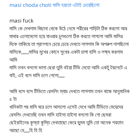
masi choda choti মাসি হয়তো এটাই চেয়েছিলো
masi fuck
মাসি কে দেখলাম বিছানা থেকে উঠে নেমে শরীরের শাড়িটা ঠিক করলো আর
মাথার এলোমেলো হয়ে যাওয়ার চুলগুলো ঠিক করতে লাগলো আমি মাসির
দিকে তাকিয়ে তা প্রাণপনে চেয়ে চেয়ে দেখতে লাগলাম কি অপরুপ লাগছিলো
মাসিকে,,,,,,মাসির মুখের কোনে সুখের একটা চাপা হাসি ও লক্ষ্য করলাম
আমি
মাসি তখন বললো ভালা ছেরা তুমি বইয়া টিভি দেহো আমি একটু টয়লেটে এ
যাই, এই বলে মাসি চলে গেলো,,,,,
আমি বসে বসে টিভিতে রেসলিং ম্যাচ দেখতে লাগলাম তখন বাজে আনুমানিক
৫ টা
খানিকটা পর মাসি ঘরে চলে আসলো এসেই দেখে আমি টিভিতে মেয়েদের
রেসলিং দেখতেছি তখন মাসি হাইসা হাইসা বললো কি গো ছেমরা
ছেইরাইনের কুস্তা কুস্তি দেখতাছো কেরে হুুমম তুমি তো অনেক শয়তান
আছো হে,,,,হি হি হি