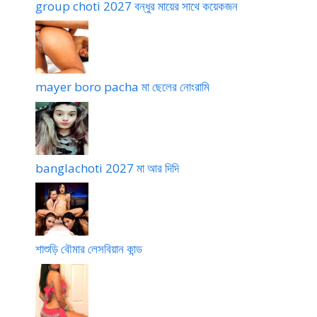
group choti 2027 বন্ধুর মায়ের সাথে কয়েকজন
mayer boro pacha মা ছেলের নোংরামি
banglachoti 2027 মা আর দিদি
শাশুড়ি বৌমার লেসবিয়ান কান্ড