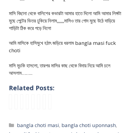
মাসি বিছানা থেকে বালিশের কভারটা আমার হাতে দিলো আমি আমার লিঙ্গটা
মুছে পেন্টের ভিতর ঢুকিয়ে নিলাম,,,,,,মাসিও তার গোদ মুছে উঠে দাড়িয়ে
শাড়িটা ঠিক করে পড়ে নিলো
আমি মাসিকে হাসিমুখে হঠাৎ জড়িয়ে ধরলাম bangla masi fuck
choti
মাসি মুচকি হাসলো, তারপর মাসির কাছ থেকে বিদায় নিয়ে আমি চলে
আসলাম……..
Related Posts:
n
m
m
মা
মা
i
b
P
e
a
a
সি
সি
n
a
a
w
s
s
র
র
c
n
r
c
i
i
দু
গ্রু
e
g
t
Categories
bangla choti masi
,
bangla choti uponnash
,
h
c
s
টি
প
s
l
1