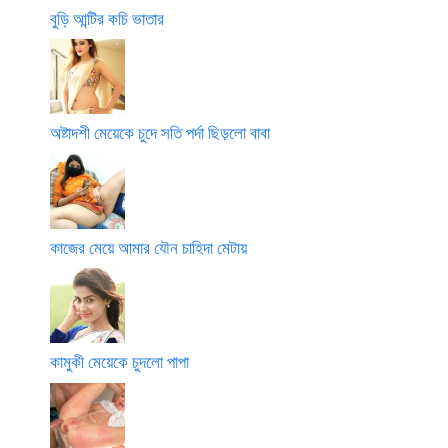
বুড়ি আন্টির কচি ভাতার
অষ্টাদশী মেয়েকে চুদে সতি পর্দা ছিড়লো বাবা
কাজের মেয়ে আমার যৌন চাহিদা মেটায়
কামুকী মেয়েকে চুদলো পাপা