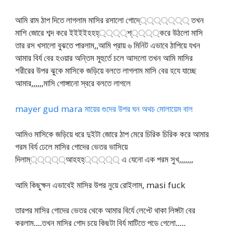
আমি রাম ঠাপ দিতে লাগলাম মাসির রসালো গোদে্্্্্্্্ তখন
মাশি জোরে শব্দ করে ইইইইহহহ্্্্্শ্্্্্করে উঠলো মাসি
তার রস খসালো বুঝতে পারলাম,,আমি প্রায় ৬ মিনিট এভাবে ঠাপিয়ে যখন
আমার বির্য বের হওয়ার অন্তিম মুহুর্তে চলে আসলো তখন আমি মাসির
শরীরের উপর ঝুকে মাসিকে জড়িয়ে বলতে লাগলাম মাসি বের হযে যাচ্ছে
আমার,,,,,,মাসি গোঙ্গানো স্বরে বলতে লাগলে
mayer gud mara মায়ের গুদের উপর ঘন অথচ মোলায়েম বাল
আমিও মাসিকে জড়িয়ে ধরে দুইটা জোরে ঠাপ মেরে চিরিক চিরিক করে আমার
গরম বির্য ঢেলে মাসির গোদের ভেতর ভাসিয়ে
দিলাম্্্্্্আহহহ্্্্্্ এ যেনো এক পরম সুখ,,,,,,,
আমি কিছুক্ষন এভাবেই মাসির উপর নুয়ে রোইলাম, masi fuck
তারপর মাসির গোদের ভেতর থেকে আমার বির্যে লেপ্টে থাকা লিঙ্গটা বের
করলাম,,,,তখন মাসির গোদ চুয়ে কিছুটা বির্য মাটিতে পড়ে গেলো,,,,,