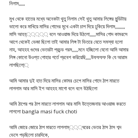
নিলাম,,,,,
মুখ থেকে হাতের মধ্যে অনেকটা থুতু নিলাম সেই থুতু আমার লিঙ্গের মুন্ডিটায়
ভালো করে মাখিয়ে মাসির গোদের মুখে একটা চাপ দিয়ে ঢুকিয়ে দিলাম,,,,,,,,
মাসি আহহ্্্্্্ বলে আওয়াজ দিয়ে উঠলো,,,,,মাসির গোদ কামরসে
আগে থেকেই ভেজা ছিলো তাই আমার লিঙ্গ টা ভিতরে যেতে সমস্যা হলো
নাহ, আহহহ গুদের ভেতরটা প্রচন্ড গরম,,,,,মনে হচ্ছিলো যেনো আমি আমার
লিঙ্গ কোনো উওপ্ত গোহার গর্তে প্রবেশ করিয়েছি,,,,উফফফফ কি যে আরাম
লাগছিলো্্
আমি আমার দুই হাত দিয়ে মাসির কোমর চেপে মাসির গোদে ঠাপ মারতে
লাগলাম আর মাসি ইশ আহহহ মাগো বলে বলে উঠছিলো
আমি ঠাপের পর ঠাপ মারতে লাগলাম আর মাসি উত্তেজনায় আওয়াজ করতে
লাগলো bangla masi fuck choti
আমি জোরে জোরে ঠাপ মারতে লাগলাম্্্্ঘরের ভেতর ঠাস ঠাস শব্দ
ভেসে পড়ছিলো চারদিকে,