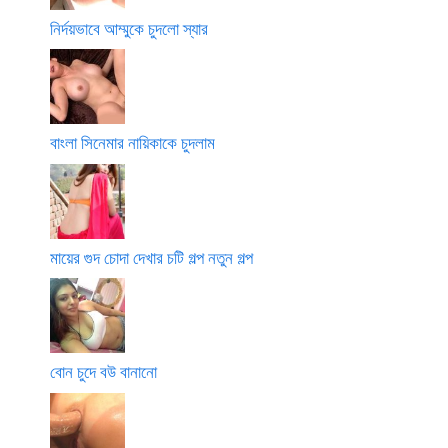
নির্দয়ভাবে আম্মুকে চুদলো স্যার
বাংলা সিনেমার নায়িকাকে চুদলাম
মায়ের গুদ চোদা দেখার চটি গল্প নতুন গল্প
বোন চুদে বউ বানানো