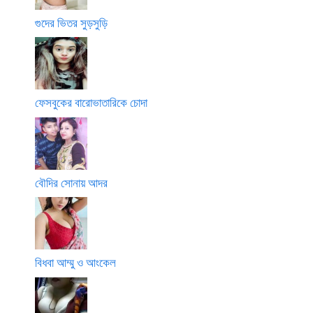
গুদের ভিতর সুড়সুড়ি
ফেসবুকের বারোভাতারিকে চোদা
বৌদির সোনায় আদর
বিধবা আম্মু ও আংকেল