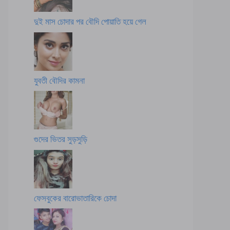
দুই মাস চোদার পর বৌদি পোয়াতি হয়ে গেল
যুবতী বৌদির কামনা
গুদের ভিতর সুড়সুড়ি
ফেসবুকের বারোভাতারিকে চোদা