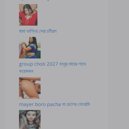
মামা ভাগ্নির সেরা চটিগল্প
group choti 2027 বন্ধুর মায়ের সাথে
কয়েকজন
mayer boro pacha মা ছেলের নোংরামি