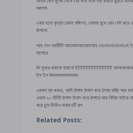
আবার ধোন মুখের থেকে বের করে তকে দাড় করিয়ে ঘুরিয়ে আমার 
ধরালাম
এবার হলো কুত্তা চোদন পজিশন, ভোদার মুখে ধোন সেট করে এক
ঠাপানো
আর সেও যথারীতি আহআহআহআহআহ ওহওহওহওহওহওহ ইয়ইয়ই
মাগোরে
কি সুখরে বাবাগো বাবাগো ইইইইইইইইইইইইইই
ইস ইস উমমমমমমমমমমম
এরকম শব্দ করছে, আমি ঠাপাস ঠাপাস করে ঠাপায় যাচ্ছি আর বল
এভাব ২০ মিনিট ঠাপাস ঠাপাস করে ঠাপায়ে আর খিস্তি মাই
করে চুদে ভিডিও করার চটি গল্প
Related Posts: