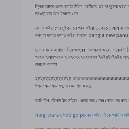
প্লিজ আমার গুদের জ্বাটা মিটান’ আমিতার দুই পা তুইলা ধইর
ল্যওড়া তার রসে টসটসা গুদে
ফসাত কইরা গেল ঢুইকা, সে আহ কইরা শব্দ করলো,আমি বললাম ‘এই
করলাম ফসাত ফসাত কইরা ঠাপানো bangla new panu gol
চোদার সময় আমার শরীরে অশুরের শক্তিচলে আসে, একেকটা ঠাপ
আহআহআহআহআহ ওহওহওহওহওহওহ ইয়ইয়ইয়ইয়ইয় আহআহআহআ
বাবাগো বাবাগো
ইইইইইইইইইইইইইই আআআআআআআআআআআআআআআ আআ
উমমমমমমমমমমম, এরকম শব্দ করছে,
আমি বিশ পচিশটা ঠাপ মাইরে ধোনটা তার গুদের থেকে বের করে মু
magi para choti golpo কয়েকটা মাগীকে আমি একাই 