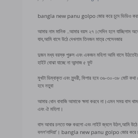
bangla new panu golpo জোর করে চুদে ভিডিও করার 
আমার নাম মানিক ..আমার বয়স ২৭।সেদিন হলে যাচ্ছিলাম অনেক 
যাব,আমি বাসে উঠে দেখলাম তিনজন মাত্র পেসেনজার
দুজন মধ্য বয়স্ক পুরুস এবং একজন মহিলা আমি বাসে উঠতেই
হাইট বোঝা যাচ্ছে না আন্দাজ ৫ ফুট
মুখটা ডিম্বাকৃত এবং সুন্দরী, ফিগার হবে ৩৬-৩০-৩৮ মোট কথ
হবে নতুবা
আমার ধোন বাবাজি আমাকে ক্ষমা করবে না।এমন সময় বাস থামল
এবং ঐ মহিলা।
বাস আবার চলতে শুরু করলো এবং লাইট জ্বলে উঠল,আমি উঠে গি
বলল‘নাদিয়া’। bangla new panu golpo জোর করে চুদে