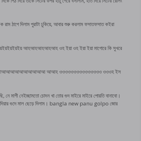
দিকে পিঠ দিয়ে তাকে সিটের উপর হাটু গেরে বসালাম, হাত দিয়ে সিটের রেলিং
 রাম ঠাপে দিলাম পুরাটা ঢুকিয়ে, আবার শুরু করলাম ফসাতফসাত কইরা
য়ইয়ইয় আহআহআহআহআহ ওহ ইয়া ওহ ইয়া ইয়া মাগোরে কি সুখরে
 আআআআআআআআআআআআআআআ আআহ ওওওওওওওওওওওওওওও ওওওহ ইস
ছি, নে মাগী নেইচ্ছামতো চোদন খা তোর গুদ মাইরে মাইরে পোয়তি বানাবো।
রে নাদিয়ার গুদে মাল ছেড়ে দিলাম। bangla new panu golpo জোর