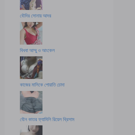
বৌদির সোনায় আদর
বিধবা আম্মু ও আংকেল
কাজের মাসিকে পোয়াতি চোদা
যৌন কাতর ফ্যামিলি রিয়েল থ্রিসাম