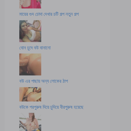
মায়ের গুদ চোদা দেখার চটি গল্প নতুন গল্প
বোন চুদে বউ বানানো
বউ এর পাছায় অন্য লোকের ঠাপ
বউকে পরপুরুষ দিয়ে চুদিয়ে বীরপুরুষ হয়েছে