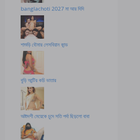
banglachoti 2027 মা আর দিদি
শাশুড়ি বৌমার লেসবিয়ান কান্ড
বুড়ি আন্টির কচি ভাতার
অষ্টাদশী মেয়েকে চুদে সতি পর্দা ছিড়লো বাবা