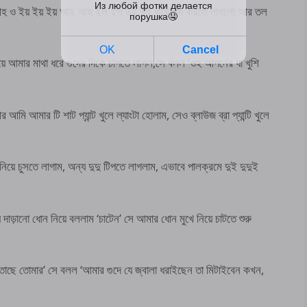
হ আহ ও ইয় ইয় ইয় আহ আহ ইস ইস উহ উহ করে শব্দ করতে লাগলো আর তল
 দিয়ে আমার মাথা ধরে গুদের দিকে চাপতে লাগল,সে বলল ‘ওহ আপনের যা খুশি
 আমার টি শাট প্যান্ট খুলে ল্যাংটা হোলাম, সেও ব্লাউজ ব্রা প্যান্টি খুলে
নিয়ে চুসতে লাগাম, অন্য দুদু টিপতে লাগলাম, এভাবে পালক্রমে দুই দুদুই
়ে দাড়ানো ধোন নিয়ে বললাম ‘চাটেন’ সে আমার ধোন মুখে নিয়ে চাটতে শুরু
গতাছে তোমার’ সে বলল ‘আমার গুদে যে জ্বালা ধরাইছেন তা মিটাইবেন কখন,