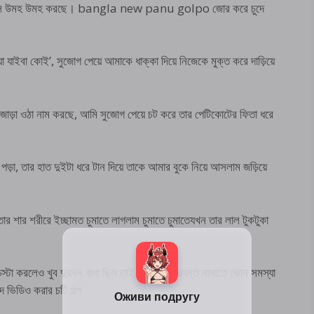
ছি আর সে উমহ উমহ করছে। bangla new panu golpo জোর করে চুদে
়া যাইবা কোই’, সুজোগ পেয়ে আমাকে ধাক্কা দিয়ে নিজেকে মুক্ত করে দাড়িয়ে
জোড়া ওঠা নাম করছে, আমি সুজোগ পেয়ে চট করে তার পেটিকোটের ফিতা ধরে
পড়া, তার হাত দুইটা ধরে টান দিয়ে তাকে আমার বুকে নিয়ে আসলাম জড়িয়ে
 তার শার শরীরে ইচ্ছামত চুমাতে লাগলাম চুমাতে চুমাতেযখন তার লাল টুকটুকা
চেস্টা করলেও খুব দুরবল বাধা ছিল তাই পেন্টি হাটু পরযন্ত নামাতে কোন সমস্যা
িডিও করার চটি গল্প