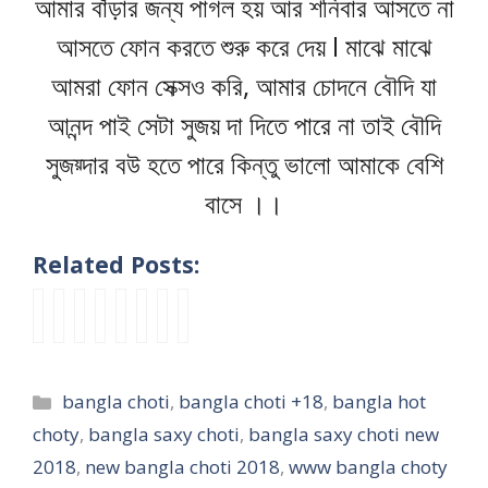
আমার বাঁড়ার জন্য পাগল হয় আর শনিবার আসতে না
আসতে ফোন করতে শুরু করে দেয় l মাঝে মাঝে
আমরা ফোন সেক্সও করি, আমার চোদনে বৌদি যা
আনন্দ পাই সেটা সুজয় দা দিতে পারে না তাই বৌদি
সুজয়্দার বউ হতে পারে কিন্তু ভালো আমাকে বেশি
বাসে ।।
Related Posts:
b
b
b
পা
পা
পা
নো
b
a
a
a
ও
শে
রি
ন
a
n
n
n
য়া
র
বা
তা
n
g
g
g
র
বা
রি
নো
g
Categories
bangla choti
,
bangla choti +18
,
bangla hot
l
l
l
এ
সা
ক
ন
l
a
a
a
ক্স
র
প্রে
তা
a
choty
,
bangla saxy choti
,
bangla saxy choti new
n
n
h
চে
আ
মে
টে
s
2018
,
new bangla choti 2018
,
www bangla choty
e
e
o
ঞ্জ
পু
র
ষ্ট
a