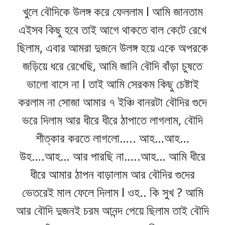
খুলে বৌদিকে উলঙ্গ করে ফেললাম l আমি জানতাম
এইসব কিছু হবে তাই আগে থাকতে বাল কেটে রেখে
ছিলাম, এবার আমরা দুজনে উলঙ্গ হয়ে একে অপরকে
জড়িয়ে ধরে রেখেছি, আমি জানি বৌদি বাঁড়া চুষতে
ভালো বাসে না l তাই আমি সেরকম কিছু চেষ্টাই
করলাম না সোজা আমার ৭ ইঞ্চি বানরটা বৌদির গুদে
ভরে দিলাম আর ধীরে ধীরে ঠাপাতে লাগলাম, বৌদি
শীত্কার করতে লাগলো….. আহ…আহ…
উহ….আহ… আর পারছি না…..আহ… আমি ধীরে
ধীরে আমার ঠাপন বাড়ালাম আর বৌদির গুদের
ভেতরেই মাল ফেলে দিলাম l ওহ.. কি সুখ ? আমি
আর বৌদি দুজনই চরম আনন্দ পেয়ে ছিলাম তাই বৌদি