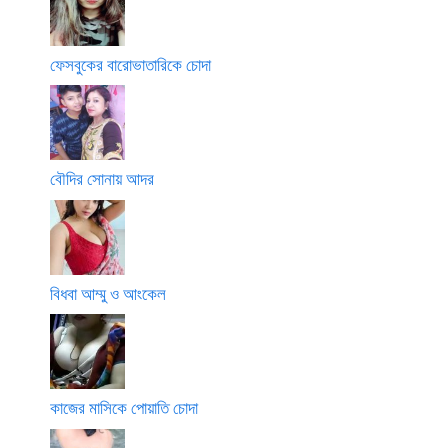
ফেসবুকের বারোভাতারিকে চোদা
বৌদির সোনায় আদর
বিধবা আম্মু ও আংকেল
কাজের মাসিকে পোয়াতি চোদা