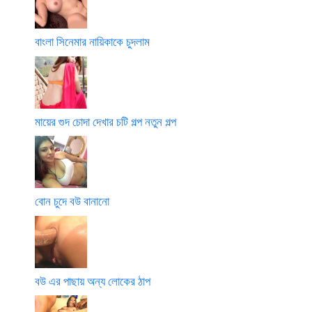
বাংলা সিনেমার নায়িকাকে চুদলাম
মায়ের গুদ চোদা দেখার চটি গল্প নতুন গল্প
বোন চুদে বউ বানানো
বউ এর পাছায় অন্য লোকের ঠাপ