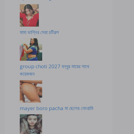
মামা ভাগ্নির সেরা চটিগল্প
group choti 2027 বন্ধুর মায়ের সাথে
কয়েকজন
mayer boro pacha মা ছেলের নোংরামি