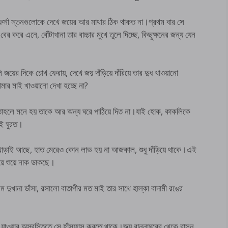
র্সা স্তনগুলোকে দেখে জয়ের আর মাথার ঠিক থাকত না।প্রথম বার সে
 করে এনে, বোঁটাখানা তার বাচ্চার মুখে তুলে দিচ্ছে, কিছুক্ষনের জন্য যেন
 জয়ের দিকে চোখ ফেরায়, দেখে জয় দাঁড়িয়ে দাঁরিয়ে তার দুধ খাওয়ানো
মার মাই খাওয়ানো দেখা হচ্ছে না?
তাহলে মনে হয় তাকে আর অন্য ঘরে পাঠিয়ে দিত না।যাই হোক, কাকলিকে
াই ঘুরত।
া খাড়াই আছে, হাত মেরেও কোন লাভ হয় না আজকাল, শুধু দাঁড়িয়ে থাকে।এই
য়ে শুয়ে নাক ডাকছে।
দুখানা ডাঁসা, রসালো বাতাপীর মত মাই তার সাথে হাল্কা বাদামী রঙের
য়ে যাওয়ার অস্বস্তিতে সে হাঁসফাস করতে থাকে।জয় রান্নাঘরের থেকে বাসন