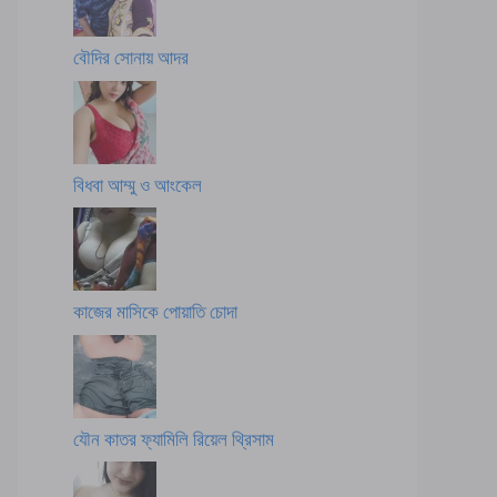
বৌদির সোনায় আদর
বিধবা আম্মু ও আংকেল
কাজের মাসিকে পোয়াতি চোদা
যৌন কাতর ফ্যামিলি রিয়েল থ্রিসাম