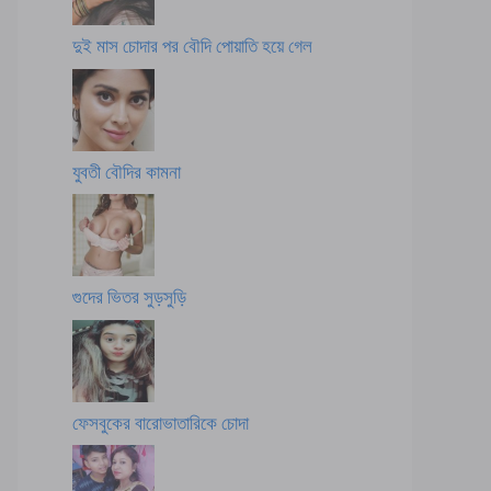
দুই মাস চোদার পর বৌদি পোয়াতি হয়ে গেল
যুবতী বৌদির কামনা
গুদের ভিতর সুড়সুড়ি
ফেসবুকের বারোভাতারিকে চোদা