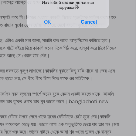
ে।আস্তে আস্তে ওর গুদের মুখে ভিজে ভাব চলে আসে।
া লক্ষ্যই করে নি।নিজের খেয়ালে কাকলি নিজের স্তনটাকে মালিশ করতে শুরু
চ্চার মুখের কোন ছোঁয়া না পেয়ে, দেখে বাচ্চাটা ঘুমিয়ে পড়েছে।
েছে, এটাও একটা মহা জালা, সারাটা রাত তাকে অস্বস্তিতে কাটাতে হবে।
ে খাটে শুইয়ে দিয়ে কাকলি জয়ের দিকে পিঠ করে, হাল্কা করে চিপে নিজের
 বসে আছে সে খেয়াল তার নেই।
 জয় দরজাতে কুলুপ লাগাচ্ছে।কাকলির বুঝতে কিছু বাকি থাকে না।জয় এসে
াকে হাতে নেয়, সে ধীরে ধীরে চিপে দিতে থাকে ওর মাইটাকে।
কাকলির নরম স্তনের স্পর্শে জয়ের বুকে কেমন একটা করতে থাকে।কাকলি
ের চাপ তার বুকের ওপরে তার খুব ভালো লাগে। banglachoti new
করে বোঁটার উপরে লেগে থাকে দুধের ফোঁটাটাকে চেটে মুছে দেয়।কাকলি
 যেন কয়েকগুণ বেড়ে যায়।ভালো লাগা এক অনুভূতিতে ছেয়ে যায় তার মন।জয়
ে নিতে শুরু করে।তাদের বাইরে থেকে আসা শব্দ ওদের দু’জন কে বাস্তব