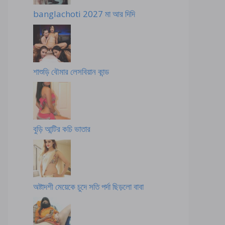
banglachoti 2027 মা আর দিদি
শাশুড়ি বৌমার লেসবিয়ান কান্ড
বুড়ি আন্টির কচি ভাতার
অষ্টাদশী মেয়েকে চুদে সতি পর্দা ছিড়লো বাবা