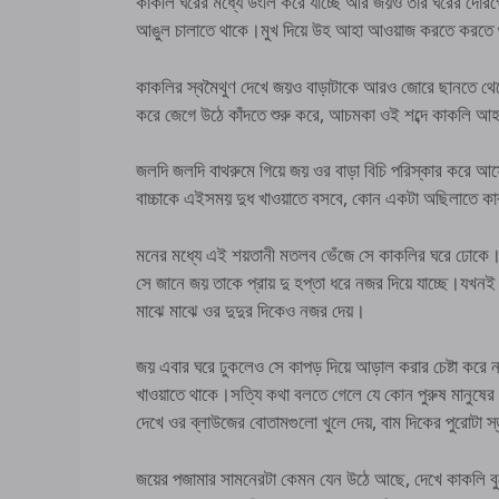
কাকলি ঘরের মধ্যে উংলি করে যাচ্ছে আর জয়ও তার ঘরের দোরগো
আঙুল চালাতে থাকে।মুখ দিয়ে উহ আহা আওয়াজ করতে করত
কাকলির স্বমৈথুণ দেখে জয়ও বাড়াটাকে আরও জোরে ছানতে থেকে, 
করে জেগে উঠে কাঁদতে শুরু করে, আচমকা ওই শব্দে কাকলি আ
জলদি জলদি বাথরুমে গিয়ে জয় ওর বাড়া বিচি পরিস্কার করে আ
বাচ্চাকে এইসময় দুধ খাওয়াতে বসবে, কোন একটা অছিলাতে কা
মনের মধ্যে এই শয়তানী মতলব ভেঁজে সে কাকলির ঘরে ঢোকে।জ
সে জানে জয় তাকে প্রায় দু হপ্তা ধরে নজর দিয়ে যাচ্ছে।যখনই
মাঝে মাঝে ওর দুদুর দিকেও নজর দেয়।
জয় এবার ঘরে ঢুকলেও সে কাপড় দিয়ে আড়াল করার চেষ্টা করে 
খাওয়াতে থাকে।সত্যি কথা বলতে গেলে যে কোন পুরুষ মানুষ
দেখে ওর ব্লাউজের বোতামগুলো খুলে দেয়, বাম দিকের পুরোটা স
জয়ের পজামার সামনেরটা কেমন যেন উঠে আছে, দেখে কাকলি বু