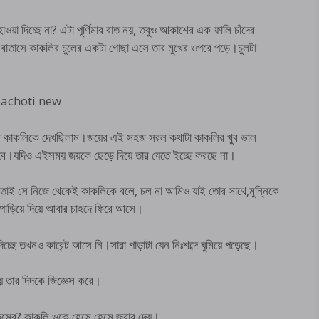
ওয়া দিচ্ছে না? এটা পূর্ণিমার রাত নয়, তবুও আকাশের এক ফালি চাঁদের
 বাতাসে কাকলির চুলের একটা গোছা এসে তার মুখের ওপরে পড়ে।চুলটা
nglachoti new
সুন্দর কাকলিকে দেখছিলাম।জয়ের এই সহজ সরল কথাটা কাকলির খুব ভাল
হবে।যদিও এইসময় জয়কে ছেড়ে দিয়ে তার যেতে ইচ্ছে করছে না।
, তাই সে নিজে থেকেই কাকলিকে বলে, চল না আমিও যাই তোর সাথে,মুন্নিকে
ুম পাড়িয়ে দিয়ে আবার চাহদে ফিরে আসে।
িচ্ছে তখনও কারেন্ট আসে নি।সারা পাড়াটা যেন নিঃশব্দে ঘুমিয়ে পড়েছে।
য় তার দিদকে জিজ্ঞেস করে।
া কিসের?,কাকলি ওকে হেসে হেসে জবাব দেয়।