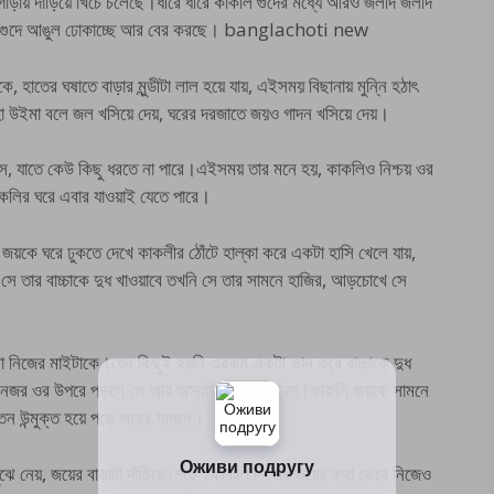
ড়ায় দাঁড়িয়ে খিঁচে চলেছে।ধীরে ধীরে কাকলি গুদের মধ্যে আরও জলদি জলদি
ে গুদে আঙুল ঢোকাচ্ছে আর বের করছে। banglachoti new
হাতের ঘষাতে বাড়ার মুন্ডীটা লাল হয়ে যায়, এইসময় বিছানায় মুন্নি হঠাৎ
হা উইমা বলে জল খসিয়ে দেয়, ঘরের দরজাতে জয়ও গাদন খসিয়ে দেয়।
সে, যাতে কেউ কিছু ধরতে না পারে।এইসময় তার মনে হয়, কাকলিও নিশ্চয় ওর
কলির ঘরে এবার যাওয়াই যেতে পারে।
য়কে ঘরে ঢুকতে দেখে কাকলীর ঠোঁটে হাল্কা করে একটা হাসি খেলে যায়,
 সে তার বাচ্চাকে দুধ খাওয়াবে তখনি সে তার সামনে হাজির, আড়চোখে সে
না নিজের মাইটাকে।যেন কিছুই হয়নি এরকম একটা ভান করে বাচ্চাকে দুধ
ের নজর ওর উপরে পড়লে সে আর অস্বস্তিতে ভোগে না।কাকলি জয়কে সামনে
্তন উন্মুক্ত হয়ে পড়ে জয়ের সামনে।
ঝে নেয়, জয়ের বাড়াটা দাঁড়িয়ে গেছে।কাকলি নিজের জয়ের কথা ভেবে নিজেও