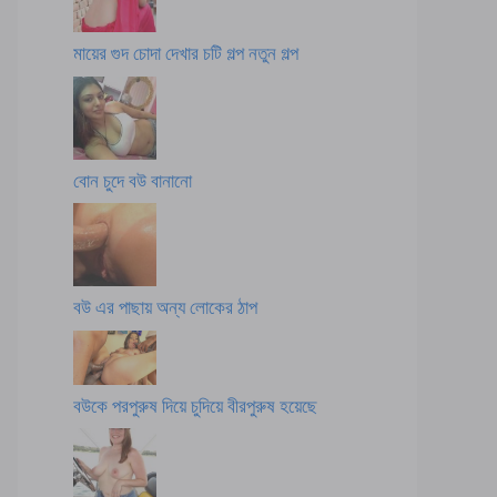
মায়ের গুদ চোদা দেখার চটি গল্প নতুন গল্প
বোন চুদে বউ বানানো
বউ এর পাছায় অন্য লোকের ঠাপ
বউকে পরপুরুষ দিয়ে চুদিয়ে বীরপুরুষ হয়েছে