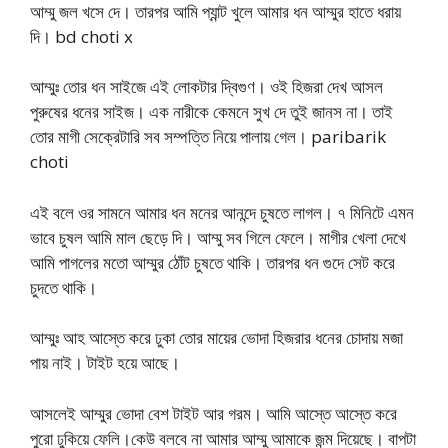
আম্মু জল খসে দে। তারপর আমি প্যান্ট খুলে আমার ধন আম্মুর হাতে ধরায়
দি। bd choti x
আম্মুঃ তোর ধন সাইজে এই লোকটার দ্বিগুণ। ওই হিজরা দেখ আসল
পুরুষের ধনের সাইজ। এক নারীকে কেমনে সুখ দে তুই জানস না। তাই
তোর মাগী সেক্রেটারি সব সম্পত্তি নিয়ে পালায় গেল। paribarik
choti
এই বলে ওর সামনে আমার ধন মনের আনন্দে চুষতে লাগল। ৭ মিনিটে এমন
ভাবে চুষল আমি মাল ছেড়ে দি। আম্মু সব গিলে ফেলে। মাগীর খেলা দেখে
আমি পাগলের মতো আম্মুর ঠোঁট চুষতে থাকি। তারপর ধন গুদে সেট করে
চুদতে থাকি।
আম্মুঃ আহ আস্তে করে ঢুকা তোর মায়ের ভোদা হিজরার ধনের চোদায় মজা
পায় নাই। টাইট হয়ে আছে।
আসলেই আম্মুর ভোদা বেশ টাইট আর গরম। আমি আস্তে আস্তে করে
পুরো ঢুকিয়ে ফেলি।কেউ বলবে না আমার আম্মু আমাকে জন্ম দিয়েছে। বাপটা