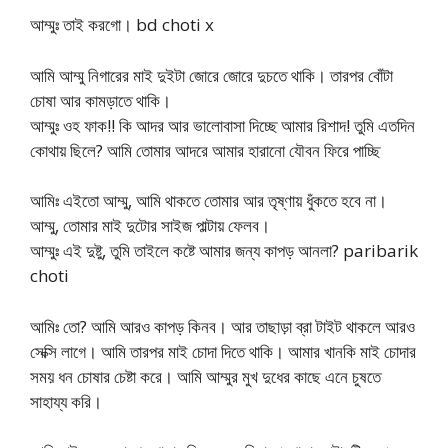
আম্মুঃ তাই করগো। bd choti x
আমি আম্মু নিগারের মাই দুইটা জোরে জোরে দুচতে থাকি। তারপর বোঁটা
চোষা আর কামড়াতে থাকি।
আম্মুঃ ওহ ফাক!! কি আদর আর ভালোবাসা দিচ্ছে আমার রিশাদ! তুমি এতদিন
কোথায় ছিলে? আমি তোমার আদরে আমার হারানো যৌবন ফিরে পাচ্ছি
আমিঃ এইতো আম্মু, আমি থাকতে তোমার আর তৃষ্ণায় ধুঁকতে হবে না।
আম্মু, তোমার মাই দুটোর সাইজ পাল্টায় ফেলব।
আম্মুঃ এই দুষ্টু, তুমি তাইলে কষ্টে আমার জন্য কাপড় আনলা? paribarik
choti
আমিঃ তো? আমি আরও কাপড় কিনব। আর তাছাড়া ব্রা টাইট থাকলে আরও
সেক্সি লাগে। আমি তারপর মাই চোদা দিতে থাকি। আমার খানকি মাই চোদার
সময় ধন চোষার চেষ্টা করে। আমি আম্মুর মুখ দুধের কাছে এনে চুষতে
সাহায্য করি।