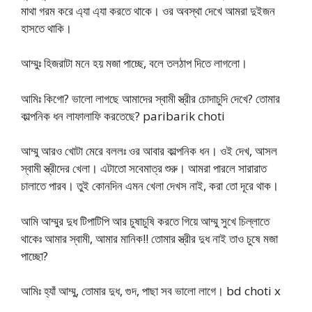
মাথা গরম করে এ্যা এ্যা করতে থাকে। ওর অবস্থা দেখে আমরা দুইজন
হাসতে থাকি।
আম্মুঃ হিজরাটা মনে হয় মজা পাচ্ছে, বলে তলঠাপ দিতে লাগলো।
আমিঃ কিগো? ভালো লাগছে আমাদের স্বামী স্ত্রীর চোদাচুদি দেখে? তোমার
কাল্পনিক ধন লাফালাফি করতেছে? paribarik choti
আম্মু আরও খোটা মেরে বললঃ ওর আবার কাল্পনিক ধন। ওই দেখ, আসল
স্বামী স্ত্রীদের খেলা। এটাতো সবেমাত্র শুরু। আমরা পারলে সারারাত
চালাতে পারব। তুই কোনদিন এমন খেলা দেখস নাই, করা তো দূরে থাক।
আমি আম্মুর দুধ টিপাটিপি আর চুষাচুষি করতে গিয়ে আম্মু সুখে চিল্লাতে
থাকেঃ আমার স্বামী, আমার মানিক!! তোমার স্ত্রীর দুধ নাই তাও চুষে মজা
পাচ্ছো?
আমিঃ হ্যাঁ আম্মু, তোমার দুধ, গুদ, পাছা সব ভালো লাগে। bd choti x