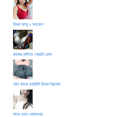
বিধবা আম্মু ও আংকেল
কাজের মাসিকে পোয়াতি চোদা
যৌন কাতর ফ্যামিলি রিয়েল থ্রিসাম
মাকে চোদে দোকানদার