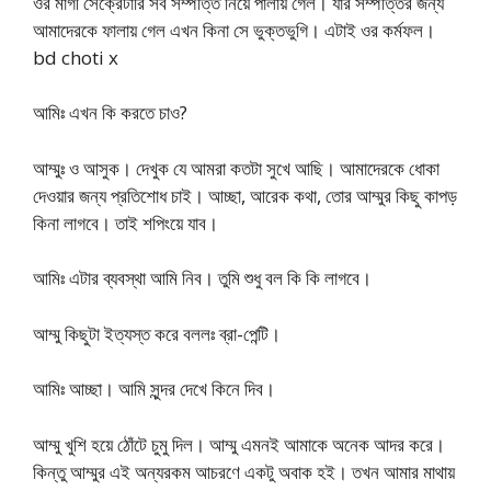
ওর মাগী সেক্রেটারি সব সম্পত্তি নিয়ে পালায় গেল। যার সম্পত্তির জন্য
আমাদেরকে ফালায় গেল এখন কিনা সে ভুক্তভুগি। এটাই ওর কর্মফল।
bd choti x
আমিঃ এখন কি করতে চাও?
আম্মুঃ ও আসুক। দেখুক যে আমরা কতটা সুখে আছি। আমাদেরকে ধোকা
দেওয়ার জন্য প্রতিশোধ চাই। আচ্ছা, আরেক কথা, তোর আম্মুর কিছু কাপড়
কিনা লাগবে। তাই শপিংয়ে যাব।
আমিঃ এটার ব্যবস্থা আমি নিব। তুমি শুধু বল কি কি লাগবে।
আম্মু কিছুটা ইত্যস্ত করে বললঃ ব্রা-পেন্টি।
আমিঃ আচ্ছা। আমি সুন্দর দেখে কিনে দিব।
আম্মু খুশি হয়ে ঠোঁটে চুমু দিল। আম্মু এমনই আমাকে অনেক আদর করে।
কিন্তু আম্মুর এই অন্যরকম আচরণে একটু অবাক হই। তখন আমার মাথায়