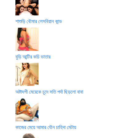
শাশুড়ি বৌমার লেসবিয়ান কান্ড
বুড়ি আন্টির কচি ভাতার
অষ্টাদশী মেয়েকে চুদে সতি পর্দা ছিড়লো বাবা
কাজের মেয়ে আমার যৌন চাহিদা মেটায়