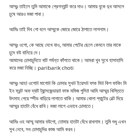
আম্মুঃ তাইলে তুমি আমাকে প্রেগন্যান্ট করে দাও। আমার বুকে দুধ আসলে
চুষে আরও মজা পাবা।
আমিঃ তাই দিব গো বলে আম্মুকে জোরে জোরে ঠাপাতে লাগলাম।
আম্মুঃ ওগো, কে আছে দেখে যাও, আমার পেটের ছেলে কেমনে তার মাকে
চুদে বউ বানিয়ে দে।
আমাদের চোদাচুদিতে খাট পর্যন্ত কাঁপতে থাকে। আমরা খুব সুখে হাসাহাসি
করে মজা নিচ্ছি। paribarik choti
আম্মুঃ আহ! ওগো!! মাগো!! কি চোদার সুখ!! ইয়েস!! ফাক মি!! কিপ ফাকিং মি
ইন ফ্রন্ট অফ দ্যাট ট্রান্সজেন্ডার!! ফাক মমিজ পুসি!! আমি আম্মুর খিস্তিতে
উৎসাহ পেয়ে স্পীড বাড়িয়ে লাগাতে থাকি। আমার খোলা প্যান্টের বেল্ট দিয়ে
আম্মুর হাতটা বেঁধে রাখি। মজা লাগে এভাবে চোদাতে।
আমিঃ ওহ আম্মু আমার বউগো, তোমার হাতটা বেঁধে রাখলাম। তুমি শুধু এখন
সুখ নেবে, সব চোদাচুদির কাজ আমি করব।