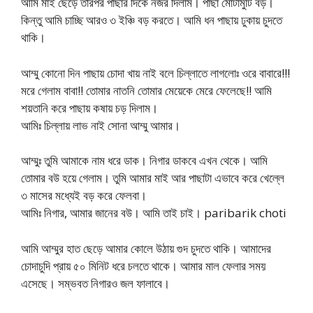
আমি মাই ছেড়ে তারপর পাছার দিকে নজর দিলাম। পাছা মোটামুটি বড়।
কিন্তু আমি চাচ্ছি আরও ৩ ইঞ্চি বড় করতে। আমি ধন পাছায় ঢুকায় চুদতে
থাকি।
আম্মু কোনো দিন পাছায় চোদা খায় নাই বলে চিল্লাতে লাগলোঃ ওরে বাবারে!!!
মরে গেলাম বাবা!! তোমার নাতনি তোমার মেয়েকে মেরে ফেলেছে!! আমি
শয়তানি করে পাছায় কষায় চড় দিলাম।
আমিঃ চিল্লায় লাভ নাই সোনা আম্মু আমার।
আম্মুঃ তুমি আমাকে নাম ধরে ডাক। নিগার ডাকবে এখন থেকে। আমি
তোমার বউ হয়ে গেলাম। তুমি আমার মাই আর পাছাটা এভাবে করে খেল্লে
৩ মাসের মধ্যেই বড় করে ফেলবা।
আমিঃ নিগার, আমার জানের বউ। আমি তাই চাই। paribarik choti
আমি আম্মুর হাত ছেড়ে আমার কোলে উঠায় গুদ চুদতে থাকি। আমাদের
চোদাচুদি প্রায় ৫০ মিনিট ধরে চলতে থাকে। আমার মাল ফেলার সময়
এসেছে। সম্ভবত নিগারও জল ফালাবে।