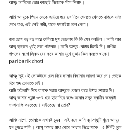
আম্মুঃ আমিতো তোর কাছেই নিজেকে সঁপে দিলাম।
আমি আম্মুকে পিছন থেকে জড়িয়ে ধরে দুধ নিয়ে খেলতে খেলতে বাপকে বলিঃ
দেখে যাও, এই সেই নারী, যাকে ফালাইয়া চলে গেলা।
বাবা চোখ বড় বড় করে তাকিয়ে মুখ ভেচকায় কি কি যেন বলছিল। আমি আর
আম্মু দুইজন খুবই মজা পাইলাম। আমি আম্মুর বোটায় চিমটি দি। মাগীটা
পাগলের মতো জ্বিভ বের করে আমার মুখে ঢুকায় কিস করতে থাকে।
paribarik choti
আম্মুঃ তুই ওই লোকটাকে ঢেল দিয়ে ফালায় বিছানায় জায়গা করে দে। তোকে
দিয়ে গুদ চোদাতে চাই।
আমি অট্টহাসি দিয়ে বাপকে সরায় আম্মুকে কোলে করে উঠায় শোয়ায় দি।
আম্মু আমার প্যান্ট ওপর ধনে হাত দিয়ে বলেঃ আমার নতুন স্বামীর অস্ত্রটা
লাফালাফি করতেছে। সইতেছে না তোর?
আমিঃ নাগো, তোমাকে এখনই চুদব। এই বলে আমি ব্রা-প্যান্টি খুলে আম্মুর
গুদ চুষতে থাকি। আম্মু আমার মাথা ধোরে আরাম নিতে থাকে। ৫ মিনিট চুষে