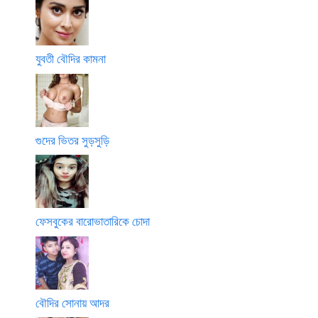
যুবতী বৌদির কামনা
গুদের ভিতর সুড়সুড়ি
ফেসবুকের বারোভাতারিকে চোদা
বৌদির সোনায় আদর