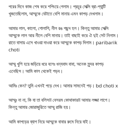
পরের দিনে কাজ শেষ করে শপিংয়ে গেলাম। প্রচুর সেক্সি ব্রা-প্যান্টি
খুজতেছিলাম, আম্মুকে যেটাতে বেশি মানায় এমন কাপড় দেখলাম।
আমার লাল, কালো, গোলাপি, নীল রঙ পছন্দ হল। কিন্তু আমার সেক্সি
আম্মুকে লাল আর নীলে বেশি মানায়। তাই বাছাই করে ঐ দুই সেট নিলাম।
রাতে বাসায় এসে খাওয়া দাওয়া করে আম্মুকে কাপড় দিলাম। paribarik
choti
আম্মু খুশি হয়ে জড়িয়ে ধরে বলেঃ ধন্যবাদ বাবা, অনেক সুন্দর কাপড়
এনেছিস। আমি কাল থেকেই পড়ব।
আমিঃ কেন? তুমি এখনই পড়ে দেখ। আমার সামনেই পড়। bd choti x
আম্মুঃ না না, কি যা তা বলিস!! বেসরম কোথাকার!! আমার লজ্জা লাগে।
কিন্তু আমার জোরাজুরিতে আম্মু রাজি হয়।
আমি কাপড়ের ব্যাগ নিয়ে আম্মুকে বাবার রুমে নিয়ে যাই।