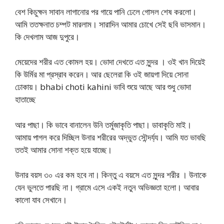
বেশ কিচুক্ষন সাবান লাগানোর পর গায়ে পানি ঢেলে গোসল শেষ করলো।
আমি ততক্ষনাত চম্পট মারলাম। সারাদিন আমার চোখে সেই ছবি ভাসমান।
কি দেখলাম আজ দুপুরে।
মেয়েদের শরীর এত কোমল হয়। ভোদা দেখতে এত সুন্দর । ওই খান দিয়েই
কি উর্মির মা প্রস্রাব করেন। আর ছেলেরা কি ওই জায়গা দিয়ে সোনা
ঢোকায়। bhabi choti kahini ভাবি শুয়ে আছে আর শুধু ভোদা
হাতাচ্ছে
আর পাছা। কি ভাবে বানালেন উনি তর্মুজাকৃতি পাছা। ডাবাকৃতি মাই।
আমায় পাগল করে দিচ্ছিল উনার শরীরের অদ্ভুত সৌন্দর্য্য। আমি যত ভাবছি
ততই আমার সোনা শক্ত হয়ে যাচ্ছে।
উনার বয়স ৩০ এর কম হবে না। কিন্তু এ বয়সে এত সুন্দর শরীর । উনাকে
যেন ভুলতে পারছি না। গ্রামে এসে একই নতুন অভিজ্ঞতা হলো। আবার
কালো যাব সেখানে।