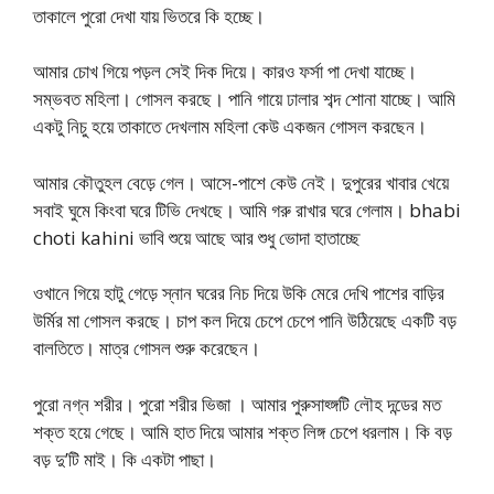
তাকালে পুরো দেখা যায় ভিতরে কি হচ্ছে।
আমার চোখ গিয়ে পড়ল সেই দিক দিয়ে। কারও ফর্সা পা দেখা যাচ্ছে।
সম্ভবত মহিলা। গোসল করছে। পানি গায়ে ঢালার শব্দ শোনা যাচ্ছে। আমি
একটু নিচু হয়ে তাকাতে দেখলাম মহিলা কেউ একজন গোসল করছেন।
আমার কৌতুহল বেড়ে গেল। আসে-পাশে কেউ নেই। দুপুরের খাবার খেয়ে
সবাই ঘুমে কিংবা ঘরে টিভি দেখছে। আমি গরু রাখার ঘরে গেলাম। bhabi
choti kahini ভাবি শুয়ে আছে আর শুধু ভোদা হাতাচ্ছে
ওখানে গিয়ে হাটু গেড়ে স্নান ঘরের নিচ দিয়ে উকি মেরে দেখি পাশের বাড়ির
উর্মির মা গোসল করছে। চাপ কল দিয়ে চেপে চেপে পানি উঠিয়েছে একটি বড়
বালতিতে। মাত্র গোসল শুরু করেছেন।
পুরো নগ্ন শরীর। পুরো শরীর ভিজা । আমার পুরুসাহ্ঙ্গটি লৌহ দন্ডের মত
শক্ত হয়ে গেছে। আমি হাত দিয়ে আমার শক্ত লিঙ্গ চেপে ধরলাম। কি বড়
বড় দু’টি মাই। কি একটা পাছা।