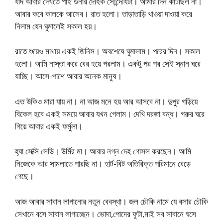
যদি আবার দেখতে পাই উনার দৈহিক সৌন্দৌর্যটা। আমার দিন কাটছিল না।
আবার কবে কালকে আসেব। রাত হলো। তাড়াতাড়ি খাওয়া দাওয়া করে
নিলাম যেন ঘুমালেই সকাল হয়।
রাতে শুয়েও মাথায় একই জিনিস। অবশেষে ঘুমালাম। পরের দিন। সকাল
হলো। আমি নাস্তা করে বের হয়ে পরলাম। একটু পর পর সেই স্নান ঘরে
যাচ্ছি। আসে-পাশে আবার অনেক মানুষ।
এত উকিও মারা যায় না। না আজ মনে হয় আর আসবে না। দুপুর গড়িয়ে
বিকেল হবে একই সময়ে আবার যখন গেলাম। দেখি দরজা বন্ধ। গরুর ঘরে
গিয়ে আবার একই ফর্মুলা।
হ্যা সেক্সি লেডি। উর্মির মা। আবার নগ্ন দেহ গোসল করছেন। আমি
নিজেকে আর সামলাতে পারছি না। হার্ট-বিট অতিরিক্ত পরিমানে বেড়ে
গেছে।
আজ আবার সাবান লাগানোর নতুন বেবস্থা। জল চৌকি নামে যে বসার চৌকি
সেখানে বসে সাবান লাগাচ্ছেন। ভোদা,পোদের ফুটা,মাই সব সাবানে ঘসে