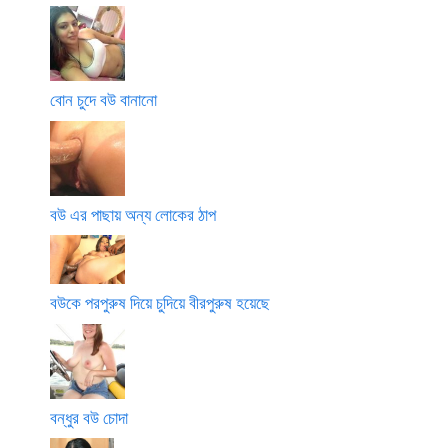
বোন চুদে বউ বানানো
বউ এর পাছায় অন্য লোকের ঠাপ
বউকে পরপুরুষ দিয়ে চুদিয়ে বীরপুরুষ হয়েছে
বন্ধুর বউ চোদা