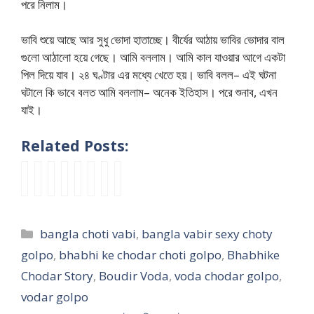
পরে নিলাম।
ভাবি শুয়ে আছে আর সুধু ভোদা হাতাচ্ছে। বীর্যের আঠায় ভাবির ভোদার বাল
গুলো আঠালো হয়ে গেছে। আমি বললাম। আমি কাল যাওয়ার আগে একটা
পিল দিয়ে যাব। ২৪ ঘণ্টার এর মধ্যে খেতে হয়। ভাবি বলল– এই ঘটনা
ঘটালে কি ভাবে বলত আমি বললাম– অনেক ইতিহাস। পরে শুনাব, এখন
যাই।
Related Posts:
স
অ
v
জ
র
উ
o
v
দ্য
প
o
য়া
সে
নি
n
a
চো
রি
d
ভা
র
তা
n
b
দা
চি
a
বী
ভা
র
o
i
Categories
bangla choti vabi
,
bangla vabir sexy choty
খা
ত
r
কা
বী
ভো
r
g
ও
ভা
g
প
র
দা
o
a
golpo
,
bhabhi ke chodar choti golpo
,
Bhabhike
য়া
বী
o
ড়
পা
টা
k
n
Chodar Story
,
Boudir Voda
,
voda chodar golpo
,
মা
র
l
তু
ও
য়
o
g
vodar golpo
য়ে
সা
p
লে
য়া
আ
m
c