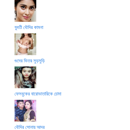
যুবতী বৌদির কামনা
গুদের ভিতর সুড়সুড়ি
ফেসবুকের বারোভাতারিকে চোদা
বৌদির সোনায় আদর