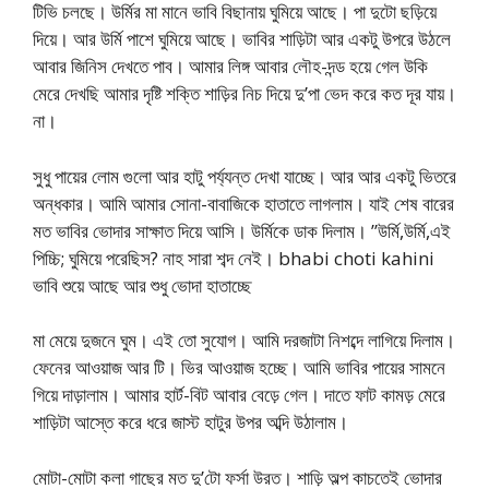
টিভি চলছে। উর্মির মা মানে ভাবি বিছানায় ঘুমিয়ে আছে। পা দুটো ছড়িয়ে
দিয়ে। আর উর্মি পাশে ঘুমিয়ে আছে। ভাবির শাড়িটা আর একটু উপরে উঠলে
আবার জিনিস দেখতে পাব। আমার লিঙ্গ আবার লৌহ-দন্ড হয়ে গেল উকি
মেরে দেখছি আমার দৃষ্টি শক্তি শাড়ির নিচ দিয়ে দু’পা ভেদ করে কত দূর যায়।
না।
সুধু পায়ের লোম গুলো আর হাটু পর্য্যন্ত দেখা যাচ্ছে। আর আর একটু ভিতরে
অন্ধকার। আমি আমার সোনা-বাবাজিকে হাতাতে লাগলাম। যাই শেষ বারের
মত ভাবির ভোদার সাক্ষাত দিয়ে আসি। উর্মিকে ডাক দিলাম। ”উর্মি,উর্মি,এই
পিচ্চি; ঘুমিয়ে পরেছিস? নাহ সারা শব্দ নেই। bhabi choti kahini
ভাবি শুয়ে আছে আর শুধু ভোদা হাতাচ্ছে
মা মেয়ে দুজনে ঘুম। এই তো সুযোগ। আমি দরজাটা নিশব্দে লাগিয়ে দিলাম।
ফেনের আওয়াজ আর টি। ভির আওয়াজ হচ্ছে। আমি ভাবির পায়ের সামনে
গিয়ে দাড়ালাম। আমার হার্ট-বিট আবার বেড়ে গেল। দাতে ফাট কামড় মেরে
শাড়িটা আস্তে করে ধরে জাস্ট হাটুর উপর অব্দি উঠালাম।
মোটা-মোটা কলা গাছের মত দু’টো ফর্সা উরত। শাড়ি অল্প কাচতেই ভোদার