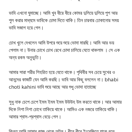
ভাবি এখনো ঘুমাচ্ছে। আমি খুব ধীরে ধীরে কোমর দুলিয়ে দুলিয়ে পুশ আর
পুল করার মাধ্যমে ভাবিকে চোদা দিতে থাকি। তিন চারবার ঢোকানোর সময়
ভাবি সজাগ হয়ে গেল।
চোখ খুলে দেখলেন আমি উপরে শুয়ে শুয়ে ভোদা মারছি। আমি আর ভয়
পেলাম না। উনার চোখে চোখ রেখে চোদা চালিয়ে যেতে থাকলাম । সে এক
অন্য রকম অনুভুতি।
আমার সারা শরীর শিহরিত হয়ে যেতে থাকে। পৃথিবীর সব চেয়ে সুখের ও
আনন্দের কাজটি যেন আমি করছি। ভাবি আর কিছু বললেন না। bhabi
choti kahini ভাবি শুয়ে আছে আর শুধু ভোদা হাতাচ্ছে
সুধু নাক চেপে চেপে ইমম ইমম ইমম উউউহ উম করতে থাকে। আর আমার
দিকে নিশা নিশা চোখে তাকিয়ে থাকে। আমিও এক নজরে তাকিয়ে থাকি।
আমার শ্বাস-প্রশ্বাস বেড়ে গেল।
কিন্তু আমি আমার কাজ থেকে অটল। ধীরে ধীরে ইংরেজিতে যাকে বলে