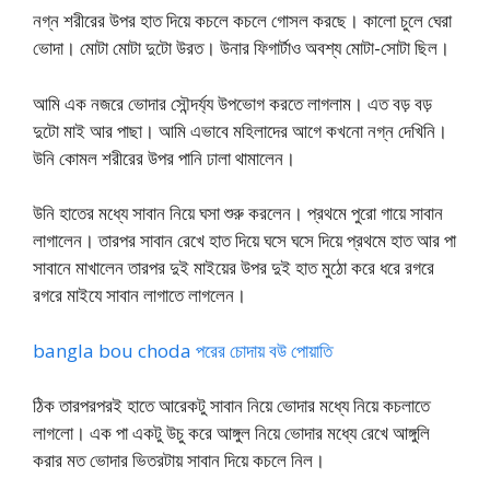
নগ্ন শরীরের উপর হাত দিয়ে কচলে কচলে গোসল করছে। কালো চুলে ঘেরা
ভোদা। মোটা মোটা দুটো উরত। উনার ফিগার্টাও অবশ্য মোটা-সোটা ছিল।
আমি এক নজরে ভোদার সৌন্দর্য্য উপভোগ করতে লাগলাম। এত বড় বড়
দুটো মাই আর পাছা। আমি এভাবে মহিলাদের আগে কখনো নগ্ন দেখিনি।
উনি কোমল শরীরের উপর পানি ঢালা থামালেন।
উনি হাতের মধ্যে সাবান নিয়ে ঘসা শুরু করলেন। প্রথমে পুরো গায়ে সাবান
লাগালেন। তারপর সাবান রেখে হাত দিয়ে ঘসে ঘসে দিয়ে প্রথমে হাত আর পা
সাবানে মাখালেন তারপর দুই মাইয়ের উপর দুই হাত মুঠো করে ধরে রগরে
রগরে মাইযে সাবান লাগাতে লাগলেন।
bangla bou choda পরের চোদায় বউ পোয়াতি
ঠিক তারপরপরই হাতে আরেকটু সাবান নিয়ে ভোদার মধ্যে নিয়ে কচলাতে
লাগলো। এক পা একটু উচু করে আঙ্গুল নিয়ে ভোদার মধ্যে রেখে আঙ্গুলি
করার মত ভোদার ভিতরটায় সাবান দিয়ে কচলে নিল।