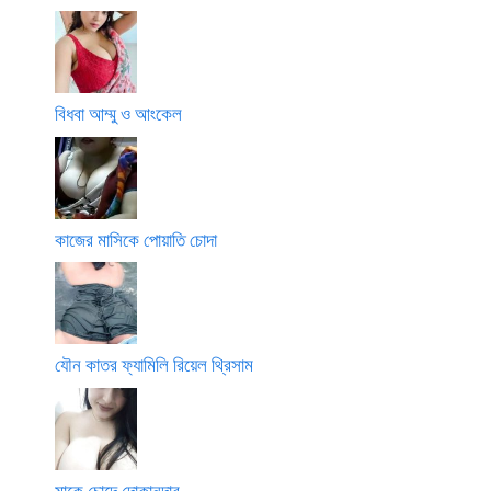
বিধবা আম্মু ও আংকেল
কাজের মাসিকে পোয়াতি চোদা
যৌন কাতর ফ্যামিলি রিয়েল থ্রিসাম
মাকে চোদে দোকানদার