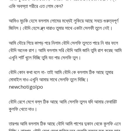
একি অবস্তা শরীরে এত লোম কেন?
আমিও মুচকি হেসে বললাম লোমের মধ্যেই লুকিয়ে আছে সবচে গুরুত্বপূর্ণ
জিনিস। বৌদি হেসে ব্ল্ল দারাও তুমার সাথে একটা সেলফী তুলে নেই।
আমি দৌরে গিয়ে কাপড় পরে নিলাম বৌদি সেলফি তুলতে পারে নি যার ফলে
বৌদি অনেক রাগ। আমি বললাম সরি বৌদি আমি জানি তুমি রাগ করেছ আমি
এখুনি শার্ট খুলে দিচ্ছি তুমি যত পার সেলফি তুল।
বৌদি কোন কথা বলে না- তাই আমি বৌদি কে বললাম ঠিক আছে তুমার
মোবাইল দাও এখুনি আমার সাথে সেলফি তুলে দিচ্ছি।
newchotigolpo
বৌদি রেগে মেগে বল্ল ঠিক আছে আমি সেলফি তুলব যদি আমার ফেবারিট
কুলফি খেতে দাও।
তারপর আমি বললাম ঠিক আছে বৌদি আমি পাশের দুকান থেকে কুলফি এনে
দিচ্ছি। তারপর, বৌদি রেগে মেগে জরিয়ে দরে সেলফি তুলতে সুরু করল আর