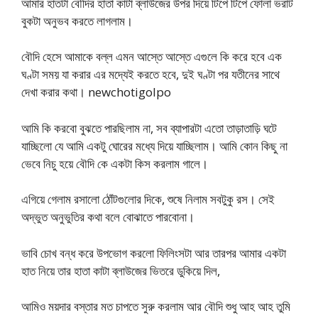
আমার হাতটা বৌদির হাতা কাটা ব্লাউজের উপর দিয়ে টিপে টিপে ফোলা ভরাট
বুকটা অনুভব করতে লাগলাম।
বৌদি হেসে আমাকে বল্ল এমন আস্তে আস্তে এগুলে কি করে হবে এক
ঘণ্টা সময় যা করার এর মদ্যেই করতে হবে, দুই ঘণ্টা পর যতীনের সাথে
দেখা করার কথা। newchotigolpo
আমি কি করবো বুঝতে পারছিলাম না, সব ব্যাপারটা এতো তাড়াতাড়ি ঘটে
যাচ্ছিলো যে আমি একটু ঘোরের মধ্যে দিয়ে যাচ্ছিলাম। আমি কোন কিছু না
ভেবে নিচু হয়ে বৌদি কে একটা কিস করলাম গালে।
এগিয়ে গেলাম রসালো ঠোঁটগুলোর দিকে, শুষে নিলাম সবটুকু রস। সেই
অদ্ভুত অনুভুতির কথা বলে বোঝাতে পারবোনা।
ভাবি চোখ বন্ধ করে উপভোগ করলো ফিলিংসটা আর তারপর আমার একটা
হাত নিয়ে তার হাতা কাটা ব্লাউজের ভিতরে ডুকিয়ে দিল,
আমিও ময়দার বস্তার মত চাপতে সুরু করলাম আর বৌদি শুধু আহ আহ তুমি