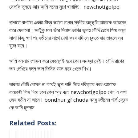
সেলফি তুলছে আর আমি মনের সুখে থাপাচ্ছি। newchotigolpo
থাপাতে থাপাতে একটা তীব্র ভালো লাগার স্বর্গীয় অনুভুতি আমাকে আচ্ছন্ন
করে ফেললো। সবটুকু মাল ভঁরে দিলাম ভাবির ভুদায় বৌদি রেগে গিয়ে বল্ল
সালা কিছু ক্ষণ পর যতীনের সাথে দেখা করব যদি সে চুদতে যায় তাহলে সব
বুজে যাবে।
আমি বললাম গোসল করে ফেল্লেই হবে কোন সমস্যা নেই। বৌদি রাগের
ভাব দেখিয়ে বল্ল ভাল জিনিস ভাল করে খেতে শিখ।
তারপর বৌদি গোসল না করেই ভুদা পানি দিয়ে পরিষ্কার করে আমাকে
কয়েকটা কিস দিয়ে চলে গেল আর বলে newchotigolpo গেল এ কথা
জেন যতীন না জানে। bondhur gf chuda বন্ধু যতীনের গার্ল ফ্রেন্ড
কে আমি চুদলাম
Related Posts:
b
p
P
g
g
d
b
g