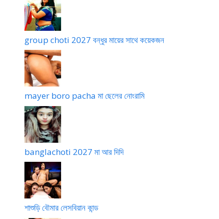
group choti 2027 বন্ধুর মায়ের সাথে কয়েকজন
mayer boro pacha মা ছেলের নোংরামি
banglachoti 2027 মা আর দিদি
শাশুড়ি বৌমার লেসবিয়ান কান্ড