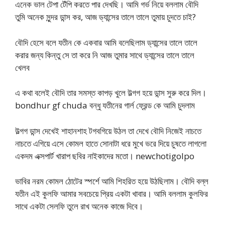
এনেক ভাল টেপা টেঁপি করতে পার দেখছি। আমি গর্ভ নিয়ে বললাম বৌদি
তুমি অনেক সুন্দর ডান্স কর, আজ ড্যান্সের তালে তালে তুমায় চুদতে চাই?
বৌদি হেসে বলে যতীন কে একবার আমি বলেছিলাম ড্যান্সের তালে তালে
করার জন্য কিন্তু সে তা করে নি আজ তুমার সাথে ড্যান্সের তালে তালে
খেলব
এ কথা বলেই বৌদি তার সমস্ত কাপড় খুলে উল্গগ হয়ে ডান্স সুরু করে দিল।
bondhur gf chuda বন্ধু যতীনের গার্ল ফ্রেন্ড কে আমি চুদলাম
উল্গগ ডান্স দেখেই শাহানশাহ টগবগিয়ে উঠল তা দেখে বৌদি নিজেই নাচতে
নাচতে এগিয়ে এসে কোমল হাতে সোনাটা ধরে মুখে ভরে দিয়ে চুষতে লাগলো
একদম এক্সপার্ট খারাপ ছবির নাইকাদের মতো। newchotigolpo
ভাবির নরম কোমল ঠোটের স্পর্শে আমি শিহরিত হয়ে উঠছিলাম। বৌদি বল্ল
যতীন এই কুলফি আমার সবচেয়ে প্রিয় একটা খাবার। আমি বললাম কুলফির
সাথে একটা সেলফি তুলে রাখ অনেক কাজে দিবে।