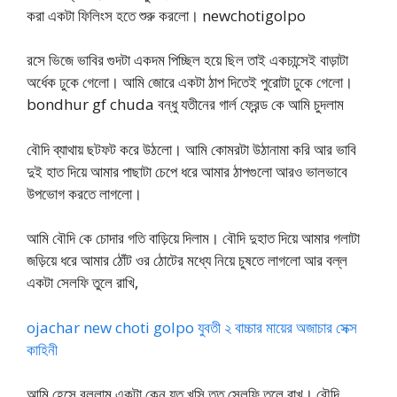
করা একটা ফিলিংস হতে শুরু করলো। newchotigolpo
রসে ভিজে ভাবির গুদটা একদম পিচ্ছিল হয়ে ছিল তাই একচান্সেই বাড়াটা
অর্ধেক ঢুকে গেলো। আমি জোরে একটা ঠাপ দিতেই পুরোটা ঢুকে গেলো।
bondhur gf chuda বন্ধু যতীনের গার্ল ফ্রেন্ড কে আমি চুদলাম
বৌদি ব্যাথায় ছটফট করে উঠলো। আমি কোমরটা উঠানামা করি আর ভাবি
দুই হাত দিয়ে আমার পাছাটা চেপে ধরে আমার ঠাপগুলো আরও ভালভাবে
উপভোগ করতে লাগলো।
আমি বৌদি কে চোদার গতি বাড়িয়ে দিলাম। বৌদি দুহাত দিয়ে আমার গলাটা
জড়িয়ে ধরে আমার ঠোঁট ওর ঠোটের মধ্যে নিয়ে চুষতে লাগলো আর বল্ল
একটা সেলফি তুলে রাখি,
ojachar new choti golpo যুবতী ২ বাচ্চার মায়ের অজাচার সেক্স
কাহিনী
আমি হেসে বললাম একটা কেন যত খুসি তত সেলফি তুলে রাখ। বৌদি