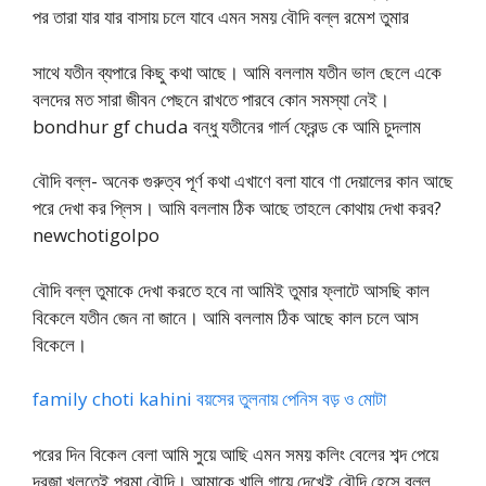
পর তারা যার যার বাসায় চলে যাবে এমন সময় বৌদি বল্ল রমেশ তুমার
সাথে যতীন ব্যপারে কিছু কথা আছে। আমি বললাম যতীন ভাল ছেলে একে
বলদের মত সারা জীবন পেছনে রাখতে পারবে কোন সমস্যা নেই।
bondhur gf chuda বন্ধু যতীনের গার্ল ফ্রেন্ড কে আমি চুদলাম
বৌদি বল্ল- অনেক গুরুত্ব পূর্ণ কথা এখাণে বলা যাবে ণা দেয়ালের কান আছে
পরে দেখা কর প্লিস। আমি বললাম ঠিক আছে তাহলে কোথায় দেখা করব?
newchotigolpo
বৌদি বল্ল তুমাকে দেখা করতে হবে না আমিই তুমার ফ্লাটে আসছি কাল
বিকেলে যতীন জেন না জানে। আমি বললাম ঠিক আছে কাল চলে আস
বিকেলে।
family choti kahini বয়সের তুলনায় পেনিস বড় ও মোটা
পরের দিন বিকেল বেলা আমি সুয়ে আছি এমন সময় কলিং বেলের শব্দ পেয়ে
দরজা খুলতেই পরমা বৌদি। আমাকে খালি গায়ে দেখেই বৌদি হেসে বল্ল