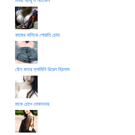
বিধবা আম্মু ও আংকেল
কাজের মাসিকে পোয়াতি চোদা
যৌন কাতর ফ্যামিলি রিয়েল থ্রিসাম
মাকে চোদে দোকানদার