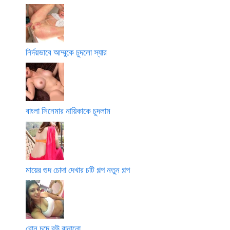
নির্দয়ভাবে আম্মুকে চুদলো স্যার
বাংলা সিনেমার নায়িকাকে চুদলাম
মায়ের গুদ চোদা দেখার চটি গল্প নতুন গল্প
বোন চুদে বউ বানানো