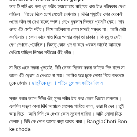
আর টি শার্ট এর গলা খুব গভীর হয়াতে তার মাইয়ের খাজ টাও পরিষ্কার দেখা
যাচ্ছিল। নিচের দিকে চোখ যেতেই দেখলাম। দিদির প্যান্টের ওপর থেকেই
গুদের ভাঁজ তা দেখা যাচ্ছে স্পষ্ট। দেখে বুঝলাম ভিতরে প্যানটি নেই। তার
ওপর ওঁই মোটা শরীর। খিদে আটকানো কোন মতেই সম্ভব না। আমি চেষ্টা
করছিলাম। কোন ভাবে হাত দিয়ে আমার বাড়া তা ঢাকার। কিন্তু ও সেটা
বেশ দেখতে পেয়েছিল। কিন্তু কোন শব্দ না করে ওরকম ভাবেই আমাকে
দেখিয়ে যাচ্ছিল নিজের শরীরের ওঁই ভাঁজ।
মা নিচে এসে দরজা খুলতেই, দিদি সোজা নিজের দরজা আটকে দিল যাতে মা
তাকে ওঁই ড্রেস এ দেখতে না পায়। আমিও ঘরে ঢুকে সোজা গিয়ে বাথরুমে
ঢুকে গেলাম।
ছাত্রীকে চুদা । পটিয়ে চুদে গুদ ফাটিয়ে দিলাম
স্নান করার আগে দিদির ওঁই সুন্দর শরীর টার কথা ভেবে খিচতে লাগলাম।
একদিন সন্ধ্যা বেলা দিদি আমাকে মেসেজ পাঠিয়ে বলল, ভারা টা দেব। তুই
আয় নিচে। আমি দিদি কে দেখার কোন সুযোগ ছারিনা। আমি সোজা নিচে
গেলাম। দিদি কে দেখে আমার বাড়া আবার খারা। BanglaChoti Bon
ke choda