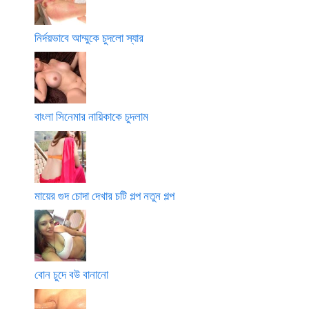
নির্দয়ভাবে আম্মুকে চুদলো স্যার
বাংলা সিনেমার নায়িকাকে চুদলাম
মায়ের গুদ চোদা দেখার চটি গল্প নতুন গল্প
বোন চুদে বউ বানানো