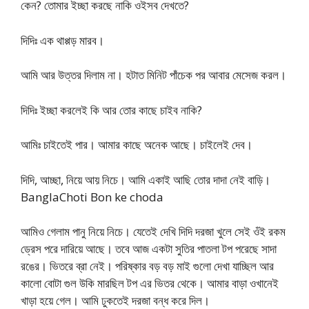
কেন? তোমার ইচ্ছা করছে নাকি ওইসব দেখতে?
দিদিঃ এক থাপ্পড় মারব।
আমি আর উত্তর দিলাম না। হটাত মিনিট পাঁচেক পর আবার মেসেজ করল।
দিদিঃ ইচ্ছা করলেই কি আর তোর কাছে চাইব নাকি?
আমিঃ চাইতেই পার। আমার কাছে অনেক আছে। চাইলেই দেব।
দিদি, আচ্ছা, নিয়ে আয় নিচে। আমি একাই আছি তোর দাদা নেই বাড়ি।
BanglaChoti Bon ke choda
আমিও গেলাম পানু নিয়ে নিচে। যেতেই দেখি দিদি দরজা খুলে সেই ওঁই রকম
ড্রেস পরে দারিয়ে আছে। তবে আজ একটা সুতির পাতলা টপ পরেছে সাদা
রঙের। ভিতরে ব্রা নেই। পরিষ্কার বড় বড় মাই গুলো দেখা যাচ্ছিল আর
কালো বোটা গুল উকি মারছিল টপ এর ভিতর থেকে। আমার বাড়া ওখানেই
খাড়া হয়ে গেল। আমি ঢুকতেই দরজা বন্ধ করে দিল।