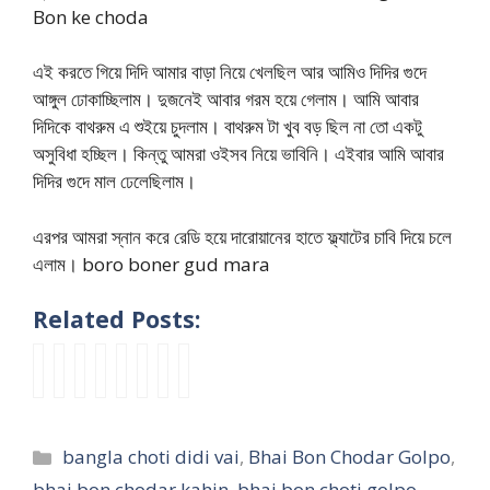
Bon ke choda
এই করতে গিয়ে দিদি আমার বাড়া নিয়ে খেলছিল আর আমিও দিদির গুদে
আঙ্গুল ঢোকাচ্ছিলাম। দুজনেই আবার গরম হয়ে গেলাম। আমি আবার
দিদিকে বাথরুম এ শুইয়ে চুদলাম। বাথরুম টা খুব বড় ছিল না তো একটু
অসুবিধা হচ্ছিল। কিন্তু আমরা ওইসব নিয়ে ভাবিনি। এইবার আমি আবার
দিদির গুদে মাল ঢেলেছিলাম।
এরপর আমরা স্নান করে রেডি হয়ে দারোয়ানের হাতে ফ্ল্যাটের চাবি দিয়ে চলে
এলাম। boro boner gud mara
Related Posts:
চা
উ
মা
P
P
c
v
আ
চা
ল
আ
a
a
h
a
মি
তো
ঙ্গ
পু
r
r
o
i
এ
বো
বো
চো
t
t
t
b
ক
Categories
bangla choti didi vai
,
Bhai Bon Chodar Golpo
,
নে
ন
দা
1
2
o
o
বি
র
কে
–
আ
আ
v
n
শা
bhai bon chodar kahin
,
bhai bon choti golpo
,