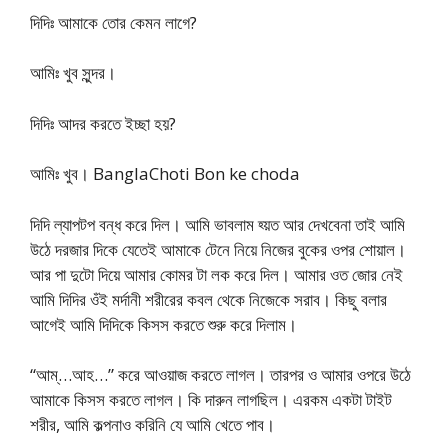
দিদিঃ আমাকে তোর কেমন লাগে?
আমিঃ খুব সুন্দর।
দিদিঃ আদর করতে ইচ্ছা হয়?
আমিঃ খুব। BanglaChoti Bon ke choda
দিদি ল্যাপটপ বন্ধ করে দিল। আমি ভাবলাম হ্য়ত আর দেখবেনা তাই আমি
উঠে দরজার দিকে যেতেই আমাকে টেনে নিয়ে নিজের বুকের ওপর শোয়াল।
আর পা দুটো দিয়ে আমার কোমর টা লক করে দিল। আমার ওত জোর নেই
আমি দিদির ওঁই মর্দানী শরীরের কবল থেকে নিজেকে সরাব। কিছু বলার
আগেই আমি দিদিকে কিসস করতে শুরু করে দিলাম।
“আম্‌…আহ…” করে আওয়াজ করতে লাগল। তারপর ও আমার ওপরে উঠে
আমাকে কিসস করতে লাগল। কি দারুন লাগছিল। এরকম একটা টাইট
শরীর, আমি কল্পনাও করিনি যে আমি খেতে পাব।