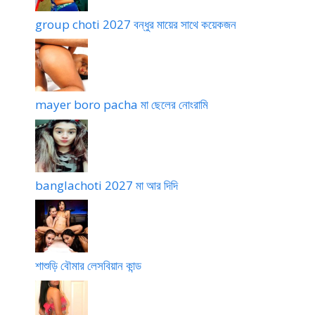
group choti 2027 বন্ধুর মায়ের সাথে কয়েকজন
mayer boro pacha মা ছেলের নোংরামি
banglachoti 2027 মা আর দিদি
শাশুড়ি বৌমার লেসবিয়ান কান্ড