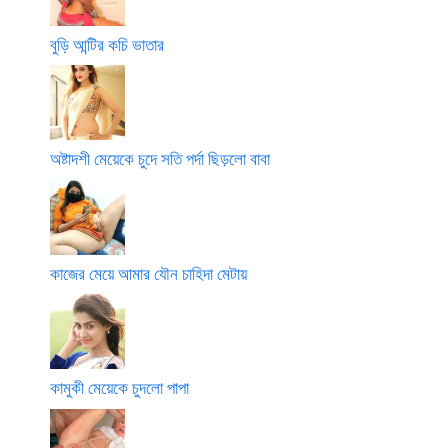
বুড়ি আন্টির কচি ভাতার
অষ্টাদশী মেয়েকে চুদে সতি পর্দা ছিড়লো বাবা
কাজের মেয়ে আমার যৌন চাহিদা মেটায়
কামুকী মেয়েকে চুদলো পাপা