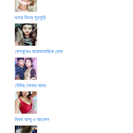
গুদের ভিতর সুড়সুড়ি
ফেসবুকের বারোভাতারিকে চোদা
বৌদির সোনায় আদর
বিধবা আম্মু ও আংকেল