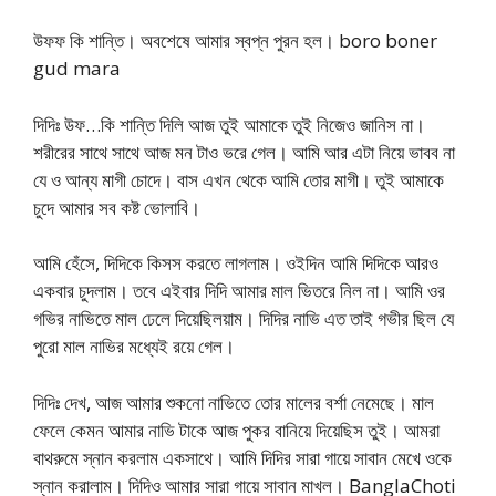
উফফ কি শান্তি। অবশেষে আমার স্বপ্ন পুরন হল। boro boner
gud mara
দিদিঃ উফ…কি শান্তি দিলি আজ তুই আমাকে তুই নিজেও জানিস না।
শরীরের সাথে সাথে আজ মন টাও ভরে গেল। আমি আর এটা নিয়ে ভাবব না
যে ও আন্য মাগী চোদে। বাস এখন থেকে আমি তোর মাগী। তুই আমাকে
চুদে আমার সব কষ্ট ভোলাবি।
আমি হেঁসে, দিদিকে কিসস করতে লাগলাম। ওইদিন আমি দিদিকে আরও
একবার চুদলাম। তবে এইবার দিদি আমার মাল ভিতরে নিল না। আমি ওর
গভির নাভিতে মাল ঢেলে দিয়েছিলয়াম। দিদির নাভি এত তাই গভীর ছিল যে
পুরো মাল নাভির মধ্যেই র‍য়ে গেল।
দিদিঃ দেখ, আজ আমার শুকনো নাভিতে তোর মালের বর্শা নেমেছে। মাল
ফেলে কেমন আমার নাভি টাকে আজ পুকর বানিয়ে দিয়েছিস তুই। আমরা
বাথরুমে স্নান করলাম একসাথে। আমি দিদির সারা গায়ে সাবান মেখে ওকে
স্নান করালাম। দিদিও আমার সারা গায়ে সাবান মাখল। BanglaChoti