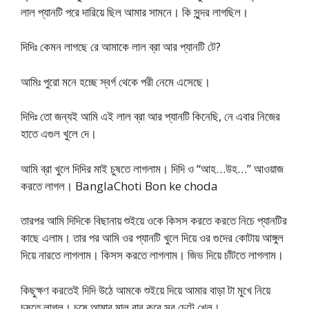
লাল প্যানটি পরে দারিয়ে ছিল আমার সামনে। কি সুন্দর লাগছিল।
দিদিঃ কেমন লাগছে রে আমাকে লাল ব্রা আর প্যানটি টে?
আমিঃ পুরো মনে হচ্ছে স্বর্গ থেকে পরী নেমে এসেছে।
দিদিঃ তো জন্যই আমি এই লাল ব্রা আর প্যানটি কিনেছি, নে এবার নিজের
হাতে এগুল খুলে দে।
আমি ব্রা খুলে দিদির মাই চুষতে লাগলাম। দিদি ও “আহ…উহ…” আওয়াজ
করতে লাগল। BanglaChoti Bon ke choda
তারপর আমি দিদিকে বিছানায় শুইয়ে ওকে কিসস করতে করতে নিচে প্যানটির
কাছে এলাম। তার পর আমি ওর প্যানটি খুলে দিয়ে ওর গুদের কোটায় আঙ্গুল
দিয়ে নারতে লাগলাম। কিসস করতে লাগলাম। জিভ দিয়ে চাঁটতে লাগলাম।
কিছুক্ষণ করতেই দিদি উঠে আমকে শুইয়ে দিয়ে আমার বাড়া টা মুখে নিয়ে
চুষতে লাগল। চুষে আমার মাল বার করে সব চেটে খেল।