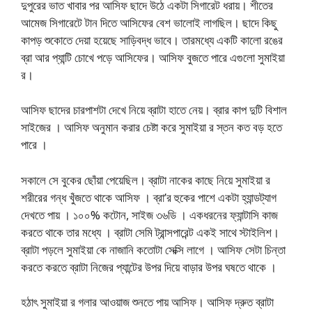
দুপুরের ভাত খাবার পর আসিফ ছাদে উঠে একটা সিগারেট ধরায়। শীতের
আমেজ সিগারেটে টান দিতে আসিফের বেশ ভালোই লাগছিল। ছাদে কিছু
কাপড় শুকোতে দেয়া হয়েছে সাড়িবদ্ধ ভাবে। তারমধ্যে একটি কালো রঙের
ব্রা আর প্যান্টি চোখে পড়ে আসিফের। আসিফ বুজতে পারে এগুলো সুমাইয়া
র।
আসিফ ছাদের চারপাশটা দেখে নিয়ে ব্রাটা হাতে নেয়। ব্রার কাপ দুটি বিশাল
সাইজের । আসিফ অনুমান করার চেষ্টা করে সুমাইয়া র স্তন কত বড় হতে
পারে ।
সকালে সে বুকের ছোঁয়া পেয়েছিল। ব্রাটা নাকের কাছে নিয়ে সুমাইয়া র
শরীরের গন্ধ খুঁজতে থাকে আসিফ । ব্রা’র হুকের পাশে একটা হ্যান্ডট্যাগ
দেখতে পায় । ১০০% কটোন, সাইজ ৩৬ডি । একধরনের ফ্যান্টাসি কাজ
করতে থাকে তার মধ্যে । ব্রাটা সেমি ট্রান্সপারেন্ট একই সাথে স্টাইলিশ।
ব্রাটা পড়লে সুমাইয়া কে নাজানি কতোটা সেক্সি লাগে । আসিফ সেটা চিন্তা
করতে করতে ব্রাটা নিজের প্যান্টের উপর দিয়ে বাড়ার উপর ঘষতে থাকে ।
হঠাৎ সুমাইয়া র গলার আওয়াজ শুনতে পায় আসিফ। আসিফ দ্রুত ব্রাটা