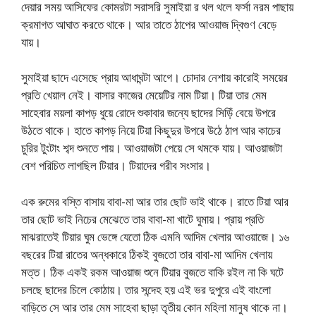
দেয়ার সময় আসিফের কোমরটা সরাসরি সুমাইয়া র থল থলে ফর্সা নরম পাছায়
ক্রমাগত আঘাত করতে থাকে। আর তাতে ঠাপের আওয়াজ দ্বিগুণ বেড়ে
যায়।
সুমাইয়া ছাদে এসেছে প্রায় আধাঘন্টা আগে। চোদার নেশায় কারোই সময়ের
প্রতি খেয়াল নেই। বাসার কাজের মেয়েটির নাম টিয়া। টিয়া তার মেম
সাহেবার ময়লা কাপড় ধুয়ে রোদে শুকাবার জন্যে ছাদের সিড়িঁ বেয়ে উপরে
উঠতে থাকে। হাতে কাপড় নিয়ে টিয়া কিছুদুর উপরে উঠে ঠাপ আর কাচের
চুরির টুংটাং শব্দ শুনতে পায়। আওয়াজটা পেয়ে সে থমকে যায়। আওয়াজটা
বেশ পরিচিত লাগছিল টিয়ার। টিয়াদের গরীব সংসার।
এক রুমের বস্তি বাসায় বাবা-মা আর তার ছোট ভাই থাকে। রাতে টিয়া আর
তার ছোট ভাই নিচের মেঝেতে তার বাবা-মা খাটে ঘুমায়। প্রায় প্রতি
মাঝরাতেই টিয়ার ঘুম ভেঙ্গে যেতো ঠিক এমনি আদিম খেলার আওয়াজে। ১৬
বছরের টিয়া রাতের অন্ধকারে ঠিকই বুজতো তার বাবা-মা আদিম খেলায়
মত্ত। ঠিক একই রকম আওয়াজ শুনে টিয়ার বুজতে বাকি রইল না কি ঘটে
চলছে ছাদের চিলে কোঠায়। তার সন্দেহ হয় এই ভর দুপুরে এই বাংলো
বাড়িতে সে আর তার মেম সাহেবা ছাড়া তৃতীয় কোন মহিলা মানুষ থাকে না।