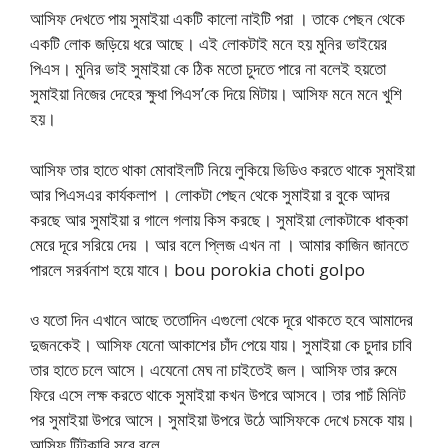
আসিফ দেখতে পায় সুমাইয়া একটি কালো নাইটি পরা । তাকে পেছন থেকে
একটি লোক জড়িয়ে ধরে আছে। এই লোকটাই মনে হয় মুনির ভাইয়ের
পিএস। মুনির ভাই সুমাইয়া কে ঠিক মতো চুদতে পারে না বলেই হয়তো
সুমাইয়া নিজের দেহের ক্ষুধা পিএস’কে দিয়ে মিটায়। আসিফ মনে মনে খুশি
হয়।
আসিফ তার হাতে থাকা মোবাইলটি নিয়ে লুকিয়ে ভিডিও করতে থাকে সুমাইয়া
আর পিএসএর কার্যকলাপ । লোকটা পেছন থেকে সুমাইয়া র বুকে আদর
করছে আর সুমাইয়া র গালে গলায় কিস করছে। সুমাইয়া লোকটাকে ধাক্কা
মেরে দূরে সরিয়ে দেয় । আর বলে প্লিজ এখন না । আমার কাজিন জানতে
পারলে সরর্বনাশ হয়ে যাবে। bou porokia choti golpo
ও যতো দিন এখানে আছে ততোদিন এগুলো থেকে দূরে থাকতে হবে আমাদের
দুজনকেই। আসিফ যেনো আকাশের চাঁদ পেয়ে যায়। সুমাইয়া কে চুদার চাবি
তার হাতে চলে আসে। এযেনো মেঘ না চাইতেই জল। আসিফ তার রুমে
ফিরে এসে লক্ষ করতে থাকে সুমাইয়া কখন উপরে আসবে। তার পাচঁ মিনিট
পর সুমাইয়া উপরে আসে। সুমাইয়া উপরে উঠে আসিফকে দেখে চমকে যায়।
আসিফ টিটকারি সুরে বলে