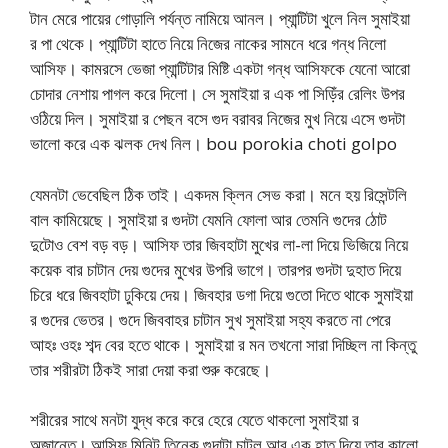
টান মেরে পায়ের গোড়ালি পর্যন্ত নামিয়ে আনল। প্যান্টিটা খুলে নিল সুমাইয়া
র পা থেকে। প্যান্টিটা হাতে নিয়ে নিজের নাকের সামনে ধরে গন্ধ নিলো
আসিফ। কামরসে ভেজা প্যান্টিটার মিষ্টি একটা গন্ধ আসিফকে যেনো আরো
চোদার নেশায় পাগল করে দিলো। সে সুমাইয়া র এক পা সিড়িঁর রেলিং উপর
ওঠিয়ে দিল। সুমাইয়া র পেছন বসে গুদ বরাবর নিজের মুখ নিয়ে এসে গুদটা
ভালো করে এক ঝলক দেখ নিল। bou porokia choti golpo
যেমনটা ভেবেছিল ঠিক তাই। একদম ক্লিন সেভ করা। মনে হয় রিসেন্টলি
বাল কামিয়েছে। সুমাইয়া র গুদটা যেমনি ফোলা আর তেমনি গুদের ঠোট
দুটোও বেশ বড় বড়। আসিফ তার জিবহাটা মুখের লা-লা দিয়ে ভিজিয়ে নিয়ে
কয়েক বার চাটান দেয় গুদের মুখের উপরি ভাগে। তারপর গুদটা দুহাত দিয়ে
চিরে ধরে জিবহাটা ঢুকিয়ে দেয়। জিবহার ডগা দিয়ে গুতো দিতে থাকে সুমাইয়া
র গুদের ভেতর। গুদে জিববাহর চাটান সুখ সুমাইয়া সহ্য করতে না পেরে
আহঃ ‍ওহঃ শব্দ বের হতে থাকে। সুমাইয়া র মন তখনো সারা দিচ্ছিল না কিন্তু
তার শরীরটা ঠিকই সারা দেয়া করা শুরু করেছে।
শরীরের সাথে মনটা যুদ্ধ করে করে হেরে যেতে থাকলো সুমাইয়া র
অজান্তে। আসিফ মিনিট তিনেক গুদাটা চাটল আর এক হাত দিয়ে তার কালো