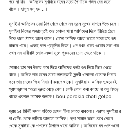
পরে না যায়। আসিফের মুখদিয়ে বাঘের মতো পৈশাচিক গর্জন বের হতে
থাকে। হালুম হম্ হম…।
সুমাইয়া আসিফের দেয়া ঠাপ খেতে খেতে সব ভুলে সুখের সাগরে উড়ে চলে।
সুমাইয়া নিজের অজান্তেই তার কোমর খানা আসিফের দিকে উচিয়ে ঠেলে
দিতে থাকে ঠাপের তালে তালে। যেনো আসিফ আরো ভালো মতো তার গুদ
মারতে পারে। একই বলে প্রকৃতির নিয়ম। গুদ যখন ধনের গুতোর মজা পায়
তখন সব নারীরাই লোক-লজ্জা ভুলে পুরুষদের চোদা খেতে থাকে ।
সোমাও তার সব উজার করে দিয়ে আসিফের ধনটা গুদ নিয়ে গিলে খেতে
থাকে। আসিফ তার মনের মতো লালস্যময়ী সুন্দরী খালাতো বোনকে শিকার
করে তার দেহের ক্ষিধা নিবারণ করতে থাকে। সুমাইয়া ও আসিফ দুজনেরই
শ্বাসপ্রসাস আরো দ্রুত বেড়ে গেল। কেউ কোন কথা বলছে না শুধু নিংড়ে
খাচ্ছে একজন আরেক জনকে। bou porokia choti golpo
প্রায় ১৫ ‍মিনিট সমান গতিতে চোদন লীলা চলতে থাকলো। এরপর সুমাইয়া র
পা রেলিং থেকে নামিয়ে আনলো আসিফ। দুপা সামান ভাবে রেখে পেছন
থেকে সুমাইয়া কে পাগলের ঠাপাতে থাকে আসিফ। আসিফের ধন গুদে গুতো