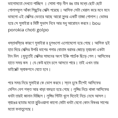
ভালোমতো দেখতে পাচ্ছিল । সোমা গাড় নীল রঙ তার মধ্যে ছোট ছোট
গোলাপফুল আঁকা প্রিন্টের মেক্সি পরেছে। আসিফ সেটা খেয়াল করে মনে মনে
ভাবলো এই মেক্সির ভেতরে আছে আরো সুন্দর একটি তাজা গোলাপ। ভোমর
হয়ে সে সুমাইয়া র মিষ্টি সুভাস নিবে আর মধু আরোহন করবে। bou
porokia choti golpo
ধস্তাধস্তির কারণে সুমাইয়া র চুলগুলো এলোমেলো হয়ে গেছে। আসিফ দুই
হাত দিয়ে মেক্সির উপরি ভাগের গলার বোতাম বরাবর জোড়ে হ্যাচকা একটা
টান দিল ।মুহূর্তেই মেক্সির সামনের অংশ ইঞ্চি পাচেঁক ছিড়ে গেল। আসিফের
হাতে সময় কম । যে কেউ ছাদে চলে আসতে পারে। তাই এখন তার
ডাইরেক্ট অ্যাকশনে যেতে হবে।
পরে সময় নিয়ে সুমাইয়া কে ভোগ করবে। স্তন চুষে টিপেই আসিফের
মেশিন বেশ শক্ত আর খাড়া যমদুত হয়ে গেছে। লুঙ্গির নিচে থাকা আসিফের
ধনটা তারই জানান দিচ্ছিল। লুঙ্গির গিটটা খুলে দিতেই নিচে নেমে আসল।
ব্যাঙের ছাতার মতো মুন্ডিওয়ালা কালো মোটা ধনটা যেনো কোন বিষধর সাপের
মতো ফনাতুলেছে।