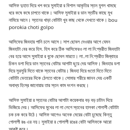
আসিফ দুহাত দিয়ে খপ করে সুমাইয়া র বিশাল আকৃতির স্তন যুগল খামছে
ধরে কষে কষে চাপতে থাকে। আসিফ সুমাইয়া র ডান স্তটির কাছে মুখ
নামিয়ে আনে। স্তনের খাড়া বোটাটা খুব কাছ থেকে দেখতে থাকে। bou
porokia choti golpo
আসিফের জিবহায় পানি চলে আসে। সাপ ছোবল দেওয়ার আগে যেমন
জিবহাটা বের করে হিস. হিস করে ঠিক আসিফেরও লা লা নি:শ্বরীত জিবহাটা
বের হয়ে আসে সুমাইয়া র বুকে ছোবল মারতে। লা..লা নি:শ্বরীত জিব্বাহর
চিকন ডগা দিয়ে ডান স্তনের বোটার আগাটা ছুয়ে দেয় আসিফ। জিবহার ডগা
দিয়ে সুরসুরি দিতে থাকে স্তনের বোটায়। জিবহা দিয়ে গুতো দিতে দিতে
বোটাটা ভেতরের দিকে ঠেলতে থাকে। সোমার শরীরে জানন দেয় একটি
অবাধ্য হিংস্র জানোয়ার তার স্তন কাম দংশন করছে।
আসিফ সুমাইয়া র স্তনের বোটার আগাটা কয়েকবার বড় বড় চাটান দিয়ে
ভিজিয়ে দেয়। আসিফের মুখের লা লা লেগে স্তনের হালকা গোলাপী বোটাটা
চক চক করে উঠে। আসিফ আগেও অনেক মেয়ের বোটা চুষেছে কিন্তু
গোলাপী রঙ এর নয়। সুমাইয়া র গোলাপী রঙের বোটা আসিফকে আরো
আকৃষ্ট করে।