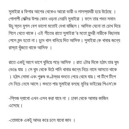
সুমাইয়া র ফিগার আগের থেকেও আরো ভারী ও লালস্যময়ী হয়ে উঠেছে ।
গোলাপী মেক্সির উপর কোন ‍ওড়না নেয়নি সুমাইয়া । ফলে তার পবত সমান
উচু স্তন যুগল বেশ ভালো মতোই দেখা যাচ্ছিল। আসিফ যেনো তা চোখ দিয়ে
গিলে খেতে থাকে। এই শীতের রাতে সুমাইয়া ’র মতো সুন্দরী নারীকে বিছানায়
পেলে মন্দ হতো না। চুদে খাল বানিয়ে দিত আসিফ। সুমাইয়া কে খাবার জন্যে
রাস্তা খুঁজতে থাকে আসিফ ।
রাতে একটু আগে ভাগে ঘুমিয়ে পড়ে আসিফ । রাত ২টার দিকে হঠাৎ তার ঘুম
ভেঙে যায় । সে ঘুম থেকে উঠে পানি খাবার জন্যে নিচে নামে আসতে থাকে
। হঠাৎ সোমা এবং পুরুষ কণ্ঠস্বর শুনতে পেয়ে থেমে যায়। পা টিপে টিপে
সে নিচে নেমে আসে। শুনতে পায় সুমাইয়া বলছে মুনির ভাইয়ের পিএস’কে
-প্লিজ দ্যাখো এখন এসব করা যাবে না । ঢাকা থেকে আমার কাজিন
এসেছে।
-তোমাকে একটু আদর করে চলে যাবো জান ।