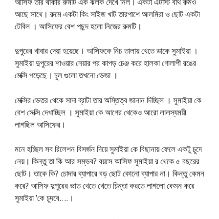
আসিফ তার থাকার রুমটি এক ঝলক দেখে নিল। একটা এটাস্ট বাথ রুমও
আছে সাথে। রুমে একটা কিং সাইজ খাট তারপাশে আলমিরা ও ছোট একটা
টেবিল । আসিফের বেশ পছন্দ হলো নিজের রুমটি।
দুপুরের খাবার দেয়া হয়েছে। আসিফকে নিচ তালায় খেতে ডাকে সুমাইয়া ।
সুমাইয়া দুপুরের শাওয়ার নেয়ার পর কাপড় চেঞ্জ করে হালকা গোলাপী রঙের
মেক্সি পড়েছে। চুল গুলো তখনো ভেজা ।
মেক্সির ভেতর থেকে সাদা ব্রাটা তার অস্তিত্ব জানান দিচ্ছিল । সুমাইয়া কে
বেশ সেক্সি দেখাচ্ছিল । সুমাইয়া কে আগের থেকেও আরো লালস্যময়ী
লাগছিল আসিফের।
মনে হচ্ছিল সব রিলেশন বিসর্জন দিয়ে সুমাইয়া কে বিছানায় ফেলে একটু চুদে
নেয়। কিন্তু তা কি আর সম্ভব? বয়সে আসিফ সুমাইয়া র থেকে ৫ বছরের
ছোট। তাকে কি? চোদার ব্যাপারে বড় ছোট কোনো ব্যাপার না। কিন্তু কেমন
করে? আসিফ দুপুরের ভাত খেতে খেতে চিন্তা করতে লাগলো কেমন করে
সুমাইয়া ’কে চুদবে….।