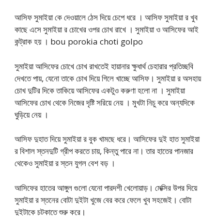
আসিফ সুমাইয়া কে দেওয়ালে ঠেস দিয়ে চেপে ধরে । আসিফ সুমাইয়া র খুব
কাছে এসে সুমাইয়া র চোখের ওপর চোখ রাখে । সুমাইয়া ও আসিফের আই
কন্ট্রাক হয় । bou porokia choti golpo
সুমাইয়া আসিফের চোখে চোখ রাখতেই হায়ানার ক্ষুধার্থ চেহারার প্রতিচ্ছবি
দেখতে পায়, যেনো তাকে চোখ দিয়ে গিলে খাচ্ছে আসিফ। সুমাইয়া র অসহায়
চোখ দুটির দিকে তাকিয়ে আসিফের একটুও করুণা হলো না । সুমাইয়া
আসিফের চোখ থেকে নিজের দৃষ্টি সরিয়ে নেয় । মুখটা নিচু করে অন্যদিকে
ঘুড়িয়ে নেয় ।
আসিফ দুহাত দিয়ে সুমাইয়া র বুক খামছে ধরে। আসিফের দুই হাত সুমাইয়া
র বিশাল স্তনদুটি গ্রীপ করতে চায়, কিন্তু পারে না। তার হাতের পানজার
থেকেও সুমাইয়া র স্তন যুগল বেশ বড় ।
আসিফের হাতের আঙ্গুল গুলো যেনো পারদশী খেলোয়াড়। মেক্সির উপর দিয়ে
সুমাইয়া র স্তনের বোটা দুইটা খুজে বের করে ফেলে খুব সহজেই। বোটা
দুইটাকে চটকাতে শুরু করে।