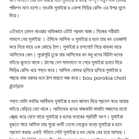
পজিশন মনে হলো। তাওকি সুমাইয়া র একপা সিড়ির রেলিং এর উপর তুলে
দিয়ে।
এইভাবে চোদন খাওয়ার অভিজ্ঞতা এটাই প্রথম আজ। নিজের শরীরটা
সামলে নেয় সুমাইয়া । ঐদিকে আসিফ ও সুমাইয়া র গুদে তার ধন এডজাস্ট
করে নিয়ে মারে এক জোড়ে ঠাপ। সুমাইয়া র তলপেটে গিয়ে ধাক্কা মারে
আসিফের ধোন। পুরোপুরি ঢুকে যায় আসিফের ধন শুধু ধনের বিচিটা গুদের
বাইরে ঝুলতে থাকে। ঠাপের বেগ সামলাতে না পেরে সুমাইয়া দুহাত দিয়ে
সিড়ির রেলিং ধরে শক্ত করে। আসিফ কোমর দুলিয়ে দুলিয়ে সুমাইয়া র
পাছার খাজ বরাবর গুদে ঠাপ মারতে শুরু করে। bou porokia choti
golpo
শক্ত মোটা ধনটার আর্বিভাব সুমাইয়া র গুদে জানান দিয়ে প্রবেশ করে আবার
বাইরে বেড়িয়ে যেত থাকে। আসিফের ধনের খাজকাটা মাথাটা গজালের মতো
স্ক্রেচ করে যেতে থাকে সুমাইয়া র গুদের ভতরের প্রতিটি অংশ। সুমাইয়া
বুঝতে পারে আসিফ তার পুরো ধনটি নেনো সেকেন্ড মধ্যে সুমাইয়া র গুদে
প্রবেশ করছে একই গতিতে সেটা সুমাইয়া র গুদ থেকে বের হয়ে আসছে।