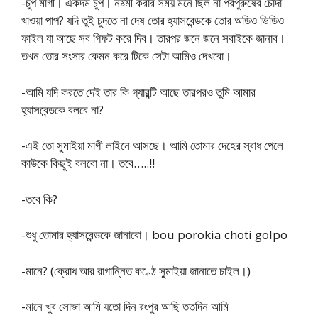
-চুপ মাগী। একদম চুপ। নষ্টমী করার সময় মনে ছিল না পরপুরুষের চোদা
খাওয়া পাপ? যদি তুই চুদতে না দেষ তোর হ্যাসবেন্ডকে তোর অডিও ভিডিও
ফাইল যা আছে সব গিফট করে দিব। তারপর জনে জনে সবাইকে জানাব।
তখন তোর সংসার কেমন করে টিকে সেটা আমিও দেখবো।
-আমি যদি করতে দেই তার কি গ্যারন্টি আছে তারপরও তুমি আমার
হ্যাসবেন্ডকে বলবে না?
-এই তো সুমাইয়া মাগী লাইনে আসছে। আমি তোমার দেহের স্বাধ পেলে
কাউকে কিছুই বলবো না। তবে…..!!
-তবে কি?
-শুধু তোমার হ্যাসবেন্ডকে জানাবো। bou porokia choti golpo
-মানে? (ক্রোধ আর রাগান্নিত কণ্ঠে সুমাইয়া জানাতে চাইল।)
-মানে খুব সোজা আমি যতো দিন রংপুর আছি ততদিন আমি