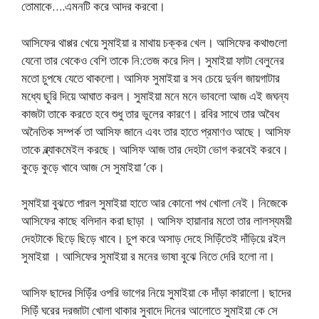
তোমাকে….এমনটি করে আদর করবো।
আসিফের থাপ্পর খেয়ে সুমাইয়া র মাথায় চক্কর খেল। আসিফের কথাগুলো
যেনো তার থেকেও বেশি তাকে নি:তেজ করে দিল। সুমাইয়া ফাটা বেলুনের
মতো চুপষে যেতে থাকলো। আসিফ সুমাইয়া র সব চেয়ে দুর্বল জায়গাটার
মধ্যে ছুরি দিয়ে আঘাত করল। সুমাইয়া মনে মনে ভাবলো আজ এই জঘন্য
কাজটা তাকে করতে হবে শুধু তার ভুলের কারণে। রবির সাথে তার অবৈধ
অনৈতিক সম্পর্ক তা আসিফ জানে এবং তার হাতে প্রমাণও আছে। আসিফ
তাকে ব্ল্যাকমেইল করছে। আসিফ আজ তার দেহটা ভোগ করবেই করবে।
কুড়ে কুড়ে খাবে আজ সে সুমাইয়া ’কে।
সুমাইয়া বুঝতে পারল সুমাইয়া হাতে আর কোনো পথ খোলা নেই। নিজেকে
আসিফের কাছে বলিদান করা ছাড়া । আসিফ হায়ানার মতো তার লালস্যময়ী
দেহটাকে ছিড়ে ছিড়ে খাবে। চুপ করে অসাড় দেহে সিড়িঁতেই দাঁড়িয়ে রইল
সুমাইয়া । আসিফের সুমাইয়া র মনের ভাষা বুঝে নিতে দেরি হলো না।
আসিফ ছাদের সিড়িঁর ওপরি ভাগের নিয়ে সুমাইয়া কে দাঁড়া কারালো। ছাদের
সিড়িঁ ঘরের দরজাটা খোলা থাকার সুবাদে দিনের আলোতে সুমাইয়া কে সে