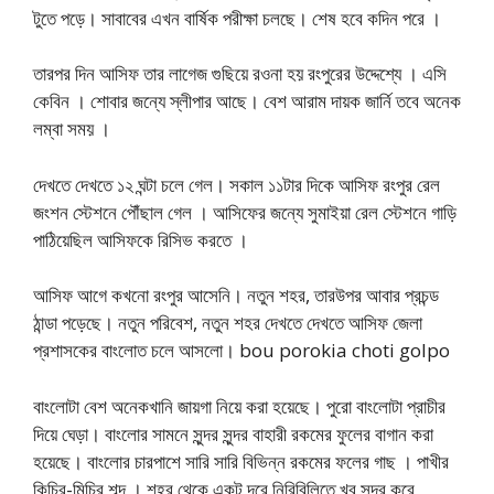
টুতে পড়ে। সাবাবের এখন বার্ষিক পরীক্ষা চলছে। শেষ হবে কদিন পরে ।
তারপর দিন আসিফ তার লাগেজ গুছিয়ে রওনা হয় রংপুরের উদ্দেশ্যে । এসি
কেবিন । শোবার জন্যে স্লীপার আছে। বেশ আরাম দায়ক জার্নি তবে অনেক
লম্বা সময় ।
দেখতে দেখতে ১২ ঘন্টা চলে গেল। সকাল ১১টার দিকে আসিফ রংপুর রেল
জংশন স্টেশনে পৌঁছাল গেল । আসিফের জন্যে সুমাইয়া রেল স্টেশনে গাড়ি
পাঠিয়েছিল আসিফকে রিসিভ করতে ।
আসিফ আগে কখনো রংপুর আসেনি। নতুন শহর, তারউপর আবার প্রচন্ড
ঠান্ডা পড়েছে। নতুন পরিবেশ, নতুন শহর দেখতে দেখতে আসিফ জেলা
প্রশাসকের বাংলোত চলে আসলো। bou porokia choti golpo
বাংলোটা বেশ অনেকখানি জায়গা নিয়ে করা হয়েছে। পুরো বাংলোটা প্রাচীর
দিয়ে ঘেড়া। বাংলোর সামনে সুন্দর সুন্দর বাহারী রকমের ফুলের বাগান করা
হয়েছে। বাংলোর চারপাশে সারি সারি বিভিন্ন রকমের ফলের গাছ । পাখীর
কিচির-মিচির শব্দ । শহর থেকে একটু দূরে নিরিবিলিতে খুব সুন্দর করে