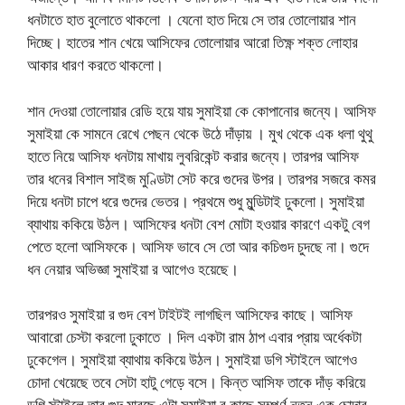
ধনটাতে হাত বুলোতে থাকলো । যেনো হাত দিয়ে সে তার তোলোয়ার শান
দিচ্ছে। হাতের শান খেয়ে আসিফের তোলোয়ার আরো তিক্ষ্ণ শক্ত লোহার
আকার ধারণ করতে থাকলো।
শান দেওয়া তোলোয়ার রেডি হয়ে যায় সুমাইয়া কে কোপানোর জন্যে। আসিফ
সুমাইয়া কে সামনে রেখে পেছন থেকে উঠে দাঁড়ায় । মুখ থেকে এক ধলা থুথু
হাতে নিয়ে আসিফ ধনটায় মাখায় লুবরিকেন্ট করার জন্যে। তারপর আসিফ
তার ধনের বিশাল সাইজ মুণ্ডিটা সেট করে গুদের উপর। তারপর সজরে কমর
দিয়ে ধনটা চাপে ধরে গুদের ভেতর। প্রথমে শুধু মুন্ডিটাই ঢুকলো। সুমাইয়া
ব্যাথায় ককিয়ে উঠল। আসিফের ধনটা বেশ মোটা হওয়ার কারণে একটু বেগ
পেতে হলো আসিফকে। আসিফ ভাবে সে তো আর কচিগুদ চুদছে না। গুদে
ধন নেয়ার অভিজ্ঞা সুমাইয়া র আগেও হয়েছে।
তারপরও সুমাইয়া র গুদ বেশ টাইটই লাগছিল আসিফের কাছে। আসিফ
আবারো চেস্টা করলো ঢুকাতে । দিল একটা রাম ঠাপ এবার প্রায় অর্ধেকটা
ঢুকেগেল। সুমাইয়া ব্যাথায় ককিয়ে উঠল। সুমাইয়া ডগি স্টাইলে আগেও
চোদা খেয়েছে তবে সেটা হাটু গেড়ে বসে। কিন্ত আসিফ তাকে দাঁড় করিয়ে
ডগি স্টাইলে তার গুদ মারছে এটা সুমাইয়া র কাছে সম্পূর্ণ নতুন এক চোদার