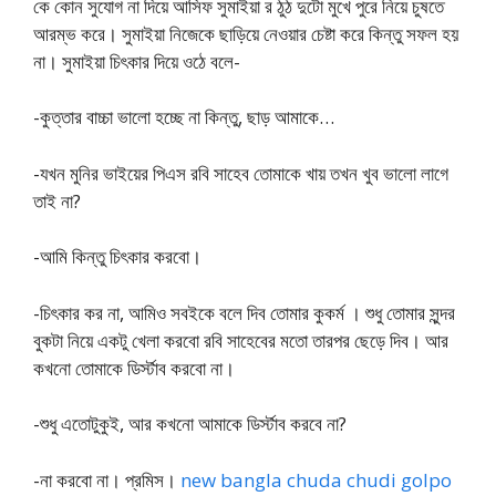
কে কোন সুযোগ না দিয়ে আসিফ সুমাইয়া র ঠুঠ দুটো মুখে পুরে নিয়ে চুষতে
আরম্ভ করে। সুমাইয়া নিজেকে ছাড়িয়ে নেওয়ার চেষ্টা করে কিন্তু সফল হয়
না। সুমাইয়া চিৎকার দিয়ে ওঠে বলে-
-কুত্তার বাচ্চা ভালো হচ্ছে না কিন্তু, ছাড় আমাকে…
-যখন মুনির ভাইয়ের পিএস রবি সাহেব তোমাকে খায় তখন খুব ভালো লাগে
তাই না?
-আমি কিন্তু চিৎকার করবো।
-চিৎকার কর না, আমিও সবইকে বলে দিব তোমার কুকর্ম । শুধু তোমার সুন্দর
বুকটা নিয়ে একটু খেলা করবো রবি সাহেবের মতো তারপর ছেড়ে দিব। আর
কখনো তোমাকে ডির্স্টাব করবো না।
-শুধু এতোটুকুই, আর কখনো আমাকে ডির্স্টাব করবে না?
-না করবো না। প্রমিস।
new bangla chuda chudi golpo