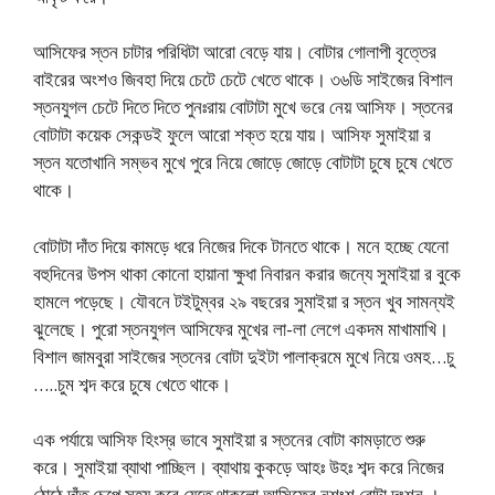
আসিফের স্তন চাটার পরিধিটা আরো বেড়ে যায়। বোটার গোলাপী বৃত্তের
বাইরের অংশও জিবহা দিয়ে চেটে চেটে খেতে থাকে। ৩৬ডি সাইজের বিশাল
স্তনযুগল চেটে দিতে দিতে পুনঃরায় বোটাটা মুখে ভরে নেয় আসিফ। স্তনের
বোটাটা কয়েক সেকন্ডই ফুলে আরো শক্ত হয়ে যায়। আসিফ সুমাইয়া র
স্তন যতোখানি সম্ভব মুখে পুরে নিয়ে জোড়ে জোড়ে বোটাটা চুষে চুষে খেতে
থাকে।
বোটাটা দাঁত দিয়ে কামড়ে ধরে নিজের দিকে টানতে থাকে। মনে হচ্ছে যেনো
বহুদিনের উপস থাকা কোনো হায়ানা ক্ষুধা নিবারন করার জন্যে সুমাইয়া র বুকে
হামলে পড়েছে। যৌবনে টইটুম্বর ২৯ বছরের সুমাইয়া র স্তন খুব সামন্যই
ঝুলেছে। পুরো স্তনযুগল আসিফের মুখের লা-লা লেগে একদম মাখামাখি।
বিশাল জামবুরা সাইজের স্তনের বোটা দুইটা পালাক্রমে মুখে নিয়ে ওমহ…চু
…..চুম শব্দ করে চুষে খেতে থাকে।
এক পর্যায়ে আসিফ হিংস্র ভাবে সুমাইয়া র স্তনের বোটা কামড়াতে শুরু
করে। সুমাইয়া ব্যাথা পাচ্ছিল। ব্যাথায় কুকড়ে আহঃ উহঃ শব্দ করে নিজের
ঠোঠে দাঁত চেপে সহ্য করে যেতে থাকলো আসিফের নৃশংশ বোটা দংশন ।