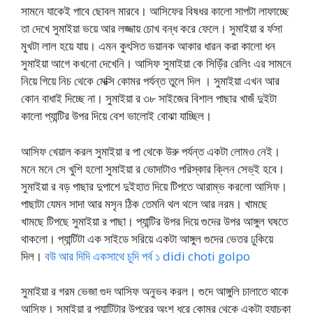
সামনে যাকেই পাবে ছোবল মারবে। আসিফের বিষধর কালো সাপটা লাফাচ্ছে
তা দেখে সুমাইয়া ভয়ে আর লজ্জায় চোখ বন্ধ করে ফেলে। সুমাইয়া র র্ফসা
মুখটা লাল হয়ে যায়। এমন কুৎসিত ভয়ানক আকার ধারন করা কালো ধন
সুমাইয়া আগে কখনো দেখেনি। আসিফ সুমাইয়া কে সিড়িঁর রেলিং এর সামনে
নিয়ে গিয়ে নিচ থেকে মেক্সি কোমর পর্যন্ত তুলে দিল । সুমাইয়া এখন আর
কোন বাধাই দিচ্ছে না। সুমাইয়া র ৩৮ সাইজের বিশাল পাছার খাজঁ দুইটা
কালো প্যান্টির উপর দিয়ে বেশ ভালোই বোঝা যাচ্ছিল।
আসিফ খেয়াল করল সুমাইয়া র পা থেকে উরু পর্যন্ত একটা লোমও নেই।
মনে মনে সে খুশি হলো সুমাইয়া র ভোদাটাও পরিস্কার ক্লিন সেভ্ই হবে।
সুমাইয়া র বড় পাছার দুপাশে দুইহাত দিয়ে টিপতে আরাম্ভ করলো আসিফ।
পাছাটা যেমন সাদা আর মসৃন ঠিক তেমনি থল থলে আর নরম। খামছে
খামছে টিপছে সুমাইয়া র পাছা। প্যান্টির উপর দিয়ে গুদের উপর আঙ্গুল ঘষতে
থাকলো। প্যান্টিটা এক সাইডে সরিয়ে একটা আঙ্গুল গুদের ভেতর ঢুকিয়ে
দিল।
বউ আর দিদি একসাথে চুদি পর্ব ১ didi choti golpo
সুমাইয়া র গরম ভেজা গুদ আসিফ অনুভব করল। গুদে আঙ্গুলি চালাতে থাকে
আসিফ। সুমাইয়া র প্যান্টিটার উপরের অংশ ধরে কোমর থেকে একটা হ্যাচকা