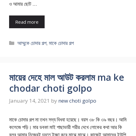
ও আমার ছোট …
Read more
Categories
আম্মুকে চোদার গল্প
,
মাকে চোদার গল্প
মায়ের দেহে মাল আউট করলাম ma ke
chodar choti golpo
January 14, 2021
by
new choti golpo
মাকে চোদার গল্প মা তখন সদ্য বিধবা হয়েছে। বয়স ৩৮ কি ৩৯ বছর। আমি
কলেজে পড়ি। মার ডবকা মাই পাছাভারী শরীর দেখে লোকের কথা আর কি
বলব আমার নিজেরই চুদতে ইচ্ছা করে মাঝে মাঝে। কাজেই আমাদের ইউপি