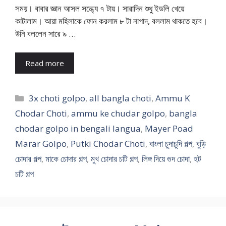
সময়। বাবার জ্ঞান আসল সন্ধ্যে ৭ টায়। সারাদিন শুধু ইডলি খেয়ে
কাটালাম। আয়া মহিলাকে ফোন করলাম ৮ টা নাগাদ, বললাম থাকতে হবে।
উনি বললেন সারে ৯ …
Read more
Categories
3x choti golpo
,
all bangla choti
,
Ammu K
Chodar Choti
,
ammu ke chudar golpo
,
bangla
chodar golpo in bengali langua
,
Mayer Poad
Marar Golpo
,
Putki Chodar Choti
,
বাংলা চুদাচুদি গল্প
,
বুড়ি
চোদার গল্প
,
মাকে চোদার গল্প
,
মুখ চোদার চটি গল্প
,
লিঙ্গ দিয়ে গুদ চোদা
,
হট
চটি গল্প