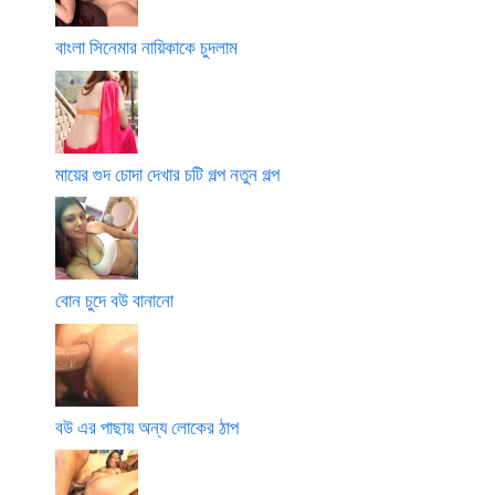
বাংলা সিনেমার নায়িকাকে চুদলাম
মায়ের গুদ চোদা দেখার চটি গল্প নতুন গল্প
বোন চুদে বউ বানানো
বউ এর পাছায় অন্য লোকের ঠাপ