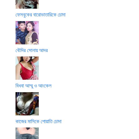
ফেসবুকের বারোভাতারিকে চোদা
বৌদির সোনায় আদর
বিধবা আম্মু ও আংকেল
কাজের মাসিকে পোয়াতি চোদা