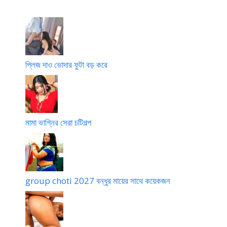
প্লিজ দাও ভোদার ফুটা বড় করে
মামা ভাগ্নির সেরা চটিগল্প
group choti 2027 বন্ধুর মায়ের সাথে কয়েকজন