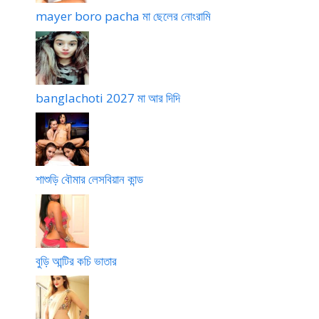
mayer boro pacha মা ছেলের নোংরামি
banglachoti 2027 মা আর দিদি
শাশুড়ি বৌমার লেসবিয়ান কান্ড
বুড়ি আন্টির কচি ভাতার