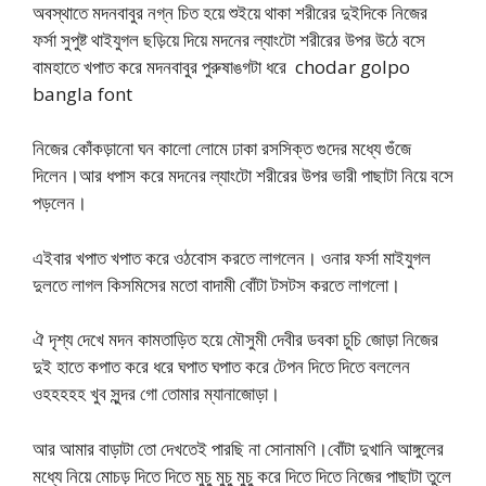
অবস্থাতে মদনবাবুর নগ্ন চিত হয়ে শুইয়ে থাকা শরীরের দুইদিকে নিজের
ফর্সা সুপুষ্ট থাইযুগল ছড়িয়ে দিয়ে মদনের ল্যাংটো শরীরের উপর উঠে বসে
বামহাতে খপাত করে মদনবাবুর পুরুষাঙগটা ধরে chodar golpo
bangla font
নিজের কোঁকড়ানো ঘন কালো লোমে ঢাকা রসসিক্ত গুদের মধ্যে গুঁজে
দিলেন।আর ধপাস করে মদনের ল্যাংটো শরীরের উপর ভারী পাছাটা নিয়ে বসে
পড়লেন।
এইবার খপাত খপাত করে ওঠবোস করতে লাগলেন। ওনার ফর্সা মাইযুগল
দুলতে লাগল কিসমিসের মতো বাদামী বোঁটা টসটস করতে লাগলো।
ঐ দৃশ্য দেখে মদন কামতাড়িত হয়ে মৌসুমী দেবীর ডবকা চুচি জোড়া নিজের
দুই হাতে কপাত করে ধরে ঘপাত ঘপাত করে টেপন দিতে দিতে বললেন
ওহহহহহ খুব সুন্দর গো তোমার ম্যানাজোড়া।
আর আমার বাড়াটা তো দেখতেই পারছি না সোনামণি।বোঁটা দুখানি আঙ্গুলের
মধ্যে নিয়ে মোচড় দিতে দিতে মুচু মুচু মুচু করে দিতে দিতে নিজের পাছাটা তুলে