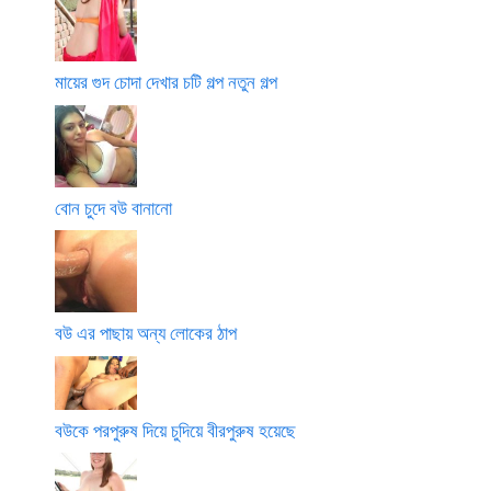
মায়ের গুদ চোদা দেখার চটি গল্প নতুন গল্প
বোন চুদে বউ বানানো
বউ এর পাছায় অন্য লোকের ঠাপ
বউকে পরপুরুষ দিয়ে চুদিয়ে বীরপুরুষ হয়েছে