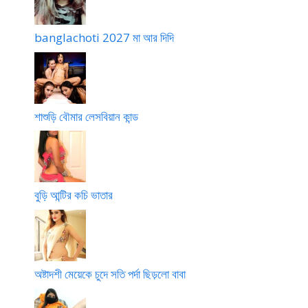
banglachoti 2027 মা আর দিদি
শাশুড়ি বৌমার লেসবিয়ান কান্ড
বুড়ি আন্টির কচি ভাতার
অষ্টাদশী মেয়েকে চুদে সতি পর্দা ছিড়লো বাবা