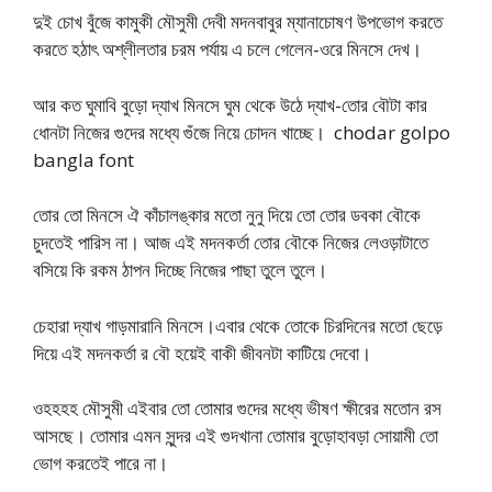
দুই চোখ বুঁজে কামুকী মৌসুমী দেবী মদনবাবুর ম্যানাচোষণ উপভোগ করতে
করতে হঠাৎ অশ্লীলতার চরম পর্যায় এ চলে গেলেন-ওরে মিনসে দেখ।
আর কত ঘুমাবি বুড়ো দ্যাখ মিনসে ঘুম থেকে উঠে দ্যাখ-তোর বৌটা কার
ধোনটা নিজের গুদের মধ্যে গুঁজে নিয়ে চোদন খাচ্ছে। chodar golpo
bangla font
তোর তো মিনসে ঐ কাঁচালঙ্কার মতো নুনু দিয়ে তো তোর ডবকা বৌকে
চুদতেই পারিস না। আজ এই মদনকর্তা তোর বৌকে নিজের লেওড়াটাতে
বসিয়ে কি রকম ঠাপন দিচ্ছে নিজের পাছা তুলে তুলে।
চেহারা দ্যাখ গাড়মারানি মিনসে।এবার থেকে তোকে চিরদিনের মতো ছেড়ে
দিয়ে এই মদনকর্তা র বৌ হয়েই বাকী জীবনটা কাটিয়ে দেবো।
ওহহহহ মৌসুমী এইবার তো তোমার গুদের মধ্যে ভীষণ ক্ষীরের মতোন রস
আসছে। তোমার এমন সুন্দর এই গুদখানা তোমার বুড়োহাবড়া সোয়ামী তো
ভোগ করতেই পারে না।