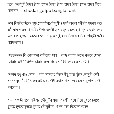
তুলে উর্দ্ধমুখী ঠাপন ঠাপন ঠাপন ঠাপন ঠাপন ঠাপন ঠাপন ঠাপন ঠাপন দিতে
লাগলেন । chodar golpo bangla font
আর বিপরীত দিকে ল্যাংটোমাগির(মৌসুমী ) ফর্সা লদকা শরীরটা ঘপঘপ করে
ওঠবোস করছে ।খাটের উপর একটা তান্ডব নৃত্য চলছে। খ্যাচ খ্যাচ করে
আওয়াজ হচ্ছে। মদনের লোমশ বুকে দুই হাত দিয়ে ভর দিয়ে মৌসুমী দেবীর
লম্ফঝম্প।
ওহহহহহহ কি ধোনখানা বানিয়েছ জান। আজ আমার ইচ্ছে করছে সোনা
তোমার এই শিবলিঙ্গ আমার গুদে সারারাত ফিট করে রেখে দেই।
আমার দুধু খাও সোনা ।বলে সামনের দিকে নীচু হয়ে ঝুঁকে মৌসুমী দেবী
মদনবাবুর ঠোটে নিজের মাইএর বোঁটা দুখানি পালা করে ঠেসে ঢুকাতে চেষ্টা
করলেন।
মদন মাথাটা তুলে এইবার মৌসুমীর ম্যানার বোঁটা মুখে নিয়ে চুষতে চুষতে
চুষতে চুষতে চুষতে চুষতে মৌসুমীকে পাগল করে দিতে লাগলেন।