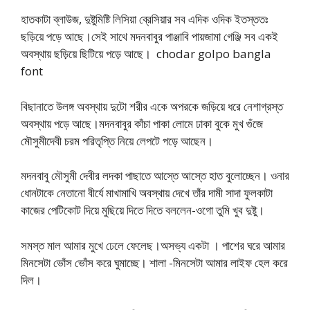
হাতকাটা ব্লাউজ, দুষ্টুমিষ্টি লিসিয়া ব্রেসিয়ার সব এদিক ওদিক ইতস্ততঃ
ছড়িয়ে পড়ে আছে।সেই সাথে মদনবাবুর পাঞ্জাবি পায়জামা গেঞ্জি সব একই
অবস্থায় ছড়িয়ে ছিটিয়ে পড়ে আছে। chodar golpo bangla
font
বিছানাতে উলঙ্গ অবস্থায় দুটো শরীর একে অপরকে জড়িয়ে ধরে নেশাগ্রস্ত
অবস্থায় পড়ে আছে।মদনবাবুর কাঁচা পাকা লোমে ঢাকা বুকে মুখ গুঁজে
মৌসুমীদেবী চরম পরিতৃপ্তি নিয়ে লেপটে পড়ে আছেন।
মদনবাবু মৌসুমী দেবীর লদকা পাছাতে আস্তে আস্তে হাত বুলোচ্ছেন। ওনার
ধোনটাকে নেতানো বীর্যে মাখামাখি অবস্থায় দেখে তাঁর দামী সাদা ফুলকাটা
কাজের পেটিকোট দিয়ে মুছিয়ে দিতে দিতে বললেন-ওগো তুমি খুব দুষ্টু।
সমস্ত মাল আমার মুখে ঢেলে ফেলেছ।অসভ্য একটা । পাশের ঘরে আমার
মিনসেটা ভোঁস ভোঁস করে ঘুমাচ্ছে। শালা -মিনসেটা আমার লাইফ হেল করে
দিল।