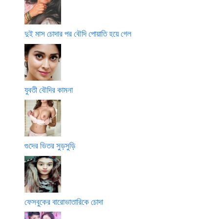
দুই মাস চোদার পর বৌদি পোয়াতি হয়ে গেল
যুবতী বৌদির কামনা
গুদের ভিতর সুড়সুড়ি
ফেসবুকের বারোভাতারিকে চোদা