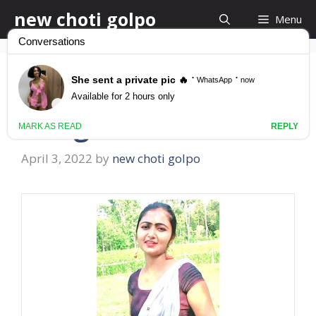
Skip
new choti golpo
Menu
to
content
chodar golpo
bangla font
April 3, 2022
by
new choti golpo