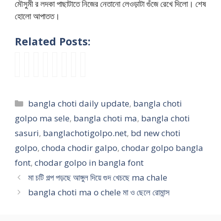
মৌসুমী র লদকা পাছাটাতে নিজের নেতানো লেওড়াটা গুঁজে রেখে দিলো। শেষ
হোলো আপাতত।
Related Posts:
b
মা
মি
c
g
গা
চু
p
a
চ
মি
h
u
ড়ী
দ
o
n
টি
দি
o
d
র
তে
r
g
গ
কে
d
e
ম
চু
n
Categories
bangla choti daily update
,
bangla choti
l
ল্প
এ
a
r
ধ্যে
দ
g
a
প
বা
r
g
ফে
তে
o
golpo ma sele
,
bangla choti ma
,
bangla choti
c
ড়
র
g
o
লে
মা
l
sasuri
,
banglachotigolpo.net
,
bd new choti
h
ছে
ড
o
l
ই
য়ে
p
golpo
,
choda chodir galpo
,
chodar golpo bangla
o
আ
গি
l
p
শা
র
o
t
ঙ্গু
স্টা
p
o
লি
ভো
রি
font
,
chodar golpo in bangla font
i
ল
ই
o
i
কে
দা
ফা
মা চটি গল্প পড়ছে আঙ্গুল দিয়ে গুদ খেচছে ma chale
m
দি
লে
i
n
আ
র
তে
bangla choti ma o chele মা ও ছেলে রোমান্স
a
য়ে
চু
n
b
বা
র
র
b
গু
দ
b
e
র
স
মা
o
দ
লা
a
n
চু
স
কে