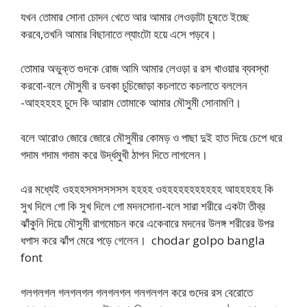
যখন তোমার সোনা চোদন খেতে আর আমার লেওড়াটা চুষতে ইচ্ছে
করবে,তখনি আমার বিছানাতে ল্যাংটো হয়ে এসে পড়বে।
তোমার অভুক্ত গুদকে রোজ আমি আমার লেওড়া র রস খাওয়ার ব্যবস্থা
করবো-বলে মৌসুমী র ডবকা চুচিজোড়া কচলাতে কচলাতে বললেন
-আহহহহহ চুদে কি আরাম তোমাকে আমার মৌসুমী সোনামণি।
বলে আরোও জোরে জোরে মৌসুমীর কোমড় ও পাছা দুই হাত দিয়ে চেপে ধরে
গদাম গদাম গদাম করে উর্দ্ধমুখী ঠাপন দিতে লাগলেন।
এর মধ্যেই ওহহহসসসসসসস হহহহ ওহহহহহহহহহহহ আহহহহহ কি
সুখ দিলে গো কি সুখ দিলে গো মদনসোনা-বলে সারা শরীরে একটা তীব্র
ঝাঁকুনি দিয়ে মৌসুমী রাগমোচন করে একেবারে মদনের উলঙ্গ শরীরের উপর
ধপাস করে ঝাঁপ মেরে পড়ে গেলেন। chodar golpo bangla
font
গলগলগল গলগলগল গলগলগল গলগলগল করে গুদের রস বেরোতে