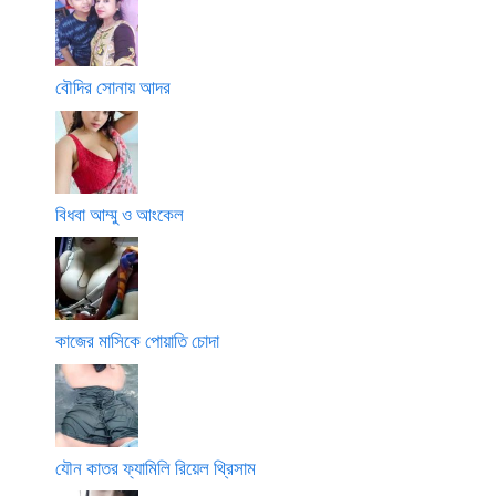
বৌদির সোনায় আদর
বিধবা আম্মু ও আংকেল
কাজের মাসিকে পোয়াতি চোদা
যৌন কাতর ফ্যামিলি রিয়েল থ্রিসাম