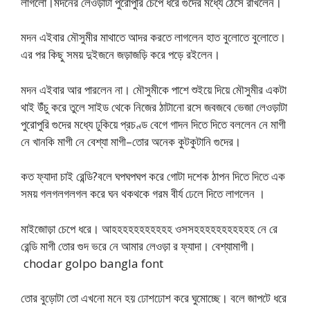
লাগলো।মদনের লেওড়াটা পুরোপুরি চেপে ধরে গুদের মধ্যে ঠেসে রাখলেন।
মদন এইবার মৌসুমীর মাথাতে আদর করতে লাগলেন হাত বুলোতে বুলোতে।
এর পর কিছু সময় দুইজনে জড়াজড়ি করে পড়ে রইলেন।
মদন এইবার আর পারলেন না। মৌসুমীকে পাশে শুইয়ে দিয়ে মৌসুমীর একটা
থাই উঁচু করে তুলে সাইড থেকে নিজের ঠাটানো রসে জবজবে ভেজা লেওড়াটা
পুরোপুরি গুদের মধ্যে ঢুকিয়ে প্রচণ্ড বেগে গাদন দিতে দিতে বললেন নে মাগী
নে খানকি মাগী নে বেশ্যা মাগী–তোর অনেক কুটকুটানি গুদের।
কত ফ্যাদা চাই রেন্ডি?বলে ঘপঘপঘপ করে গোটা দশেক ঠাপন দিতে দিতে এক
সময় গলগলগলগল করে ঘন থকথকে গরম বীর্য ঢেলে দিতে লাগলেন ।
মাইজোড়া চেপে ধরে। আহহহহহহহহহহহ ওসসহহহহহহহহহহহ নে রে
রেন্ডি মাগী তোর গুদ ভরে নে আমার লেওড়া র ফ্যাদা। বেশ্যামাগী।
chodar golpo bangla font
তোর বুড়োটা তো এখনো মনে হয় ঢোশঢোশ করে ঘুমোচ্ছে। বলে জাপটে ধরে