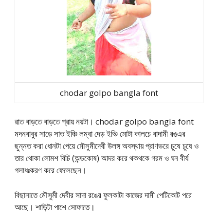
chodar golpo bangla font
রাত বাড়তে বাড়তে প্রায় নয়টা। chodar golpo bangla font
মদনবাবুর সাড়ে সাত ইঞ্চি লম্বা দেড় ইঞ্চি মোটা কালচে বাদামী রঙএর
ছুন্নত করা ধোনটা পেয়ে মৌসুমীদেবী উলঙ্গ অবস্থায় প্রাণভরে চুষে চুষে ও
তার থোকা লোমশ বিচি (অন্ডকোষ) আদর করে থকথকে গরম ও ঘন বীর্য
গলাধঃকরণ করে ফেলেছেন।
বিছানাতে মৌসুমী দেবীর সাদা রঙের ফুলকাটা কাজের দামী পেটিকোট পরে
আছে। শাড়িটা পাশে সোফাতে।