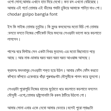
ওগো সোনা,আমার এখানে হাত দিয়ে দেখো। কত রস এখনো বেরিয়েছে।
আমার এই গর্তে তোমার এই ভীমের গদাটা ঢুকিয়ে আমাকে শান্তি দাও গো।
chodar golpo bangla font
ইস কি সাইজ তোমার নুনুটার। কি সুন্দর কদবেলের মতো বিচি গো তোমার
:বলতে বলতে নিজের পেটিকোট দিয়ে মদনের লেওড়াটা ভালো করে কচলাতে
লাগলেন।
পাশের ঘরে মিস্টার সেন একটা নিথর মৃতদেহ-এর মতো বিছানাতে পড়ে
আছে। আর নাক-ডাকার ঘরত ঘরত ঘরত ঘরত আওয়াজ আসছে।
ক্রমশঃ মদনবাবুর লেওড়াটা শক্ত হয়ে উঠল। আবার ফোঁস ফোঁস করতে
কাঁপতে কাঁপতে একেবারে খাঁড়া পুরুষাঙগটা মৌসুমীকে পাগল করে তুললো।
লেওড়াটা পুরোপুরি নিজের হাতের মুঠোতে ধরে কচলাতে কচলাতে বললেন
মৌসুমী -ওগো,তোমার দুষ্টুসোনাটা কি রকম ঠাটিয়ে উঠলো গো।
আমার সোনা এবার একে নেবো আমার ভেতরে।বলেই পুরো ল্যাঙটো