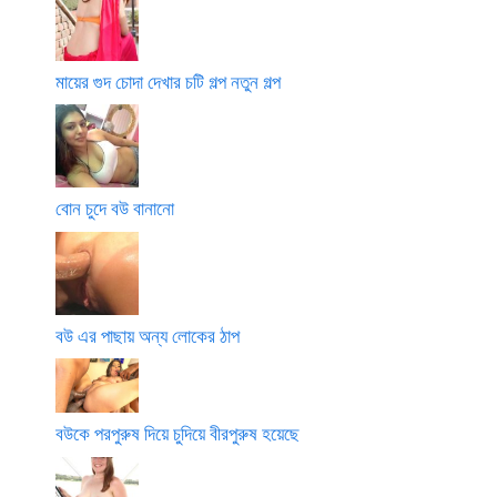
মায়ের গুদ চোদা দেখার চটি গল্প নতুন গল্প
বোন চুদে বউ বানানো
বউ এর পাছায় অন্য লোকের ঠাপ
বউকে পরপুরুষ দিয়ে চুদিয়ে বীরপুরুষ হয়েছে