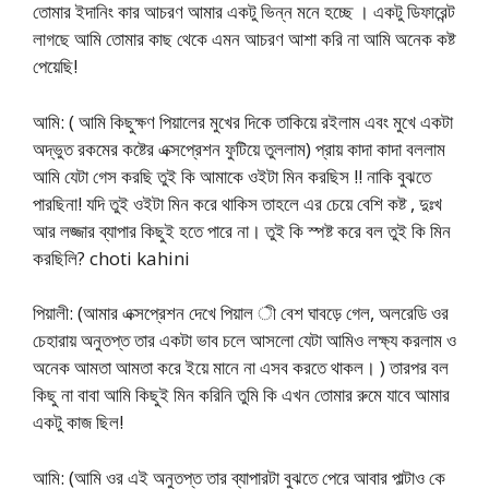
তোমার ইদানিং কার আচরণ আমার একটু ভিন্ন মনে হচ্ছে । একটু ডিফারেন্ট
লাগছে আমি তোমার কাছ থেকে এমন আচরণ আশা করি না আমি অনেক কষ্ট
পেয়েছি!
আমি: ( আমি কিছুক্ষণ পিয়ালের মুখের দিকে তাকিয়ে রইলাম এবং মুখে একটা
অদ্ভুত রকমের কষ্টের এক্সপ্রেশন ফুটিয়ে তুললাম) প্রায় কাদা কাদা বললাম
আমি যেটা গেস করছি তুই কি আমাকে ওইটা মিন করছিস !! নাকি বুঝতে
পারছিনা! যদি তুই ওইটা মিন করে থাকিস তাহলে এর চেয়ে বেশি কষ্ট , দুঃখ
আর লজ্জার ব্যাপার কিছুই হতে পারে না। তুই কি স্পষ্ট করে বল তুই কি মিন
করছিলি? choti kahini
পিয়ালী: (আমার এক্সপ্রেশন দেখে পিয়াল ী বেশ ঘাবড়ে গেল, অলরেডি ওর
চেহারায় অনুতপ্ত তার একটা ভাব চলে আসলো যেটা আমিও লক্ষ্য করলাম ও
অনেক আমতা আমতা করে ইয়ে মানে না এসব করতে থাকল। ) তারপর বল
কিছু না বাবা আমি কিছুই মিন করিনি তুমি কি এখন তোমার রুমে যাবে আমার
একটু কাজ ছিল!
আমি: (আমি ওর এই অনুতপ্ত তার ব্যাপারটা বুঝতে পেরে আবার পাল্টাও কে