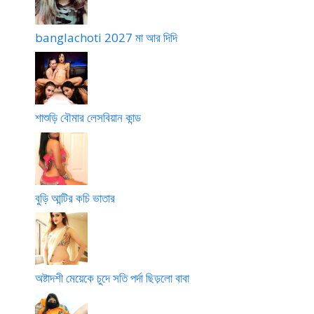
banglachoti 2027 মা আর দিদি
শাশুড়ি বৌমার লেসবিয়ান কান্ড
বুড়ি আন্টির কচি ভাতার
অষ্টাদশী মেয়েকে চুদে সতি পর্দা ছিড়লো বাবা