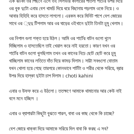
এক ঝটকা ওর পিছনে এসে ওই সিলভার কালারের পাতলা শার্টের উপর দিয়ে
ওর বুক দুটো এবার বেশ খামচি দিয়ে ধরে বিছানায় পড়লাম ওকে নিয়ে। ও
আবার হিহিহি করে হাসতে লাগলো। এরকম করে মিনিট পাশে বেশ জোরের
সাথে ওর ্দুদু টিপলাম আর ওর ঘাড়ের ওইখানে দুইটা তিনটা চুমু খেলাম।
ওর নিপাল গুলা শক্ত হয়ে উঠল। আমি ওর শার্টের বাটন গুলো খুলে
দিচ্ছিলাম ও হাসতেছিল তাই খেয়াল করে নাই হয়তো। কারণ যখন ওর
শার্টের বাটন গুলো খুলছিলাম তখন ওর কানের নিচে ছোট ছোট করে চুমু
খাচ্ছিলাম কানের লতিতে দাঁত দিয়ে কামড় দিলাম। সাট্টা সবগুলো বোতাম
যখন খোলা হয়ে গেছে তারপরে কোনভাবে শার্টটা ও শরীর থেকে সরিয়ে, ব্রার
উপর দিয়ে হাল্কা দুইটা চাপ দিলাম। choti kahini
এবার ও উফফ করে এ উঠলো। ততক্ষণে আমাকে থামানোর আর কেউ নাই
বলে মনে হচ্ছিল ।
এবার ও ব্যাপারটা কিছুটা বুঝতে পারল, বাবা ওর কাছ থেকে কি চাচ্ছে?
বেশ জোরে ধাক্কা দিয়ে আমাকে সরিয়ে দিল বাবা কি করছ এ সব?