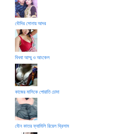
বৌদির সোনায় আদর
বিধবা আম্মু ও আংকেল
কাজের মাসিকে পোয়াতি চোদা
যৌন কাতর ফ্যামিলি রিয়েল থ্রিসাম