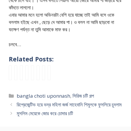
থেকে চলে যাই। । এসব বলাতে পিয়ালী আরো জোরে আমার পা জড়িয়ে ধরে
কাঁদতে লাগলো।
এবার আমার মনে হলো অভিনয়টা বেশি হয়ে যাচ্ছে তাই আমি বসে ওকে
বললাম হইছে এখন , ছেড়ে দে আমার পা। ও বলল না আমি ছাড়বো না
যতক্ষণ পর্যন্ত না তুমি আমাকে মাফ কর।
চলবে…
Related Posts:
১
আ
আ
আ
আ
P
P
P
৬
প
প
প
মা
a
a
a
ব
ন
ন
ন
র
r
r
r
ছ
মা
মা
মা
মা
t
t
t
Categories
bangla choti uponnash
,
সিরিজ চটি গল্প
র
য়ে
য়ে
য়ে
আ
1
2
5
ধ
র
র
র
মা
উ
উ
উ
রিপ্রেজেন্টিভ হয়ে ভদ্র মহিলা জর্জ সাহেবানি শিমুলকে ফুসলিয়ে চুদলাম
রে
ফু
ফু
ফু
র
দ্দা
দ্দা
দ্দা
মুসলিম মেয়েকে জোর করে চোদার চটি
আ
ট
ট
ট
স্ত্রী
ম
ম
ম
প
ব
ব
ব
4
চো
চো
চো
ন
ল
ল
ল
m
দ
দ
দ