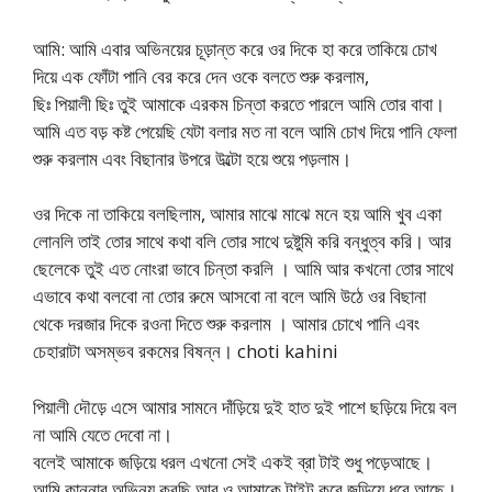
আমি: আমি এবার অভিনয়ের চূড়ান্ত করে ওর দিকে হা করে তাকিয়ে চোখ
দিয়ে এক ফোঁটা পানি বের করে দেন ওকে বলতে শুরু করলাম,
ছিঃ পিয়ালী ছিঃ তুই আমাকে এরকম চিন্তা করতে পারলে আমি তোর বাবা।
আমি এত বড় কষ্ট পেয়েছি যেটা বলার মত না বলে আমি চোখ দিয়ে পানি ফেলা
শুরু করলাম এবং বিছানার উপরে উল্টো হয়ে শুয়ে পড়লাম।
ওর দিকে না তাকিয়ে বলছিলাম, আমার মাঝে মাঝে মনে হয় আমি খুব একা
লোনলি তাই তোর সাথে কথা বলি তোর সাথে দুষ্টুমি করি বন্ধুত্ব করি। আর
ছেলেকে তুই এত নোংরা ভাবে চিন্তা করলি । আমি আর কখনো তোর সাথে
এভাবে কথা বলবো না তোর রুমে আসবো না বলে আমি উঠে ওর বিছানা
থেকে দরজার দিকে রওনা দিতে শুরু করলাম । আমার চোখে পানি এবং
চেহারাটা অসম্ভব রকমের বিষন্ন। choti kahini
পিয়ালী দৌড়ে এসে আমার সামনে দাঁড়িয়ে দুই হাত দুই পাশে ছড়িয়ে দিয়ে বল
না আমি যেতে দেবো না।
বলেই আমাকে জড়িয়ে ধরল এখনো সেই একই ব্রা টাই শুধু পড়েআছে।
আমি কান্নার অভিনয় করছি আর ও আমাকে টাইট করে জড়িয়ে ধরে আছে।