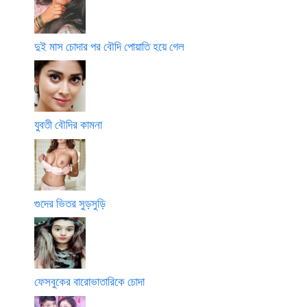
দুই মাস চোদার পর বৌদি পোয়াতি হয়ে গেল
যুবতী বৌদির কামনা
গুদের ভিতর সুড়সুড়ি
ফেসবুকের বারোভাতারিকে চোদা