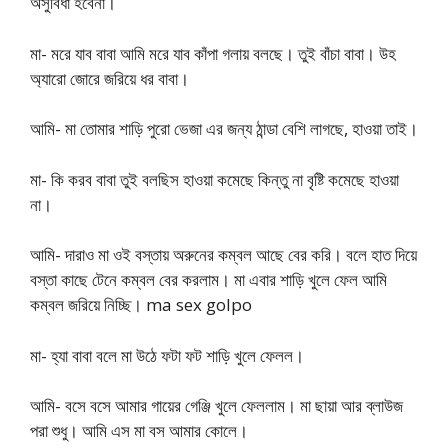
অসুবিধা হবেনা।
মা- মরে যাব বাবা আমি মরে যাব কাঁপা গলায় বলছে। তুই বাঁচা বাবা। উহ
অ্যারো জোরে জরিয়ে ধর বাবা।
আমি- মা তোমার শাড়ি পুরো ভেজা এর জন্য ঠান্ডা বেশি লাগছে, হাওয়া তাই।
মা- কি করব বাবা তুই বলছিস হাওয়া কমেছে কিন্তু না বৃষ্টি কমেছে হাওয়া
না।
আমি- দারাও মা ওই বস্তায় অরুনের কম্বল আছে বের করি। বলে হাত দিয়ে
বস্তা কাছে টেনে কম্বল বের করলাম। মা এবার শাড়ি খুলে ফেল আমি
কম্বল জরিয়ে নিচ্ছি। ma sex golpo
মা- হ্যা বাবা বলে মা উঠে ফটা ফট শাড়ি খুলে ফেলল।
আমি- বসে বসে আমার গায়ের গেঞ্জি খুলে ফেললাম। মা ছায়া আর ব্লাউজ
পরা শুধু। আমি এস মা বস আমার কোলে।