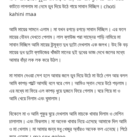
কাটতে লাগলাম মা নেমে ডুব দিয়ে উঠে গায়ে সাবান দিচ্ছিল। choti
kahini maa
আমি মায়ের সামনে এলাম। মা যখন রগড়ে রগড়ে সাবান দিচ্ছিল। এর ফলে
মায়ের যৌবন দেখতে পেলাম। লাল ব্লাউজ পরা সাম্নের শাড়ি নামিয়ে মা
সাবান দিচ্ছিল আমি মায়ের উন্মুক্ত দুধ দুটো দেখলাম এক জলখ। উহ কি বড়
মায়ের দুধ দুটো ব্লাউজের খাঁজটা মানের দুই দুধের ভাজ দেখে জলের মধ্যে
আমার বাঁড়া লক লক করে উঠল।
মা সাবান দেওয়া সেশ হলে আবার জলে ডুব দিয়ে উঠে মা উঠে গেল আর বলল
আমি কাপড় পাল্টে আসছি বলে ঘরে গেল। আমিও স্নান সেরে উঠে পড়লাম।
এর মধ্যে মা ফিরে এল কাপড় ধুয়ে দুজনে ফিরে গেলাম। ঘরে গিয়ে মা ও
আমি খেয়ে নিলাম এবং ঘুমালাম।
বিকেলে মা ও আমি পুকুর ঘুরে দেখলাম আমি মাচকে খাবার দিলাম ও মেশিন
চালালাম। এবং ফিরলাম। মা অনেক খাবার নিয়ে এসেছে আমাকে দিল আমি
ও মা খেলাম। মা আমার জন্য মধু খেজুর অ্যাঁরও অনেক ফল এনেছে। পিঠে
করে এনেছে। ma sex golpo