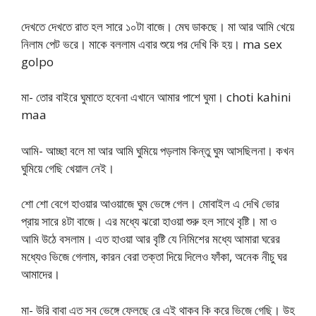
দেখতে দেখতে রাত হল সারে ১০টা বাজে। মেঘ ডাকছে। মা আর আমি খেয়ে
নিলাম পেট ভরে। মাকে বললাম এবার শুয়ে পর দেখি কি হয়। ma sex
golpo
মা- তোর বাইরে ঘুমাতে হবেনা এখানে আমার পাশে ঘুমা। choti kahini
maa
আমি- আচ্ছা বলে মা আর আমি ঘুমিয়ে পড়লাম কিন্তু ঘুম আসছিলনা। কখন
ঘুমিয়ে গেছি খেয়াল নেই।
শো শো বেগে হাওয়ার আওয়াজে ঘুম ভেঙ্গে গেল। মোবাইল এ দেখি ভোর
প্রায় সারে ৪টা বাজে। এর মধ্যে ঝরো হাওয়া শুরু হল সাথে বৃষ্টি। মা ও
আমি উঠে বসলাম। এত হাওয়া আর বৃষ্টি যে নিমিশের মধ্যে আমারা ঘরের
মধ্যেও ভিজে গেলাম, কারন বেরা তক্তা দিয়ে দিলেও ফাঁকা, অনেক নীচু ঘর
আমাদের।
মা- উরি বাবা এত সব ভেঙ্গে ফেলছে রে এই থাকব কি করে ভিজে গেছি। উহ