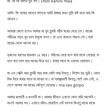
মা- কি কি আনব তুই বল। choti kahini maa
আমি- কি আবার আনবে কালকে আমি বাজার করব তুমি কষ্ট করে আর কি
আনবে।
আমারা জেলে হলেও আমার মা খুব সুন্দরি গরীব ঘরের মেয়ে তো। মায়ের
শরীরের গড়ন খুব ভাল ঠাকুমা বলত। মা এসে থাকতে পারবে তো। বাবা
মায়ের থেকে অনেক বড়।
দুজনের বয়সের ব্যবধান ১৫ বছর। গরিবের মেয়ে বলে বাবা মাকে পেয়েছে না
হলে কত ভাল ঘরে মায়ের বিয়ে হত। বাবার সাথে মা একদম বেমানান।
মা এত সেক্সি আর সুন্দরী আর বাবা মোটা আর টাক্লু। বিশাল বড় ভুরি। কোন
দিক দিয়ে বাবার সাথে মা মানায় না। মা স্বাস্থ্যবতী কিন্তু পেটে মেদ নেই, এ
দেশে আসার পর মায়ের জৌলুশ বেড়েছে। ma sex golpo
আমার রূপবতী ও গুনবতী মা। আমার জীবনে এখনো কোন নারি আসেনি।
মাএই আমার সব। এখানে যদিও মোবাইল নেট ভালনা কিন্তু মাঝে মাঝে