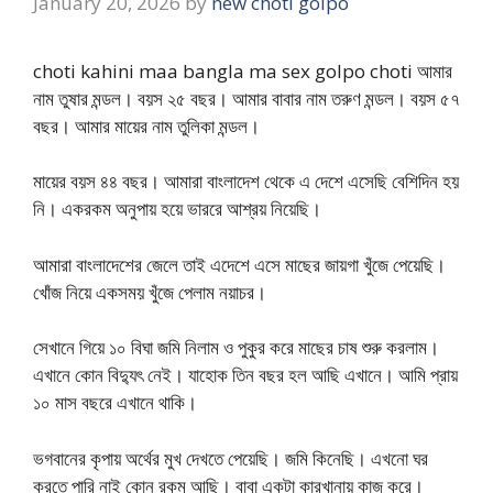
January 20, 2026
by
new choti golpo
choti kahini maa bangla ma sex golpo choti আমার
নাম তুষার মন্ডল। বয়স ২৫ বছর। আমার বাবার নাম তরুণ মন্ডল। বয়স ৫৭
বছর। আমার মায়ের নাম তুলিকা মন্ডল।
মায়ের বয়স ৪৪ বছর। আমারা বাংলাদেশ থেকে এ দেশে এসেছি বেশিদিন হয়
নি। একরকম অনুপায় হয়ে ভাররে আশ্রয় নিয়েছি।
আমারা বাংলাদেশের জেলে তাই এদেশে এসে মাছের জায়গা খুঁজে পেয়েছি।
খোঁজ নিয়ে একসময় খুঁজে পেলাম নয়াচর।
সেখানে গিয়ে ১০ বিঘা জমি নিলাম ও পুকুর করে মাছের চাষ শুরু করলাম।
এখানে কোন বিদ্যুৎ নেই। যাহোক তিন বছর হল আছি এখানে। আমি প্রায়
১০ মাস বছরে এখানে থাকি।
ভগবানের কৃপায় অর্থের মুখ দেখতে পেয়েছি। জমি কিনেছি। এখনো ঘর
করতে পারি নাই কোন রকম আছি। বাবা একটা কারখানায় কাজ করে।