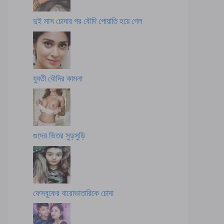
দুই মাস চোদার পর বৌদি পোয়াতি হয়ে গেল
যুবতী বৌদির কামনা
গুদের ভিতর সুড়সুড়ি
ফেসবুকের বারোভাতারিকে চোদা