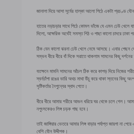
জানালা দিয়ে আসা সূর্যের হাল্কা আলো পিঠে একটা প্রচণ্ড যৌ
হাতের নড়াচড়ার সাথে পিঠে কোমল ভাঁজে যে এমন ঢেউ খেলে যা
দিলো, আক্ষরিক অর্থেই সমস্ত পিঠ ও পাছা কালো চাদরে
ঠিক যেন কালো ঝরনা ঢেউ খেলে নেমে আসছে। এবার পেছন থেকে 
সম্ভব ধীরে ধীরে বাঁ দিকে সরাতে থাকলাম সামনের কিছু দর্শন
যতক্ষনে মামনি সামনের আঁচল ঠিক করে কাপড় দিয়ে নিজের শরীর
স্বর্নচাঁপা রঙের ভারি অথচ মাথা উঁচু করে থাকা স্তনের কিছু 
সৃষ্টিকর্তার নৈপুন্যের স্বাদ পেতে।
ধীরে ধীরে আমার শরীরে আগুন ধরিয়ে ঘর থেকে চলে গেল। আমার 
নপুংসকেরও লিঙ্গ চড়ক গাছ হবে।
তাই জাঙ্গিয়ার ভেতরে আমার লিঙ্গ বাড়ার পর্যাপ্ত জায়গা না প
বেশি যৌন উদ্দীপক।