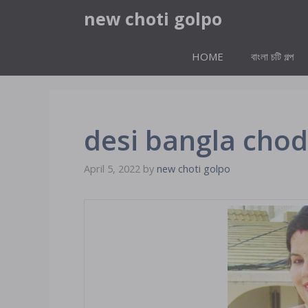
Skip
new choti golpo
to
content
HOME
বাংলা চটি গল্প
desi bangla chod
April 5, 2022
by
new choti golpo