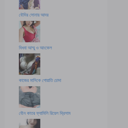
বৌদির সোনায় আদর
বিধবা আম্মু ও আংকেল
কাজের মাসিকে পোয়াতি চোদা
যৌন কাতর ফ্যামিলি রিয়েল থ্রিসাম