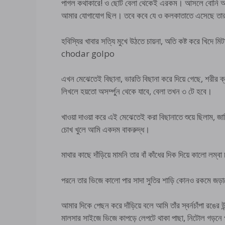
পাগল কথাকারে! ও ছোট বেলা থেকেই এরকম। আসলে বোনি আমার
আমার যোগাযোগ ছিল। তবে কবে যে ও কলকাতাতে এসেছে ত
হবিস্যির খাবার সত্যি মুখে উঠতে চায়না, অতি কষ্ট করে খিদ
chodar golpo
এখন মেঝেতেই বিছানা, ভারতি বিছানা করে দিয়ে গেছে, শরী
লিখলে হয়তো অসর্ম্পুন থেকে যাবে, বেলা তখন ৩ টে হবে।
খাওয়া দাওয়া করে এই মেঝেতেই করা বিছানাতে শুয়ে ছিলাম, জ
চোখ খুলে আমি একদম বাকরুদ্ধ।
মাথার কাছে দাঁড়িয়ে মামনি তার বাঁ কাঁধের দিক দিয়ে কালো লম্
পরনে তার ভিজে কালো পার সাদা সুতির শাড়ি কোনও রকমে জড়ানো
আমার দিকে পেছন করে দাঁড়িয়ে বলে আমি তাঁর স্বর্নচাঁপা রঙের উন
মালসার সাইজে ভিজে কাপড়ে লেপটে থাকা পাছা, নিটোল গড়নে