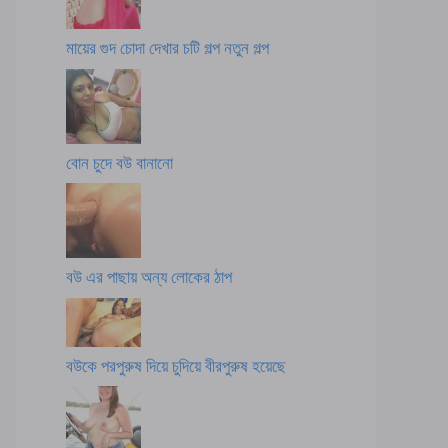
মায়ের গুদ চোদা দেখার চটি গল্প নতুন গল্প
বোন চুদে বউ বানানো
বউ এর পাছায় অন্য লোকের ঠাপ
বউকে পরপুরুষ দিয়ে চুদিয়ে বীরপুরুষ হয়েছে