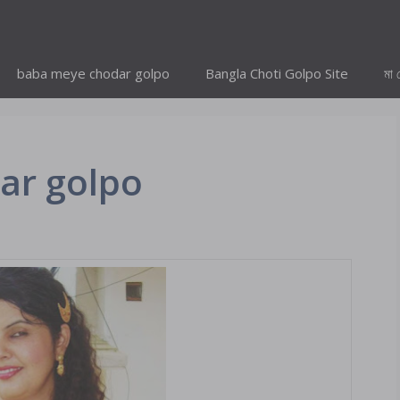
baba meye chodar golpo
Bangla Choti Golpo Site
মা 
ar golpo