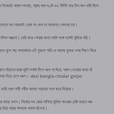
িজেরই খারাপ লাগছে, প্রায় আধ ঘণ্টা-৪৫ মিনিট ধরে তিন জন নারী মিলে
 তাহলে যত আরামই হোক না কেন তা অত্যন্ত বেদনার হয়।
মানসিক যন্ত্রনা। দেরি করে শোয়ার জন্য আমি সঙ্গে সঙ্গেই ঘুমিয়ে পড়ি।
চোখ খুলে গাঢ় অন্ধকারে এই বুঝতে পারি যে আমার বুকের ওপর পিছন ফিরে
ে দাঁড়ানো ছায়া মুর্তি গলাটা টিপে ধরল পা দিয়ে, শ্বাস নেওয়ার জন্য হাঁ
টা কাপড় দিয়ে চেপে ধরল। desi bangla chodar golpo
ই ভারি নরম নারী শরীর আমার নড়াচড়া বন্ধ করে দিয়েছে।
 কাছে বসল। নিজের সব জোর লাগিয়ে মুক্তি পাওয়ার চেষ্টা করতে শুরু
িয়ে উঠে পড়ার ক্ষমতার অভাব ছিলনা।