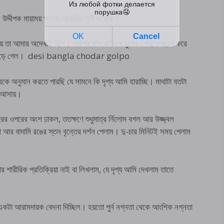
ন উদ্দীপক মায়াময় আলো-আঁধারির সৃষ্টি করেছে।
য় তা আমার অদেখাই ছিল। তারপর কাঁধ ঝাঁকিয়ে চুলের গোছা পেছনে করে
 ঢাকা পড়ে গেল। desi bangla chodar golpo
অনুমান করতে পারছি যে সামনে কি দৃশ্য আমি হারাচ্ছি। মাথাটা যতটা
ের আসায়।
ের ওপরের অংশ ঢাকল, ততক্ষণে শুধুমাত্র র্নিলোম বগল আর উজ্জ্বল
অংশ আর বাদামি রঙের স্তন বৃন্তের দর্শন পেলাম। দু-চার মিনিটই সময় পেলাম
শারীরিক প্রতিক্রিয়া নাই বা লিখলাম, যে দৃশ্য আমি দেখলাম তাতে
েয়ে একটা আরামদায়ক বেদনা দিচ্ছিল। হয়তো পুর্ন নগ্নতা থেকে আংশিক নগ্নতা