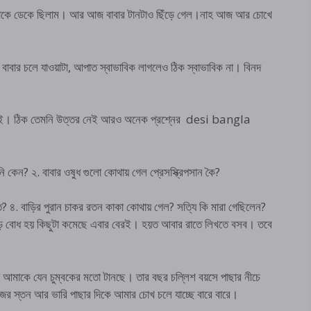
র মাকে ডেকে ছিলাম। আর আজ বাবার টানটাও ছিঁড়ে গেল।নাহ আজ আর চোখে
 বাবার চলে যাওয়াটা, আপাত স্বাভাবিক লাগলেও ঠিক স্বাভাবিক না। বিনদ
েই। ঠিক তেমনি উত্তর নেই আরও অনেক প্রশ্নের desi bangla
নি কেন? ২. বাবার ওষুধ গুলো কোথায় গেল প্রেসস্ক্রিপসান কৈ?
? ৪. বাড়ির পুরান চাকর রতন কাকা কোথায় গেল? সত্যি কি মারা গেছিলেন?
ভিড় বোধ হয় কিছুটা কমেছে এবার বেরই। হয়ত আবার রাতে লিখতে বসব। তবে
 আমাকে যেন চুম্বকের মতো টানছে। তার বছর চল্লিশ বয়সে পাছার নীচে
াইজের স্তন আর ভারি পাছার দিকে আমার চোখ চলে যাচ্ছে বারে বারে।