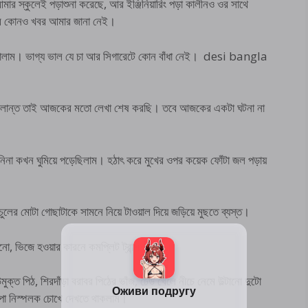
 স্কুলেই পড়াশুনা করেছে, আর ইঞ্জিনিয়ারিং পড়া কালীনও ওর সাথে
ার কোনও খবর আমার জানা নেই।
ে মিটালাম। ভাগ্য ভাল যে চা আর সিগারেটে কোন বাঁধা নেই। desi bangla
র ক্লান্ত তাই আজকের মতো লেখা শেষ করছি। তবে আজকের একটা ঘটনা না
ানিনা কখন ঘুমিয়ে পড়েছিলাম। হঠাৎ করে মুখের ওপর কয়েক ফোঁটা জল পড়ায়
বা চুলের মোটা গোছাটাকে সামনে নিয়ে টাওয়াল দিয়ে জড়িয়ে মুছতে ব্যস্ত।
, ভিজে হওয়ার কারনে কমপ্লিট ট্রান্সপ্যারেন্ট।
্মুক্ত পিঠ, শিরদাঁড়া বরাবর পিঠের ভাঁজ, ঢেউ খেলে নীচে নেমে উল্টানো দুটো
 পা নিস্পলক চোখে দেখতে থাকলাম।