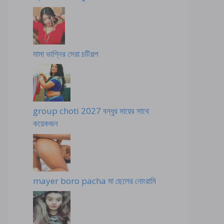
মামা ভাগ্নির সেরা চটিগল্প
group choti 2027 বন্ধুর মায়ের সাথে
কয়েকজন
mayer boro pacha মা ছেলের নোংরামি