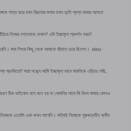
িঙ্গকে শান্ত করে যখন বিছানায় শুলাম তখন দুটো প্রশ্ন মাথায় আসতে
ঁড়িয়ে নিজের নগ্নতাকে দেখাল? এটা ইচ্ছাকৃত প্রদর্শন নয়ত?
ি হয়নি। বাবা নিশ্চয় কিছু থেকে আমাকে বাঁচাতে চেয়ে ছিলেন। desi
শ্য প্রনদিতো? সারা সন্ধ্যে আমি ইচ্ছাকৃত ভাবে মামনিকে এড়িয়ে গেছি,
আচরণ ঠিক ভাইবোন বলে মনে হয় না।মামনির সাথে কি বিনদ মামার কোনও
ে নিজেকে এতোটা একা কখন লাগেনি। সত্যিই নিজেকে পুরুষত্বহীন ক্লীব