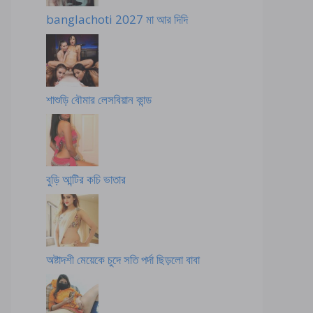
banglachoti 2027 মা আর দিদি
শাশুড়ি বৌমার লেসবিয়ান কান্ড
বুড়ি আন্টির কচি ভাতার
অষ্টাদশী মেয়েকে চুদে সতি পর্দা ছিড়লো বাবা