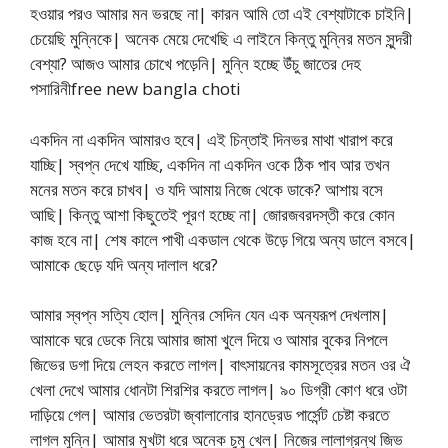
হওয়ার পরও আমার মন ভরছে না| কারন আমি তো এই বেশ্যাটাকে চাইনি|
চেয়েছি মুন্নিকে| অনেক মেয়ে দেখেছি এ লাইনে কিন্তু মুন্নির মতন সুন্দরী
বেশ্যা? আজও আমার চোখে পড়েনি| মুন্নি হচ্ছে উঁচু জাতের দেহ
পসারিনীfree new bangla choti
একদিন না একদিন আমারও হবে| এই চিন্তাই দিনভর মাথা খারাপ করে
যাচ্ছি| স্বপ্ন দেখে যাচ্ছি, একদিন না একদিন ওকে ঠিক পাব আর তখন
মনের মতন করে চাখব| ও যদি আমায় নিজে থেকে ডাকে? আশায় বসে
আছি| কিন্তু আশা কিছুতেই পূরণ হচ্ছে না| জোরজবরদস্তী করে কোন
কাজ হবে না| শেষ কালে পাখী একডাল থেকে উড়ে গিয়ে অন্য ডালে বসবে|
আমাকে ছেড়ে যদি অন্য দালাল ধরে?
আমার স্বপ্ন সত্যি হোল| মুন্নির সেদিন যেন এক অন্যরূপ দেখলাম|
আমাকে ঘরে ডেকে নিয়ে আমার জামা খুলে দিয়ে ও আমার বুকের নিপলে
জিভের ডগা দিয়ে লেহন করতে লাগল| বাৎসায়নের কামসূত্রের মতন ওর ঐ
খেলা দেখে আমার ধোনটা শিরশির করতে লাগল| ৯০ ডিগ্রী কোণ ধরে ওটা
দাড়িয়ে গেল| আমার ভেতরটা জ্বালানোর হানড্রেড পার্সেন্ট চেষ্টা করতে
লাগল মুন্নি| আমার মুখটা ধরে অনেক চুমু খেল| নিজের লালাগ্রন্থ জিভ