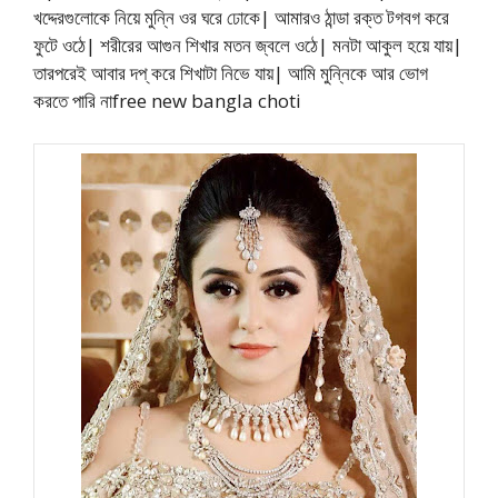
খদ্দেরগুলোকে নিয়ে মুন্নি ওর ঘরে ঢোকে| আমারও ঠান্ডা রক্ত টগবগ করে
ফুটে ওঠে| শরীরের আগুন শিখার মতন জ্বলে ওঠে| মনটা আকুল হয়ে যায়|
তারপরেই আবার দপ্ করে শিখাটা নিভে যায়| আমি মুন্নিকে আর ভোগ
করতে পারি নাfree new bangla choti