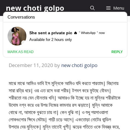
Skip
new choti golpo
Menu
to
content
Free New Bangla
Choti
December 11, 2020
by
new choti golpo
মাঝে মাঝে আমিও ভাবি ইস মুন্নিকে আমিও যদি করতে পারতাম| বিছানায়
সারা রত্রি ধরে| ওর এত রসে ভরা শরীর| টগবগ করে ফুটছে যৌবন|
শরীরতো নয় যেন যৌনতার খনি| আমারও কি ইচ্ছে হয় না মুন্নির শরীরটাকে
উদোম নগ্ন করে ওর উপর নিজের কামনার রস ঝড়াতে| মুন্নি আমাকে
বোঝে না, আমাকে বুঝতে চায় না| কেন বুঝি না| ও শুধু পয়সাওয়ালা
লোকগুলোর ক্ষিধে মেটায়| গাড়ী চড়ে আসে| একতোড়া নোটের বান্ডিল
উপহার দেয় মুন্নিকে| মুন্নি তাতেই খুশী| ঝড়ের গতিতে ওকে বিবস্ত্র করে,