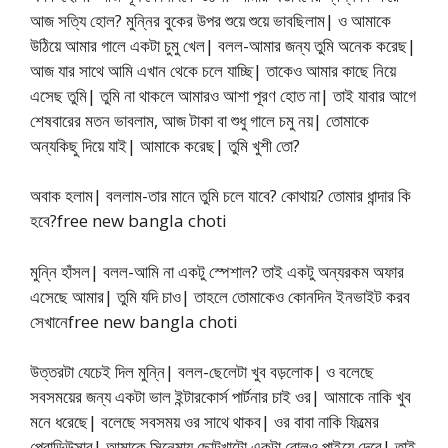
আজ সত্যি হোল? মুন্নির বুকের উপর শুয়ে শুয়ে ভাবছিলাম| ও আমাকে
উঠিয়ে আমার গালে একটা চুমু খেল| বলল-আমার জন্য তুমি অনেক করেছ|
আজ যার সাথে আমি এখান থেকে চলে যাচ্ছি| তাকেও আমার কাছে নিয়ে
এসেছ তুমি| তুমি না থাকলে আমারও আশা পূরণ হোত না| তাই যাবার আগে
শেষবারের মতন ভাবলাম, আজ টাকা বা শুধু গালে চমু নয়| তোমাকে
অন্যকিছু দিয়ে যাই| আমাকে করেছ| তুমি খুশী তো?
অবাক হলাম| বললাম-তার মানে তুমি চলে যাবে? কোথায়? তোমার ধান্দার কি
হবে?free new bangla choti
মুন্নি হাঁসল| বলল-আমি না একটু স্পেশাল? তাই একটু অন্যরকম অফার
এসেছে আমার| তুমি যদি চাও| তাহলে তোমাকেও কোনদিন ইনভাইট করব
সেখানেfree new bangla choti
উত্তরটা যেচেই দিল মুন্নি| বলল-ছেলেটা খুব বড়লোক| ও বলেছে
সবসময়ের জন্য একটা ভাল ইন্টারকোর্স পার্টনার চাই ওর| আমাকে নাকি খুব
মনে ধরেছে| বলেছে সবসময় ওর সাথে থাকব| ওর বাবা নাকি ফিল্মের
প্রোডিউসার| আমাকে সিনেমায় ছোটখাটো একটা রোলও পাইয়ে দেবে| তাই