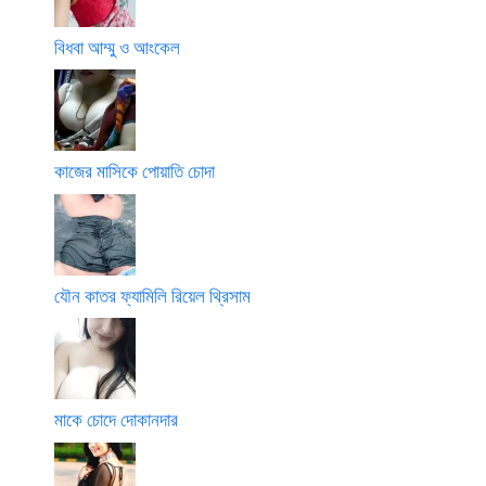
বিধবা আম্মু ও আংকেল
কাজের মাসিকে পোয়াতি চোদা
যৌন কাতর ফ্যামিলি রিয়েল থ্রিসাম
মাকে চোদে দোকানদার