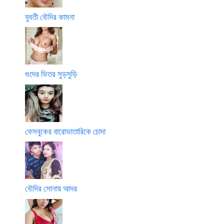
যুবতী বৌদির কামনা
গুদের ভিতর সুড়সুড়ি
ফেসবুকের বারোভাতারিকে চোদা
বৌদির সোনায় আদর