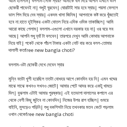
আমি হাঁসলাম| বললাম-সেকি স্যার? আমাকে বাদ দিয়ে আপনি এখানে ভাল
ছোকরী পাবেনই না| শুধুই ঘুরবেন| ঘোরাটাই সার হবে স্যার| পয়সা ফেললে
ভাল পিস দিয়ে দেব স্যার| একদম খাসা জিনিষ| আপনাকে কষ্ট করে খুঁজতেই
হবে না.হাতে হূইস্কির একটা বোতল নিয়ে এদিক ওদিক তাকাচ্ছিল| আমি
আরো কাছে গেলাম| বললাম-এগুলো এখানে দরকার হয় না| ওর ঘরে সব
আছে| আপনি শুধু হ্যাঁ টা বলবেন| তারপরে দেখুন আমি কোথায় আপনাকে
নিয়ে যাই| পকেট থেকে পাঁচশ টাকার একটা নোট বার করে বলল-তোমার
দালালী কতfree new bangla choti?
বললাম-ওটা ছোকরী দেখে দেবেন স্যার
মুন্নি যতটা খুশী হয়েছিল ততটা বোধহয় আগে কোনদিন হয় নি| এমন খদ্দের
মাঝে সাঝে কখনও সখনও জোটে| আমার পেটে আদর করে একটু খামচে
দিল| বুঝলাম এটাই আমার পুরষ্কার| এই হতভাগা দালালের কপালে এর
থেকে বেশী কিছু জুটবে না কোনদিন| নিজের উপর রাগ হচ্ছিল| গুমরে
যাইনি, মুসড়েও পড়িনি| শুধু বকশিসটা নিয়ে তখনকার মতন কেটে পড়লাম
ওখান থেকেfree new bangla choti