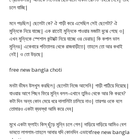
চলে যাচ্ছি|
মনে পড়ছিল| ছেলেটা কে? ঐ গাড়ী করে এসেছিল সেই ছেলেটা? ঐ
মুন্নিকে নিয়ে যাচ্ছে| এক রাতেই মুন্নিকে পাওয়ার মজাটা বুঝে গেছে ও|
এখন মুন্নিকে স্পেশাল কন্টাক্টে নিয়ে যাচ্ছে ওর ডেরায়| কি কপাল ভাল
মুন্নির| একেবারে পতিতালয় থেকে রাজবাড়ীতে| তাহলে তো আর কথাই
নেই| ও তো উড়ছে|
free new bangla choti
মনটা ভীষন উসখুস করছিল| ছেলেটা নিজে আসেনি| গাড়ী পাঠিয়ে দিয়েছে|
যাওয়ার আগে পিছন ফিরে মুন্নি বলল-এখানে তুমিও থেকে আর কি করবে?
কটা দিন অন্য কোন মেয়ে ধরে দালালিটা চালিয়ে নাও| তারপর ওকে বলে
তোমারও একটা ব্যবস্থা আমি করে দেব|
মুখে একটা ফ্লাইং কিস্ ছুঁড়ে মুন্নি চলে গেল| দাড়িয়ে দাড়িয়ে আমিও বেশ
ভাবতে লাগলাম-তাহলে আবার যদি কোনদিন এভাবেfree new bangla