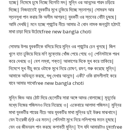
হচ্ছে| নিমেষে চুষে নিচ্ছে বিলেতি মদ| মুন্নি ওর আনন্দের পারদ চড়িয়ে
দিচ্ছে| নিজহাতেই যুবকটির মুখে ঢুকিয়ে দিচ্ছে স্তনাগ্র| সোমরস আর
স্তনসুধা পান করার কি অসীম আগ্রহ| যুবকটী ওর স্তনের বোঁটা চুষছে|
আমি দেখছি| মনে হচ্ছে প্যান্টের নীচে আমার ঐ ধোন নামক জন্তুটা হঠাৎই
মাথা চাড়া দিয়ে উঠেছেfree new bangla choti
সোফার উপর যুবকটিকে বসিয়ে দিয়ে মুন্নি ওর প্যান্টের চেন খুলছে| জিপ
খুলে হাত ঢুকিয়ে দিয়ে মণি মুক্তোর খোঁজ পেয়ে গেছে ও| পেনিসটাকে পরখ
করে দেখছে ও| বেশ লম্বা, শক্ত| আকাশের দিকে মুখ করে তাকিয়ে|
নিমেশে মুখ নীচু করে ওটাকে মুখে নিয়ে চোষণ, রমণ, শুরু করেছে মুন্নি|
আমাকে অভিভূত করছে, শুধু দেখার আনন্দে| একী? ওকি রাসলীলাই করে
যাবে আমার সাথেfree new bangla choti
মুন্নি জিভ আর ঠোট দিয়ে ছেলেটির সারা অঙ্গে আদর বোলাচ্ছে| মূহূর্তের
মধ্যে নিজের পজিসনও নিয়ে নিয়েছে ও| একেবারে আলাদা পজিসন| মুন্নির
মাথা যুবকটীর পায়ের নীচে আর যূবকটির মাথা মুন্নির দুই উরুর মাঝখানে|
যেন ইংরেজী 69 এর মতন| পেনিসটা মুখে নিয়ে ললিপপের মতন চুষছে|
যেন ওর জীবনরস পান করছে কলাবতী মুন্নি| ইস যদি আমারটাও চুষতfree