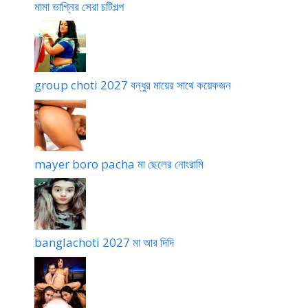
মামা ভাগ্নির সেরা চটিগল্প
রা
ত্রি
র
গ
ল্প
group choti 2027 বন্ধুর মায়ের সাথে কয়েকজন
mayer boro pacha মা ছেলের নোংরামি
banglachoti 2027 মা আর দিদি