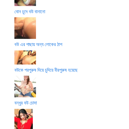
বোন চুদে বউ বানানো
বউ এর পাছায় অন্য লোকের ঠাপ
বউকে পরপুরুষ দিয়ে চুদিয়ে বীরপুরুষ হয়েছে
বন্ধুর বউ চোদা