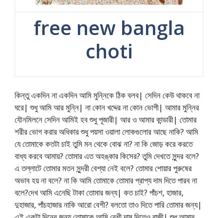
free new bangla
choti
কিন্তু একদিন না একদিন আমি মুন্নিকে ঠিক বলব| সেদিন কেউ থাকবে না
ঘরে| শুধু আমি আর মুন্নি| না কোন খদ্দের না কোন ভোগী| আমার মুন্নির
যৌনমিলনে সেদিন আমিই হব শুধু পূজারী| আর ও আমার কান্ডারী| তোমার
শরীর ভোগ করার অধিকার শুধু পয়সা ওয়ালা লোকগুলোর আছে নাকি? আমি
যে তোমাকে কতটা চাই তুমি মন থেকে বোঝ না? না কি জোড় করে করতে
বাধ্য করবে আমায়? তোমার এত অহঙ্কার কিসের? তুমি দেখতে সুন্দর বলে?
এ তল্লাটে তোমার মতন সুন্দরী বেশ্যা নেই বলে? তোমার শোয়ার পুরুষের
অভাব হয় না বলে? না কি আমি তোমাকে তোমার প্রাপ্য দাম দিতে পারব না
বলে?দেখ আমি এনেছি টাকা তোমার জন্য| কত চাই? পাঁচশ, হাজার,
দুহাজার, পাঁচহাজার নাকি আরো বেশী? বলতো তাও দিতে পারি তোমার জন্য|
এই একটা দিনের জন্য তোমাকে আমি বেশী দাম দিতেও রাজী| শুধু আমার