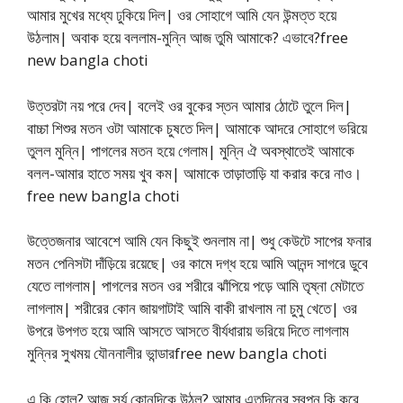
আমার মুখের মধ্যে ঢুকিয়ে দিল| ওর সোহাগে আমি যেন উন্মত্ত হয়ে
উঠলাম| অবাক হয়ে বললাম-মুন্নি আজ তুমি আমাকে? এভাবে?free
new bangla choti
উত্তরটা নয় পরে দেব| বলেই ওর বুকের স্তন আমার ঠোটে তুলে দিল|
বাচ্চা শিশুর মতন ওটা আমাকে চুষতে দিল| আমাকে আদরে সোহাগে ভরিয়ে
তুলল মুন্নি| পাগলের মতন হয়ে গেলাম| মুন্নি ঐ অবস্থাতেই আমাকে
বলল-আমার হাতে সময় খুব কম| আমাকে তাড়াতাড়ি যা করার করে নাও।
free new bangla choti
উত্তেজনার আবেশে আমি যেন কিছুই শুনলাম না| শুধু কেউটে সাপের ফনার
মতন পেনিসটা দাঁড়িয়ে রয়েছে| ওর কামে দগ্ধ হয়ে আমি আনন্দ সাগরে ডুবে
যেতে লাগলাম| পাগলের মতন ওর শরীরে ঝাঁপিয়ে পড়ে আমি তৃষ্না মেটাতে
লাগলাম| শরীরের কোন জায়গাটাই আমি বাকী রাখলাম না চুমু খেতে| ওর
উপরে উপগত হয়ে আমি আসতে আসতে বীর্যধারায় ভরিয়ে দিতে লাগলাম
মুন্নির সুখময় যৌননালীর ভান্ডারfree new bangla choti
এ কি হোল? আজ সূর্য কোনদিকে উঠল? আমার এতদিনের স্বপ্ন কি করে