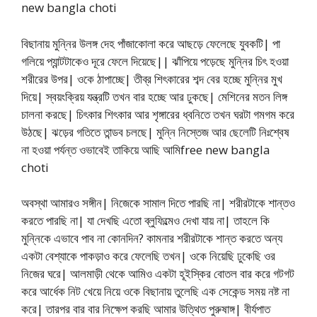
new bangla choti
বিছানায় মুন্নির উলঙ্গ দেহ পাঁজাকোলা করে আছড়ে ফেলেছে যুবকটি| পা
গলিয়ে প্যান্টটাকেও দূরে ফেলে দিয়েছে|| ঝাঁপিয়ে পড়েছে মুন্নির চিৎ হওয়া
শরীরের উপর| ওকে ঠাপাচ্ছে| তীব্র শিৎকারের শব্দ বের হচ্ছে মুন্নির মুখ
দিয়ে| স্বয়ংক্রিয় যন্ত্রটি তখন বার হচ্ছে আর ঢুকছে| মেশিনের মতন লিঙ্গ
চালনা করছে| চিৎকার শিৎকার আর শৃঙ্গারের ধ্বনিতে তখন ঘরটা গমগম করে
উঠছে| ঝড়ের গতিতে তান্ডব চলছে| মুন্নি নিস্তেজ আর ছেলেটি নিঃশ্বেষ
না হওয়া পর্যন্ত ওভাবেই তাকিয়ে আছি আমিfree new bangla
choti
অবস্থা আমারও সঙ্গীন| নিজেকে সামাল দিতে পারছি না| শরীরটাকে শান্তও
করতে পারছি না| যা দেখছি এতো ব্লুফিল্মেও দেখা যায় না| তাহলে কি
মুন্নিকে এভাবে পাব না কোনদিন? কামনার শরীরটাকে শান্ত করতে অন্য
একটা বেশ্যাকে পাকড়াও করে ফেলেছি তখন| ওকে নিয়েছি ঢুকেছি ওর
নিজের ঘরে| আলমাড়ী থেকে আমিও একটা হূইস্কির বোতল বার করে গটগট
করে আর্ধেক নিট খেয়ে নিয়ে ওকে বিছানায় তুলেছি এক সেকেন্ড সময় নষ্ট না
করে| তারপর বার বার নিক্ষেপ করছি আমার উত্থিত পুরুষাঙ্গ| বীর্যপাত