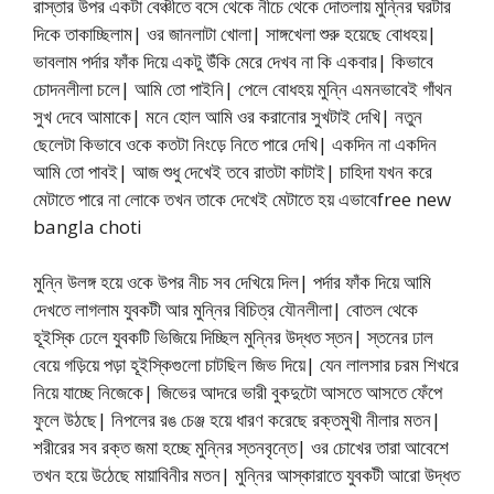
রাস্তার উপর একটা বেঞ্চীতে বসে থেকে নীচে থেকে দোতলায় মুন্নির ঘরটার
দিকে তাকাচ্ছিলাম| ওর জানলাটা খোলা| সাঙ্গখেলা শুরু হয়েছে বোধহয়|
ভাবলাম পর্দার ফাঁক দিয়ে একটু উঁকি মেরে দেখব না কি একবার| কিভাবে
চোদনলীলা চলে| আমি তো পাইনি| পেলে বোধহয় মুন্নি এমনভাবেই গাঁথন
সুখ দেবে আমাকে| মনে হোল আমি ওর করানোর সুখটাই দেখি| নতুন
ছেলেটা কিভাবে ওকে কতটা নিংড়ে নিতে পারে দেখি| একদিন না একদিন
আমি তো পাবই| আজ শুধু দেখেই তবে রাতটা কাটাই| চাহিদা যখন করে
মেটাতে পারে না লোকে তখন তাকে দেখেই মেটাতে হয় এভাবেfree new
bangla choti
মুন্নি উলঙ্গ হয়ে ওকে উপর নীচ সব দেখিয়ে দিল| পর্দার ফাঁক দিয়ে আমি
দেখতে লাগলাম যুবকটী আর মুন্নির বিচিত্র যৌনলীলা| বোতল থেকে
হূইস্কি ঢেলে যুবকটি ভিজিয়ে দিচ্ছিল মুন্নির উদ্ধত স্তন| স্তনের ঢাল
বেয়ে গড়িয়ে পড়া হূইস্কিগুলো চাটছিল জিভ দিয়ে| যেন লালসার চরম শিখরে
নিয়ে যাচ্ছে নিজেকে| জিভের আদরে ভারী বুকদুটো আসতে আসতে ফেঁপে
ফুলে উঠছে| নিপলের রঙ চেঞ্জ হয়ে ধারণ করেছে রক্তমুখী নীলার মতন|
শরীরের সব রক্ত জমা হচ্ছে মুন্নির স্তনবৃন্তে| ওর চোখের তারা আবেশে
তখন হয়ে উঠেছে মায়াবিনীর মতন| মুন্নির আস্কারাতে যুবকটী আরো উদ্ধত