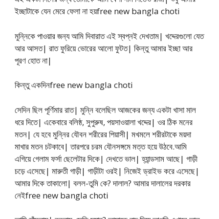
ইচ্ছাটাকে যেন মেরে ফেলা না হয়free new bangla choti
মুন্নিকে পাওয়ার জন্য আমি দিবারাত এই স্বপ্নই দেখতাম| খদ্দেরগুলো যেত
আর আসত| রাত ফুরিয়ে ভোরের আলো ফুটত| কিন্তু আমার ইচ্ছা আর
পূরণ হোত না|
কিন্তু একদিনfree new bangla choti
সেদিন ছিল পূর্ণিমার রাত| মুন্নি বলেছিল আজকের জন্য একটা খাসা মাল
ধরে দিতে| একেবারে বলিষ্ঠ, সুপুরুষ, পয়সাওয়ালা খদ্দের| ওর ঠিক মনের
মতন| যে হবে মুন্নির যৌবন শরীরের পিয়াসী| মখমলে শরীরটাকে ময়দা
মাখার মতন চটকাবে| তারপরে চরম যৌনসঙ্গমে মত্ত হয়ে উঠবে.আমি
এগিয়ে গেলাম ফর্সা ছেলেটার দিকে| দেখতে ভাল| হ্যান্ডসাম আছে| গাড়ী
চড়ে এসেছে| মারুতী গাড়ী| গাড়ীটা ওরই| নিজেই ড্রাইভ করে এসেছে|
আমার দিকে তাকালো| বলল-তুমি কে? দালাল? আমার দালালের দরকার
নেইfree new bangla choti