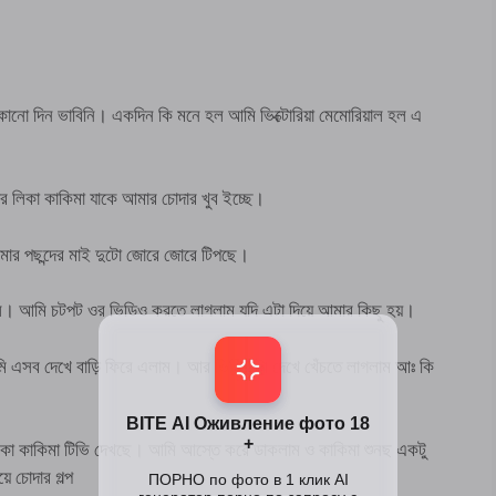
োনো দিন ভাবিনি। একদিন কি মনে হল আমি ভিক্টোরিয়া মেমোরিয়াল হল এ
ার লিকা কাকিমা যাকে আমার চোদার খুব ইচ্ছে।
মার পছন্দের মাই দুটো জোরে জোরে টিপছে।
ল। আমি চটপট ওর ভিডিও করতে লাগলাম যদি এটা দিয়ে আমার কিছু হয়।
 এসব দেখে বাড়ি ফিরে এলাম। আর ভিডিও টা দেখে খেঁচতে লাগলাম আঃ কি
িকা কাকিমা টিভি দেখছে। আমি আস্তে করে ডাকলাম ও কাকিমা শুনছ একটু
চোদার গল্প