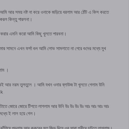
মি আর সময় নষ্ট না করে ওনাকে জড়িয়ে ধরলাম আর ঠোঁট এ কিস করতে
 করল কিন্তু পারলনা।
যা করার এমনি করো আমি কিছু খুলতে পারবনা।
আমার সামনে এখন ফর্সা গুদ আমি লোভ সামলাতে না পেরে গুদের মধ্যে মুখ
খলাম ।
েই আর নরম তুলতুলে । আমি যখন ওনার ব্লাউজ টা খুলতে গেলাম উনি
uk
াই দুটোতে জোরে জোরে টিপতে লাগলাম আর উনি উঃ উঃ উঃ উঃ আঃ আঃ আঃ আঃ
মধ্যে ই লাল হয়ে গেল।
াঁপিয়ে পড়লাম আর কুকুরের মত জিভ দিয়ে ওর সারা শরীরে চাটতে লাগলাম।