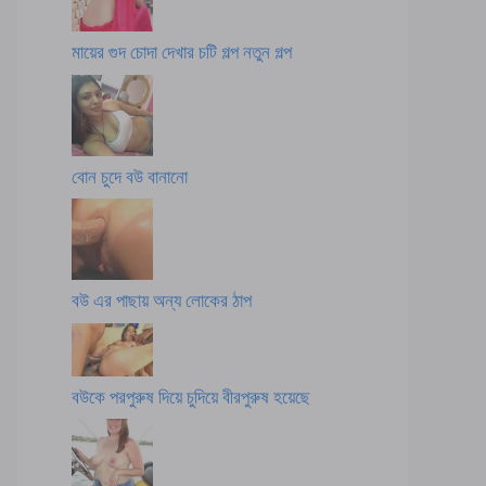
মায়ের গুদ চোদা দেখার চটি গল্প নতুন গল্প
বোন চুদে বউ বানানো
বউ এর পাছায় অন্য লোকের ঠাপ
বউকে পরপুরুষ দিয়ে চুদিয়ে বীরপুরুষ হয়েছে