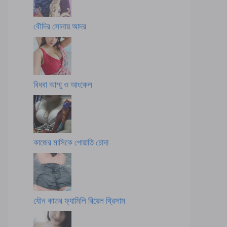
বৌদির সোনায় আদর
বিধবা আম্মু ও আংকেল
কাজের মাসিকে পোয়াতি চোদা
যৌন কাতর ফ্যামিলি রিয়েল থ্রিসাম