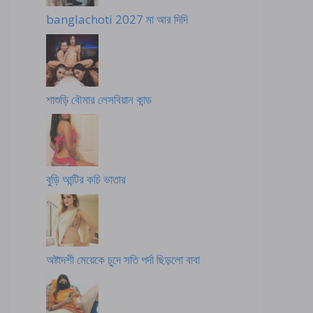
banglachoti 2027 মা আর দিদি
শাশুড়ি বৌমার লেসবিয়ান কান্ড
বুড়ি আন্টির কচি ভাতার
অষ্টাদশী মেয়েকে চুদে সতি পর্দা ছিড়লো বাবা