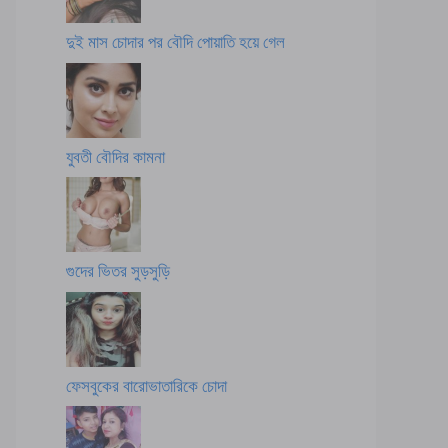
দুই মাস চোদার পর বৌদি পোয়াতি হয়ে গেল
যুবতী বৌদির কামনা
গুদের ভিতর সুড়সুড়ি
ফেসবুকের বারোভাতারিকে চোদা