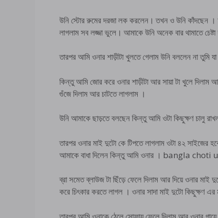
উনি স্টোর রুমের দরজা লক করলেন। তখন ও উনি কাঁদছেন । আ
লাগলাম সব লজ্জা ভুলে। আমাকে উনি অনেক বার থামাতে চেষ্টা
তারপর আমি ওনার শাড়ীটা খুলতে গেলাম উনি বললেন না তুমি 
কিন্তু আমি জোর করে ওনার শাড়ীটা আর সায়া টা খুলে দিলাম 
গুঁজে দিলাম আর চাটতে লাগলাম ।
উনি আমাকে ছাড়তে বলছেন কিন্তু আমি ওটা কিছুক্ষণ চালু রা
তারপর ওনার মাই দুটো কে টিপতে লাগলাম ওটা ৪২ সাইজের হব
আমাকে বাধা দিলেন কিন্তু আমি ওনার । bangla choti 
ব্রা সমেত ব্লাউজ টা ছিঁড়ে ফেলে দিলাম আর দিয়ে ওনার ম
করে চিৎকার করতে লাগল । ওনার সাদা মাই দুটো কিছুক্ষণ এর 
তারপর আমি ওনাকে ঠেলে সোফায় ফেলে দিলাম আর ওনার গায়ে ঝ