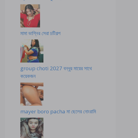
মামা ভাগ্নির সেরা চটিগল্প
group choti 2027 বন্ধুর মায়ের সাথে
কয়েকজন
mayer boro pacha মা ছেলের নোংরামি