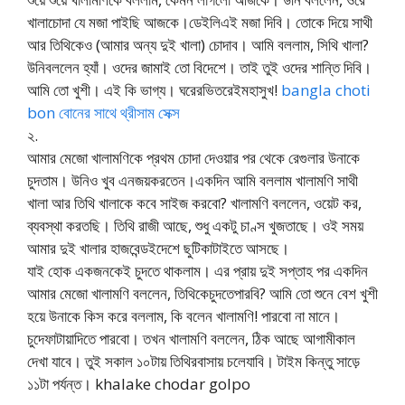
খালাচোদা যে মজা পাইছি আজকে।ডেইলিএই মজা দিবি। তোকে দিয়ে সাথী
আর তিথিকেও (আমার অন্য দুই খালা) চোদাব। আমি বললাম, সিথি খালা?
উনিবললেন হ্যাঁ। ওদের জামাই তো বিদেশে। তাই তুই ওদের শান্তি দিবি।
আমি তো খুশী। এই কি ভাগ্য। ঘরেরভিতরেইমহাসুখ!
bangla choti
bon বোনের সাথে থ্রীসাম সেক্স
২.
আমার মেজো খালামণিকে প্রথম চোদা দেওয়ার পর থেকে রেগুলার উনাকে
চুদতাম। উনিও খুব এনজয়করতেন।একদিন আমি বললাম খালামণি সাথী
খালা আর তিথি খালাকে কবে সাইজ করবো? খালামণি বললেন, ওয়েট কর,
ব্যবস্থা করতছি। তিথি রাজী আছে, শুধু একটু চাণ্স খুজতাছে। ওই সময়
আমার দুই খালার হাজবেন্ডইদেশে ছুটিকাটাইতে আসছে।
যাই হোক একজনকেই চুদতে থাকলাম। এর প্রায় দুই সপ্তাহ পর একদিন
আমার মেজো খালামণি বললেন, তিথিকেচুদতেপারবি? আমি তো শুনে বেশ খুশী
হয়ে উনাকে কিস করে বললাম, কি বলেন খালামণি! পারবো না মানে।
চুদেফাটায়াদিতে পারবো। তখন খালামণি বললেন, ঠিক আছে আগামীকাল
দেখা যাবে। তুই সকাল ১০টায় তিথিরবাসায় চলেযাবি। টাইম কিন্তু সাড়ে
১১টা পর্যন্ত। khalake chodar golpo