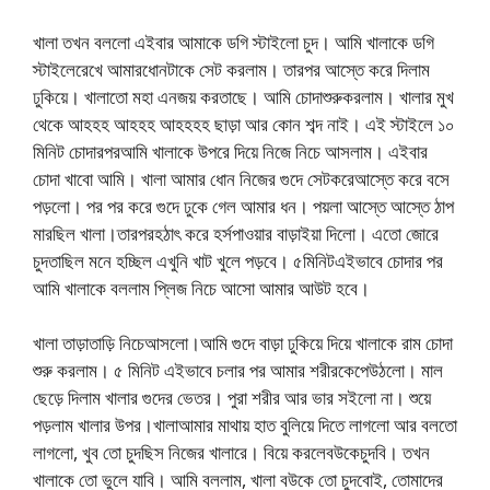
খালা তখন বললো এইবার আমাকে ডগি স্টাইলো চুদ। আমি খালাকে ডগি
স্টাইলেরেখে আমারধোনটাকে সেট করলাম। তারপর আস্তে করে দিলাম
ঢুকিয়ে। খালাতো মহা এনজয় করতাছে। আমি চোদাশুরুকরলাম। খালার মুখ
থেকে আহহহ আহহহ আহহহহ ছাড়া আর কোন শব্দ নাই। এই স্টাইলে ১০
মিনিট চোদারপরআমি খালাকে উপরে দিয়ে নিজে নিচে আসলাম। এইবার
চোদা খাবো আমি। খালা আমার ধোন নিজের গুদে সেটকরেআস্তে করে বসে
পড়লো। পর পর করে গুদে ঢুকে গেল আমার ধন। পয়লা আস্তে আস্তে ঠাপ
মারছিল খালা।তারপরহঠাৎ করে হর্সপাওয়ার বাড়াইয়া দিলো। এতো জোরে
চুদতাছিল মনে হচ্ছিল এখুনি খাট খুলে পড়বে। ৫মিনিটএইভাবে চোদার পর
আমি খালাকে বললাম প্লিজ নিচে আসো আমার আউট হবে।
খালা তাড়াতাড়ি নিচেআসলো।আমি গুদে বাড়া ঢুকিয়ে দিয়ে খালাকে রাম চোদা
শুরু করলাম। ৫ মিনিট এইভাবে চলার পর আমার শরীরকেপেউঠলো। মাল
ছেড়ে দিলাম খালার গুদের ভেতর। পুরা শরীর আর ভার সইলো না। শুয়ে
পড়লাম খালার উপর।খালাআমার মাথায় হাত বুলিয়ে দিতে লাগলো আর বলতো
লাগলো, খুব তো চুদছিস নিজের খালারে। বিয়ে করলেবউকেচুদবি। তখন
খালাকে তো ভুলে যাবি। আমি বললাম, খালা বউকে তো চুদবোই, তোমাদের