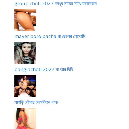
group choti 2027 বন্ধুর মায়ের সাথে কয়েকজন
mayer boro pacha মা ছেলের নোংরামি
banglachoti 2027 মা আর দিদি
শাশুড়ি বৌমার লেসবিয়ান কান্ড