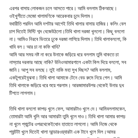
এরপর বাসায় লোকজন চলে আসতে পারে। আমি বললাম ঠিকআছে।
ওইখুশীতে মেজো খালামণিকে আরেকবার চুদে দিলাম।
যথারীতি পরদিন আমি দশটার আগেই তিথি খালার বাসায় হাজির। কলিং বেল
চাপ দিতেই মিস্টি শব্দ বেজেউঠলো।তিথি খালা দরজা খুললো। কিছু বললো
না। আমিও নিরবে ভিতরে ঢুকে দরজা লাগিয়ে দিলাম। তিথি খালাবললো, কি
খাবি বল। আর চা না কফি খাবি?
আমি আর সময় নষ্ট না করে উনাকে জড়িয়ে ধরে বললাম তুমি থাকতে চা
নাস্তার দরকার আছে নাকি? উনিওআমারগালে একটা কিস দিয়ে বললো, সব
জানি। আপু সব বলছে। তুই নাকি মহা সুখ দিছস? আমি বললাম,
একটুপরেইবুঝবা। তিথি খালা আমাকে টেনে বেড রুমে নিয়ে গেল। আমি
তিথি খালাকে জড়িয়ে ধরে শুয়ে পরলাম। আরজামারউপর থেকেই উনার দুধ
টিপতে লাগলাম।
তিথি খালা বললো কাপড় খুলে ফেল, আমারটাও খুলে দে। আমিবললামকেন,
তোমারটা আমি খুলি আর আমারটা তুমি খুলে দাও। তিথি খালা আমার কাপড়
না খুলে প্যান্টের ওপরথেকেইধোন হাতাতে লাগলো। আমি নিজে থেকে
প্যান্টটা খুলে দিতেই খালা আন্ডারওয়্যারটা এক টানে খুলে দিল।আমর