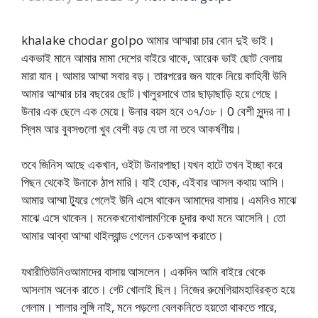
khalake chodar golpo আমার আম্মারা চার বোন দুই ভাই।
একভাই মানে আমার মামা দেশের বাইরে থাকে, আরেক ভাই ছোট বেলায়
মারা যান। আমার আম্মা সবার বড়। তারপরের জন যাকে নিয়ে কাহিনী উনি
আমার আম্মার চার বছরের ছোট।খালুরসাথে তার ছাড়াছাড়ি হয়ে গেছে।
উনার এক ছেলে এক মেয়ে। উনার বয়স হবে ৩৭/৩৮। 0 বেশী সুন্দর না।
স্লিম আর বুবসগুলো খুব বেশী বড় যে তা না তবে আকর্ষণীয়।
তবে জিনিস আছে একখান, ওইটা উনারপাছা।যখন হাটে তখন ইচ্ছা করে
পিছন থেকেই উনাকে ঠাপ মারি। যাই হোক, এইবার আসল কথায় আসি।
আমার আম্মা ট্যুরে গেলেই উনি এসে থাকেন আমাদের বাসায়। এমনিও মাঝে
মাঝে এসে থাকেন। মনেকখনোখালামণিকে চুদার কথা মনে আসেনি। তো
আমার আব্বা আম্মা থাইল্যান্ড গেলেন চেকআপ করাতে।
যথারীতিউনিওআমাদের বাসায় আসলেন। একদিন আমি বাইরে থেকে
আসলাম অনেক রাতে। গেট খোলাই ছিল। নিজের রুমেগিয়ামহাবিরক্ত হয়ে
গেলাম। শালার লুঙ্গি নাই, মনে পড়লো বেলকনিতে হয়তো থাকতে পারে,