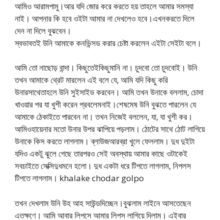
আমিও আরামপামু।আর যদি জোর করে করতে হয় তাহলে আমার সমস্যা
নাই। আপনার কি হবে ওইটা আমার না দেখলেও হবে।এখনকরতে দিলে
দেন না দিলে বুঝবেন।
স্বভাবতই উনি আমাকে কনভিন্সড করার চেষ্টা করলেন এইটা সেইটা বলে।
আমি তো নাছোড় বান্দা। কিছুতেইকিছুমানি না। চুদবো তো চুদবোই। উনি
তখন আমাকে থ্রেট মারলেন এই বলে যে, আমি যদি কিছু করি
উনারসাথেতাহলে উনি সুইসাইড করবেন। আমি তখন উনাকে বললাম, চোদা
খাওয়ার পর যা খুশী করেন প্রবলেমনাই।শেষমেষ উনি বুঝতে পারলেন যে
আমাকে ঠেকাইতে পারবেন না। তখন নিজেই বললেন, যা, যা খুশী কর।
আমিওহায়েনার মতো উনার উপর ঝাপিয়ে পড়লাম। ঠোটের সাথে ঠোট লাগিয়ে
উনাকে কিস করতে লাগলাম। ব্লাউজআরব্রা খুলে ফেললাম। দুধ দুইটা
যদিও একটু ঝুলে গেছে তারপরও সেই অবস্থায় আমার কাছে ওটাকেই
সবচাইতে সেক্সিদুধমনে হলো। দুধ একটা ধরে টিপতে লাগলাম, নিপলস
টিপতে লাগলাম। khalake chodar golpo
তখন দেখলাম উনি উহ আহ সাউন্ডদিচ্ছেন।বুঝলাম লাইনে আসতেছেন
এতক্ষণে। আমি আবার লিপসে আমার লিপস লাগিয়ে দিলাম। এইবার