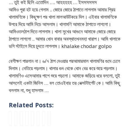
… তুই কই ছিলি এতোদিন …. আহহহহহ … ইসসসসসস
আমিও পুরা হট হয়ে গেলাম .. জোরে জোরে ঠাপাতে লাগলাম আমার প্রিয়
খালামণিকে। কিছুক্ষণ পর খালা মালআউটকরে দিল। এইবার খালামণিকে
উপরে দিয়ে আমি নিচে আসলাম। খালামণি আমাকে ঠাপাতে লাগলো।
আমিওতলঠাপ দিতে লাগলাম। খালা সুখের আগুনে আমাকে জোরে জোরে
ঠাপাতে লাগলো .. আমার ধোন বাবার অবস্থাতখনমহা খারাপ। আমি খালাকে
ডগি স্টাইলে দিয়ে চুদতে লাগলাম। khalake chodar golpo
বেশীক্ষণ পারলান না। ৬/৭ ঠাপ দেওয়ার পরআমারমাল খালামণির গুদে ঢেলে
দিলাম। নেতিয়ে পড়লাম। খালার গুদ থেকে ধোন বের করে শুয়ে পড়লাম।
খালামণিও এসেআমার পাশে শুয়ে পড়লো। আমাকে জড়িয়ে ধরে বললো, তুই
আসলেই একটা জিনিস … বল তোএইবার তর নেক্সটটার্গেট কে। আমি কিছু
বললাম না, শুধু হাসলাম …
Related Posts:
b
স্কু
চে
বু
দু
ডা
রা
ক
o
লে
য়া
ড়া
টি
ক্তা
তে
চি
r
র
র
ব
গু
র
হ
গু