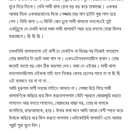
মুখে নিয়ে নিলো। দেখি সাথী খালা চোখ বড় বড় করে তাকাচ্ছে। একবার
আমার দিকে একবারবোনের দিকে।লজ্জায় তার গাল দুইটা পুরা লাল হয়ে
গেল। তিথি খালা ২-৩ মিনিট ধোন চুষে সাথী খালাকে বললোএই তুই
একটুচুষে দে দেখবি কতো মজা সাথী খালামণি গরম হয়ে বললো তোরা কিসব
করতাছস। ছি ছি ছি।
তখনতিথি খালাবললো ওই মাগী ঢং দেখাইস না বিয়ের পর নিজেই বলছোস
তোর জামাইর টা ছোট মজা পাস না। এখনএইসববলতাছিস ক্যান। তোর
জন্যই কতো বড় ধোন ঠিক করলাম দেখ। মজা নে এইবার। সাথী খালা
বললোবলছিলাম ওইকথা তাই বলে নিজের বোনর ছেলের সাথে না না ছি ছি
এই ক্যমনে হয় না না না …
আমি বুঝলাম মাগী সহজে লাইনে আসবে না। সোজা উঠে গিয়ে সাথী
খালামণিকে জড়িয়ে ধরে কিস করতেলাগলাম।উনি প্রথমে জোরাজুরি করতে
লাগলেন আর বলতে লাগলেন, বেয়াদবের বাচ্চা সর, তোর মা বাপকে
বলেদিবো, ছাড়আমাকে, ছাড়। উনার কথা শুনে আমি আরো বেশী শক্ত করে
উনাকে জড়িয়ে ধরে কিস করতে লাগলাম।ওদিকেতিথি খালামণি এসে আমার
প্যান্ট পুরা খুলে দিল।