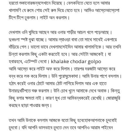
হয়তো শুকানোরজন্যসেখানে দিয়েছে। বেলকনিতে যেতে হলে আমার
খালামণি যে রুমে শোয় সেই রুম দিয়ে যেতে হবে। আমিও আস্তেআস্তেপা
টিপে টিপে ঢুকলাম। লাইট অন করলাম।
দেখলাম ওনি ঘুমিয়ে আছেন আর ওনার শাড়ীর আচল খলে পড়েআছে।
দুধগুলা স্পষ্ট বুঝা যাচ্ছে। আমার ল্যাওড়া বাবা তো সাথে সাথেই একপায়ে
দাঁড়িয়ে গেল। ভালো ভাবে দেখলামসেইদিন আমার খালামণিকে। আর তখনি
চিন্তা করলাম কিছু একটা করতেই হবে। আর সেইটা আজকেই। যা
হবারহবে, এটেম্পট নেবো। khalake chodar golpo
আমি আস্তে করে লাইট অফ করে দিলাম। তারপর দরজাটা আস্তে করে
বন্ধ করে লক করে দিলাম। উনি পুরোঘুমেকাদা। আমি উনার পাশে বসলাম।
হঠাৎ করেই ওনার ঠোটে আমার ঠোট লাগিয়ে দিলাম আর এক হাতে
উনারদুধটিপতে শুরু করলাম। উনি চোখ খুলে আমাকে দেখে অবাক। কিন্তু
কিছু বলার ক্ষমতা নাই। কারণ মুখ তো আমিবন্ধকরেই রেখেছি। জোরাজুরি
করছেন ছাড়া পাওয়ার জন্য।
তখন আমি উনাকে বললাম আজকে যতো কিছু হবেহোকআপনাকে চুদবোই
চুদবো। যদি আপনি ভালভাবে চুদতে দেন তবে আপনিও আরাম পাইবেন