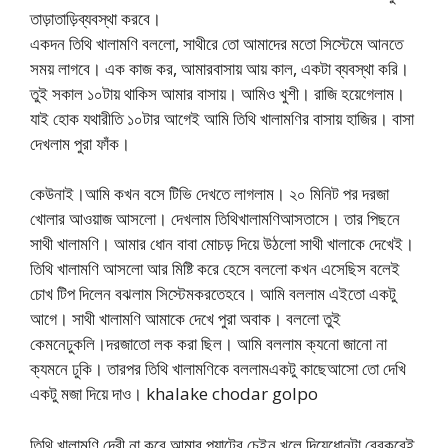
তাড়াতাড়িব্যবস্থা করবে।
একদন তিথি খালামণি বললো, সাথীরে তো আমাদের মতো সিস্টেমে আনতে
সময় লাগবে। এক কাজ কর, আমারবাসায় আয় কাল, একটা ব্যবস্থা করি।
তুই সকাল ১০টায় থাকিস আমার বাসায়। আমিও খুশী। রাজি হয়েগেলাম।
যাই হোক যথারীতি ১০টার আগেই আমি তিথি খালামণির বাসায় হাজির। বাসা
দেখলাম পুরা ফাঁক।
কেউনাই।আমি কখন বসে টিভি দেখতে লাগলাম। ২০ মিনিট পর দরজা
খোলার আওয়াজ আসলো। দেখলাম তিথিখালামণিআসতাসে। তার পিছনে
সাথী খালামণি। আমার ধোন বাবা মোচড় দিয়ে উঠলো সাথী খালাকে দেখেই।
তিথি খালামণি আসলো আর মিষ্টি করে হেসে বললো কখন এসেছিস বলেই
চোখ টিপ দিলেন বঝলাম সিস্টেমকরতেহবে। আমি বললাম এইতো একটু
আগে। সাথী খালামণি আমাকে দেখে পুরা অবাক। বললো তুই
কেমনেঢুকলি।দরজাতো লক করা ছিল। আমি বললাম ক্যনো জানো না
ক্যমনে ঢুকি। তারপর তিথি খালামণিকে বললামএকটু কাছেআসো তো দেখি
একটু মজা দিয়ে দাও। khalake chodar golpo
তিথি খালামণি দেরী না করে আমার প্যান্টের চেইন খুলে দিয়েধোনটা বেরকরেই