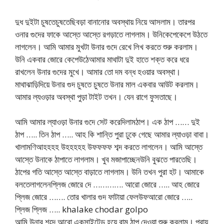
দুধ দুইটা চুষতেচুষতেছিবড়া বানানোর অবস্থায় নিয়ে আসলাম। তারপর
ওনার গুদের ফাকে আস্তে আস্তে রগড়াতে লাগলাম। উনিকেপেকেপে উঠতে
লাগলেন। আমি আমার মুখটা উনার গুদে রেখে লিখ করতে শুরু করলাম।
উনি একবার জোরে কেপেউঠেআমার মাথাটা দুই হাতে শক্ত করে ধরে
রাখলেন উনার গুদের মুখে। আমার তো দম বন্ধ হওয়ার অবস্থা।
মাথাঝাড়িদিয়ে উনার গুদ চুষতে চুষতে উনার মাল একবার আউট করলাম।
আমার ল্যওড়ার অবস্থা পুড়া টাইট তখন। যেন রাগে ফুসতাছে।
আমি আমার ল্যাওড়া উনার গুদে সেট করেদিলামঠাপ। এক ঠাপ …… দুই
ঠাপ ….. তিন ঠাপ ….. আহ কি শান্তি পুরা ঢুকে গেছে আমার ল্যাওড়া বাবা।
খালামণিআহহহহ উহহহহহ উফফফফ শব্দ করতে লাগলেন। আমি আস্তে
আস্তে উনাকে ঠাপাতে লাগলাম। খুব মজাপাচ্ছেনউনি বুঝতে পারতেছি।
ঠাপের গতি আস্তে আস্তে বাড়াতে লাগলাম। উনি তখন পুরা হট। আমাকে
বলতেলাগলেনপ্লিজ জোরে দে …………. আরো জোরে ….. আহ জোরে
প্লিজ জোরে ……. তোর খালার গুদ ফাটায়া ফেলউফআরো জোরে …..
প্লিজ প্লিজ ….. khalake chodar golpo
আমি উনার শব্দে আরো একসাইটেড হয়ে রাম ঠাপ দেওয়া শুরু করলাম। প্রায়