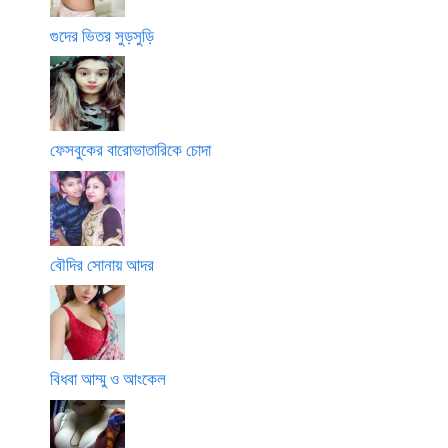
গুদের ভিতর সুড়সুড়ি
ফেসবুকের বারোভাতারিকে চোদা
বৌদির সোনায় আদর
বিধবা আম্মু ও আংকেল