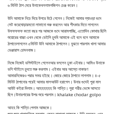
৬ মিনিট ঠাপ মেরে উনাকেবললামপজিশন চেঞ্জ করেন।
উনি আমাকে নিচে দিয়ে উপরে উঠে গেলেন। নিজেই আমার ল্যাওড়া গুদে
সেট করেঘোড়ারমতো লাফানো শুরু করলেন আর শীৎকার দিতে লাগলেন
উফফফফফ কতো বছর পর আজকে গুদে আরামপাচ্ছি, এতোদিন কোথায় ছিলি
শুয়োরের বাচ্চা এখন থেকে ডেইলি চুদবি আমাকে এই বলে বলে আমাকে
ঠাপাতেলাগলেন ৫মিনিট উনি আমাকে ঠাপালেন। বুঝতে পারলাম খালা আমার
ডেঞ্জারাস চোদনবাজ।
নিজে নিজেই ডগিস্টাইলে গেলেনআর বললেন ঢুকা এইবার। আমিও উনাকে
ডগি স্টাইলে চুদতে শুরু করলাম। এইবার আর আস্তে নাকারণ
আমারনিজেরও পরার সময় হইছে। জোরে জোরে ঠাপাতে লাগলাম। ৪-৫
মিনিট ঠাপানোর পরেই আমার মালআউট হয়াগেল। উনার গুদেই পুরা মাল
আউট কইরা দিলাম। আহহহহহহ কি শান্তি। পুরা শরীর ভেঙ্গে আসতে
ছিল।উনারগায়ের উপর শুয়ে পরলাম। khalake chodar golpo
আহহ কি শান্তি পেলাম আজকে।
শুয়ে শুয়ে খালামণিকে বললাম, কেমন লাগলো আজকে। উনি বললেন, ওরে