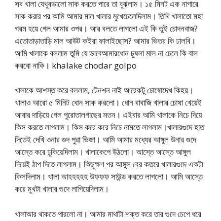
সব খালা যেখুবভালো সাক করতে পারে তা বুঝলাম। ১৫ মিনট এক নাগারে
সাক করার পর আমি আমার মাল খালার মুখেঢেলেদিলাম। তিথি খালাতো মহা
গরম হয়ে গেল আমার ওপর। আর বলতে লাগলো এই কি তুই চোদনবাজ?
এতোতাড়াতাড়ি মাল আউট কইরা ফালাইছোস? আমার ভিতর কি ঢালবি।
আমি খালাকে বললাম তুমি যে ভাবেআমারধোন চুষলা মাল না ঢেলে কি বাল
করবো নাকি। khalake chodar golpo
খালাকে আশস্ত করে বললাম, টেনশন নাই আরেকটু চোষোদেখ কিহয়।
খালাও আরো ৫ মিনিট ধোন সাক করলো। ধোন বাবাজি খালার চোষা খেয়েই
আবার দাড়িয়ে গেল পুরোতালগাছের মতন। এইবার আমি খালাকে নিচে দিয়ে
কিস করতে লাগলাম। কিস করে করে নিচে নামতে লাগলাম।খালারগুদে হাত
দিতেই দেখি ওনার গুদ পুরা ভিজা। আমি আমার মধ্যের আঙ্গুল উনার গুদে
আস্তে করে ঢুকিয়েদিলাম। খালাকেপে উঠলো। আস্তে আস্তে আঙ্গুল
দিয়েই ঠাপ দিতে লাগলাম। কিছুক্ষণ পর আঙ্গুল বের কতরে খালারগুদে একটা
কিসদিলাম। খালা আহহহহহ উফফফ সাউন্ড করতে লাগলো। আমি আস্তে
করে মুখটা খালার গুদে লাগিয়েদিলাম।
খালাআর থাকতে পারলো না। আমার মাথাটা শক্ত করে তার গুদে চেপে ধরে