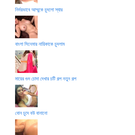
নির্দয়ভাবে আম্মুকে চুদলো স্যার
বাংলা সিনেমার নায়িকাকে চুদলাম
মায়ের গুদ চোদা দেখার চটি গল্প নতুন গল্প
বোন চুদে বউ বানানো