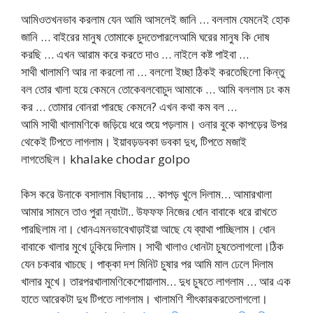
আমিওতখনভাব করলাম যেন আমি আসলেই জানি … বললাম যেমনেই হোক
জানি … বাইরের মানুষ তোমাকে চুদতেপারলেআমি ঘরের মানুষ কি দোষ
করছি … এখন আরাম করে করতে দাও … নাইলে কষ্ট পাইবা …
সাথী খালামণি আর না করলো না … বললো ইচ্ছা ঠিকই করতেছিলো কিন্তু
বল তোর খালা হয়ে কেমনে তোকেবলবোচুদ আমাকে … আমি বললাম ঢং কম
কর … তোমার বোনরা পারছে কেমনে? এখন কথা কম বল …
আমি সাথী খালামণিকে জড়িয়ে ধরে শুয়ে পড়লাম। ওনার বুকে কাপড়ের উপর
থেকেই টিপতে লাগলাম। ইয়াবড়ডবকা ডবকা দুধ, টিপতে মজাই
লাগতেছিল। khalake chodar golpo
কিস করে উনাকে বসালাম বিছানায় … কাপড় খুলে দিলাম… আমারখালা
আমার সামনে তাও পুরা ন্যাংটা.. উফফফ নিজের ধোন বাবাকে ধরে রাখতে
পারছিলাম না। ধোনএমনভাবেখাড়াইয়া আছে যে ব্যাথা পাচ্ছিলাম। ধোন
বাবাকে খালার মুখে ঢুকিয়ে দিলাম। সাথী খালাও ধোনটা চুষতেলাগলো।ঠিক
যেন চকবার খাচছে। পাক্কা দশ মিনিট চুষার পর আমি মাল ঢেলে দিলাম
খালার মুখে। তারপরখালামণিকেশোয়ালাম… দুধ চুষতে লাগলাম … আর এক
হাতে আরেকটা দুধ টিপতে লাগলাম। খালামণি শীৎকারকরতেলাগলো।