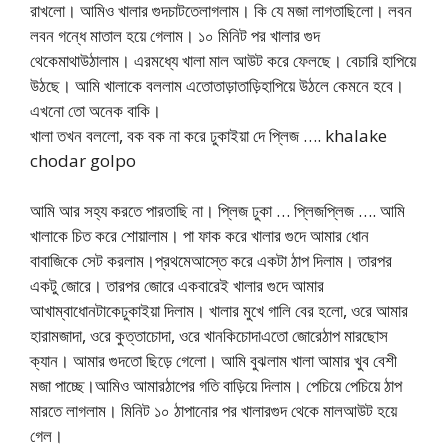
রাখলো। আমিও খালার গুদচাটতেলাগলাম। কি যে মজা লাগতাছিলো। লবন
লবন গন্ধে মাতাল হয়ে গেলাম। ১০ মিনিট পর খালার গুদ
থেকেমাথাউঠালাম। এরমধ্যে খালা মাল আউট করে ফেলছে। বেচারি হাপিয়ে
উঠছে। আমি খালাকে বললাম এতোতাড়াতাড়িহাপিয়ে উঠলে কেমনে হবে।
এখনো তো অনেক বাকি।
খালা তখন বললো, বক বক না করে ঢুকাইয়া দে প্লিজ …. khalake
chodar golpo
আমি আর সহ্য করতে পারতাছি না। প্লিজ ঢুকা … প্লিজপ্লিজ …. আমি
খালাকে চিত করে শোয়ালাম। পা ফাক করে খালার গুদে আমার ধোন
বাবাজিকে সেট করলাম।প্রথমেআস্তে করে একটা ঠাপ দিলাম। তারপর
একটু জোরে। তারপর জোরে একবারেই খালার গুদে আমার
আখাম্বাধোনটাকেঢুকাইয়া দিলাম। খালার মুখে গালি বের হলো, ওরে আমার
হারামজাদা, ওরে কুত্তাচোদা, ওরে খানকিচোদাএতো জোরেঠাপ মারছোস
ক্যান। আমার গুদতো ছিড়ে গেলো। আমি বুঝলাম খালা আমার খুব বেশী
মজা পাচ্ছে।আমিও আমারঠাপের গতি বাড়িয়ে দিলাম। পেচিয়ে পেচিয়ে ঠাপ
মারতে লাগলাম। মিনিট ১০ ঠাপানোর পর খালারগুদ থেকে মালআউট হয়ে
গেল।