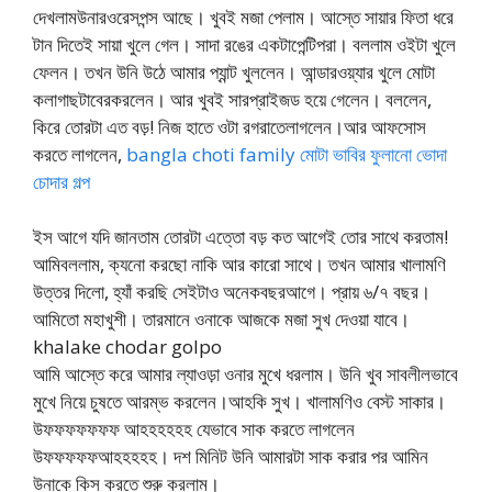
দেখলামউনারওরেসপন্স আছে। খুবই মজা পেলাম। আস্তে সায়ার ফিতা ধরে
টান দিতেই সায়া খুলে গেল। সাদা রঙের একটাপেন্টিপরা। বললাম ওইটা খুলে
ফেলন। তখন উনি উঠে আমার প্যান্ট খুললেন। আন্ডারওয়্যার খুলে মোটা
কলাগাছটাবেরকরলেন। আর খুবই সারপ্রাইজড হয়ে গেলেন। বললেন,
কিরে তোরটা এত বড়! নিজ হাতে ওটা রগরাতেলাগলেন।আর আফসোস
করতে লাগলেন,
bangla choti family ‬মোটা ভাবির ফুলানো ভোদা
চোদার গল্প
ইস আগে যদি জানতাম তোরটা এত্তো বড় কত আগেই তোর সাথে করতাম!
আমিবললাম, ক্যনো করছো নাকি আর কারো সাথে। তখন আমার খালামণি
উত্তর দিলো, হ্যাঁ করছি সেইটাও অনেকবছরআগে। প্রায় ৬/৭ বছর।
আমিতো মহাখুশী। তারমানে ওনাকে আজকে মজা সুখ দেওয়া যাবে।
khalake chodar golpo
আমি আস্তে করে আমার ল্যাওড়া ওনার মুখে ধরলাম। উনি খুব সাবলীলভাবে
মুখে নিয়ে চুষতে আরম্ভ করলেন।আহকি সুখ। খালামণিও বেস্ট সাকার।
উফফফফফফফ আহহহহহহ যেভাবে সাক করতে লাগলেন
উফফফফফআহহহহহ। দশ মিনিট উনি আমারটা সাক করার পর আমিন
উনাকে কিস করতে শুরু করলাম।