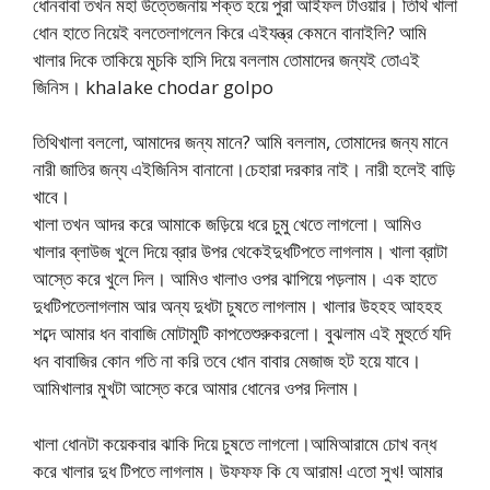
ধোনবাবা তখন মহা উত্তেজনায় শক্ত হয়ে পুরা আইফল টাওয়ার। তিথি খালা
ধোন হাতে নিয়েই বলতেলাগলেন কিরে এইযন্ত্র কেমনে বানাইলি? আমি
খালার দিকে তাকিয়ে মুচকি হাসি দিয়ে বললাম তোমাদের জন্যই তোএই
জিনিস। khalake chodar golpo
তিথিখালা বললো, আমাদের জন্য মানে? আমি বললাম, তোমাদের জন্য মানে
নারী জাতির জন্য এইজিনিস বানানো।চেহারা দরকার নাই। নারী হলেই বাড়ি
খাবে।
খালা তখন আদর করে আমাকে জড়িয়ে ধরে চুমু খেতে লাগলো। আমিও
খালার ব্লাউজ খুলে দিয়ে ব্রার উপর থেকেইদুধটিপতে লাগলাম। খালা ব্রাটা
আস্তে করে খুলে দিল। আমিও খালাও ওপর ঝাপিয়ে পড়লাম। এক হাতে
দুধটিপতেলাগলাম আর অন্য দুধটা চুষতে লাগলাম। খালার উহহহ আহহহ
শব্দে আমার ধন বাবাজি মোটামুটি কাপতেশুরুকরলো। বুঝলাম এই মুহুর্তে যদি
ধন বাবাজির কোন গতি না করি তবে ধোন বাবার মেজাজ হট হয়ে যাবে।
আমিখালার মুখটা আস্তে করে আমার ধোনের ওপর দিলাম।
খালা ধোনটা কয়েকবার ঝাকি দিয়ে চুষতে লাগলো।আমিআরামে চোখ বন্ধ
করে খালার দুধ টিপতে লাগলাম। উফফফ কি যে আরাম! এতো সুখ! আমার