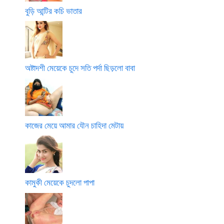
বুড়ি আন্টির কচি ভাতার
অষ্টাদশী মেয়েকে চুদে সতি পর্দা ছিড়লো বাবা
কাজের মেয়ে আমার যৌন চাহিদা মেটায়
কামুকী মেয়েকে চুদলো পাপা