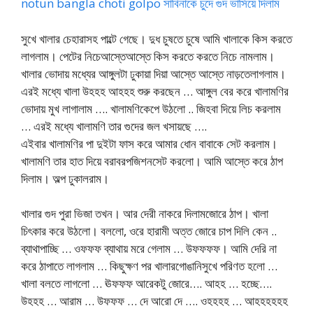
notun bangla choti golpo সাবিনাকে চুদে গুদ ভাসিয়ে দিলাম
সুখে খালার চেহারাসহ পাল্টে গেছে। দুধ চুষতে চুষে আমি খালাকে কিস করতে
লাগলাম। পেটের নিচেআস্তেআস্তে কিস করতে করতে নিচে নামলাম।
খালার ভোদায় মধ্যের আঙ্গুলটা ঢুকায়া দিয়া আস্তে আস্তে নাড়তেলাগলাম।
এরই মধ্যে খালা উহহহ আহহহ শুরু করছেন … আঙ্গুল বের করে খালামণির
ভোদায় মুখ লাগালাম …. খালামণিকেপে উঠলো .. জিহবা দিয়ে লিচ করলাম
… এরই মধ্যে খালামণি তার গুদের জল খসায়ছে ….
এইবার খালামণির পা দুইটা ফাস করে আমার ধোন বাবাকে সেট করলাম।
খালামণি তার হাত দিয়ে বরাবরপজিশনসেট করলো। আমি আস্তে করে ঠাপ
দিলাম। অল্প ঢুকালরাম।
খালার গুদ পুরা ভিজা তখন। আর দেরী নাকরে দিলামজোরে ঠাপ। খালা
চিৎকার করে উঠলো। বললো, ওরে হারামী অত্ত জোরে চাপ দিলি কেন ..
ব্যাথাপাচ্ছি … ওফফফ ব্যাথায় মরে গেলাম … উফফফফ। আমি দেরি না
করে ঠাপাতে লাগলাম … কিছুক্ষণ পর খালারগোঙানিসুখে পরিণত হলো …
খালা বলতে লাগলো … ঊফফফ আরেকটু জোরে…. আহহ … হচ্ছে….
উহহহ … আরাম … উফফফ … দে আরো দে …. ওহহহহ … আহহহহহহ