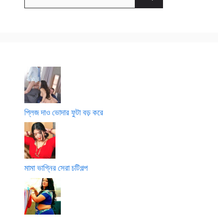
for:
ম
d
o
চু
a
t
দ
r
i
লা
g
ম
o
l
p
o
প্লিজ দাও ভোদার ফুটা বড় করে
মামা ভাগ্নির সেরা চটিগল্প