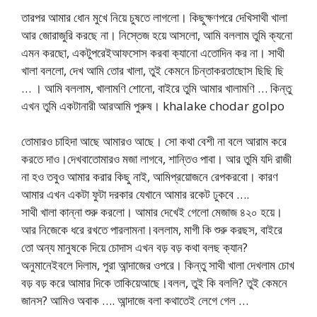
তারপর আমার ধোন মুখে নিয়ে চুষতে লাগলো। কিছুক্ষণপরে দেখিসাথী খালা
আর জোরাজুরি করছে না। নিস্তেজ হয়ে আসলো, আমি বললাম তুমি ক্যনো
এমন করছো, একটুপরেইআফসোস করবা ক্যানো এতোদিন কর না। সাথী
খালা বললো, দেখ আমি তোর খালা, তুই কেমনে চিন্তাকরতাছোস ছিছি ছি
… । আমি বললাম, খালামণি শোনো, বাইরে তুমি আমার খালামণি … কিন্তু
এখন তুমি একটানারী আরআমি পুরুষ। khalake chodar golpo
তোমারও চাহিদা আছে আমারও আছে। সো কথা বেশী না বলে আরাম করে
করতে দাও।দেখবাতোমারও মজা লাগবে, শান্তিও পাবা। আর তুমি যদি রাজী
না হও তবুও আমার করার কিছু নাই, আমিপ্রয়োজনে রেপকরবো। কারণ
আমার এখন একটা ফুটা দরকার যেখানে আমার রকেট ঢুকবে ….
সাথী খালা কান্না শুরু করলো। আমার দেখেই গেলো মেজাজ ৪২০ হয়ে।
আর নিজেকে ধরে রখতে পারলামনা।বললাম, মাগী কি শুরু করছস, বাইরে
তো অন্য মানুষকে দিয়ে চোদাস এখন বড় বড় কথা বলছ ক্যান?
অনুমানেইবলে দিলাম, পুরা আন্দাজের ওপরে। কিন্তু সাথী খালা দেখলাম চোখ
বড় বড় করে আমার দিকে তাকিয়েআছে।বলল, তুই কি বললি? তুই কেমনে
জানস? আমিও অবাক …. আন্দাজে বলা কথাতেই লেগে গেল …