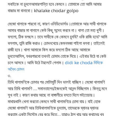
সবাইকে না চুদলেআমারশান্তি হবে কেমনে। তোমাকে তো আমি আমার
বাচ্চার মা বানাবো। khalake chodar golpo
মেজো খালাকে পারবো না, কারণ ওনিডিভোর্সড।তোমাকে আর সাথী খালাকে
আমার বাচ্চার মা বানালে কেউ কিছু সন্দেহ করবে না। খালা তো মহা খুশী।
বললো, ঠিক বলছস। তবে সাথীকে কে কেমনে চুদবি? ওকি রাজি হবে? আমি
বললাম, তুমি রাজি করাও। চোদনখেয়ে কেমনমজা পাইলা বলবা। তাইলেই
রাজী হবে। খালা আমাকে কিস করে বললো ঠিক আছে আমাকে
চুদতেআসিস, যখরপারবো তখনই চোদাব তোকে দিয়ে। এইবার উঠে যা কেউ
চলে আসবে। আমি উঠে টয়লেটে গেলাম।
didi ke choda দিদিকে
অবৈধ চোদন
৩.
তিথি খালামণিকে চোদার পর মোটামুটি দিন ভালই যাচ্ছিল। মেজো খালামণি
আর তিথি খালামণি … সমানতালেদুইজনকেই আনন্দ দিচ্ছিলাম। কিন্তু মনে
সুখ নাই। কারণ কথায় আছে না বাঙ্গালীরে বসতে দিলে শুইতেচায়।
মাথায়খালি খেলা করতো কেমনে সাথী খালামণিরে চোদা যায়। যাই হোক
মেজো খালামণি আর তিথিখালামণিকে চুদতাম, তাদেরকে ঘ্যানর ঘ্যানর
করতাম একটা সিস্টেম বের করে দিতে… তারাও ঠাপ খায় আর কথাদেয় খুব