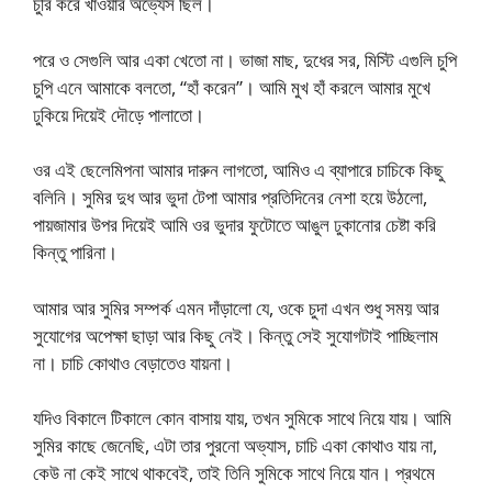
চুরি করে খাওয়ার অভ্যেস ছিল।
পরে ও সেগুলি আর একা খেতো না। ভাজা মাছ, দুধের সর, মিস্টি এগুলি চুপি
চুপি এনে আমাকে বলতো, “হাঁ করেন”। আমি মুখ হাঁ করলে আমার মুখে
ঢুকিয়ে দিয়েই দৌড়ে পালাতো।
ওর এই ছেলেমিপনা আমার দারুন লাগতো, আমিও এ ব্যাপারে চাচিকে কিছু
বলিনি। সুমির দুধ আর ভুদা টেপা আমার প্রতিদিনের নেশা হয়ে উঠলো,
পায়জামার উপর দিয়েই আমি ওর ভুদার ফুটোতে আঙুল ঢুকানোর চেষ্টা করি
কিন্তু পারিনা।
আমার আর সুমির সম্পর্ক এমন দাঁড়ালো যে, ওকে চুদা এখন শুধু সময় আর
সুযোগের অপেক্ষা ছাড়া আর কিছু নেই। কিন্তু সেই সুযোগটাই পাচ্ছিলাম
না। চাচি কোথাও বেড়াতেও যায়না।
যদিও বিকালে টিকালে কোন বাসায় যায়, তখন সুমিকে সাথে নিয়ে যায়। আমি
সুমির কাছে জেনেছি, এটা তার পুরনো অভ্যাস, চাচি একা কোথাও যায় না,
কেউ না কেই সাথে থাকবেই, তাই তিনি সুমিকে সাথে নিয়ে যান। প্রথমে