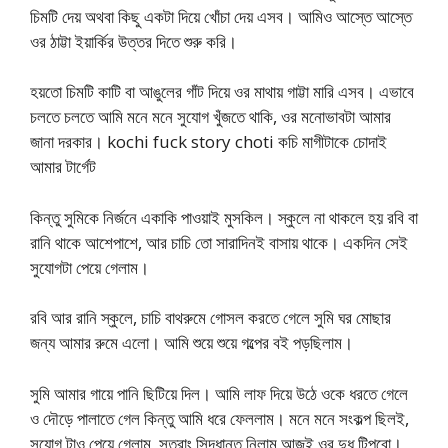
চিমটি দেয় অথবা কিছু একটা দিয়ে খোঁচা দেয় এসব। আমিও আস্তে আস্তে
ওর ঠাট্টা ইয়ার্কির উত্তর দিতে শুরু করি।
হয়তো চিমটি কাটি বা আঙুলের গাঁট দিয়ে ওর মাথায় গাট্টা মারি এসব। এভাবে
চলতে চলতে আমি মনে মনে সুযোগ খুঁজতে থাকি, ওর মনোভাবটা আমার
জানা দরকার। kochi fuck story choti কচি মাগীটাকে চোদাই
আমার টার্গেট
কিন্তু সুমিকে নির্জনে একাকি পাওয়াই মুসকিল। স্কুলে না থাকলে হয় রবি বা
রানি থাকে আশেপাশে, আর চাচি তো সারাদিনই বাসায় থাকে। একদিন সেই
সুযোগটা পেয়ে গেলাম।
রবি আর রানি স্কুলে, চাচি বাথরুমে গোসল করতে গেলে সুমি ঘর মোছার
জন্য আমার রুমে এলো। আমি শুয়ে শুয়ে গল্পের বই পড়ছিলাম।
সুমি আমার গায়ে পানি ছিটিয়ে দিল। আমি লাফ দিয়ে উঠে ওকে ধরতে গেলে
ও দৌড়ে পালাতে গেল কিন্তু আমি ধরে ফেললাম। মনে মনে সংকল্প ছিলই,
সুযোগ টাও পেয়ে গেলাম, সুতরাং সিদ্ধান্ত নিলাম আজই ওর দুধ টিপবো।