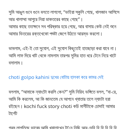
সুমি আঙুল গুনে গুনে বলতে লাগলো, “ভাইয়া স্কুলি গেছে, খালজান আপিসে
আর খালাম্মা আপুরে নিয়া ডাকতরের কাছে গেছে”।
আমার কাছে ততক্ষনে সব পরিষ্কার হয়ে গেছে, আর বাসায় কেউ নেই শুনে
আমার ভিতরের রক্তখেকো পশুটা জেগে উঠতে আরম্ভ করলো।
ভাবলাম, এই-ই তো সুযোগ, এই সুযোগ কিছুতেই হাতছাড়া করা যাবে না।
আমি লাফ দিয়ে খাট থেকে নামলাম তারপর সুমির হাত ধরে টেনে নিয়ে খাটে
বসালাম।
choti golpo kahini দুধের বোটায় হালকা করে কামর দেই
বললাম, “আমাকে ন্যাংটো করলি কেন?” সুমি নিরিহ ভঙ্গিতে বলল, “বা-রে,
আমি কি করলেম, আ কি জানতেম যে আপনে খ্যাতার তলে ন্যাংটা হয়া
রইছেন। kochi fuck story choti কচি মাগীটাকে চোদাই আমার
টার্গেট
গরম লাগতিছে ভাব্যে আমি খ্যাতাখেন টা’নে নিছি আর দেহি হি হি হি হি হি