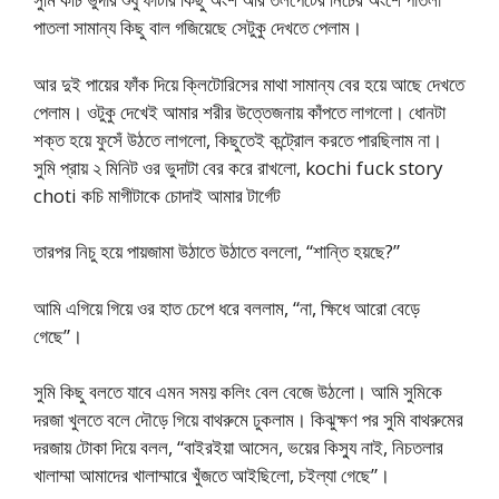
পাতলা সামান্য কিছু বাল গজিয়েছে সেটুকু দেখতে পেলাম।
আর দুই পায়ের ফাঁক দিয়ে ক্লিটোরিসের মাথা সামান্য বের হয়ে আছে দেখতে
পেলাম। ওটুকু দেখেই আমার শরীর উত্তেজনায় কাঁপতে লাগলো। ধোনটা
শক্ত হয়ে ফুসেঁ উঠতে লাগলো, কিছুতেই কন্ট্রোল করতে পারছিলাম না।
সুমি প্রায় ২ মিনিট ওর ভুদাটা বের করে রাখলো, kochi fuck story
choti কচি মাগীটাকে চোদাই আমার টার্গেট
তারপর নিচু হয়ে পায়জামা উঠাতে উঠাতে বললো, “শান্তি হয়ছে?”
আমি এগিয়ে গিয়ে ওর হাত চেপে ধরে বললাম, “না, ক্ষিধে আরো বেড়ে
গেছে”।
সুমি কিছু বলতে যাবে এমন সময় কলিং বেল বেজে উঠলো। আমি সুমিকে
দরজা খুলতে বলে দৌড়ে গিয়ে বাথরুমে ঢুকলাম। কিঝুক্ষণ পর সুমি বাথরুমের
দরজায় টোকা দিয়ে বলল, “বাইরইয়া আসেন, ভয়ের কিস্যু নাই, নিচতলার
খালাম্মা আমাদের খালাম্মারে খুঁজতে আইছিলো, চইল্যা গেছে”।