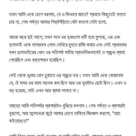
তখন আমি ওকে চেপে ধরলাম, যে ও কিভাবে জানে? প্রথমে কিছুতেই বলতে
চায় না, শেষ পর্যন্ত আমার পিড়াপিড়িতে যেটা বললো সেটা হলো,
আরো বছর দুই আগে, তখন সবে ওর দুধগুলো গুটি হয়ে ফুলছে, ওর এক
দুলাভাই ওকে নানারকম লোভ দেখিয়ে চুদতে রাজি করায় এবং সেই প্রথমবার
যখন দুলাভাইয়ের ধোন ওর সতিপর্দা ফাটায় স্বাভাবিকভাবেই ও প্রচন্ড ব্যাথা
পেয়েছিল এবং রক্তক্ষরন হয়েছিল।
সেই থেকে ভুদায় ধোন ঢুকাতে ওর প্রচন্ড ভয়। তখন আমি ওকে বোঝালাম
যে, ঐ সময় ওর বয়স অনেক কম ছিল আর ওর ভুদাটাও ছোট ছিল। এখন ও
বড় হয়েছে, তাই এখন আর ব্যাথা লাগবে না।
তাছাড়া আমি সতিপর্দার ব্যাপারটাও বুঝিয়ে বললাম। শেষ পর্যন্ত ও ব্যাপারটা
বুঝলো, আর সন্দেহভরা কন্ঠে আমার চোখে তাকিয়ে জিজ্ঞেস করলো, “হাচা
কইতাছেন?”