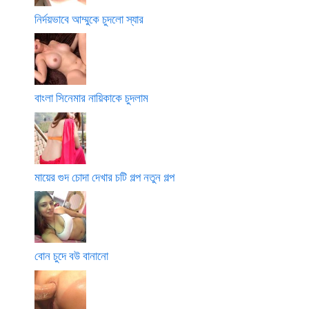
নির্দয়ভাবে আম্মুকে চুদলো স্যার
বাংলা সিনেমার নায়িকাকে চুদলাম
মায়ের গুদ চোদা দেখার চটি গল্প নতুন গল্প
বোন চুদে বউ বানানো