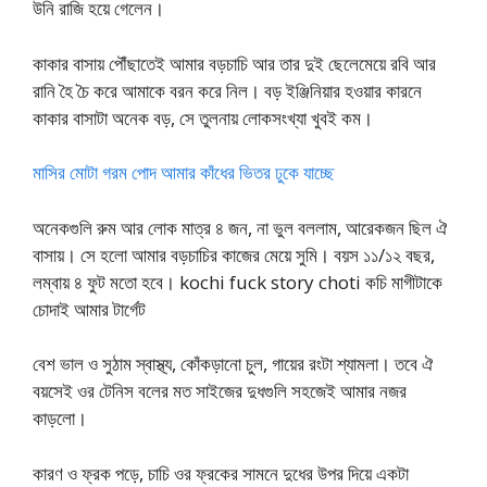
উনি রাজি হয়ে গেলেন।
কাকার বাসায় পৌঁছাতেই আমার বড়চাচি আর তার দুই ছেলেমেয়ে রবি আর
রানি হৈ চৈ করে আমাকে বরন করে নিল। বড় ইঞ্জিনিয়ার হওয়ার কারনে
কাকার বাসাটা অনেক বড়, সে তুলনায় লোকসংখ্যা খুবই কম।
মাসির মোটা গরম পোদ আমার কাঁধের ভিতর ঢুকে যাচ্ছে
অনেকগুলি রুম আর লোক মাত্র ৪ জন, না ভুল বললাম, আরেকজন ছিল ঐ
বাসায়। সে হলো আমার বড়চাচির কাজের মেয়ে সুমি। বয়স ১১/১২ বছর,
লম্বায় ৪ ফুট মতো হবে। kochi fuck story choti কচি মাগীটাকে
চোদাই আমার টার্গেট
বেশ ভাল ও সুঠাম স্বাস্থ্য, কোঁকড়ানো চুল, গায়ের রংটা শ্যামলা। তবে ঐ
বয়সেই ওর টেনিস বলের মত সাইজের দুধগুলি সহজেই আমার নজর
কাড়লো।
কারণ ও ফ্রক পড়ে, চাচি ওর ফ্রকের সামনে দুধের উপর দিয়ে একটা