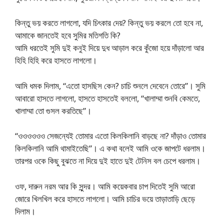
কিন্তু ভয় করতে লাগলো, যদি চিৎকার দেয়? কিন্তু ভয় করলে তো হবে না,
আমাকে জানতেই হবে সুমির মতিগতি কি?
আমি ধরতেই সুমি দুই কনুই দিয়ে দুধ আড়াল করে কুঁজো হয়ে দাঁড়ালো আর
হিহি হিহি করে হাসতে লাগলো।
আমি ধমক দিলাম, “এতো হাসছিস কেন? চাচি শুনলে দেবেনে তোরে”। সুমি
আবারো হাসতে লাগলো, হাসতে হাসতেই বললো, “খালাম্মা শুনবি কেমতে,
খালাম্মা তো গুসল করতিছে”।
“ওওওওওও সেজন্যেই তোমার এতো কিলকিলানি বাড়ছে না? দাঁড়াও তোমার
কিলকিলানি আমি থামাইতেছি”। এ কথা বলেই আমি ওকে জাপটে ধরলাম।
তারপর ওকে কিছু বুঝতে না দিয়ে দুই হাতে দুই টেনিস বল চেপে ধরলাম।
ওফ, দারুন নরম আর কি সুন্দর। আমি কয়েকবার চাপ দিতেই সুমি আরো
জোরে খিলখিল করে হাসতে লাগলো। আমি চাচির ভয়ে তাড়াতাড়ি ছেড়ে
দিলাম।