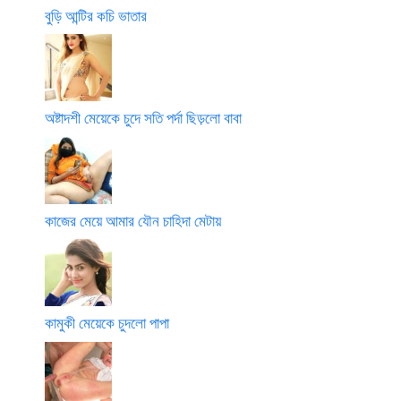
বুড়ি আন্টির কচি ভাতার
অষ্টাদশী মেয়েকে চুদে সতি পর্দা ছিড়লো বাবা
কাজের মেয়ে আমার যৌন চাহিদা মেটায়
কামুকী মেয়েকে চুদলো পাপা