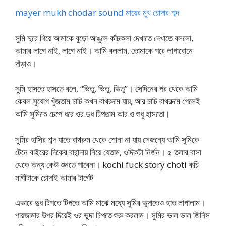
mayer mukh chodar sound মায়ের মুখ চোদার শব্দ
সুমি দুরে গিয়ে আমাকে বুড়ো আঙুলে কাঁচকলা দেখাতে দেখাতে বললো,
আমার লাগে নাই, লাগে নাই। আমি বললাম, তোমাকে পরে লাগাবোনে
দাঁড়াও।
সুমি হাসতে হাসতে বলে, “ভিতু, ভিতু, ভিতু”। সেদিনের পর থেকে আমি
কেবল সুযোগ খুঁজতাম চাচি কখন বাথরুমে যায়, আর চাচি বাথরুমে গেলেই
আমি সুমিকে চেপে ধরে ওর দুধ টিপতাম আর ও শুধু হাসতো।
সুমির হাসির শব্দ যাতে বাথরুম থেকে শোনা না যায় সেজন্যে আমি সুমিকে
টেনে বাইরের দিকের বারান্দায় নিয়ে যেতাম, ওদিকটা নির্জন। ৫ তলার বাসা
থেকে অন্য কেউ শুনতে পাবেনা। kochi fuck story choti কচি
মাগীটাকে চোদাই আমার টার্গেট
এভাবে দুধ টিপতে টিপতে আমি মাঝে মধ্যে সুমির ভুদাতেও হাত লাগালাম।
পায়জামার উপর দিয়েই ওর ভুদা চিপতে শুরু করলাম। সুমির ভাল ভাল জিনিস