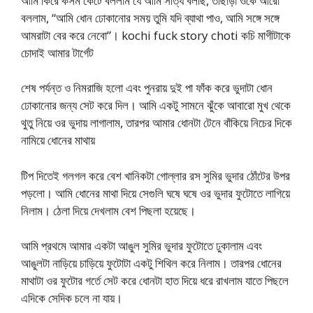
আমি কিরে কসম কেটে বললাম যে আমি সত্যি বলছি, তাছাড়া ওকে আরো
বললাম, “আমি ধোন ঢোকানোর সময় তুমি যদি ব্যাথা পাও, আমি সঙ্গে সঙ্গে
আমরাটা বের করে নেবো”। kochi fuck story choti কচি মাগীটাকে
চোদাই আমার টার্গেট
শেষ পর্যন্ত ও নিমরাজি হলো এবং পুনরায় দুই পা ফাঁক করে ভুদাটা ধোন
ঢোকানোর জন্য সেট করে দিল। আমি একটু সামনে ঝুঁকে আবারো মুখ থেকে
থুতু নিয়ে ওর ভুদায় লাগালাম, তারপর আমার ধোনটা টেনে বাঁকিয়ে নিচের দিকে
নামিয়ে ধোনের মাথায়
টিপ দিতেই গলগল করে বেশ খানিকটা গোল্লার রস সুমির ভুদার ঠোঁটের উপর
পড়লো। আমি ধোনের মাথা দিয়ে সেগুলি ঘষে ঘষে ওর ভুদার ফুটোতে লাগিয়ে
নিলাম। ঠেলা দিয়ে দেখলাম বেশ পিছলা হয়েছে।
আমি প্রথমে আমার একটা আঙুল সুমির ভুদার ফুটোতে ঢুকালাম এবং
আঙুলটা নাড়িয়ে চাড়িয়ে ফুটোটা একটু শিথিল করে নিলাম। তারপর ধোনের
মাথাটা ওর ফুটোর গর্তে সেট করে ধোনটা হাত দিয়ে ধরে রাখলাম যাতে পিছলে
এদিকে সেদিক চলে না যায়।