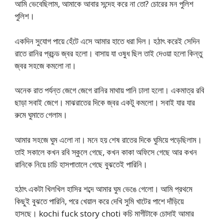
আমি ভেবেছিলাম, আমাকে আবার সন্দেহ করে না তো? চোরের মন পুলিশ
পুলিশ।
একদিন সুযোগ পায়ে হেঁটে এসে আমার হাতে ধরা দিল। হঠাৎ করেই সেদিন
রাতে রানির প্রচন্ড জ্বর হলো। বাসায় যা ওষুধ ছিল তাই দেওয়া হলো কিন্তু
জ্বর সহজে কমলো না।
অনেক রাত পর্যন্ত জেগে জেগে রানির মাথায় পানি ঢালা হলো। একমাত্র রবি
ছাড়া সবাই জেগে। মাঝরাতের দিকে জ্বর একটু কমলো। সবাই যার যার
রুমে ঘুমাতে গেলাম।
আমার সহজে ঘুম এলো না। মনে হয় শেষ রাতের দিকে ঘুমিয়ে পড়েছিলাম।
তাই সকালে কখন রবি স্কুলে গেছে, কখন কাকা অফিসে গেছে আর কখন
রানিকে নিয়ে চাচি হাসপাতালে গেছে বুঝতেই পারিনি।
হঠাৎ একটা খিলখিল হাসির শব্দে আমার ঘুম ভেঙে গেলো। আমি প্রথমে
কিছুই বুঝতে পারিনি, পরে খেয়াল করে দেখি সুমি খাটের পাশে দাঁড়িয়ে
হাসছে। kochi fuck story choti কচি মাগীটাকে চোদাই আমার