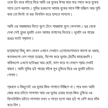
ওকে চিৎ করে শুইয়ে দিয়ে আমি ওর বুকের উপর শুয়ে পরে শক্ত করে বুকের
সাথে চেপে ধরলাম। সুমির দুধগুলো আমার বুকের সাথে পিষ্ট হচ্ছিল আর সুমি
বাধা তো দিলই না বরং খিলখিল করে হাসতে লাগলো।
আমি ওর পায়জামার ফিতে খুলে টেনে পায়জামা খুলে ফেললাম। দুর থেকে
দেখা সেই সুন্দর ভুদাটা এখন আমার নাগালের ভিতরে। ভুদাটা ওর গায়ের
রঙের মতই শ্যামলা।
ছাড়াছাড়া কিছু বাল কেবল এখানে সেখানে এলোমেলোভাবে কালো রং ধরছে,
কতকগুলো বেশ লম্বা হয়েছে, বিশেষ করে ভুদার ঠোটেঁর কাছেরগুলি।
বাকিগুলো এখনো ছাইরঙা আর ছোট, ভাল করে না দেখলে প্রায় দেখাই
যায়না। আমি সুমির দুই পায়ের ফাঁকে মুখ ঢুকিয়ে দিয়ে ওর ভুদাটা চাটতে
গেলাম।
প্রথমে ও কিছুতেই ওর ভুদায় জিভ লাগাতে দিচ্ছিল না। পরে যখন আমি
জোর করে চাটতে লাগলাম আর ওর ভুদার চেরার মধ্যে জিভ ঢুকিয়ে ওর
ক্লিটোরিস চাটতে লাগলাম তখন ও শান্ত হলো আর দুই পা বেশি করে ফাঁক
করে দিল।