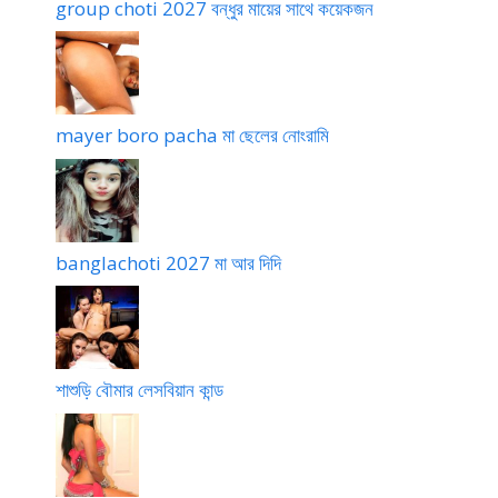
group choti 2027 বন্ধুর মায়ের সাথে কয়েকজন
mayer boro pacha মা ছেলের নোংরামি
banglachoti 2027 মা আর দিদি
শাশুড়ি বৌমার লেসবিয়ান কান্ড