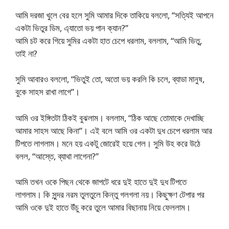
আমি দরজা খুলে বের হলে সুমি আমার দিকে তাকিয়ে বললো, “সত্যিই আপনে
একটা ভিতুর ডিম, এ্যাতো ভয় পান ক্যান?”
আমি চট করে গিয়ে সুমির একটা হাত চেপে ধরলাম, বললাম, “আমি ভিতু,
তাই না?
সুমি আবারও বললো, “ভিতুই তো, অতো ভয় করলি কি চলে, ব্যাডা মানুষ,
বুকে সাহস রাখা লাগে”।
আমি ওর ইঙ্গিতটা ঠিকই বুঝলাম। বললাম, “ঠিক আছে তোমাকে দেখাচ্ছি
আমার সাহস আছে কিনা”। এই বলে আমি ওর একটা দুধ চেপে ধরলাম আর
টিপতে লাগলাম। মনে হয় একটু জোরেই হয়ে গেল। সুমি উহ করে উঠে
বলল, “আস্তে, ব্যাথা লাগেনা?”
আমি তখন ওকে পিছন থেকে জাপটে ধরে দুই হাতে দুই দুধ টিপতে
লাগলাম। কি সুন্দর নরম তুলতুলে কিন্তু গলগলা নয়। কিছুক্ষণ টেপার পর
আমি ওকে দুই হাতে উঁচু করে তুলে আমার বিছানায় নিয়ে ফেললাম।