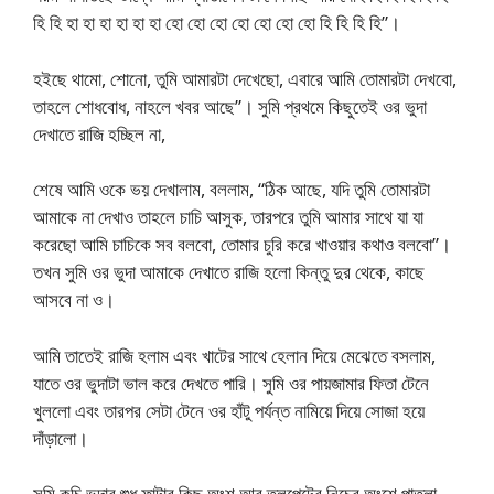
হি হি হা হা হা হা হা হা হো হো হো হো হো হো হো হি হি হি হি”।
হইছে থামো, শোনো, তুমি আমারটা দেখেছো, এবারে আমি তোমারটা দেখবো,
তাহলে শোধবোধ, নাহলে খবর আছে”। সুমি প্রথমে কিছুতেই ওর ভুদা
দেখাতে রাজি হচ্ছিল না,
শেষে আমি ওকে ভয় দেখালাম, বললাম, “ঠিক আছে, যদি তুমি তোমারটা
আমাকে না দেখাও তাহলে চাচি আসুক, তারপরে তুমি আমার সাথে যা যা
করেছো আমি চাচিকে সব বলবো, তোমার চুরি করে খাওয়ার কথাও বলবো”।
তখন সুমি ওর ভুদা আমাকে দেখাতে রাজি হলো কিন্তু দুর থেকে, কাছে
আসবে না ও।
আমি তাতেই রাজি হলাম এবং খাটের সাথে হেলান দিয়ে মেঝেতে বসলাম,
যাতে ওর ভুদাটা ভাল করে দেখতে পারি। সুমি ওর পায়জামার ফিতা টেনে
খুললো এবং তারপর সেটা টেনে ওর হাঁটু পর্যন্ত নামিয়ে দিয়ে সোজা হয়ে
দাঁড়ালো।
সুমি কচি ভুদার শুধু ফাটার কিছু অংশ আর তলপেটের নিচের অংশে পাতলা