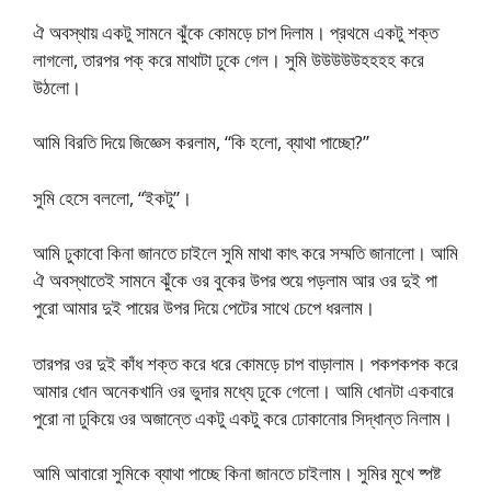
ঐ অবস্থায় একটু সামনে ঝুঁকে কোমড়ে চাপ দিলাম। প্রথমে একটু শক্ত
লাগলো, তারপর পক্ করে মাথাটা ঢুকে গেল। সুমি উউউউউহহহহ করে
উঠলো।
আমি বিরতি দিয়ে জিজ্ঞেস করলাম, “কি হলো, ব্যাথা পাচ্ছো?”
সুমি হেসে বললো, “ইকটু”।
আমি ঢুকাবো কিনা জানতে চাইলে সুমি মাথা কাৎ করে সম্মতি জানালো। আমি
ঐ অবস্থাতেই সামনে ঝুঁকে ওর বুকের উপর শুয়ে পড়লাম আর ওর দুই পা
পুরো আমার দুই পায়ের উপর দিয়ে পেটের সাথে চেপে ধরলাম।
তারপর ওর দুই কাঁধ শক্ত করে ধরে কোমড়ে চাপ বাড়ালাম। পকপকপক করে
আমার ধোন অনেকখানি ওর ভুদার মধ্যে ঢুকে গেলো। আমি ধোনটা একবারে
পুরো না ঢুকিয়ে ওর অজান্তে একটু একটু করে ঢোকানোর সিদ্ধান্ত নিলাম।
আমি আবারো সুমিকে ব্যাথা পাচ্ছে কিনা জানতে চাইলাম। সুমির মুখে ষ্পষ্ট