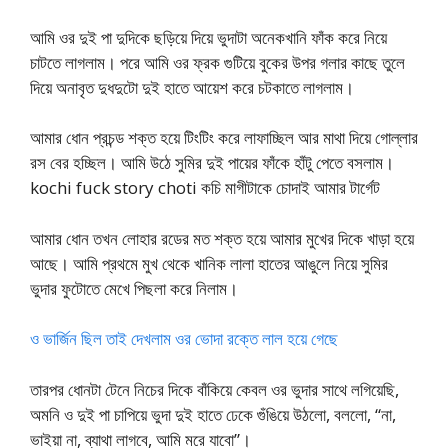
আমি ওর দুই পা দুদিকে ছড়িয়ে দিয়ে ভুদাটা অনেকখানি ফাঁক করে নিয়ে
চাটতে লাগলাম। পরে আমি ওর ফ্রক গুটিয়ে বুকের উপর গলার কাছে তুলে
দিয়ে অনাবৃত দুধদুটো দুই হাতে আয়েশ করে চটকাতে লাগলাম।
আমার ধোন প্রচন্ড শক্ত হয়ে টিংটিং করে লাফাচ্ছিল আর মাথা দিয়ে গোল্লার
রস বের হচ্ছিল। আমি উঠে সুমির দুই পায়ের ফাঁকে হাঁটু পেতে বসলাম।
kochi fuck story choti কচি মাগীটাকে চোদাই আমার টার্গেট
আমার ধোন তখন লোহার রডের মত শক্ত হয়ে আমার মুখের দিকে খাড়া হয়ে
আছে। আমি প্রথমে মুখ থেকে খানিক লালা হাতের আঙুলে নিয়ে সুমির
ভুদার ফুটোতে মেখে পিছলা করে নিলাম।
ও ভার্জিন ছিল তাই দেখলাম ওর ভোদা রক্তে লাল হয়ে গেছে
তারপর ধোনটা টেনে নিচের দিকে বাঁকিয়ে কেবল ওর ভুদার সাথে লগিয়েছি,
অমনি ও দুই পা চাপিয়ে ভুদা দুই হাতে ঢেকে গুঁঙিয়ে উঠলো, বললো, “না,
ভাইয়া না, ব্যাথা লাগবে, আমি মরে যাবো”।