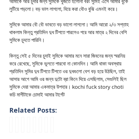
আমাকে আর চুদার জন্য সুমিকে খুঁজতে হলোনা বরং সুমিই এসে আমার বুকে
লুটিয়ে পড়লো। বড় ভাল লাগলো, বিয়ে করা বৌও বুঝি এমনই করে।
সুমিকে আমার বৌ বৌ ভাবতে বড় ভালো লাগলো। আমি আরো ২/৩ সপ্তাহ
থাকলাম কিন্তু প্রতিদিন দুধ টিপতে পারলেও পরে আর মাত্র ২ দিনের বেশি
সুমিকে চুদতে পারিনি।
কিন্তু সেই ৫ দিনের চুদাই সুমিকে আমার মনে সারা জিবনের জন্য স্মরনিয়
করে রেখেছে, সুমিকে ভুলতে পারবো না কোনদিন। আমি থাকা অবস্থায়
প্রতিদিন সুমির দুধ টিপতে টিপতে ওর দুধগুলো বেশ বড় হয়ে উঠছিল, তাই
আসার আগে আমি ওর জন্য দুটো ব্রা কিনে দিয়ে এসছিলাম, সেগুলিই ছিল
সুমিকে দেয়া আমার একমাত্র উপহার। kochi fuck story choti
কচি মাগীটাকে চোদাই আমার টার্গেট
Related Posts:
g
h
পা
c
P
P
P
ঘু
o
i
ল
h
a
a
a
মে
r
n
ক
o
r
r
r
র