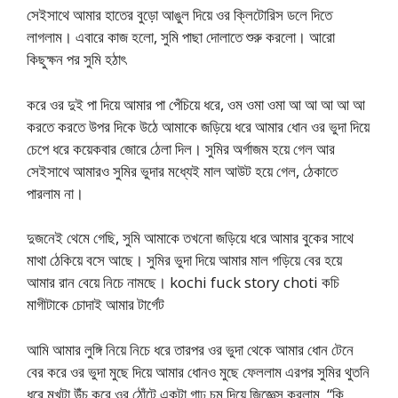
সেইসাথে আমার হাতের বুড়ো আঙুল দিয়ে ওর ক্লিটোরিস ডলে দিতে
লাগলাম। এবারে কাজ হলো, সুমি পাছা দোলাতে শুরু করলো। আরো
কিছুক্ষন পর সুমি হঠাৎ
করে ওর দুই পা দিয়ে আমার পা পেঁচিয়ে ধরে, ওম ওমা ওমা আ আ আ আ আ
করতে করতে উপর দিকে উঠে আমাকে জড়িয়ে ধরে আমার ধোন ওর ভুদা দিয়ে
চেপে ধরে কয়েকবার জোরে ঠেলা দিল। সুমির অর্গাজম হয়ে গেল আর
সেইসাথে আমারও সুমির ভুদার মধ্যেই মাল আউট হয়ে গেল, ঠেকাতে
পারলাম না।
দুজনেই থেমে গেছি, সুমি আমাকে তখনো জড়িয়ে ধরে আমার বুকের সাথে
মাথা ঠেকিয়ে বসে আছে। সুমির ভুদা দিয়ে আমার মাল গড়িয়ে বের হয়ে
আমার রান বেয়ে নিচে নামছে। kochi fuck story choti কচি
মাগীটাকে চোদাই আমার টার্গেট
আমি আমার লুঙ্গি নিয়ে নিচে ধরে তারপর ওর ভুদা থেকে আমার ধোন টেনে
বের করে ওর ভুদা মুছে দিয়ে আমার ধোনও মুছে ফেললাম এরপর সুমির থুতনি
ধরে মুখটা উঁচু করে ওর ঠোঁটে একটা গাঢ় চুমু দিয়ে জিজ্ঞেস করলাম, “কি,