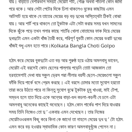
যায়। বাড়ীতে বেশীরভাগ সময়ই মেয়েটা শার্ট, গেঞ্জি অথবা পাতলা কোন জামা
পরে থকে। আর সেটা পেটের দিকে ঢিলা থাকলেও বুকের কাছটায় এমন
আটসাট হয়ে থাকে যে তাতের মেয়ের বড় বড় দুধের অস্তিত্বটা ঠিকই বোঝা
যায়। আর শার্ট পরে থাকলে তো টুকটাক এটা সেটা করার সময় যখন সামনের
দিকে ঝুঁকে পড়ে তখন গলার কাছে শার্টের খোলা বোতামের ফাক দিয়ে মেয়ের
দুধদুটো এমন একটা খাঁজ তৈরী করে, পরিপূর্ণ যুবতী কোন মেয়ের ভরাট দুধের
খাঁজই শুধু এমন হতে পারে।Kolkata Bangla Choti Golpo
হঠাৎ করে মেয়ের বুকদুটো এত বড় আর পুরুষ্ঠ হয়ে ওঠায় অমলবাবু ভাবেন,
মেয়েটা এই বয়সেই কোন ছেলের পাল্লায় পড়েনি তো!! আজকাল তো
হরহামেশাই দেখা যায় স্কুল ড্রেস পরা লীলার বয়সী ছেলে-মেয়েগুলো স্কুল
ফাঁকি দিয়ে পার্কে বসে প্রেম করছে। এই বয়সে চোদার মতো সুযোগ হয়তো
তারা করে উঠতে পারে না কিন্তু সুযোগ বুঝে টুকটাক চুমু খাওয়া, মাই টেপা,
সম্ভব হলে হাত দিয়ে একে অন্যের বাড়া-গুদ কচলা-কচলী যে চলে এটা
অমলবাবু অনেকের কাছেই শুনেছেন। হঠাৎ কোন পার্কের পাশ দিয়ে যাওয়ার
সময় তিনি নিজেও তো দু ’ একবার এমন দেখেছেন। তার নিজের
মেয়েটাওওরকম কিছু করে কিনা কে জানে! তা নাহলে মেয়ের দুধ দু ’ টো হঠাৎ
এমন করে বড় হওয়ার স্বাভাবিক কোন কারণ অমলবাবুখুঁজে পেলেন না।