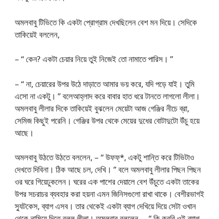
অমলবাবু টিভিতে কি একটা প্রোগ্রাম দেখছিলেন বেশ মন দিয়ে। সেদিকে
তাকিয়েই বললেন,
– “ কেন? একটা চেয়ার নিয়ে তুই নিজেই তো নামাতে পারিস। ”
– “ না, চেয়ারের উপর উঠে দাড়াতে আমার ভয় করে, যদি পড়ে যাই। তুমি
এসো না একটু। ” বলেআহ্লাদ করে বাবার হাত ধরে টানতে লাগলো লীলা।
অমলবাবু লীলার দিকে তাকিয়েই বুঝলেন মেয়েটা আজ গেঞ্জির নীচে ব্রা,
সেমিজ কিছুই পরেনি। গেঞ্জির উপর থেকে মেয়ের দুধের বোটাদুটো উঁচু হয়ে
আছে।
অমলবাবু উঠতে উঠতে বললেন, – “ উফফ্*, একটু শান্তি করে টিভিটাও
দেখতে দিবিনা। ঠিক আছে চল, দেখি। ” বলে অমলবাবু লীলার পিছন পিছন
ওর ঘরে গিয়েঢুকলেন। ঘরের এক পাশের দেয়ালে বেশ উঁচুতে একটা তাকের
উপর সচরাচর ব্যবহার করা হয়না এমন জিনিসগুলো রাখা থাকে। বেশীরভাগই
স্যুটকেস, ব্যাগ এসব। তার থেকেই একটা ব্যাগ দেখিয়ে দিয়ে সেটা ওখান
থেকে নামিয়ে দিতে বলল লীলা। অমলবাবু বললেন, – “ কি করবি ওই ব্যাগ