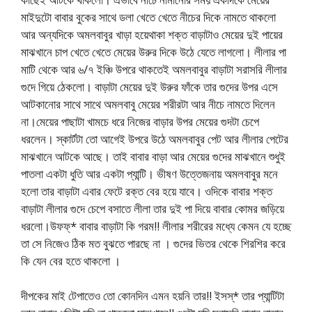
মাইদুটো বাবার বুকের সাথে ডলা খেতে খেতে নীচের দিকে নামতে থাকলো
আর অন্যদিকে অমলবাবুর খাড়া হয়েথাকা শক্ত বাড়াটাও মেয়ের দুই পায়ের
মাঝখানে চাপ খেতে খেতে মেয়ের উরুর দিকে উঠে যেতে লাগলো। লীলার পা
মাটি থেকে আর ৬/৭ ইঞ্চি উপরে থাকতেই অমলবাবুর বাড়াটা সরাসরি লীলার
গুদে গিয়ে ঠেকলো। বাড়াটা মেয়ের দুই উরুর ফাঁকে তার গুদের উপর এসে
আটকানোর সাথে সাথে অমলবাবু মেয়ের শরীরটা আর নীচে নামতে দিলেন
না।মেয়ের পাছাটা খামচে ধরে নিজের বাড়ার উপর মেয়ের গুদটা চেপে
ধরলেন। স্কার্টটা তো আগেই উপরে উঠে অমলবাবুর পেট আর লীলার পেটের
মাঝখানে আটকে আছে। তাই বাবার বাড়া আর মেয়ের গুদের মাঝখানে শুধুই
পাতলা একটা ধুতি আর একটা প্যান্টি। ভীষণ উত্তেজনায় অমলবাবুর মনে
হলো তার বাড়াটা এবার ফেটে রক্ত বের হয়ে যাবে। ওদিকে বাবার শক্ত
বাড়াটা লীলার গুদে চেপে বসাতে লীলা তার দুই পা দিয়ে বাবার কোমর জড়িয়ে
ধরলো।উফফ্* বাবার বাড়াটা কি গরম!! লীলার শরীরের মধ্যে কেমন যে হচ্ছে
তা সে নিজেও ঠিক মত বুঝতে পারছে না । গুদের ভিতর থেকে শিরশির করে
কি যেন বের হতে থাকলো ।
দীপকের মাই টেপাতেও তো কোনদিন এমন হয়নি তার!! ইসস্* তার প্যান্টিটা