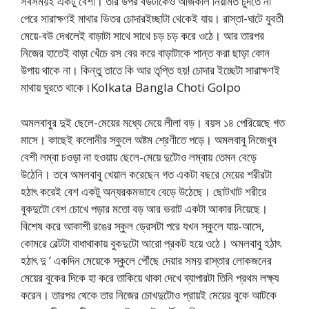
সবসময়ই একটু বেশী। তার উপর বউটাকেও আজকাল নিয়মিত চুদতে না
পেরে সারাক্ষণই মাথার ভিতর চোদারইচ্ছাটা থেকেই যায়। রাস্তা-ঘাটে যুবতী
মেয়ে-বউ দেখলেই বাড়াটা সাথে সাথে চড় চড় করে ওঠে। আর তারপর
নিজের হাতেই বাড়া খেঁচে রস বের করে বাড়াটাকে শান্ত করা ছাড়া কোন
উপায় থাকে না। কিন্তু তাতে কি আর তৃপ্তি হয়! চোদার ইচ্ছেটা সারাক্ষণই
মাথায় ঘুরতে থাকে।Kolkata Bangla Choti Golpo
অমলবাবুর দুই ছেলে-মেয়ের মধ্যে মেয়ে লীলা বড়। বয়স ১৪ পেরিয়েছে গত
মাসে। কাছেই কলোনীর স্কুলে অষ্টম শ্রেণীতে পড়ে। অমলবাবু নিজেখুব
বেশী লম্বা চওড়া না হওয়ায় ছেলে-মেয়ে দুটোও লম্বায় তেমন বেড়ে
উঠেনি। তবে অমলবাবু খেয়াল করেছেন গত একটা বছরে মেয়ের শরীরটা
হঠাৎ করেই বেশ একটু অন্যরকমভাবে বেড়ে উঠেছে। ছোটখাট শরীরে
বুকদুটো বেশ চোখে পড়ার মতো বড় আর ভরাট একটা আকার নিয়েছে।
বিশেষ করে আকাশী রঙের স্কুল ড্রেসটা পরে যখন স্কুলে যায়-আসে,
কোমরে বেল্টটা বাধাথাকায় বুকদুটো আরো প্রকট হয়ে ওঠে। অমলবাবু হঠাৎ
হঠাৎ দু ’ একদিন মেয়েকে স্কুলে পৌঁছে দেয়ার সময় রাস্তার লোকজনের
মেয়ের বুকের দিকে হা করে তাকিয়ে থাকা দেখে ব্যাপারটা তিনি প্রথম লক্ষ্য
করেন। তারপর থেকে তার নিজের চোখদুটোও প্রায়ই মেয়ের বুকে আটকে