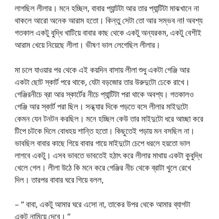
লাগছিল লীলার। মনে হচ্ছিল, বাবার প্যান্টটা আর তার প্যান্টিটা মাঝখানে না
থাকলে আরো অনেক আরাম হতো। কিন্তু সেটা তো আর সম্ভব না! অবশ্য
গতকাল একটু বুদ্ধি খাটিয়ে বাবার কাছ থেকে একটু অন্যরকম, একটু বেশীই
আরাম খেয়ে নিয়েছে লীলা। ভীষণ ভাল লেগেছিল লীলার।
মা চলে যাওয়ার পর থেকে এই কয়দিন বাসায় লীলা শুধু একটা গেঞ্জি আর
একটা ছোট স্কার্ট পরে থাকে, যেটা বড়জোর তার উরুদুটো ঢেকে রাখে।
গেঞ্জিরনীচে ব্রা আর স্কার্টের নীচে প্যান্টিটা পরা থাকে অবশ্য। গতকালও
গেঞ্জি আর স্কার্ট পরা ছিল। সন্ধ্যার দিকে পড়তে বসে লীলার মাইদুটো
কেমন যেন টনটন করছিল। মনে হচ্ছিল কেউ তার মাইদুটো ধরে আচ্ছা করে
টিপে চটকে দিলে বোধহয় শান্তি হতো। কিছুতেই পড়ায় মন বসছিল না।
ভাবছিল বাবার কাছে গিয়ে বাবার গায়ে মাইদুটো চেপে ধরলে হয়তো ভাল
লাগবে একটু। এসব ভাবতে ভাবতেই হঠাৎ করে লীলার মাথায় একটা কুবুদ্ধি
খেলে গেল। লীলা উঠে কি মনে করে গেঞ্জির নীচ থেকে ব্রাটা খুলে রেখে
দিল। তারপর বাবার ঘরে গিয়ে বলল,
– “ বাবা, একটু আমার ঘরে এসো না, তাকের উপর থেকে আমার ব্যাগটা
একটু নামিয়ে দেবে। ”