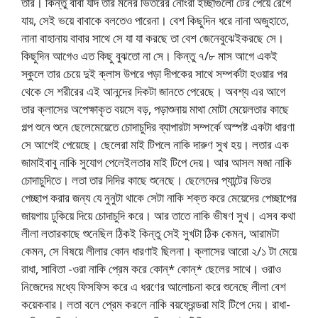
তার। কিন্তু বাবা যদি তার মনের ভিতরের নোংরা ইচ্ছাগুলো টের পেয়ে রেগে
যায়, সেই ভয়ে বাবাকে বলতেও পারেনা। বেশ কিছুদিন ধরে নানা অজুহাতে,
নানা বাহানায় বাবার সাথে সে যা যা করছে তা বেশ জেনেবুঝেইকরছে সে।
কিছুদিন আগেও এত কিছু বুঝতো না সে। কিন্তু ৭/৮ মাস আগে একই
স্কুলে তার চেয়ে দুই ক্লাস উপরে পড়া দীপকের সাথে সম্পর্কটা হওয়ার পর
থেকে সে শরীরের এই আনন্দের দিকটা জানতে পেরেছে। অবশ্য এর আগে
তার ক্লাসের অপেক্ষাকৃত বয়সে বড়, পড়াশুনায় মাথা মোটা মেয়েলতার কাছে
গল্প শুনে শুনে ছেলেমেয়েতে চোদাচুদির ব্যাপারটা সম্পর্কে অস্পষ্ট একটা ধারণা
সে আগেই পেয়েছে। ছেলেরা মাই টিপলে নাকি দারুণ সুখ হয়। লতার এক
জামাইবাবু নাকি সুযোগ পেলেইলতার মাই টিপে দেয়। আর আসল মজা নাকি
চোদাচুদিতে। লতা তার দিদির কাছে শুনেছে। ছেলেদের প্যান্টের ভিতর
পেচ্ছাপ করার জন্য যে নুনুটা থাকে সেটা নাকি শক্ত করে মেয়েদের পেচ্ছাপের
জায়গায় ঢুকিয়ে দিয়ে চোদাচুদি করে। আর তাতে নাকি ভীষণ সুখ। এসব কথা
লীলা লতারকাছে শুনেছিল ঠিকই কিন্তু সেই সুখটা ঠিক কেমন, আরামটা
কেমন, সে বিষয়ে লীলার কোন ধারণাই ছিলনা। ক্লাসের আরো ২/১ টা মেয়ে
রাধা, সাবিতা -ওরা নাকি প্রেম করে কোন্* কোন্* ছেলের সাথে। ওরাও
নিজেদের মধ্যে ফিসফিস করে এ ধরণের আলোচনা করে শুনেছে লীলা বেশ
কয়েকবার। লতা বলে প্রেম করলে নাকি বয়ফ্রেন্ডরা মাই টিপে দেয়। রাধা-