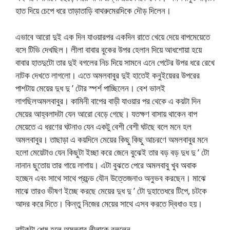
হাত দিয়ে চেপে ধরে তাড়াতাড়ি বাথরুমেরদিকে দৌড় দিলেন।
এভাবে আরো দুই এক দিন যাওয়ারপর একদিন রাতে খেয়ে দেয়ে বাপমেয়েতে
বসে টিভি দেখছিল। লীলা বাবার বুকের উপর হেলান দিয়ে আধশোয়া হয়ে
বাবার হাতদুটো তার দুই বগলের নিচ দিয়ে সামনে এনে পেটের উপর ধরে রেখে
নাটক দেখতে লাগলো। এতে অমলবাবুর দুই হাতেই কনুইয়েরর উপরের
পাশটায় মেয়ের দুধ দু ’ টোর স্পর্শ পাচ্ছিলেন। বেশ ভালই
লাগছিলঅমলবাবুর। কামিনী বাপের বাড়ী যাওয়ার পর থেকে এ কয়টা দিন
মেয়ের আহ্বলাদটা যেন আরো বেড়ে গেছে। যতক্ষণ বাসায় থাকেন বাপ
মেয়েতে এ ধরণের ঘটনাও যেন একটু বেশী বেশী ঘটছে বলে মনে হল
অমলবাবুর। তাছাড়া এ কয়দিনে মেয়ের কিছু কিছু আচরণে অমলবাবুর মনে
হলো মেয়েটাও যেন কিছুটা ইচ্ছা করে জেনে বুঝেই তার বড় বড় দুধ দু ’ টো
নানান ছুতোয় তার গায়ে লাগায়। এটা বুঝতে পেরে অমলবাবু খুব অবাক
হচ্ছেন এবং সাথে সাথে প্রচন্ড যৌন উত্তেজনাও অনুভব করছেন। মাঝে
মাঝে তারও ভীষণ ইচ্ছে করছে মেয়ের দুধ দু ’ টো দুহাতেধরে টিপে, চটকে
আদর করে দিতে। কিন্তু নিজের মেয়ের সাথে এসব করতে দ্বিধাও হয়।
নাটকটা শেষ হলে অমলবাবু লীলাকে বললেন,