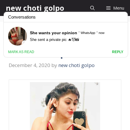
Skip
new choti golpo
Menu
to
content
Kolkata Bangla
Choti Golpo বাবা মেয়ে
December 4, 2020
by
new choti golpo