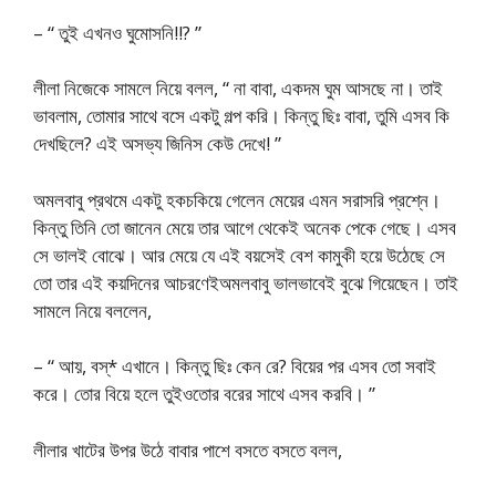
– “ তুই এখনও ঘুমোসনি!!? ”
লীলা নিজেকে সামলে নিয়ে বলল, “ না বাবা, একদম ঘুম আসছে না। তাই
ভাবলাম, তোমার সাথে বসে একটু গল্প করি। কিন্তু ছিঃ বাবা, তুমি এসব কি
দেখছিলে? এই অসভ্য জিনিস কেউ দেখে! ”
অমলবাবু প্রথমে একটু হকচকিয়ে গেলেন মেয়ের এমন সরাসরি প্রশ্নে।
কিন্তু তিনি তো জানেন মেয়ে তার আগে থেকেই অনেক পেকে গেছে। এসব
সে ভালই বোঝে। আর মেয়ে যে এই বয়সেই বেশ কামুকী হয়ে উঠেছে সে
তো তার এই কয়দিনের আচরণেইঅমলবাবু ভালভাবেই বুঝে গিয়েছেন। তাই
সামলে নিয়ে বললেন,
– “ আয়, বস্* এখানে। কিন্তু ছিঃ কেন রে? বিয়ের পর এসব তো সবাই
করে। তোর বিয়ে হলে তুইওতোর বরের সাথে এসব করবি। ”
লীলার খাটের উপর উঠে বাবার পাশে বসতে বসতে বলল,