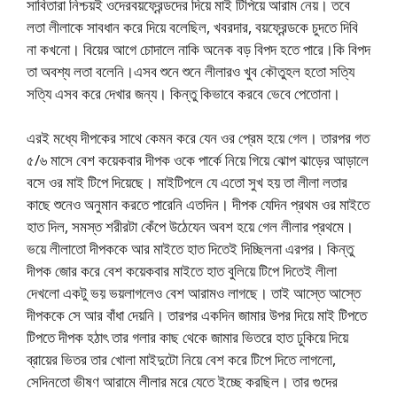
সাবিতারা নিশ্চয়ই ওদেরবয়ফ্রেন্ডদের দিয়ে মাই টিপিয়ে আরাম নেয়। তবে
লতা লীলাকে সাবধান করে দিয়ে বলেছিল, খবরদার, বয়ফ্রেন্ডকে চুদতে দিবি
না কখনো। বিয়ের আগে চোদালে নাকি অনেক বড় বিপদ হতে পারে।কি বিপদ
তা অবশ্য লতা বলেনি।এসব শুনে শুনে লীলারও খুব কৌতুহল হতো সত্যি
সত্যি এসব করে দেখার জন্য। কিন্তু কিভাবে করবে ভেবে পেতোনা।
এরই মধ্যে দীপকের সাথে কেমন করে যেন ওর প্রেম হয়ে গেল। তারপর গত
৫/৬ মাসে বেশ কয়েকবার দীপক ওকে পার্কে নিয়ে গিয়ে ঝোপ ঝাড়ের আড়ালে
বসে ওর মাই টিপে দিয়েছে। মাইটিপলে যে এতো সুখ হয় তা লীলা লতার
কাছে শুনেও অনুমান করতে পারেনি এতদিন। দীপক যেদিন প্রথম ওর মাইতে
হাত দিল, সমস্ত শরীরটা কেঁপে উঠেযেন অবশ হয়ে গেল লীলার প্রথমে।
ভয়ে লীলাতো দীপককে আর মাইতে হাত দিতেই দিচ্ছিলনা এরপর। কিন্তু
দীপক জোর করে বেশ কয়েকবার মাইতে হাত বুলিয়ে টিপে দিতেই লীলা
দেখলো একটু ভয় ভয়লাগলেও বেশ আরামও লাগছে। তাই আস্তে আস্তে
দীপককে সে আর বাঁধা দেয়নি। তারপর একদিন জামার উপর দিয়ে মাই টিপতে
টিপতে দীপক হঠাৎ তার গলার কাছ থেকে জামার ভিতরে হাত ঢুকিয়ে দিয়ে
ব্রায়ের ভিতর তার খোলা মাইদুটো নিয়ে বেশ করে টিপে দিতে লাগলো,
সেদিনতো ভীষণ আরামে লীলার মরে যেতে ইচ্ছে করছিল। তার গুদের