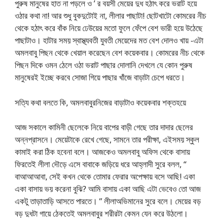
পুরুষ মানুষের হাত না পড়লে ও ’ র বয়সী মেয়ের দুধ হঠাৎ করে ভরাট হয়ে
ওঠার কথা না! আর শুধু বুকদুটোই না, লীলার পাছাটা! ছোটখাটো কোমরের নীচ
থেকে হঠাৎ করে বাঁক নিয়ে ঢেউয়ের মতো ফুলে ফেঁপে বেশ ভারী হয়ে উঠেছে
পাছাটাও। হাটার সময় স্বাস্থ্যবতী যুবতী মেয়েদের মত বেশ দোলও খায় -এটা
অমলবাবু পিছন থেকে খেয়াল করেছেন বেশ কয়েকবার। কোমরের নীচ থেকে
পিছন দিকে ওমন ঠেলে ওঠা ভরাট পাছার দোলানি দেখলে যে কোন পুরুষ
মানুষেরই ইচ্ছে করবে সোজা গিয়ে পাছার খাঁজে বাড়াটা চেপে ধরতে।
সত্যি কথা বলতে কি, অমলবাবুরনিজের বাড়াটাও কয়েকবার শক্তহয়ে
আজ সকালে কামিনী ছেলেকে নিয়ে বাপের বাড়ী গেছে তার দাদার ছেলের
অন্নপ্রাসনে। মেয়েটাকে রেখে গেছে, সামনে তার পরীক্ষা, এইসময় স্কুল
কামাই করা ঠিক হবেনা বলে। আজকেও অমলবাবু অফিস থেকে বাসায়
ফিরতেই লীলা দৌড়ে এসে বাবাকে জড়িয়ে ধরে আহ্লাদী সুরে বলল, “
বাআআআবা, সেই কখন থেকে তোমার ফেরার অপেক্ষায় বসে আছি! একা
একা বাসায় ভয় করেনা বুঝি? আমি বাসায় একা আছি এটা ভেবেও তো আজ
একটু তাড়াতাড়ি আসতে পারতে। ” লীলাঅভিমানের সুরে বলে। মেয়ের বড়
বড় দুধটা গায়ে ঠেকতেই অমলবাবুর শরীরটা কেমন যেন করে উঠলো।