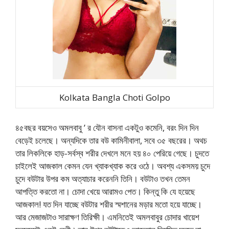
Kolkata Bangla Choti Golpo
৪৫বছর বয়সেও অমলবাবু ’ র যৌন বাসনা একটুও কমেনি, বরং দিন দিন
বেড়েই চলেছে। অন্যদিকে তার বউ কামিনীবালা, সবে ৩৫ বছরের। অথচ
তার লিকলিকে হাড়-সর্বস্ব শরীর দেখলে মনে হয় ৪০ পেরিয়ে গেছে। চুদতে
চাইলেই আজকাল কেমন যেন খ্যাকখ্যাক করে ওঠে। অবশ্য একসময় চুদে
চুদে বউটার উপর কম অত্যাচার করেননি তিনি। বউটাও তখন তেমন
আপত্তি করতো না। চোদা খেয়ে আরামও পেত। কিন্তু কি যে হয়েছে
আজকাল! যত দিন যাচ্ছে বউটার শরীর স্মশানের মড়ার মতো হয়ে যাচ্ছে।
আর মেজাজটাও সারাক্ষণ তিরিক্ষী। এমনিতেই অমলবাবুর চোদার খায়েশ