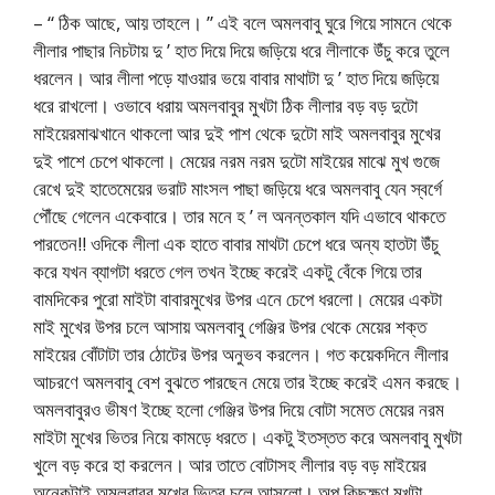
– “ ঠিক আছে, আয় তাহলে। ” এই বলে অমলবাবু ঘুরে গিয়ে সামনে থেকে
লীলার পাছার নিচটায় দু ’ হাত দিয়ে দিয়ে জড়িয়ে ধরে লীলাকে উঁচু করে তুলে
ধরলেন। আর লীলা পড়ে যাওয়ার ভয়ে বাবার মাথাটা দু ’ হাত দিয়ে জড়িয়ে
ধরে রাখলো। ওভাবে ধরায় অমলবাবুর মুখটা ঠিক লীলার বড় বড় দুটো
মাইয়েরমাঝখানে থাকলো আর দুই পাশ থেকে দুটো মাই অমলবাবুর মুখের
দুই পাশে চেপে থাকলো। মেয়ের নরম নরম দুটো মাইয়ের মাঝে মুখ গুজে
রেখে দুই হাতেমেয়ের ভরাট মাংসল পাছা জড়িয়ে ধরে অমলবাবু যেন স্বর্গে
পৌঁছে গেলেন একেবারে। তার মনে হ ’ ল অনন্তকাল যদি এভাবে থাকতে
পারতেন!! ওদিকে লীলা এক হাতে বাবার মাথটা চেপে ধরে অন্য হাতটা উঁচু
করে যখন ব্যাগটা ধরতে গেল তখন ইচ্ছে করেই একটু বেঁকে গিয়ে তার
বামদিকের পুরো মাইটা বাবারমুখের উপর এনে চেপে ধরলো। মেয়ের একটা
মাই মুখের উপর চলে আসায় অমলবাবু গেঞ্জির উপর থেকে মেয়ের শক্ত
মাইয়ের বোঁটাটা তার ঠোটের উপর অনুভব করলেন। গত কয়েকদিনে লীলার
আচরণে অমলবাবু বেশ বুঝতে পারছেন মেয়ে তার ইচ্ছে করেই এমন করছে।
অমলবাবুরও ভীষণ ইচ্ছে হলো গেঞ্জির উপর দিয়ে বোটা সমেত মেয়ের নরম
মাইটা মুখের ভিতর নিয়ে কামড়ে ধরতে। একটু ইতস্তত করে অমলবাবু মুখটা
খুলে বড় করে হা করলেন। আর তাতে বোটাসহ লীলার বড় বড় মাইয়ের
অনেকটাই অমলবাবুর মুখের ভিতর চলে আসলো। অল্প কিছুক্ষণ মুখটা