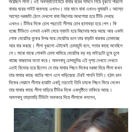
শুয়েছিল লীলা। ওই অবস্থাতেইউঠে বাবার ঘরের সামনে গিয়ে বুঝতে পারলো
বাবার ঘরের লাইট জ্বলছে এখনও। তার মানে বাবা এখনও ঘুমায়নি। আস্তে
আস্তে দরজাটা ঠেলে দেখলো বাবা বিছানায় আধশোয়া হয়ে টিভি দেখছে
এখনও। টিভির দিকে চোখ পড়তেই লীলার চোখ ছানাবড়া হয়ে গেল। কি
হচ্ছে টিভিতে এসব!! একটা মেয়ে ন্যাংটা হয়ে বিছানায় শুয়ে আছে আর একটা
লোক মেয়েটার বুকের উপর শুয়ে মেয়েটার গুদে তার বাড়াটা বারবার ঢোকাচ্ছে
আর বার করছে। লীলা বুঝলো এটাকেই চোদাচুদি বলে, লতার কাছে শুনেছিল
সে। মাঝে মাঝে লোকটা চোদা থামিয়ে মেয়েটার বড় বড় মাইদুটো চুষে চুষে
খাচ্ছে বাচ্চাদের মতো করে। অমলবাবু চোদাচুদির এই দৃশ্য দেখতে দেখতে
এতই বিভোর হয়ে ছিলেন যে তার মাথার পিছন দিকের দরজা দিয়ে লীলা কখন
তার মাথার কাছে খাটের পাশে এসে দাড়িয়েছে টেরই পাননি তিনি। হঠাৎ ডান
দিকের দেয়ালে লীলার ছায়াটা একটু নড়তেই তিনি চমকে পিছন ফিরে দেখেন
তার মাথার কাছে লীলা দাড়িয়ে টিভির দিকে একদৃষ্টিতে তাকিয়ে আছে।
অমলবাবু তাড়াতাড়ি টিভিটা অফকরে দিয়ে লীলাকে বললেন,