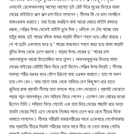
ওভাবেই রেখেঅমলবাবু আস্তে আস্তে দুই ঠোট দিয়ে মুখের ভিতরে থাকা
মেয়ের মাইটাতে অল্প অল্প চাপ দিতে লাগলেন। লীলার কি যে ভাল লাগছিল
বাবাওরকম করাতে। তার ইচ্ছে করছিল বাবা আরো জোরে মাইটা কামড়ে
ধরুক, গেঞ্জির উপর থেকেই মাইটা চুষে দিক। ওদিকে সে টের পাচ্ছে তার
হাটুর কাছে দুই পায়ের ফাঁকে বাবার বাড়াটা ভীষণ শক্ত হয়ে খোঁচা মারছে।
সে পা দুটো একসাথে করে দু ’ পায়ের মাঝখানে শক্ত খাড়া হয়ে থাকা বাড়াটা
ধুতির উপর থেকে চেপে ধরলো। বাড়ার উপর মেয়ের দু ’ পায়ের চাপ
অমলবাবুকে আরো উত্তেজিত করে তুলল। অমলবাবুমুখের ভিতরে থাকা
মেয়ের মাইয়ের বোটাটা জিভ দিয়ে চেটে দিলেন গেঞ্জির উপর দিয়েই। লীলার
সমস্ত শরীর থরথর করে কেঁপে উঠলো বাবা এরকম করাতে। হাত পা অবশ
হয়ে গেল যেন। আর তাতে তাক থেকে নামিয়ে বেশ কিছুক্ষণ ধরে হাতে
ঝুলিয়ে রাখা ব্যাগটা লীলার হাত ফসকে পড়ে গেল মেঝেতে। ব্যাগটা মেঝেতে
পড়ার শব্দে অমলবাবুও যেন সম্বিত ফিরে পেলেন। এতক্ষণ যেন ঘোরের মধ্যে
ছিলেন তিনি। সম্বিত ফিরে পেতেই এক হাত দিয়ে মেয়ের পাছাটা ধরে অন্য
হাতটা মেয়ের পিঠে এনে মেয়েকে নিজের সাথে চেপে ধরে রেখে নীচের দিকে
নামাতে লাগলেন। লীলার শরীরটা বাবারশরীরের সাথে একেবারে লেপ্টেথাকায়
তার স্কার্টের নীচের দিকটা শরীরের সাথে সাথে নীচে না নেমে বাবার পেটের
কাছেই আটকে থাকলো। এভাবে নীচে নামানোর সময় একদিকে মেয়ের