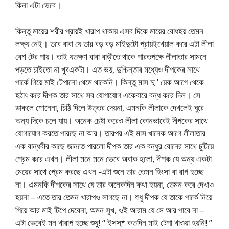
কিনা এটা ভেবে।
কিন্তু মায়ের শরীর প্রায়ই খারাপ থাকায় এসব দিকে মায়ের বোধহয় তেমন
লক্ষ্য নেই। তবে বাবা যে তার বড় বড় মাইদুটো প্রায়ইখেয়াল করে এটা লীলা
বেশ টের পায়। তাই যতক্ষণ বাবা বাড়ীতে থাকে পারতপক্ষে লীলাতার সামনে
পড়তে চাইতো না খুবএকটা। এত ভয়, দুশ্চিন্তার মধ্যেও দীপকের সাথে
পার্কে গিয়ে মাই টেপানো থেমে থাকেনি। কিন্তু মাস দু ’ য়েক আগে থেকে
হঠাৎ করে দীপক তার সাথে সব যোগাযোগ একেবারে বন্ধ করে দিল। সে
ডাকলে শোনেনা, চিঠি দিলে উত্তর দেয়না, এমনকি লীলাকে দেখলেই ঘুরে
অন্য দিকে চলে যায়। অনেক চেষ্টা করেও লীলা কোনভাবেই দীপকের সাথে
যোগাযোগ করতে পারছে না আর। তারপর এই মাস খানেক আগে লীলাতার
এক বান্ধবীর কাছে জানতে পারলো দীপক তার এক বন্ধুর বোনের সাথে চুটিয়ে
প্রেম করে এখন। লীলা মনে মনে ভেবে অবাক হলো, দীপক যে অন্য একটা
মেয়ের সাথে প্রেম করছে এখন -এটা শুনে তার তেমন হিংসা বা রাগ হচ্ছে
না। এমনকি দীপকের সাথে যে তার অনেকদিন কথা হয়না, তেমন করে দেখাও
হয়না – এতে তার তেমন খারাপও লাগছে না। শুধু দীপক যে তাকে পার্কে নিয়ে
গিয়ে আর মাই টিপে দেবেনা, অমন সুখ, ওই আরাম যে সে আর পাবে না –
এটা ভেবেই মন খারাপ হচ্ছে শুধু! “ ইসস্* কতদিন মাই টেপা খাওয়া হয়নি! ”