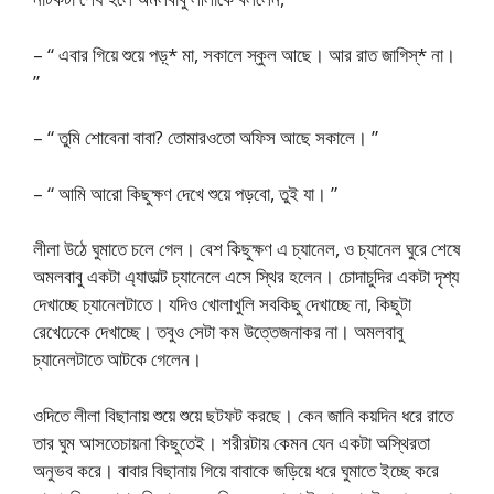
– “ এবার গিয়ে শুয়ে পড়্* মা, সকালে স্কুল আছে। আর রাত জাগিস্* না।
”
– “ তুমি শোবেনা বাবা? তোমারওতো অফিস আছে সকালে। ”
– “ আমি আরো কিছুক্ষণ দেখে শুয়ে পড়বো, তুই যা। ”
লীলা উঠে ঘুমাতে চলে গেল। বেশ কিছুক্ষণ এ চ্যানেল, ও চ্যানেল ঘুরে শেষে
অমলবাবু একটা এ্যাডাল্ট চ্যানেলে এসে স্থির হলেন। চোদাচুদির একটা দৃশ্য
দেখাচ্ছে চ্যানেলটাতে। যদিও খোলাখুলি সবকিছু দেখাচ্ছে না, কিছুটা
রেখেঢেকে দেখাচ্ছে। তবুও সেটা কম উত্তেজনাকর না। অমলবাবু
চ্যানেলটাতে আটকে গেলেন।
ওদিতে লীলা বিছানায় শুয়ে শুয়ে ছটফট করছে। কেন জানি কয়দিন ধরে রাতে
তার ঘুম আসতেচায়না কিছুতেই। শরীরটায় কেমন যেন একটা অস্থিরতা
অনুভব করে। বাবার বিছানায় গিয়ে বাবাকে জড়িয়ে ধরে ঘুমাতে ইচ্ছে করে