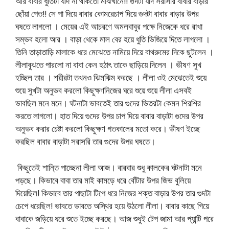
আর বাবার ধুতিটা যদি না থাকতো মাঝখানে!! গুদটা যদি সরাসরি বাবার বাড়ার
ছোঁয়া পেত!! সে পা দিয়ে বাবার কোমরেচাপ দিয়ে গুদটা বাবার বাড়ার উপর
ঘষতে লাগলো । মেয়ের এই আচরণে অমলবাবুর পক্ষে নিজেকে ধরে রাখা
সম্ভব হলো আর । বাড়া থেকে মাল বের হয়ে ধুতি ভিজিয়ে দিতে লাগলো ।
তিনি তাড়াতাড়ি মালাকে ধরে মেঝেতে নামিয়ে দিয়ে বাথরুমের দিকে ছুটলেন ।
লীলাবুঝতে পারলো না বাবা কেন হঠাৎ তাকে ছাড়িয়ে দিলেন । ভীষণ সুখ
হচ্ছিল তার । শরীরটা তখনও ঝিমঝিম করছে । লীলা ওই মেঝেতেই শুয়ে
শুয়ে সুখটা অনুভব করলো কিছুক্ষণনিজের ঘরে শুয়ে শুয়ে লীলা এসবই
ভাবছিল মনে মনে। ঘটনাটা ভাবতেই তার গুদের ভিতরটা কেমন শিরশির
করতে লাগলো। হাত দিয়ে গুদের উপর চাপ দিয়ে বাবার বাড়াটা গুদের উপর
অনুভব করার চেষ্টা করলো কিছুক্ষণ গতকালের মতো করে। ভীষণ ইচ্ছে
করছিল বাবার বাড়াটা সরাসরি তার গুদের উপর ঘষতে।
কিছুতেই শান্তি পাচ্ছেনা লীলা আজ। বারবার শুধু কালকের ঘটনাটা মনে
পড়ছে। কিভাবে বাবা তার মাই কামড়ে ধরে বোঁটার উপর জিভ বুলিয়ে
দিয়েছিল! কিভাবে তার পাছাটা টিপে ধরে নিজের শক্ত বাড়ার উপর তার গুদটা
চেপে ধরেছিল! ভাবতে ভাবতে অস্থির হয়ে উঠলো লীলা। বাবার কাছে গিয়ে
বাবাকে জড়িয়ে ধরে শুতে ইচ্ছে করছে। আজ শুধুই টেপ জামা আর প্যান্টি পরে