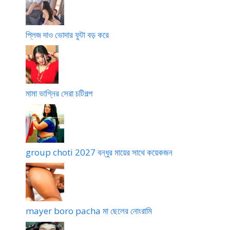
১
গু
দে
দ
চ
মা
লে
প্লিজ দাও ভোদার ফুটা বড় করে
রা
ছি
নো
চ
টি
মামা ভাগ্নির সেরা চটিগল্প
group choti 2027 বন্ধুর মায়ের সাথে কয়েকজন
mayer boro pacha মা ছেলের নোংরামি