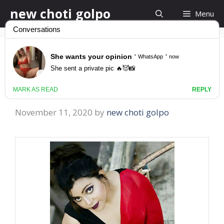
Skip
new choti golpo
Menu
to
content
Kolkata Panu Golpo
বৌদির সাথে পরকীয়া
November 11, 2020
by
new choti golpo