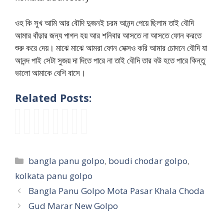
ওহ কি সুখ আমি আর বৌদি দুজনই চরম আনন্দ পেয়ে ছিলাম তাই বৌদি
আমার বাঁড়ার জন্য পাগল হয় আর শনিবার আসতে না আসতে ফোন করতে
শুরু করে দেয়। মাঝে মাঝে আমরা ফোন সেক্সও করি আমার চোদনে বৌদি যা
আনন্দ পাই সেটা সুজয় দা দিতে পারে না তাই বৌদি তার বউ হতে পারে কিন্তু
ভালো আমাকে বেশি বাসে।
Related Posts:
n
গা
B
I
B
ব
K
b
e
ড়ী
a
n
e
সে
o
a
w
র
n
d
n
র
l
n
k
ম
g
i
g
সে
k
g
Categories
bangla panu golpo
,
boudi chodar golpo
,
o
ধ্যে
l
a
a
ক্সি
a
l
l
ফে
a
n
l
ফি
t
a
kolkata panu golpo
k
লে
P
B
i
গা
a
p
Bangla Panu Golpo Mota Pasar Khala Choda
a
ই
a
a
B
রে
B
a
Gud Marar New Golpo
t
শা
n
n
o
র
a
n
a
লি
u
g
u
ব
n
u