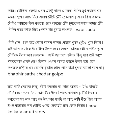
আমিও বৌদিকে ধরলাম এবার একটু সাহস এসেছে বৌদির মুখ দুহাতে ধরে
আমার মুখের কাছে নিয়ে এলাম ঠোঁটে ঠোঁট ঠেকালাম। এবার কিস করলাম
বৌদিও আমাকে কিস করলো একে অপরের ঠোঁট চুষতে লাগলাম আমার ঠোঁট
বৌদির ঘরের কাছে নিয়ে গেলাম ঘার চুষতে লাগলাম। vabi coda
বৌদি যেন পাগল হয়ে গেলো আমার জামার বোতাম খুলল পেন্টও খুলে দিলো।
এই ভাবে আমাকে ধীরে ধীরে উলঙ্গ করে ফেললো আমিও বৌদির গাউন খুলে
বৌদিকে উলঙ্গ করে ফেললাম। আমি জানতাম এইসব কিছু হবে তাই আগে
থাকতে বাল কেটে রেখে ছিলাম।এবার আমরা দুজনে উলঙ্গ হয়ে একে
অপরকে জড়িয়ে ধরে রেখেছি।আমি জানি বৌদি বাঁড়া চুষতে ভালো বাসে না।
bhabhir sathe chodar golpo
তাই আমি সেরকম কিছু চেষ্টাই করলাম না সোজা আমার ৭ ইঞ্চি বানরটা
বৌদির গুদে ভরে দিলাম আর ধীরে ধীরে ঠাপাতে লাগলাম।বৌদি চিৎকার
করতে লাগল আহ আহ উহ উহ আর পারছি না আহ আমি ধীরে ধীরে আমার
ঠাপন বাড়ালাম আর বৌদির গুদের ভেতরেই মাল ফেলে দিলাম। new
kolkata adult story