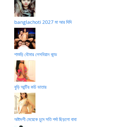
banglachoti 2027 মা আর দিদি
শাশুড়ি বৌমার লেসবিয়ান কান্ড
বুড়ি আন্টির কচি ভাতার
অষ্টাদশী মেয়েকে চুদে সতি পর্দা ছিড়লো বাবা