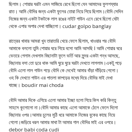
ছিলাম। শোয়ার ঘরটা এমন সাজিয়ে রেখে ছিলো যেন আমাদের ফুলশয্যার
রাত। আমি বৌদির জন্য একটা ফুলের তোরা নিয়ে গিয়ে ছিলাম।বৌদি সেদিন
নিজের জন্য একটা টকটকে লাল রঙের নাইট গাউন এনে রেখে ছিলো যেটা
থেকে এপার অপার দেখা যাচ্ছিলো। cudar golpo banglay
রাত্রের খাবার আমরা খুব তারাতরি খেয়ে ফেলে ছিলাম, খাওয়ার পর বৌদি
আমাকে বললো তুমি শোয়ার ঘরে গিয়ে বসো আমি আসছি l আমি শোয়ার ঘরে
ভেতরে গেলাম দেখলাম বিছানাটা ফুলে ভর্তি আর সুন্দর একটা গন্ধ আসছে,
বিছানায় বসা তো দুরে থাক আমি ঘুরে ঘুরে ঘরটা দেখতে লাগলাম।একটু পড়ে
বৌদি এলো লাল গাউন পড়ে বৌদি কে দেখেই আমার বাঁড়া দাঁড়িয়ে গেলো।
ওহ কি দেখতে গাউন এর পাতলা কাপড়ের মধ্যে দিয়ে বৌদির মাই দেখা
যাচ্ছে। boudir mai choda
বৌদি আমার দিকে এগিয়ে এলো আমার ইচ্ছা হলো গিয়ে কিস করি কিন্তু
সাহসে কুলোলো না।বৌদি আমার কাছে এলো আমাকে ঠেলে ফেলে দিলো
বিছানার ওপর।আমার চুলের মুঠি ধরে আমাকে নিজের বুকের কাছে নিয়ে
গেলো।জড়িয়ে ধরল আমার মাথা টা আমার গাল বৌদির মাই এর ওপরে।
debor babi coda cudi