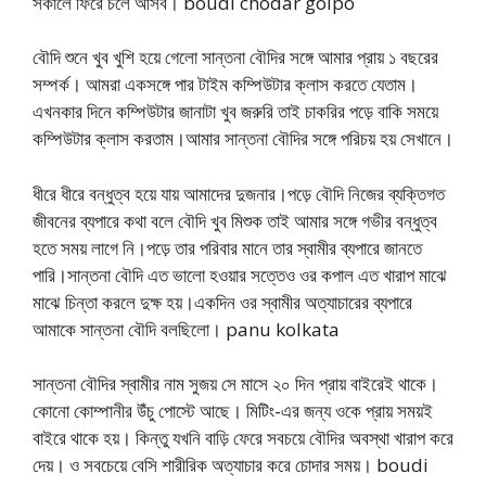
সকালে ফিরে চলে আসব। boudi chodar golpo
বৌদি শুনে খুব খুশি হয়ে গেলো সান্তনা বৌদির সঙ্গে আমার প্রায় ১ বছরের
সম্পর্ক। আমরা একসঙ্গে পার টাইম কম্পিউটার ক্লাস করতে যেতাম।
এখনকার দিনে কম্পিউটার জানাটা খুব জরুরি তাই চাকরির পড়ে বাকি সময়ে
কম্পিউটার ক্লাস করতাম।আমার সান্তনা বৌদির সঙ্গে পরিচয় হয় সেখানে।
ধীরে ধীরে বন্ধুত্ব হয়ে যায় আমাদের দুজনার।পড়ে বৌদি নিজের ব্যক্তিগত
জীবনের ব্যপারে কথা বলে বৌদি খুব মিশুক তাই আমার সঙ্গে গভীর বন্ধুত্ব
হতে সময় লাগে নি।পড়ে তার পরিবার মানে তার স্বামীর ব্যপারে জানতে
পারি।সান্তনা বৌদি এত ভালো হওয়ার সত্তেও ওর কপাল এত খারাপ মাঝে
মাঝে চিন্তা করলে দুক্ষ হয়।একদিন ওর স্বামীর অত্যাচারের ব্যপারে
আমাকে সান্তনা বৌদি বলছিলো। panu kolkata
সান্তনা বৌদির স্বামীর নাম সুজয় সে মাসে ২০ দিন প্রায় বাইরেই থাকে।
কোনো কোম্পানীর উঁচু পোস্টে আছে। মিটিং-এর জন্য ওকে প্রায় সময়ই
বাইরে থাকে হয়। কিন্তু যখনি বাড়ি ফেরে সবচয়ে বৌদির অবস্থা খারাপ করে
দেয়। ও সবচেয়ে বেসি শারীরিক অত্যাচার করে চোদার সময়। boudi