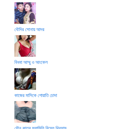
বৌদির সোনায় আদর
বিধবা আম্মু ও আংকেল
কাজের মাসিকে পোয়াতি চোদা
যৌন কাতর ফ্যামিলি রিয়েল থ্রিসাম