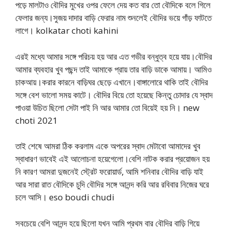
পড়ে মালটাও বৌদির মুখের ওপর ফেলে দেয় কত বার তো বৌদিকে বলে গিলে
ফেলার জন্য।সুজয় দাদার বাড়ি ফেরার নাম শুনলেই বৌদির ভয়ে গাঁড় ফাটতে
লাগে। kolkatar choti kahini
এরই মধ্যে আমার সঙ্গে পরিচয় হয় আর এত গভীর বন্ধুত্ব হয়ে যায়।বৌদির
আমার ব্যবহার খুব পছন্দ তাই আমাকে প্রায় তার বাড়ি ডাকে আমায়। আমিও
চাকআয়।করার কারনে বাড়িঘর ছেড়ে এখানে।বাঙ্গালোরে থাকি তাই বৌদির
সঙ্গে বেশ ভালো সময় কাটে। বৌদির বিয়ে তো হয়েছে কিন্তু চোদার যে স্বাদ
পাওয়া উচিত ছিলো সেটা পাই নি আর আমার তো বিয়েই হয় নি। new
choti 2021
তাই শেষে আমরা ঠিক করলাম একে অপরের স্বাদ মেটাবো আমাদের খুব
স্বাধারণ ভাবেই এই আলোচনা হয়েগেলো।বেশি নাটক করার প্রয়োজন হয়
নি কারণ আমরা দুজনেই স্ট্রেট ফরোয়ার্ড, আমি শনিবার বৌদির বাড়ি যাই
আর সারা রাত বৌদিকে চুদি বৌদির সঙ্গে আনন্দ করি আর রবিবার নিজের ঘরে
চলে আসি। eso boudi chudi
সবচেয়ে বেশি আনন্দ হয়ে ছিলো যখন আমি প্রথম বার বৌদির বাড়ি গিয়ে