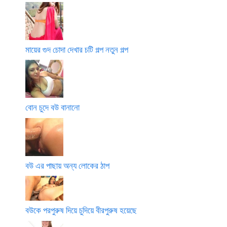
মায়ের গুদ চোদা দেখার চটি গল্প নতুন গল্প
বোন চুদে বউ বানানো
বউ এর পাছায় অন্য লোকের ঠাপ
বউকে পরপুরুষ দিয়ে চুদিয়ে বীরপুরুষ হয়েছে