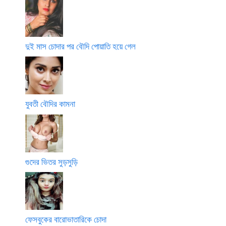
দুই মাস চোদার পর বৌদি পোয়াতি হয়ে গেল
যুবতী বৌদির কামনা
গুদের ভিতর সুড়সুড়ি
ফেসবুকের বারোভাতারিকে চোদা