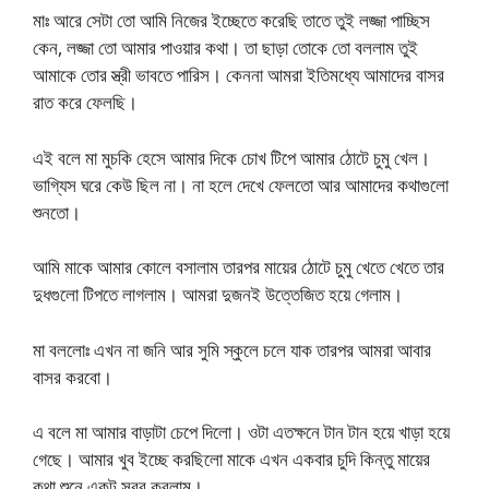
মাঃ আরে সেটা তো আমি নিজের ইচ্ছেতে করেছি তাতে তুই লজ্জা পাচ্ছিস
কেন, লজ্জা তো আমার পাওয়ার কথা। তা ছাড়া তোকে তো বললাম তুই
আমাকে তোর স্ত্রী ভাবতে পারিস। কেননা আমরা ইতিমধ্যে আমাদের বাসর
রাত করে ফেলছি।
এই বলে মা মুচকি হেসে আমার দিকে চোখ টিপে আমার ঠোটে চুমু খেল।
ভাগ্যিস ঘরে কেউ ছিল না। না হলে দেখে ফেলতো আর আমাদের কথাগুলো
শুনতো।
আমি মাকে আমার কোলে বসালাম তারপর মায়ের ঠোটে চুমু খেতে খেতে তার
দুধগুলো টিপতে লাগলাম। আমরা দুজনই উত্তেজিত হয়ে গেলাম।
মা বললোঃ এখন না জনি আর সুমি স্কুলে চলে যাক তারপর আমরা আবার
বাসর করবো।
এ বলে মা আমার বাড়াটা চেপে দিলো। ওটা এতক্ষনে টান টান হয়ে খাড়া হয়ে
গেছে। আমার খুব ইচ্ছে করছিলো মাকে এখন একবার চুদি কিন্তু মায়ের
কথা শুনে একটু সবুর করলাম।