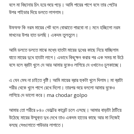
বলে মা বিছানায় চিৎ হয়ে শুয়ে পড়ে। আমি পায়ের পাশে বসে তার পেটের
উপর পাইডার দিয়ে ডলতে লাগলাম।
উফফফ কি নরম মায়ের পেট বলে বোঝাতে পারবো না। মনে হচ্ছিলো নরম
মাখনের উপর হাত ডলছি। একদম তুলতুলে।
আমি ডলতে ডলতে মাঝে মধ্যে হাতটা মায়ের দুধের কাছে নিয়ে যাচ্ছিলাম
যাতে মায়ের দুধে হাতটা লাগে। এভাবে কিছুক্ষন করার পর এক সময় মা উঠে
বসে বলে ব্রাটা খুলে দে আর আমার বুকেও লাগিয়ে দে ওখানেও চুলকাচ্ছে।
এ যেন মেঘ না চাইতে বৃষ্টি। আমি মায়ের ব্রার হুকটা খুলে দিলাম। মা ব্রাটা
শরীর থেকে খুলে পাশে রেখে দিলো। তারপর শুয়ে বললো আমার বুকেও
লাগিয়ে দে ভালো করে। ma chodar golpo
আমার তো শরীরে ৮৪০ ভোল্টের কারেন্ট চলে এসছে। আমার বাড়াটা ঠাটিয়ে
উঠেছে মায়ের উম্মুক্ত দুধ দেখে তাও একদম হাতের কাছে আর মা নিজেই
বলছে সেগুলোতে পাউডার লাগাতে।