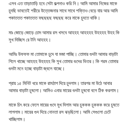
এসব এত তাড়াতাড়ি হবে সেটা কল্পনাও করি নি। আমি আমার নিজের মাকে
চুদছি ভাবতেই শরীরে উত্তেজনার সাথে সাথে শক্তিও বেড়ে যায় আর আমি
পকাততত পকাততত ফছছছছ ফছছছ করে মাকে চুদতে থাকি।
মাঃ জোড়ে জোড়ে চোদ আমার রস খসবে আহহহ আহহহহ উহহহহ উহহ কি
সুখ দিচ্ছিস রে টনি আহহহ।
আমিঃ উফফফ মা তোমাকে চুদে যা মজা পাচ্ছি। তোমার গুদটা আমার বাড়াটা
গিলে খাচ্ছে আহহহ উহহহহ কি সুখ তোমার গুদের ভিতর। কি গরম তোমার
গুদটা মনে হচ্ছে বাড়াটা জ্বলে যাচ্ছে।
প্রায় ১৫ মিনিট ধরে মাকে রামঠাপ দিয়ে চুদলাম। তারপর মা উঠে আবার
আমার বাড়াটা চুষলো। আমিও এবার মায়ের গুদটা চুষবো বলে ঠিক করলাম।
মাকে চিৎ করে ফেলে মায়ের গুদে মুখ দিলাম আর চুককক চুককক করে চুষতে
লাগলাম। মায়ের গুদ দিয়ে নোনতা রস ঝড়ছিলো। আমি সেগুলো চেটে
খাচ্ছিলাম।