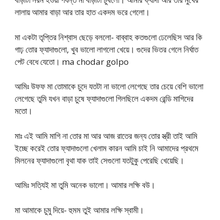
লালায় আমার বাড়া আর তার হাত একদম ভরে গেলো।
মা একটা তৃপ্তির নিশ্বাস ছেড়ে বললো- বাব্বাহ কতগুলো ঢেলেছিস আর কি
গাঢ় তোর ফ্যাদাগুলো, খুব ভালো লাগলো খেয়ে। গুদের ভিতর গেলে নির্ঘাত
পেট বেধে যেতো। ma chodar golpo
আমিঃ উফফ মা তোমাকে চুদে যতটা না ভালো লেগেছে তার চেয়ে বেশি ভালো
লেগেছে তুমি যখন বাড়া চুষে ফ্যাদাগুলো গিলছিলে একদম রেন্ডি মাগিদের
মতো।
মাঃ এই আমি মাগি না তোর মা আর আজ রাতের জন্য তোর স্ত্রী তাই আমি
ইচ্ছে করেই তোর ফ্যাদাগুলো খেলাম কারন আমি চাই নি আমাদের প্রথমে
মিলনের ফ্যাদাগুলো বৃথা যাক তাই সেগুলো যতটুকু পেরেছি খেয়েছি।
আমিঃ সত্যিই মা তুমি অনেক ভালো। আমার লক্ষি বউ।
মা আমাকে চুমু দিয়ে- হুমম তুই আমার লক্ষি স্বামী।