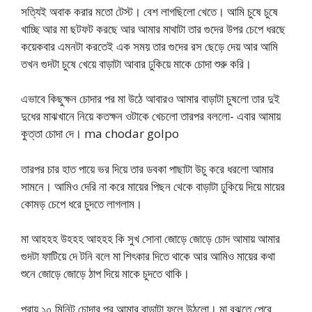
সত্যিই অবাক করার মতো টেস্ট। বেশ লাগছিলো খেতে। আমি চুষে চুষে
খাচ্ছি আর মা ছটফট করছে আর আমার মাথাটা তার গুদের উপর চেপে ধরছে
কয়েকবার এমনটা করতেই এক সময় তার গুদের রস ছেড়ে দেয় আর আমি
তখন গুদটা চুষে খেয়ে বাড়াটা আবার ঢুকিয়ে মাকে চোদা শুরু করি।
এভাবে কিছুক্ষন চোদার পর মা উঠে আবারও আমার বাড়াটা চুষলো তার দুই
দুধের মাঝখানে নিয়ে কতক্ষন ওটাকে খেচলো তারপর বললো- এবার আমায়
কুত্তা চোদা দে। ma chodar golpo
তারপর চার হাত পায়ে ভর দিয়ে তার ডবকা পাছাটা উচু করে ধরলো আমার
সামনে। আমিও দেরি না করে মায়ের পিছন থেকে বাড়াটা ঢুকিয়ে দিয়ে মায়ের
কোমড় চেপে ধরে চুদতে লাগলাম।
মা আহহহ উহহহ আহহহ কি সুখ সোনা জোড়ে জোড়ে চোদ আমায় আমার
গুদটা ফাটিয়ে দে টনি বলে মা শিৎকার দিতে থাকে আর আমিও মায়ের কথা
শুনে জোড়ে জোড়ে ঠাপ দিয়ে মাকে চুদতে থাকি।
প্রায় ১০ মিনিট চোদার পর আমার বাড়াটা ফুলে উঠলো। মা বুঝতে পেরে