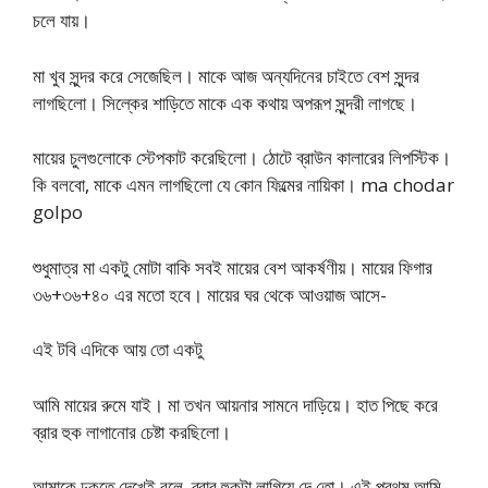
চলে যায়।
মা খুব সুন্দর করে সেজেছিল। মাকে আজ অন্যদিনের চাইতে বেশ সুন্দর
লাগছিলো। সিল্কের শাড়িতে মাকে এক কথায় অপরূপ সুন্দরী লাগছে।
মায়ের চুলগুলোকে স্টেপকাট করেছিলো। ঠোটে ব্রাউন কালারের লিপস্টিক।
কি বলবো, মাকে এমন লাগছিলো যে কোন ফিল্মের নায়িকা। ma chodar
golpo
শুধুমাত্র মা একটু মোটা বাকি সবই মায়ের বেশ আকর্ষণীয়। মায়ের ফিগার
৩৬+৩৬+৪০ এর মতো হবে। মায়ের ঘর থেকে আওয়াজ আসে-
এই টবি এদিকে আয় তো একটু
আমি মায়ের রুমে যাই। মা তখন আয়নার সামনে দাড়িয়ে। হাত পিছে করে
ব্রার হুক লাগানোর চেষ্টা করছিলো।
আমাকে ঢুকতে দেখেই বলে, ব্রার হুকটা লাগিয়ে দে তো। এই প্রথম আমি