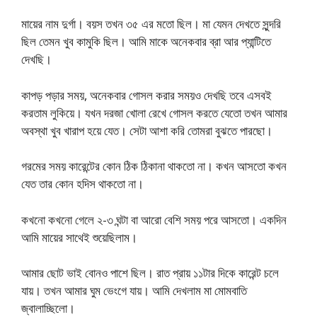
মায়ের নাম দুর্গা। বয়স তখন ৩৫ এর মতো ছিল। মা যেমন দেখতে সুন্দরি
ছিল তেমন খুব কামুকি ছিল। আমি মাকে অনেকবার ব্রা আর প্যান্টিতে
দেখছি।
কাপড় পড়ার সময়, অনেকবার গোসল করার সময়ও দেখছি তবে এসবই
করতাম লুকিয়ে। যখন দরজা খোলা রেখে গোসল করতে যেতো তখন আমার
অবস্থা খুব খারাপ হয়ে যেত। সেটা আশা করি তোমরা বুঝতে পারছো।
গরমের সময় কারেন্টের কোন ঠিক ঠিকানা থাকতো না। কখন আসতো কখন
যেত তার কোন হদিস থাকতো না।
কখনো কখনো গেলে ২-৩ ঘন্টা বা আরো বেশি সময় পরে আসতো। একদিন
আমি মায়ের সাথেই শুয়েছিলাম।
আমার ছোট ভাই বোনও পাশে ছিল। রাত প্রায় ১১টার দিকে কারেন্ট চলে
যায়। তখন আমার ঘুম ভেংগে যায়। আমি দেখলাম মা মোমবাতি
জ্বালাচ্ছিলো।