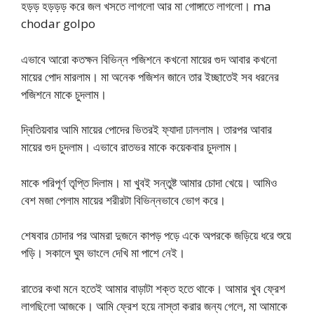
হড়ড় হড়ড়ড় করে জল খসতে লাগলো আর মা গোঙ্গাতে লাগলো। ma
chodar golpo
এভাবে আরো কতক্ষন বিভিন্ন পজিশনে কখনো মায়ের গুদ আবার কখনো
মায়ের পোদ মারলাম। মা অনেক পজিশন জানে তার ইচ্ছাতেই সব ধরনের
পজিশনে মাকে চুদলাম।
দ্বিতিয়বার আমি মায়ের পোদের ভিতরই ফ্যাদা ঢাললাম। তারপর আবার
মায়ের গুদ চুদলাম। এভাবে রাতভর মাকে কয়েকবার চুদলাম।
মাকে পরিপূর্ণ তৃপ্তি দিলাম। মা খুবই সন্তুষ্ট আমার চোদা খেয়ে। আমিও
বেশ মজা পেলাম মায়ের শরীরটা বিভিন্নভাবে ভোগ করে।
শেষবার চোদার পর আমরা দুজনে কাপড় পড়ে একে অপরকে জড়িয়ে ধরে শুয়ে
পড়ি। সকালে ঘুম ভাংলে দেখি মা পাশে নেই।
রাতের কথা মনে হতেই আমার বাড়াটা শক্ত হতে থাকে। আমার খুব ফ্রেশ
লাগছিলো আজকে। আমি ফ্রেশ হয়ে নাস্তা করার জন্য গেলে, মা আমাকে