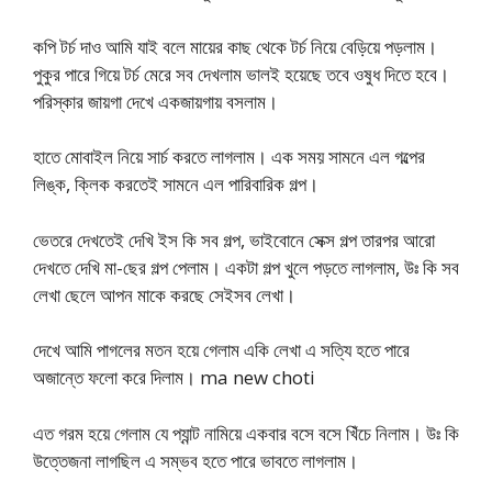
কপি টর্চ দাও আমি যাই বলে মায়ের কাছ থেকে টর্চ নিয়ে বেড়িয়ে পড়লাম।
পুকুর পারে গিয়ে টর্চ মেরে সব দেখলাম ভালই হয়েছে তবে ওষুধ দিতে হবে।
পরিস্কার জায়গা দেখে একজায়গায় বসলাম।
হাতে মোবাইল নিয়ে সার্চ করতে লাগলাম। এক সময় সামনে এল গল্পের
লিঙ্ক, ক্লিক করতেই সামনে এল পারিবারিক গল্প।
ভেতরে দেখতেই দেখি ইস কি সব গল্প, ভাইবোনে সেক্স গল্প তারপর আরো
দেখতে দেখি মা-ছের গল্প পেলাম। একটা গল্প খুলে পড়তে লাগলাম, উঃ কি সব
লেখা ছেলে আপন মাকে করছে সেইসব লেখা।
দেখে আমি পাগলের মতন হয়ে গেলাম একি লেখা এ সত্যি হতে পারে
অজান্তে ফলো করে দিলাম। ma new choti
এত গরম হয়ে গেলাম যে প্যান্ট নামিয়ে একবার বসে বসে খিঁচে নিলাম। উঃ কি
উত্তেজনা লাগছিল এ সম্ভব হতে পারে ভাবতে লাগলাম।