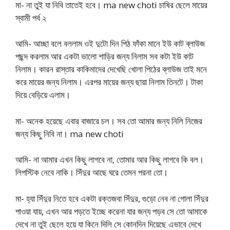
মা- না তুই যা নিবি তাতেই হবে। ma new choti চাষির ছেলে মায়ের
স্বামী পর্ব ২
আমি- আচ্ছা বলে বললাম ওই দুটো দিন পিঠ ফাঁকা মানে ইউ কাট ব্লাউজ
পছন্দ করলাম আর একটা ভালো শাড়ির জন্য নিলাম সব কটা ইউ কাট
নিলাম। কারন রাস্তার কাকিমাদের দেখেছি খোলা পিঠের ব্লাউজ তাই মনে
করে মায়ের জন্য নিলাম। এরপর মায়ের জন্য ছায়া নিলাম তিনটে। টাকা
দিয়ে বেড়িয়ে এলাম।
মা- অনেক হয়েছে এবার বাজারে চল। সব তো আমার জন্য নিলি নিজের
জন্য কিছু নিবি না। ma new choti
আমি- না আমার এখন কিছু লাগবে না, তোমার আর কিছু লাগবে কি বল।
লিপস্টিক নেবে নাকি। সিঁদুর আছে ঘরে তেমন পরনা তো।
মা- হ্যা সিঁদুর নিতে হবে একটা রক্তজবা সিঁদুর, গুড়ো নেব না গোলা সিঁদুর
পাওয়া যায়, এখন আর পড়তে ইচ্ছে করেনা যার জন্য পড়ব সে তো আমাকে
দেখে না তুই ছেলে হয়ে যা কিনে দিলি সে কোনদিন দিয়েছে এভাবে দেখে