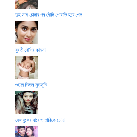
দুই মাস চোদার পর বৌদি পোয়াতি হয়ে গেল
যুবতী বৌদির কামনা
গুদের ভিতর সুড়সুড়ি
ফেসবুকের বারোভাতারিকে চোদা