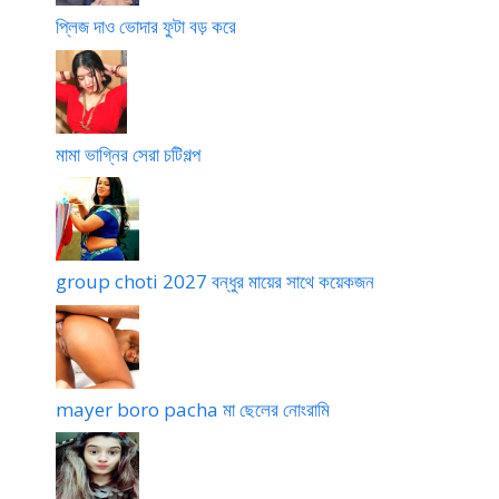
e
প্লিজ দাও ভোদার ফুটা বড় করে
m
b
e
r
3
মামা ভাগ্নির সেরা চটিগল্প
2
1
group choti 2027 বন্ধুর মায়ের সাথে কয়েকজন
mayer boro pacha মা ছেলের নোংরামি