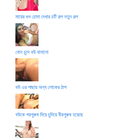
মায়ের গুদ চোদা দেখার চটি গল্প নতুন গল্প
বোন চুদে বউ বানানো
বউ এর পাছায় অন্য লোকের ঠাপ
বউকে পরপুরুষ দিয়ে চুদিয়ে বীরপুরুষ হয়েছে