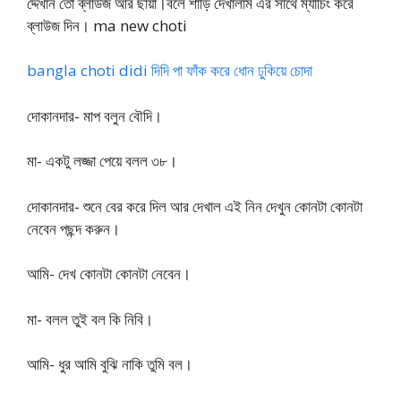
দ্দেখান তো ব্লাউজ আর ছায়া।বলে শাড়ি দেখালাম এর সাথে ম্যাচিং করে
ব্লাউজ দিন। ma new choti
bangla choti didi দিদি পা ফাঁক করে ধোন ঢুকিয়ে চোদা
দোকানদার- মাপ বলুন বৌদি।
মা- একটু লজ্জা পেয়ে বলল ৩৮।
দোকানদার- শুনে বের করে দিল আর দেখাল এই নিন দেখুন কোনটা কোনটা
নেবেন পছন্দ করুন।
আমি- দেখ কোনটা কোনটা নেবেন।
মা- বলল তুই বল কি নিবি।
আমি- ধুর আমি বুঝি নাকি তুমি বল।