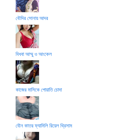
বৌদির সোনায় আদর
বিধবা আম্মু ও আংকেল
কাজের মাসিকে পোয়াতি চোদা
যৌন কাতর ফ্যামিলি রিয়েল থ্রিসাম