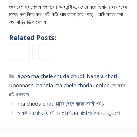
তবে বেশ সুখ পেলাম গল্প পরে। আধ ঘন্টা হয়ে গেছে বসে ছিলাম। এর মধ্যে
মায়ের গলা কিরে কই গেলি বাড়ি আয় রান্না হয়ে গেছে। আমি মায়ের গলা
শুনে বাড়ির দিকে গেলাম।
Related Posts:
m
আ
m
m
মা
দি
m
মা
a
প
a
a
য়ে
নে
a
ব
c
ন
y
a
র
বা
a
ল
h
মা
e
c
সে
বা
p
ল
Categories
apon ma chele chuda chudi
,
bangla choti
o
য়ে
r
h
ক্স
চু
o
চো
d
র
h
e
ই
দে
r
দ
uponnash
,
bangla ma chele chodar golpo
,
মা ছেলে
a
ফু
o
l
ন্টা
রা
n
জো
চটি উপন্যাস
c
ট
t
e
র
তে
s
রে
ma choda choti চাষির ছেলে মায়ের স্বামী পর্ব ১
h
ব
g
c
ভি
মা
t
চো
o
ল
u
h
উ
ছে
o
দ
জামাই এর সামনেই বউ এর প্রেমিকের সাথে পরকিয়া চোদাচুদি গল্প
t
পোঁ
d
o
২
লে
r
রে
i
দ
c
t
র
y
মা
চা
চো
h
i
সে
চা
দা