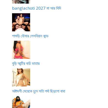
banglachoti 2027 মা আর দিদি
শাশুড়ি বৌমার লেসবিয়ান কান্ড
বুড়ি আন্টির কচি ভাতার
অষ্টাদশী মেয়েকে চুদে সতি পর্দা ছিড়লো বাবা