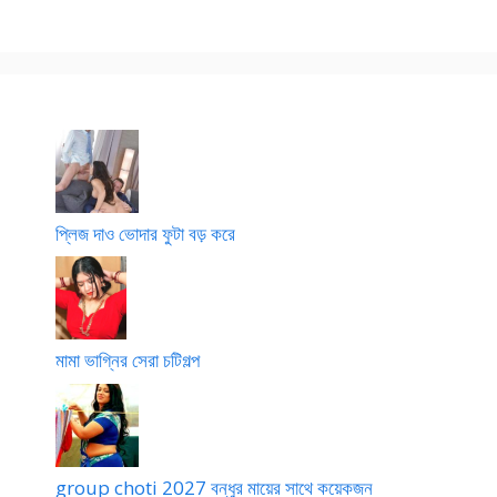
t
লা
o
মা
i
ম
t
র
g
i
ছি
o
g
লা
l
o
ম
p
l
o
p
o
প্লিজ দাও ভোদার ফুটা বড় করে
মামা ভাগ্নির সেরা চটিগল্প
group choti 2027 বন্ধুর মায়ের সাথে কয়েকজন