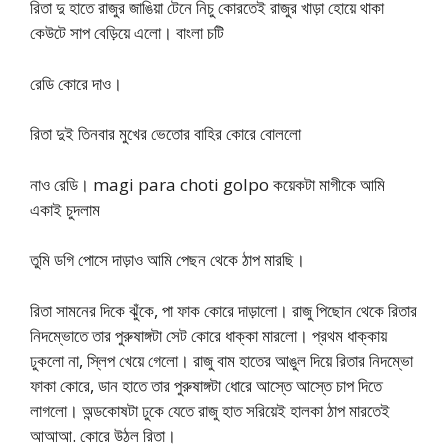
রিতা দু হাতে রাজুর জাঙিয়া টেনে নিচু কোরতেই রাজুর খাড়া হোয়ে থাকা
কেউটে সাপ বেড়িয়ে এলো। বাংলা চটি
রেডি কোরে দাও।
রিতা দুই তিনবার মুখের ভেতোর বাহির কোরে বোললো
নাও রেডি। magi para choti golpo কয়েকটা মাগীকে আমি
একাই চুদলাম
তুমি ডগি পোসে দাড়াও আমি পেছন থেকে ঠাপ মারছি।
রিতা সামনের দিকে ঝুঁকে, পা ফাক কোরে দাড়ালো। রাজু পিছোন থেকে রিতার
নিদম্ভোতে তার পুরুষাঙ্গটা সেট কোরে ধাক্কা মারলো। প্রথম ধাক্কায়
ঢুকলো না, স্লিপ খেয়ে গেলো। রাজু বাম হাতের আঙুল দিয়ে রিতার নিদম্ভো
ফাকা কোরে, ডান হাতে তার পুরুষাঙ্গটা ধোরে আস্তে আস্তে চাপ দিতে
লাগলো। অন্ডকোষটা ঢুকে যেতে রাজু হাত সরিয়েই হালকা ঠাপ মারতেই
আআআ. কোরে উঠল রিতা।