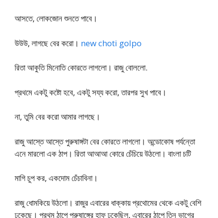
আসতে, লোকজোন শুনতে পাবে।
উউউ, লাগছে বের করো।
new choti golpo
রিতা আকুতি মিনোতি কোরতে লাগলো। রাজু বোললো.
প্রথমে একটু কষ্টো হবে, একটু সয্য করো, তারপর সুখ পাবে।
না, তুমি বের করো আমার লাগছে।
রাজু আস্তে আস্তে পুরুষাঙ্গটা বের কোরতে লাগলো। অন্ডোকোষ পর্যন্তো
এনে মারলো এক ঠাপ। রিতা আআআ কোরে চেঁচিয়ে উঠলো। বাংলা চটি
মাগি চুপ কর, একদোম চেঁচাবিনা।
রাজু ধোমকিয়ে উঠলো। রাজুর এবারের ধাক্কায় প্রথোমের থেকে একটু বেশি
ঢুকেছে। প্রথম ঠাপে পুরুষাঙ্গের হাফ ঢুকেছিল, এবারের ঠাপে তিন ভাগের