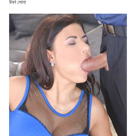
উফ! সোনা