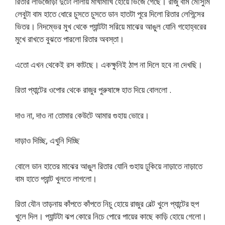
রিতার লাউজোড়া দুটো লালায় মাখামাখি হোয়ে ভিজে গেছে। রাজু বাম মৌসুমি
লেবুটা বাম হাতে ধোরে চুসতে চুসতে ডান হাতটা পূরে দিলো রিতার লেগিন্সের
ভিতর। নিদম্ভের মুখ থেকে প্যান্টটা সরিয়ে মাঝের আঙুল যোনি গহোহ্বরের
মুখে রাখতে বুঝতে পারলো রিতার অবস্তা।
এতো এখন থেকেই রস কাটছে। একক্ষুনিই ঠাপ না দিলে হবে না দেখছি।
রিতা প্যান্টের ওপোর থেকে রাজুর পুরুষাঙ্গে হাত দিয়ে বোললো .
দাও না, দাও না তোমার কেউটে আমার গুহায় ভোরে।
দাড়াও দিচ্ছি, এখুনি দিচ্ছি
বোলে ডান হাতের মাঝের আঙুল রিতার যোনি গুহায় ঢুকিয়ে নাড়াতে নাড়াতে
বাম হাতে প্যান্ট খুলতে লাগলো।
রিতা যৌন তাড়নায় কাঁপতে কাঁপতে নিচু হোয়ে রাজুর বেল্ট খুলে প্যান্টের হুপ
খুলে দিল। প্যান্টটা ঝপ কোরে নিচে পোরে পায়ের কাছে কাড়ি হোয়ে গেলো।