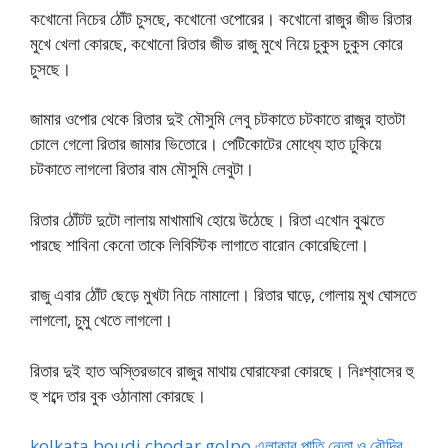
কখোনো নিচের ঠোঁট চুসছে, কখোনো ওপোরের। কখোনো রাজুর জীভ রিতার
মুখে খেলা কোরছে, কখোনো রিতার জীভ রাজু মুখে নিয়ে চুকুস চুকুস কোরে
চুসছে।
জামার ওপোর থেকে রিতার দুই মৌসুমি লেবু চটকাতে চটকাতে রাজুর হাতটা
চোলে গেলো রিতার জামার ভিতোরে। পেটিকোটের মোধ্যে হাত ঢুকিয়ে
চটকাতে লাগলো রিতার বাম মৌসুমি লেবুটা।
রিতার ঠোঁটট দুটো লালায় মাখামাখি হোয়ে উঠেছে। রিতা এখোন বুঝতে
পারছে শাবিনা কেনো তাকে লিবিস্টিক লাগাতে বারোন কোরেছিলো।
রাজু এবার ঠোঁট ছেড়ে মুখটা নিচে নামালো। রিতার ঘাড়ে, গোলায় মুখ ঘোসতে
লাগলো, চুমু খেতে লাগলো।
রিতার দুই হাত অস্তিরভাবে রাজুর মাথায় ঘোরাফেরা কোরছে। নিঃশ্বাসের হু
হু শব্দে তার বুক ওঠানামা কোরছে।
kolkata boudi chodar golpo এলাকার পাতি নেতা ও বৌদির