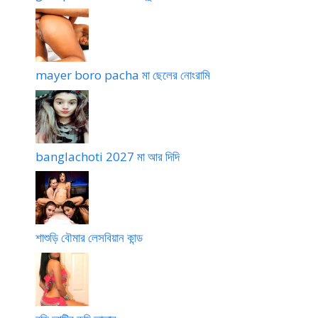
mayer boro pacha মা ছেলের নোংরামি
banglachoti 2027 মা আর দিদি
শাশুড়ি বৌমার লেসবিয়ান কান্ড