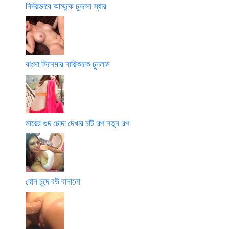
নির্দয়ভাবে আম্মুকে চুদলো স্যার
বাংলা সিনেমার নায়িকাকে চুদলাম
মায়ের গুদ চোদা দেখার চটি গল্প নতুন গল্প
বোন চুদে বউ বানানো