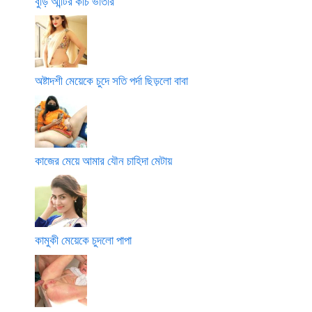
বুড়ি আন্টির কচি ভাতার
অষ্টাদশী মেয়েকে চুদে সতি পর্দা ছিড়লো বাবা
কাজের মেয়ে আমার যৌন চাহিদা মেটায়
কামুকী মেয়েকে চুদলো পাপা