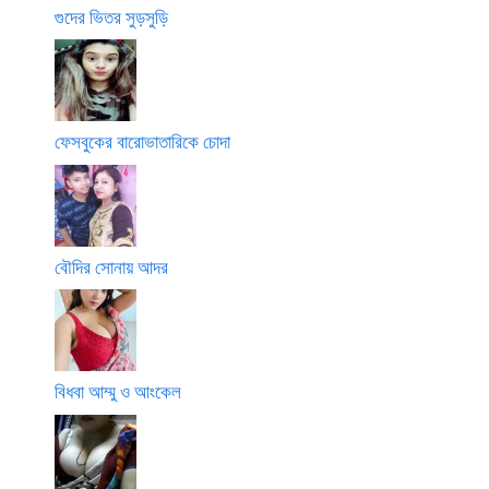
গুদের ভিতর সুড়সুড়ি
ফেসবুকের বারোভাতারিকে চোদা
বৌদির সোনায় আদর
বিধবা আম্মু ও আংকেল