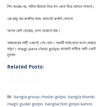
পিল খাওয়ার পর, শাবিনা রিতাকে নিয়ে কল থেকে ফিরে আসতে লাগলো।
ওরা রাজু আর রুপালির কাছে আসতেই রুপালি বোললো
অনেক রেস্ট হোয়েছে, চলো বেরোনো যাক।
আজকেরের পর্বটি এখানেই শেষ হোল। পরবর্তী পর্বের জন্য ফলো কোরতে
থাকুন। magi para choti golpo কয়েকটা মাগীকে আমি একাই
চুদলাম
Related Posts:
দু
মা
k
ব
ঝি
b
মু
m
ই
ব
o
ন্ধু
নু
d
খ
a
ছা
ল
c
কে
কে
c
পো
g
ত্রে
লে
h
সা
র
h
দ
i
Categories
bangla group chodar golpo
,
bangla khanki
র
ন
i
থে
ম
o
থে
p
সা
প্লি
m
নি
ত
t
কে
a
magir guder golpo
,
banglachoti golpo kahini
,