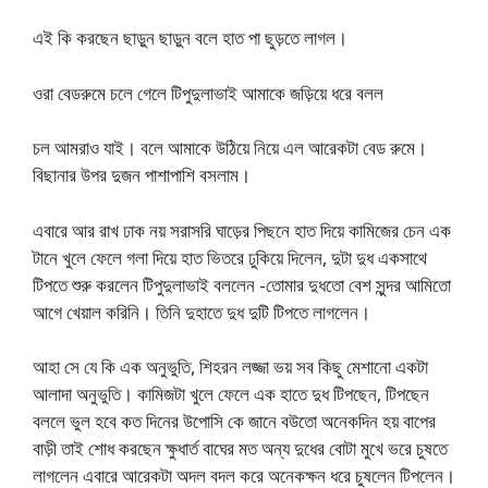
এই কি করছেন ছাড়ুন ছাড়ুন বলে হাত পা ছুড়তে লাগল।
ওরা বেডরুমে চলে গেলে টিপুদুলাভাই আমাকে জড়িয়ে ধরে বলল
চল আমরাও যাই। বলে আমাকে উঠিয়ে নিয়ে এল আরেকটা বেড রুমে।
বিছানার উপর দুজন পাশাপাশি বসলাম।
এবারে আর রাখ ঢাক নয় সরাসরি ঘাড়ের পিছনে হাত দিয়ে কামিজের চেন এক
টানে খুলে ফেলে গলা দিয়ে হাত ভিতরে ঢুকিয়ে দিলেন, দুটা দুধ একসাথে
টিপতে শুরু করলেন টিপুদুলাভাই বললেন -তোমার দুধতো বেশ সুন্দর আমিতো
আগে খেয়াল করিনি। তিনি দুহাতে দুধ দুটি টিপতে লাগলেন।
আহা সে যে কি এক অনুভুতি, শিহরন লজ্জা ভয় সব কিছু মেশানো একটা
আলাদা অনুভুতি। কামিজটা খুলে ফেলে এক হাতে দুধ টিপছেন, টিপছেন
বললে ভুল হবে কত দিনের উপোসি কে জানে বউতো অনেকদিন হয় বাপের
বাড়ী তাই শোধ করছেন ক্ষুধার্ত বাঘের মত অন্য দুধের বোটা মুখে ভরে চুষতে
লাগলেন এবারে আরেকটা অদল বদল করে অনেকক্ষন ধরে চুষলেন টিপলেন।