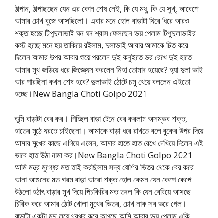
ঠাপান, ঠাপাছছেন যেন এর কোন শেষ নেই, কি যে মধু, কি যে সুখ্, আবেশে
আমার চোখ বুজে আসছিলো। এবার মনে হোল বাড়াটা ধিরে ধিরে আরও
শক্ত হচ্ছে টিপুদুলাভাই ঘন ঘন শ্বাস ফেলছেন ভয় পেলাম টিপুদুলাভাইর
কস্ট হচ্ছে মনে হয় তাকিয়ে রইলাম, দুলাভাই আবার আমাকে চিত করে
দিলেন আমার উপর আবার শুয়ে পরলেন দুই কনুইতে ভর রেখে দুই হাতে
আমার মুখ জড়িয়ে ধরে জিজ্ঞ্যেস করলেন নিহা তোমার হয়েছে? হ্যা দুলা ভাই
আর পারছিনা কখন শেষ হবে? দুলাভাই ঠোটে চমু খেয়ে বললেন এইতো
হচ্ছে।New Bangla Choti Golpo 2021
তুমি বাড়াটা বের কর। পিচ্ছিল বাড়া টেনে বের করলাম অসম্ভব শক্ত,
হাতের মুঠে ধরতে চাইছেনা। আমাকে বাড়া ধরে রাখতে বলে বুকের উপর দিয়ে
আমার মুখের কাছে এগিয়ে এলেন, আমার হাতে হাত রেখে দেখিয়ে দিলেন এই
ভাবে হাত উঠা নামা কর।New Bangla Choti Golpo 2021
আমি মন্ত্র মুগ্ধের মত তাই করছিলাম সদ্য যোণির ভিতর থেকে বের করে
আনা আগুনের মত গরম বাড়া আরো শক্ত হোল কেমন যেন কেপে কেপে
উঠলো হঠাৎ বাড়ার মুখ দিয়ে পিচকিরির মত তরল কি যেন বেরিয়ে আসছে
চিরিক করে আমার ঠোট খোলা মুখের ভিতর, চোখ নাক সব ভরে গেল।
বাড়াটা একটা মৃদু লয়ে থরথর করে কাপছে আমি আবার ভয় পেলাম একি