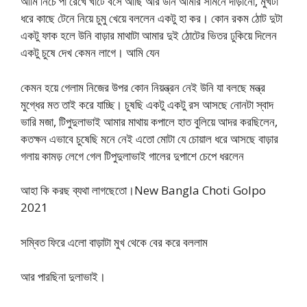
আমি নিচে পা রেখে খাটে বসে আছি আর উনি আমার সামনে দাঁড়ানো, মুখটা
ধরে কাছে টেনে নিয়ে চুমু খেয়ে বললেন একটু হা কর। কোন রকম ঠোট দুটা
একটু ফাক হলে উনি বাড়ার মাথাটা আমার দুই ঠোটের ভিতর ঢুকিয়ে দিলেন
একটু চুষে দেখ কেমন লাগে। আমি যেন
কেমন হয়ে গেলাম নিজের উপর কোন নিয়ন্ত্রন নেই উনি যা বলছে মন্ত্র
মুগ্ধের মত তাই করে যাচ্ছি। চুষছি একটু একটু রস আসছে নোনটা স্বাদ
ভারি মজা, টিপুদুলাভাই আমার মাথায় কপালে হাত বুলিয়ে আদর করছিলেন,
কতক্ষন এভাবে চুষেছি মনে নেই এতো মোটা যে চোয়াল ধরে আসছে বাড়ার
গলায় কামড় লেগে গেল টিপুদুলাভাই গালের দুপাশে চেপে ধরলেন
আহা কি করছ ব্যথা লাগছেতো।New Bangla Choti Golpo
2021
সম্বিত ফিরে এলো বাড়াটা মুখ থেকে বের করে বললাম
আর পারছিনা দুলাভাই।