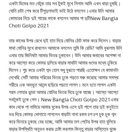
একটা ডিমের মত যেটুক তার সব টুকই মুখে নিলাম আমি এখন বাড়া চুষছি।
যোনি চাটা শেষ করে টিপুদুলাভাই ভাই উঠে বসলেন।এবার উনি আমার
কোমরের নিচে দুই পায়ের ফাকে বসলেন আমার পা দুটিNew Bangla
Choti Golpo 2021
তার কাধের উপর রেখে দুই হাত দিয়ে যোনির ঠোট ফাক করে দিলেন। বাড়ার
মাথা যোনির মুখে রাখলেন আমাকে বললেন তুমি কি রেডি? আমি বুঝলাম উনি
এবার তার জিনিষটা আমার ভিতর ঢুকাবেন। উনি আমার জবাবের অপেক্ষা না
করে আস্তে করে কোমর দুলিয়ে বাড়ার মাথাটা আমার গুদের মধ্যে ঢুকিয়ে
দিলেন। পুচ করে একটা শব্দ হোল শুধু বুঝতে পারছি এতোক্ষন যে কামানটা
দেখেছি সেটি আমার শরিরের ভিতর ঢুকে পড়তে শুরু করেছে আমার সমস্থ
শরীরে এক অদ্ভুত আনন্দ ছড়িয়ে পড়তে লাগল। মনে হতে লাগল একটা
গরম লোহার ডান্ডা আমার যোনির ভিতর দিয়ে ঢুকে যাচ্ছে। আস্তে আস্তে
সবটুকই ঢুকে গেল। New Bangla Choti Golpo 2021এবার
কাধ থেকে পা নামিয়ে আমার বুকের উপর এসে দুই পাশে তার দুই কনুইতে
ভর দিয়ে কোমড় দোলাতে লাগলেন বাড়াটা নানা রকম চপ চপ চুক চুক শব্দ
করে ভিতরে ঢুকছে বের হচ্ছে, আমি আমার তল পেটের উপর হাত বুলিয়ে
বাড়ার উপস্থিতি অনুভব করার চেষ্টা করলাম কিন্তু বাড়ার অস্তিত্ব খুজে