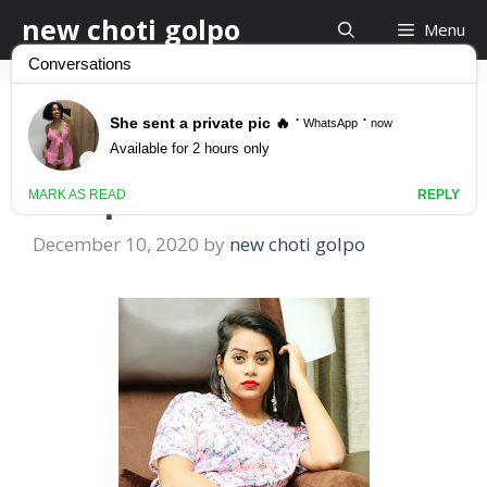
Skip
new choti golpo
Menu
to
content
New Bangla Choti
Golpo 2021
December 10, 2020
by
new choti golpo