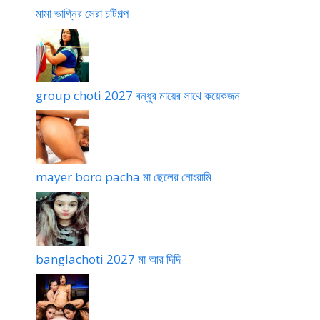
মামা ভাগ্নির সেরা চটিগল্প
group choti 2027 বন্ধুর মায়ের সাথে কয়েকজন
mayer boro pacha মা ছেলের নোংরামি
banglachoti 2027 মা আর দিদি