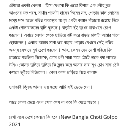
এটাতো একটা খেলনা। টিপে দেখবো কি এতো বিশাল এক লৌহ দন্ড
আগুনের মত গরম, মাথার গড়নটা হাসের ডিমের মত, গোড়ায় কাল লোমের
মধ্যে মনে হচ্ছে গভির অরন্যের মধ্যে একটা কামান দাঁড়ানো রয়েছে নিচে
একটা গোলাবারুদের ঝুলি ঝুলছে। বাড়াটা দুই দুধের মাঝখানে চেপে
ধরলেন। এবারে সেখান থেকে ছাড়িয়ে ঝট করে বাড়ার মাথাটা আমার গালে
ছোয়ালেন। এবারে আমার মাথা ধরে বাড়ার গোড়ায় যেখানে সেই গভির
অরন্য সেখানে মুখ চেপে ধরলেন। আহ, কেমন যেন নেশা ধরিয়ে দিল
ছাড়াতে পারছিনা নিজেকে, লোম গুলি সারা গালে ঠোটে নাকে ঘষা লাগছে
উনিও কোমড় দুলিয়ে দুলিয়ে কি সুন্দর করে আমার সারা মুখ চোখ নাক ঠোট
কপালে ছুইয়ে দিচ্ছিলেন। কোন রকম ছাড়িয়ে নিয়ে বললাম
দুলাভাই প্লিজ আমার ভয় হচ্ছে আমি যাই ছেড়ে দেন।
আরে বোকা মেয়ে এখন খেলা শেষ না করে কি যেতে পারবে।
রেখা এসে দেখে ফেললে কি হবে।New Bangla Choti Golpo
2021