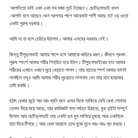
আপনিতো ভাই একা একা সব মজা লুটে নিচ্ছেন। ছোটদুলাভাই বলল
-আপনি বসে আছেন কেন আপনার পাশে আরেকটা শালী আছে না? ওর ওতো
একটা পুরুষ দরকার।
আমি না না বলে চেচিয়ে উঠলাম। আমার এসবের দরকার নেই।
কিন্তু টিপুদুলাভাই আমার পাশে বসে আমাকে জড়িয়ে ধরল। জীবনে প্রথম
পুরুষ স্পর্শে আমার শরীর শিহরিত হয়ে উঠল। টিপুদুলাভাইয়ের হাত আমার
শরীরের এখানে ওখানে ঘুরে বেড়াতে লাগল। তার হাতের স্পর্শ আমার ভালই
লাগছিল তবুও আমি আমার শরীর মুচড়াতে লাগলাম যেন তার হাত ছাড়াবার
চেষ্টা করছি।
হঠাৎ রেখার কন্ঠে আঃ আঃ ধ্বনি শুনে ওদের দিকে তাকিয়ে দেখি রেখা সোফায়
হেলান দিয়ে শুয়ে আছে, তার কামিজটা গলা পর্যন্ত উঠানো, বুক দুইটা সম্পুর্ণ
উদোম আর ছোটদুলাভাই তার একটা দুধ মুখ লাগিয়ে চুষছে আর একটাকে
হাত দিয়ে টিপছে। আর রেখা আরামে চোখ বুজে মুখে আঃ-আঃ-শব্দ করছে।