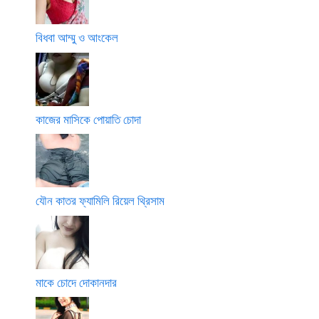
বিধবা আম্মু ও আংকেল
কাজের মাসিকে পোয়াতি চোদা
যৌন কাতর ফ্যামিলি রিয়েল থ্রিসাম
মাকে চোদে দোকানদার