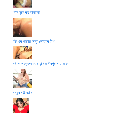
বোন চুদে বউ বানানো
বউ এর পাছায় অন্য লোকের ঠাপ
বউকে পরপুরুষ দিয়ে চুদিয়ে বীরপুরুষ হয়েছে
বন্ধুর বউ চোদা