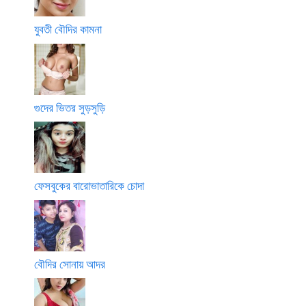
যুবতী বৌদির কামনা
গুদের ভিতর সুড়সুড়ি
ফেসবুকের বারোভাতারিকে চোদা
বৌদির সোনায় আদর