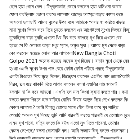
হোল হাত থেমে গেল। টিপুদুলাভাই জোরে বললেন হাত থামিওনা আবার
যেমন করছিলাম তেমন করতে লাগলাম আস্তে আস্তে বাড়ার কাপন কমে
আসলো দুলাভাই আমার বুকের উপর বসে আমাকে আবার হা করিয়ে বাড়ার
মাথা মুখের ভিতর ভরে দিয়ে চুষতে বললেন এর আগেইতো মুখের ভিতরে কিছু
ঢুকেছিলো বাড়া চুষছি এখনো থির থির করে কাপছে মুখ দিয়ে এখনো বের
হচ্ছে সে কি নোনতা অম্ল মধুর স্বাদ, অমৃত সুধা। আমার মুখ থেকে বাড়া
বের করলেন হয়েছে সোনা আর লাগবেনাNew Bangla Choti
Golpo 2021 অনেক হয়েছে অনেক সুখ দিয়েছ। বাড়ার মুখে থেকে বের
হওয়া ওগুলি মুখের উপর গাল বেয়ে ফোটা ফোটা গড়িয়ে পরছে টিপুদুলাভাই
একটা টাওয়েল দিয়ে মুছে দিলেন, জিজ্ঞ্যেস করলেন এগুলির নাম জানো?আমি
নিরব, দুধ ধরে ঝাকনি দিয়ে আবার বললেন বলনা এগুলির নাম জানো?
বললাম না কি করে জানবো। এগুলি হল মাল কিংবা ফ্যাদা বলতে পার। কথা
বলতে বলতে পিছনে হাত বাড়িয়ে যোনির ভিতর আঙ্গুল দিয়ে দেখে বললেন কি
কেমন লাগলো ? আমি কিন্তু তোমার সাথে যৌণ লিলা করে খুব শান্তি
পেয়েছি অনেক সুখ দিয়েছ তুমি আমি ধারনাই করতে পারনাই যে তোমাকে চুদে
এমন সুখ পাবো, সত্যি বলতে কি বউও এতো সুখ দিতে পারেনা, তোমার
কেমন লেগেছে? বলনা সোনামনি বল। আমি লজ্জায় কিছু বলতে পারলামনা।
উঠে তারাতারি বাথরুমে চলে গেলাম ন্যংটো অবস্থাতেই। টিপুদুলাভাইও