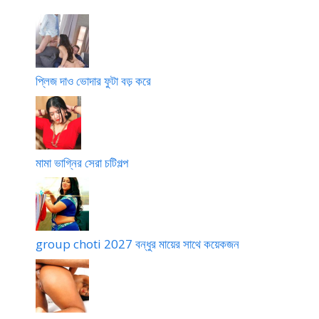
ক
i
র
l
ছে
y
m
e
প্লিজ দাও ভোদার ফুটা বড় করে
m
b
e
r
3
মামা ভাগ্নির সেরা চটিগল্প
2
1
group choti 2027 বন্ধুর মায়ের সাথে কয়েকজন