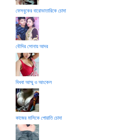
ফেসবুকের বারোভাতারিকে চোদা
বৌদির সোনায় আদর
বিধবা আম্মু ও আংকেল
কাজের মাসিকে পোয়াতি চোদা