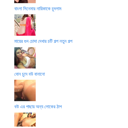
বাংলা সিনেমার নায়িকাকে চুদলাম
মায়ের গুদ চোদা দেখার চটি গল্প নতুন গল্প
বোন চুদে বউ বানানো
বউ এর পাছায় অন্য লোকের ঠাপ