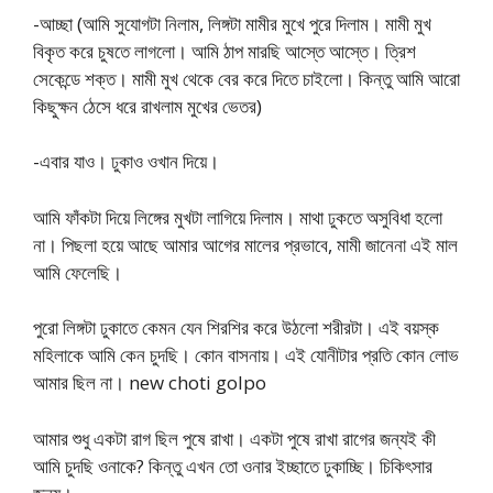
-আচ্ছা (আমি সুযোগটা নিলাম, লিঙ্গটা মামীর মুখে পুরে দিলাম। মামী মুখ
বিকৃত করে চুষতে লাগলো। আমি ঠাপ মারছি আস্তে আস্তে। ত্রিশ
সেকেন্ডে শক্ত। মামী মুখ থেকে বের করে দিতে চাইলো। কিন্তু আমি আরো
কিছুক্ষন ঠেসে ধরে রাখলাম মুখের ভেতর)
-এবার যাও। ঢুকাও ওখান দিয়ে।
আমি ফাঁকটা দিয়ে লিঙ্গের মুখটা লাগিয়ে দিলাম। মাথা ঢুকতে অসুবিধা হলো
না। পিছলা হয়ে আছে আমার আগের মালের প্রভাবে, মামী জানেনা এই মাল
আমি ফেলেছি।
পুরো লিঙ্গটা ঢুকাতে কেমন যেন শিরশির করে উঠলো শরীরটা। এই বয়স্ক
মহিলাকে আমি কেন চুদছি। কোন বাসনায়। এই যোনীটার প্রতি কোন লোভ
আমার ছিল না। new choti golpo
আমার শুধু একটা রাগ ছিল পুষে রাখা। একটা পুষে রাখা রাগের জন্যই কী
আমি চুদছি ওনাকে? কিন্তু এখন তো ওনার ইচ্ছাতে ঢুকাচ্ছি। চিকিৎসার