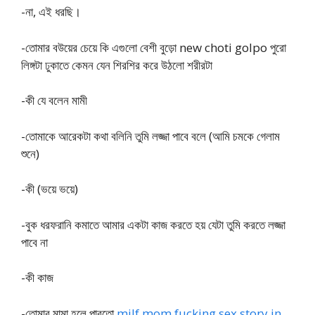
-না, এই ধরছি।
-তোমার বউয়ের চেয়ে কি এগুলো বেশী বুড়ো new choti golpo পুরো
লিঙ্গটা ঢুকাতে কেমন যেন শিরশির করে উঠলো শরীরটা
-কী যে বলেন মামী
-তোমাকে আরেকটা কথা বলিনি তুমি লজ্জা পাবে বলে (আমি চমকে গেলাম
শুনে)
-কী (ভয়ে ভয়ে)
-বুক ধরফরানি কমাতে আমার একটা কাজ করতে হয় যেটা তুমি করতে লজ্জা
পাবে না
-কী কাজ
-তোমার মামা হলে পারতো
milf mom fucking sex story in