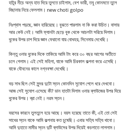
হাটুর নীচে অন্য হাত দিয়ে তুলতে চাইলাম, বেশ ভারী, তবু কোনমতে তুলে
বিছানায় নিয়ে ফেললাম। new choti golpo
নিঃশ্বাস পড়ছে, জ্ঞান হারিয়েছে। বুঝতে পারলাম না কি করা উচিত। বাসায়
আর কেউ নেই। আমি ফ্যানটা ছেড়ে বুক থেকে আচলটা সরিয়ে দিলাম।
বুকের উপর চাপ দিয়ে জ্ঞান ফেরানো যায় বোধহয়, সিনেমায় দেখেছি।
কিন্তু ওনার বুকের দিকে তাকিয়ে আমি টাং করে ৩০ বছর আগের অতীতে
চলে গেলাম। এই সেই মহিলা, যাকে আমি চিরকাল কল্পনা করে এসেছি।
যাকে যৌবনের কালে নগ্নবক্ষা দেখেছি।
বড় সাধ ছিল সেই সুন্দর দুটো স্তন কোনদিন সুযোগ পেলে ধরে দেখবো।
আজ সেই সুযোগ এসেছে কী? ডান হাতটা দিলাম ওনার ব্লাউজের উপর দিয়ে
বুকের উপর। ব্রা নেই। নরম স্তন।
বয়সের কারনে তুলতুলে হয়ে আছে। বয়স হয়েছে তাতে কী, এই তো সেই
সাধের স্তন যাকে আমি কল্পনায় কত চুষেছি। এবার সত্যি সত্যি খাবো।
আমি দুহাতে মামীর স্তন দুটি ব্লাউসের উপর দিয়েই কচলাতে লাগলাম।