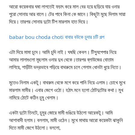
আরো কয়েকবার ঘষা লাগতেই ফচাৎ করে মাল বের হয়ে ছড়িয়ে যায় ওনার
পুরো সোনায় আর বালে। টের পাবে কিনা কে জানে। কিছুটা মুছে দিলাম সায়া
দিয়ে। তারপর সোনায় দুটো টিপ মারলাম হাত দিয়ে।
babar bou choda choti বাবার বউকে চুদার চটি গল্প
এটা দিয়ে মামা চুদে। আমি চুদি নাই। ঘষছি কেবল। টিস্যুপেপার নিয়ে
আমার লালাগুলো মুছলাম ওনার দুধ থেকে।তারপর ব্লাউজের বোতাম
লাগিয়ে, শাড়ীটা ভদ্রভাবে পড়িয়ে বাথরুমে চলে গেলাম ধোনটা ধুয়ে নিতে।
মুতেও নিলাম একটু। বাথরুম থেকে মগে করে পানি নিয়ে এলাম। চোখে মুখে
মারলাম মামীর। এবার জেগে ওঠো। হঠাৎ মনে হলো ঠোটদুটোর কথা। মুখ
নামিয়ে ঠোটে কঠিন চুমু খেলাম।
একটা দুটো তিনটে, চুমুর জোরে মামী গুঙিয়ে উঠলো আরেকটু। আমি
আশাবাদী হলাম। বললাম, মামী ওঠেন। মুখে মাথায় আরো কয়েকটা ঝাকুনি
দিতে মামী জেগে উঠলো। বললো,