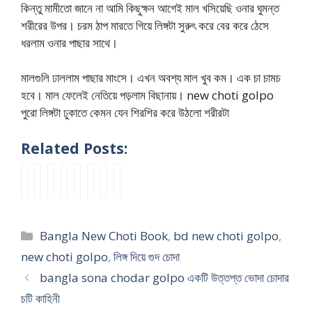
কিন্তু মামীতো জানে না আমি কিছুক্ষন আগেই মাল খসিয়েছি ওনার ঘুমন্ত
শরীরের উপর। চরম ঠাপ মারতে গিয়ে লিঙ্গটা সুরুৎ করে বের করে ঠেসে
ধরলাম ওনার পাছার সাথে।
মালগুলি ঢাললাম পাছার মাংসে। এখন অবশ্য মাল খুব কম। এক চা চামচ
হবে। মাল ফেলেই নেতিয়ে পড়লাম বিছানায়। new choti golpo
পুরো লিঙ্গটা ঢুকাতে কেমন যেন শিরশির করে উঠলো শরীরটা
Related Posts:
B
N
দু
n
m
মা
v
m
a
e
পা
e
a
ল
o
a
n
w
য়ে
w
y
লা
d
a
g
B
র
c
e
গা
a
c
Categories
Bangla New Choti Book
,
bd new choti golpo
,
l
a
ফাঁ
h
r
নো
c
h
a
n
কে
o
g
ধো
h
e
new choti golpo
,
লিঙ্গ দিয়ে গুদ চোদা
d
g
জী
t
u
ন
a
l
bangla sona chodar golpo একটি উত্তপ্ত ভোদা চোদার
e
l
ব
i
d
ম
t
e
চটি কাহিনী
s
a
নে
g
e
হি
a
c