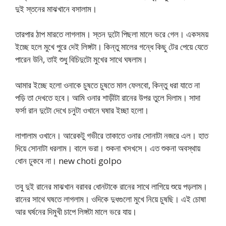
দুই স্তনের মাঝখানে বসালাম।
তারপার ঠাপ মারতে লাগলাম। স্তন দুটো পিছলা মালে ভরে গেল। একসময়
ইচ্ছে হলে মুখে পুরে দেই লিঙ্গটা। কিন্তু মালের গন্ধে কিছু টের পেয়ে যেতে
পারেন উনি, তাই শুধু বিচিদুটো মুখের সাথে ঘষলাম।
আমার ইচ্ছে হলো ওনাকে চুষতে চুষতে মাল ফেলবো, কিন্তু ধরা যাতে না
পড়ি তা দেখতে হবে। আমি ওনার শাড়ীটা রানের উপর তুলে দিলাম। সাদা
ফর্সা রান দুটো দেখে চনুটা ওখানে ঘষার ইচ্ছা হলো।
লাগালাম ওখানে। আরেকটু গভীরে তাকাতে ওনার সোনাটা নজরে এল। হাত
দিয়ে সোনাটা ধরলাম। বালে ভরা। শুকনা খসখসে। এত শুকনা অবস্থায়
ধোন ঢুকবে না। new choti golpo
তবু দুই রানের মাঝখান বরাবর ধোনটাকে রানের সাথে লাগিয়ে শুয়ে পড়লাম।
রানের সাথে ঘষতে লাগলাম। ওদিকে দুধগুলো মুখে নিয়ে চুষছি। এই চোষা
আর ঘর্ষনের দিমুখী চাপে লিঙ্গটা মালে ভরে যায়।