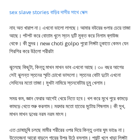
sex slave stories বাড়ির দাসীর সাথে সেক্স
নাহ অত খারাপ না। এখনো ভালো লাগছে। আমার বউয়ের গুলার চেয়ে তাজা
আছে। পটপট করে বোতাম খুলে স্তন দুটি মুক্ত করে নিলাম ব্লাউজ
থেকে। কী সুন্দর। new choti golpo পুরো লিঙ্গটা ঢুকাতে কেমন যেন
শিরশির করে উঠলো শরীরটা
ঝুলেছে কিছুটা, কিন্তু মাখন মাখন ভাব এখনো আছে। ৩০ বছর আগের
সেই ঝুলন্ত স্তনের স্মৃতি চোখো ভাসলো। স্তনের বোটা দুটো এখনো
সেদিনের মতো তাজা। মুখটা নামিয়ে স্তনবোটায় চুমু খেলাম।
সময় কম, জ্ঞান ফেরার আগেই খেয়ে নিতে হবে। খপ করে মুখে পুরে কামড়ে
কামড়ে খেতে শুরু করলাম। ময়দার মতো হাতের মুটোয় পিষলাম। কী সুখ,
মাখন মাখন দুধের নরম নরম মাংস।
এত চোষাচুষি চলছে মামীর শরীরের ওপর দিয়ে কিন্তু ওনার ঘুম ভাঙে না।
উত্তেজনা আরো বাড়লে গায়ের উপর উঠে বসলাম। প্যান্ট খুলে খাড়া লিঙ্গটা