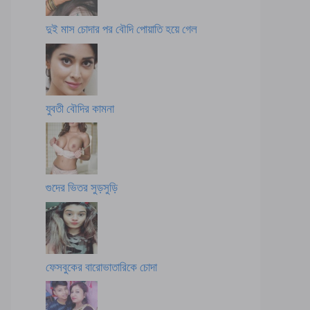
দুই মাস চোদার পর বৌদি পোয়াতি হয়ে গেল
যুবতী বৌদির কামনা
গুদের ভিতর সুড়সুড়ি
ফেসবুকের বারোভাতারিকে চোদা