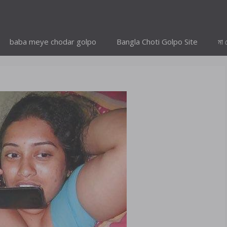
baba meye chodar golpo
Bangla Choti Golpo Site
মা 