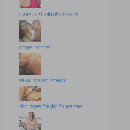
মায়ের গুদ চোদা দেখার চটি গল্প নতুন গল্প
বোন চুদে বউ বানানো
বউ এর পাছায় অন্য লোকের ঠাপ
বউকে পরপুরুষ দিয়ে চুদিয়ে বীরপুরুষ হয়েছে