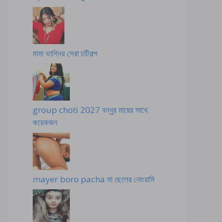
মামা ভাগ্নির সেরা চটিগল্প
group choti 2027 বন্ধুর মায়ের সাথে
কয়েকজন
mayer boro pacha মা ছেলের নোংরামি