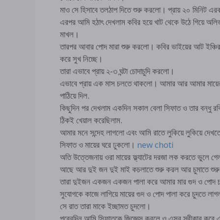
মাও সে হিসাবে তলঠাপ দিতে শুরু করলো। প্রায় ২০ মিনিট এর
এরপর আমি হঠাৎ দেখলাম কবির হয়ে খাট থেকে উঠে গিয়ে অলিভ
মাখল।
তারপর আবার পোদ মারা শুরু করলো। কবির ভাইয়ের আট ইঞ্চির
করে সুখ নিচ্ছে।
তারা এভাবে প্রায় ২-৩ ঘন্টা চোদাচুদি করলো।
এভাবে প্রায় এক মাস চলতে থাকলো। আমার আর আমার মায়ের 
পাঠিয়ে দিল.
কিছুদিন পর দেখলাম একদিন সকাল বেলা সিফাত ও তার বন্ধু রকি
ঠিকই খেয়াল করেছিলাম.
আমার মনে সন্দেহ লাগলো এবং আমি রাতে লুকিয়ে লুকিয়ে দেখ
সিফাত ও মায়ের ঘরে ঢুকলো।
new choti
অতি উত্তেজনায় ওরা মায়ের ফ্ল্যাটের দরজা লক করতে ভুলে গেল 
আছে আর দুই জন দুই মাই কচলাতে শুরু করল আর চুমাতে শু
তারা দুইজন একজন একজন পালা করে আমার মার গুদ ও পোদ চা
সুযোগকে কাজে লাগিয়ে মায়ের গুদ ও পোদ পালা করে চুদতে লা
সে রাত তারা মাকে ইচ্ছামত চুদলো।
পরেরদিন আমি সিফাতকে জিজ্ঞেস করলে ও এসব স্বীকার করে এব