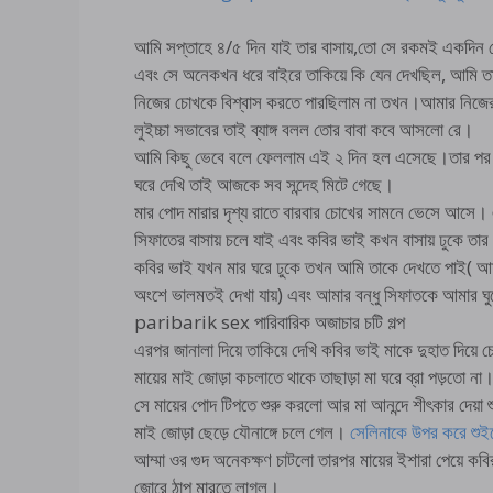
আমি সপ্তাহে ৪/৫ দিন যাই তার বাসায়,তো সে রকমই একদিন
এবং সে অনেকখন ধরে বাইরে তাকিয়ে কি যেন দেখছিল, আমি তা
নিজের চোখকে বিশ্বাস করতে পারছিলাম না তখন।আমার নিজের ম
লুইচ্চা সভাবের তাই ব্যাঙ্গ বলল তোর বাবা কবে আসলো রে।
আমি কিছু ভেবে বলে ফেললাম এই ২ দিন হল এসেছে।তার পর 
ঘরে দেখি তাই আজকে সব সন্দেহ মিটে গেছে।
মার পোদ মারার দৃশ্য রাতে বারবার চোখের সামনে ভেসে আসে। 
সিফাতের বাসায় চলে যাই এবং কবির ভাই কখন বাসায় ঢুকে তার
কবির ভাই যখন মার ঘরে ঢুকে তখন আমি তাকে দেখতে পাই( আমা
অংশে ভালমতই দেখা যায়) এবং আমার বন্ধু সিফাতকে আমা
paribarik sex পারিবারিক অজাচার চটি গল্প
এরপর জানালা দিয়ে তাকিয়ে দেখি কবির ভাই মাকে দুহাত দিয়ে
মায়ের মাই জোড়া কচলাতে থাকে তাছাড়া মা ঘরে ব্রা পড়তো না
সে মায়ের পোদ টিপতে শুরু করলো আর মা আনন্দে শীৎকার দেয়া 
মাই জোড়া ছেড়ে যৌনাঙ্গে চলে গেল।
সেলিনাকে উপর করে শুইয়ে
আম্মা ওর গুদ অনেকক্ষণ চাটলো তারপর মায়ের ইশারা পেয়ে কবির
জোরে ঠাপ মারতে লাগল।