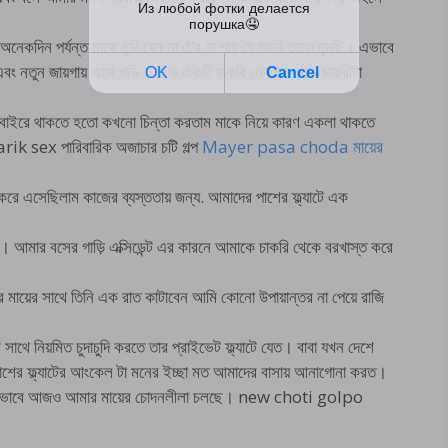
দিন পর্যন্ত মাকে চুদি যেন মা টের না পায় যে আমি তাকে চুদছি। এভাবে
ং নতুন জায়গায় এসে পড়ি। মা ও একটি চাকরি নেন তবে মার চাকরীটা
 বাইরে থাকতে হতো কখনো চিন্তা করতাম মাকে নিয়ে কারণ একলা থাকতে
k sex পারিবারিক অজাচার চটি গল্প
Mayer pasa choda মায়ের
ে এসেছিলাম কাজের ব্যস্ততায় জন্য. আমাদের পাশের ফ্ল্যাটে এক
। আমার বসের গাড়ি এক্সিডেন্ট এর কারনে আমাকে চাকরি থেকে বরখাস্ত করে
মায়ের সাথে তিনি এক রাত কাটাবেন আমি কোনো উপায়ান্তর না পেয়ে রাজি
সাথে নিয়মিত চুদাচুদি করতে তার প্রাইভেট ফ্ল্যাটে যেত। বাবা যখন দেশে
 পাশের ফ্ল্যাটের আংকেল টা মনের ইচ্ছা মত আমাদের বাসায় আনাগোনা করত।
. এভাবে আজও আমার মায়ের চোদনলীলা চলছে। new choti golpo