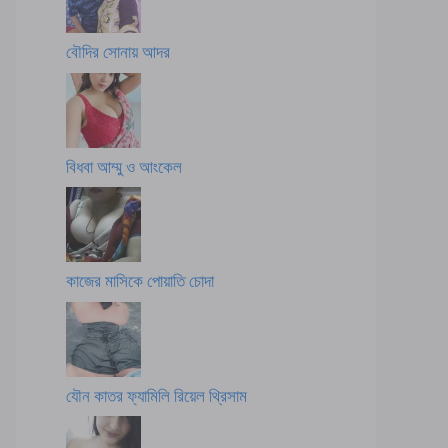
বৌদির সোনায় আদর
বিধবা আম্মু ও আংকেল
কাজের মাসিকে পোয়াতি চোদা
যৌন কাতর ফ্যামিলি রিয়েল থ্রিসাম