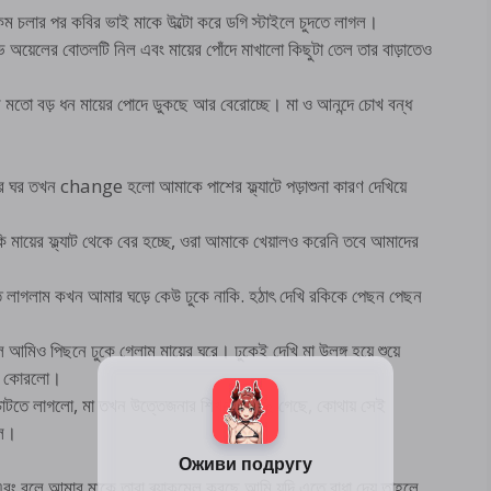
কম চলার পর কবির ভাই মাকে উল্টো করে ডগি স্টাইলে চুদতে লাগল।
 অয়েলের বোতলটি নিল এবং মায়ের পোঁদে মাখালো কিছুটা তেল তার বাড়াতেও
 মতো বড় ধন মায়ের পোদে ডুকছে আর বেরোচ্ছে। মা ও আনন্দে চোখ বন্ধ
ঘর তখন change হলো আমাকে পাশের ফ্ল্যাটে পড়াশুনা কারণ দেখিয়ে
 মায়ের ফ্ল্যাট থেকে বের হচ্ছে, ওরা আমাকে খেয়ালও করেনি তবে আমাদের
তে লাগলাম কখন আমার ঘড়ে কেউ ঢুকে নাকি. হঠাৎ দেখি রকিকে পেছন পেছন
আমিও পিছনে ঢুকে গেলাম মায়ের ঘরে। ঢুকেই দেখি মা উলঙ্গ হয়ে শুয়ে
রু কোরলো।
টতে লাগলো, মা তখন উত্তেজনার শিখরে পৌঁছে গেছে, কোথায় সেই
গল।
ং বলে আমার মাকে তারা ব্ল্যাকমেল করছে আমি যদি এতে বাধা দেয় তাহলে