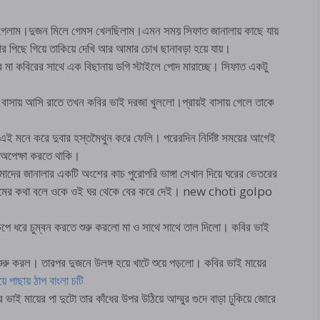
 গেলাম।দুজন মিলে গেমস খেলছিলাম।এমন সময় সিফাত জানালায় কাছে যায়
র পিছে গিয়ে তাকিয়ে দেখি আর আমার চোখ ছানাবড়া হয়ে যায়।
া কবিরের সাথে এক বিছানায় ডগি স্টাইলে পোদ মারাচ্ছে। সিফাত একটু
বাসায় আসি রাতে তখন কবির ভাই দরজা খুললো।প্রায়ই বাসায় গেলে তাকে
এই মনে করে দুবার হস্তমৈথুন করে ফেলি। পরেরদিন নির্দিষ্ট সময়ের আগেই
 অপেক্ষা করতে থাকি।
দের জানালার একটি অংশের কাচ পুরোপরি ভাঙ্গা সেখান দিয়ে ঘরের ভেতরের
র ঘুমের কথা বলে ওকে ওই ঘর থেকে বের করে দেই। new choti golpo
 চেপে ধরে চুম্বন করতে শুরু করলো মা ও সাথে সাথে তাল দিলো। কবির ভাই
।
শুরু করল। তারপর দুজনে উলঙ্গ হয়ে খাটে শুয়ে পড়লো। কবির ভাই মায়ের
 পাছায় ঠাপ বাংলা চটি
 ভাই মায়ের পা দুটো তার কাঁধের উপর উঠিয়ে আম্মুর গুদে বাড়া ঢুকিয়ে জোরে