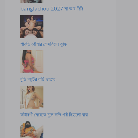
banglachoti 2027 মা আর দিদি
শাশুড়ি বৌমার লেসবিয়ান কান্ড
বুড়ি আন্টির কচি ভাতার
অষ্টাদশী মেয়েকে চুদে সতি পর্দা ছিড়লো বাবা