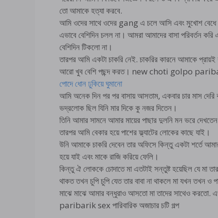
তো আমাকে হত্যা করবে.
আমি ওদের সাথে ওদের gang এ চলে আসি এবং মুখোশ বেধে অনেক
এভাবে বেশিদিন চলল না। আমরা আমাদের বাসা পরিবর্তন করি এব
বেশিদিন টিকলো না।
তারপর আমি একটা চাকরি নেই. চাকরির কারনে আমাকে প্রায়ই
আরো খুব বেশি পছন্দ করত। new choti golpo paribari
পোদে ধোন ঢুকিয়ে ঘুমানো
আমি অনেক দিন পর পর বাসায় আসতাম, একবার চার মাস দেরি কর
ভদ্রলোক ছিল যিনি মার দিকে কু নজর দিতেন।
তিনি আমার সামনে আমার মায়ের পাছার দুলনি মন ভরে দেখতেন
তারপর আমি বেকার হয়ে পাশের ফ্ল্যাটের লোকের কাছে যাই।
উনি আমাকে চাকরি দেবেন তার অফিসে কিন্তু একটা শর্তে আমার 
হয়ে যাই এবং মাকে রাজি করিয়ে ফেলি।
কিন্তু ঐ লোককে চোদাতে মা এতটাই সন্তুষ্ট হয়েছিল যে মা তার 
থাকত তখন চুপি চুপি যেত তার বাবা না থাকলে মা যখন তখন ও
মাঝে মাঝে আমার বন্ধুরাও আসতো মা তাদের সাথেও করতো
paribarik sex পারিবারিক অজাচার চটি গল্প