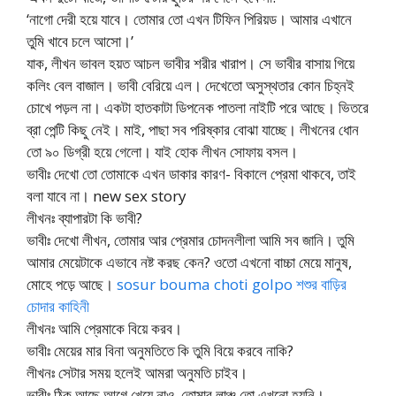
‘নাগো দেরী হয়ে যাবে। তোমার তো এখন টিফিন পিরিয়ড। আমার এখানে
তুমি খাবে চলে আসো।’
যাক, লীখন ভাবল হয়ত আচল ভাবীর শরীর খারাপ। সে ভাবীর বাসায় গিয়ে
কলিং বেল বাজাল। ভাবী বেরিয়ে এল। দেখেতো অসুস্থতার কোন চিহ্নই
চোখে পড়ল না। একটা হাতকাটা ডিপনেক পাতলা নাইটি পরে আছে। ভিতরে
ব্রা পেন্টি কিছু নেই। মাই, পাছা সব পরিষ্কার বোঝা যাচ্ছে। লীখনের ধোন
তো ৯০ ডিগ্রী হয়ে গেলো। যাই হোক লীখন সোফায় বসল।
ভাবীঃ দেখো তো তোমাকে এখন ডাকার কারণ- বিকালে প্রেমা থাকবে, তাই
বলা যাবে না। new sex story
লীখনঃ ব্যাপারটা কি ভাবী?
ভাবীঃ দেখো লীখন, তোমার আর প্রেমার চোদনলীলা আমি সব জানি। তুমি
আমার মেয়েটাকে এভাবে নষ্ট করছ কেন? ওতো এখনো বাচ্চা মেয়ে মানুষ,
মোহে পড়ে আছে।
sosur bouma choti golpo শশুর বাড়ির
চোদার কাহিনী
লীখনঃ আমি প্রেমাকে বিয়ে করব।
ভাবীঃ মেয়ের মার বিনা অনুমতিতে কি তুমি বিয়ে করবে নাকি?
লীখনঃ সেটার সময় হলেই আমরা অনুমতি চাইব।
ভাবীঃ ঠিক আছে আগে খেয়ে নাও, তোমার লাঞ্চ তো এখনো হয়নি।