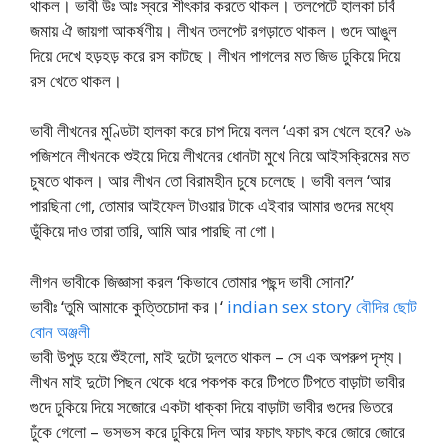
থাকল। ভাবী উঃ আঃ স্বরে শীৎকার করতে থাকল। তলপেটে হালকা চর্বি
জমায় ঐ জায়গা আকর্ষণীয়। লীখন তলপেট রগড়াতে থাকল। গুদে আঙুল
দিয়ে দেখে হড়হড় করে রস কাটছে। লীখন পাগলের মত জিভ ঢুকিয়ে দিয়ে
রস খেতে থাকল।
ভাবী লীখনের মুণ্ডিটা হালকা করে চাপ দিয়ে বলল ‘একা রস খেলে হবে? ৬৯
পজিশনে লীখনকে শুইয়ে দিয়ে লীখনের ধোনটা মুখে নিয়ে আইসক্রিমের মত
চুষতে থাকল। আর লীখন তো বিরামহীন চুষে চলেছে। ভাবী বলল ‘আর
পারছিনা গো, তোমার আইফেল টাওয়ার টাকে এইবার আমার গুদের মধ্যে
ডুঁকিয়ে দাও তারা তারি, আমি আর পারছি না গো।
লীগন ভাবীকে জিজ্ঞাসা করল ‘কিভাবে তোমার পছন্দ ভাবী সোনা?’
ভাবীঃ ‘তুমি আমাকে কুত্তিচোদা কর।‘
indian sex story বৌদির ছোট
বোন অঞ্জলী
ভাবী উপুড় হয়ে শুঁইলো, মাই দুটো দুলতে থাকল – সে এক অপরুপ দৃশ্য।
লীখন মাই দুটো পিছন থেকে ধরে পকপক করে টিপতে টিপতে বাড়াটা ভাবীর
গুদে ঢুকিয়ে দিয়ে সজোরে একটা ধাক্কা দিয়ে বাড়াটা ভাবীর গুদের ভিতরে
ঢুঁকে গেলো – ভসভস করে ঢুকিয়ে দিল আর ফচাৎ ফচাৎ করে জোরে জোরে