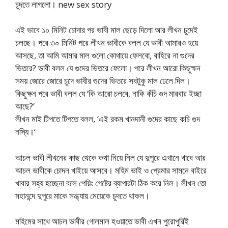
চুদতে লাগলো। new sex story
এই ভাবে ১০ মিনিট চোদার পর ভাবী মাল ছেড়ে দিলো আর লীখন চুদেই
চলছে। পরে ৩০ মিনিট পরে লীখন ভাবীকে বলল যে ভাবী আমারও হয়ে
আসছে, তা আমি আমার মাল গুলো কোথায়ে ফেলবো, বাহিরে না গুদের
ভিতরে? ভাবী বলল যে গুদের ভিতরে ফেলো। পরে লীখন আরো কিছুক্ষন
সময় জোরে জোরে চুদে ভাবীর গুদের ভিতরে সবটুকু মাল ঢেলে দিল।
কিছুক্ষন পরে ভাবী বলল যে ‘কি আরো চলবে, নাকি কঁচি গুদ মারবার ইচ্ছা
আছে?’
লীখন মাই টিপতে টিপতে বলল, ‘এই রকম খানদানী গুদের কাছে কচি গুদ
নস্যি।‘
আচল ভাবী লীখনের কাছ থেকে কথা নিয়ে নিল যে দুপুরে এখানে খাবে আর
আচল ভাবীকে চোদন খাইয়ে আসবে। মহিম ভাই ও প্রেমার সামনে বাইরে
খাবার সহ্য হচ্ছেনা বলে পেয়িং গেষ্টের ব্যাপারটা ঠিক করে নিল। লীখন তো
মহানন্দে দুপুরে মাকে সন্ধ্যায় মেয়েকে চুদতে থাকল।
মহিমের সাথে আচল ভাবীর গোলমাল হওয়াতে ভাবী এখন পুরোপুরিই