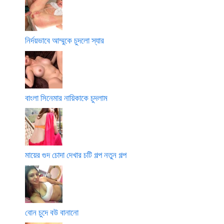
নির্দয়ভাবে আম্মুকে চুদলো স্যার
বাংলা সিনেমার নায়িকাকে চুদলাম
মায়ের গুদ চোদা দেখার চটি গল্প নতুন গল্প
বোন চুদে বউ বানানো