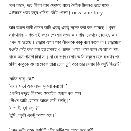
চলে আসে, পরে লীখন আর প্রেমার মাঝে দৈহিক মিলনও হতে থাকে।
এইভাবে প্রায় বছর খানিক কেঁটে গেলো। new sex story
আর আচল ভাবী কেমন জানি একটু একটু সন্দেহ করা শুরু করেছে। খুবই
স্বাভাবিক – গত দুই বছরে প্রেমার স্তন আর পাছা যেভাবে বেড়েছে আর
এখন যা হয়েছে। প্রেমা এখন আর লীখনকে কাকু বলে ডাকে না। প্রেমাকে
যখনই সেই কথা বলা হয় তখনই ও চোদন খেতে খেতে বলল যে ‘রাখো তো,
মাকে অত পাত্তা দিবা না। মা যে দুপুর বেলায় আমি স্কুলে চলে যাওয়ার পর
মহিম কাকুকে বাসায় ডেকে তারা চোদা চুদি করে তার বেলায় কি শুধুই জিরো?’
‘মহিম কাকু কে?’
‘বাবার সাথে এক সময় ব্যবসা করতো।’
একদিন দুপুরে লীখনের মোবাইল ফোনে কল পেল।
‘’লীখন আমি তোমার আচল ভাবী বলছি।’
‘ও ভাবী, হ্যাঁ বলুন?’
‘তুমি এক্ষুনি একটু আসো তো।’
‘এখন দুটো বাজে, ভার্সিটি ৫টায় ছুটির পর গেলে হবে না?’