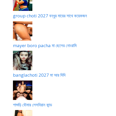
group choti 2027 বন্ধুর মায়ের সাথে কয়েকজন
mayer boro pacha মা ছেলের নোংরামি
banglachoti 2027 মা আর দিদি
শাশুড়ি বৌমার লেসবিয়ান কান্ড