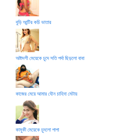
বুড়ি আন্টির কচি ভাতার
অষ্টাদশী মেয়েকে চুদে সতি পর্দা ছিড়লো বাবা
কাজের মেয়ে আমার যৌন চাহিদা মেটায়
কামুকী মেয়েকে চুদলো পাপা