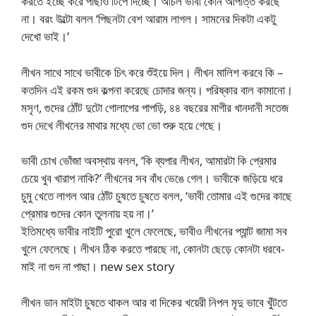
করতে ইচ্ছে করে পাছাও টিপে দিচ্ছে। আচল ভাবী কোন আপত্তি করছে
না। বরং উল্টো বলল ‘পিছনটা বেশ আরাম লাগল। সামনের দিকটা একটু
দেখো ভাই।’
লীখন সাথে সাথে ভাবীকে চিৎ করে শুঁইয়ে দিল। লীখন মালিশ করবে কি –
কতদিন এই রকম গুদ কল্পনা করেছে চোদার জন্য। পরিষ্কার বাল কামানো।
মসৃণ, গুদের ঠোঁট দুটো গোলাপের পাপড়ি, ৪৪ বছরের মাগীর খানদানী সতেজ
গুদ দেখে লীখনের মাথার মধ্যে ভো ভো শুরু হয়ে গেছে।
ভাবী চোখ ভোঁজা অবস্থায় বলল, ‘কি ব্যপার লীখন, আমারটা কি প্রেমার
চেয়ে খুব খারাপ নাকি?’ লীখনের সব বাঁধ ভেঙে গেল। ভাবীকে জড়িয়ে ধরে
চুমু খেতে লাগল আর ঠোঁট চুষতে চুষতে বলল, ‘ভাবী তোমার এই গুদের কাছে
প্রেমার গুদের কোন তুলনায় হয় না।’
ইতিমধ্যে ভাবীর নাইটি পুরো খুলে ফেলেছে, ভাবীও লীখনের প্যান্ট জামা সব
খুলে ফেলেছে। লীখন ঠিক করতে পারছে না, কোনটা ছেড়ে কোনটা ধরবে-
মাই না গুদ না পাছা। new sex story
লীখন ডান মাইটা চুষতে থাকল আর বা দিকের খয়েরী নিপল মৃদু ভাবে খুঁটতে