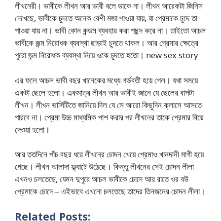
লীখনেরী। ভাবীকে লীখন আর ভাবী বলে ডাকে না। লীখন আরেকটা জিনিস
দেখেছে, ভাবীকে চুদতে অনেক বেশী মজা পাওয়া যায়, যা প্রেমাকে চুদে তা
পাওয়া যায় না। ভাবী কোন কন্ডম ব্যবহার করা পছন্দ করে না। তাইতো আচল
ভাবীকে জন্ম নিরোধক ব্যবস্থা ছাড়াই চুদতে থাকল। আর প্রেমার ক্ষেত্রে
পুরো জন্ম নিরোধক ব্যবস্থা নিয়ে ওকে চুদতে হতো। new sex story
এর ফলে আচল ভাবী বছর খানেকের মধ্যে গর্ভবতী হয়ে গেল। যথা সময়ে
একটা ছেলে হলো। একমাত্র লীখন আর ভাবীই জানে যে ছেলের বাপটা
লীখন। লীখন ভার্সিটিতে জানিয়ে দিল যে সে আরো কিছুদিন ক্লাসে আসতে
পারবে না। প্রেমা উচ্চ মাধ্যমিক পাশ করার পর লীখনের তাকে প্রেমার বিয়ে
দেওয়া হলো।
আর ততদিনে পাঁচ বছর ধরে লীখনের চোদন খেয়ে প্রেমাও খানদানী মাগী হয়ে
গেছে। লীখন আলাদা ফ্ল্যাটে উঠেছে। কিন্তু লীখনের সেই চোদন লীলা
এখনও চলতেছে, যেমন দুপুরে আচল ভাবীকে চোদে আর রাতে ওর বউ
প্রেমাকে চোদে – এইভাবে এখনো চলতেছে তাদের তিনজনের চোদন লীলা।
Related Posts: