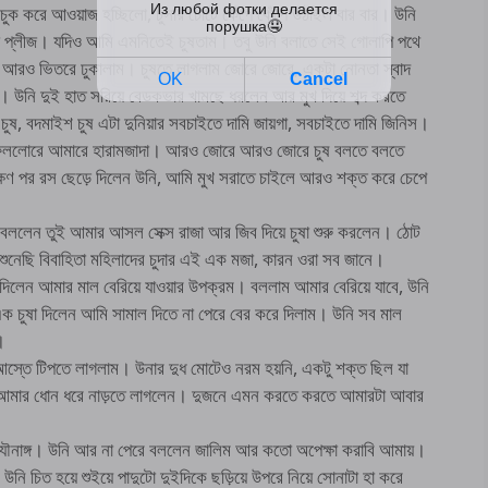
চুক করে আওয়াজ হচ্ছিলো, চুসার চোটে কেঁপে কেঁপে উঠছিল বার বার। উনি
ষো প্লীজ। যদিও আমি এমনিতেই চুষতাম। তবু উনি বলাতে সেই গোলাপি পথে
 আরও ভিতরে ঢুকালাম। চুষতে লাগলাম জোরে জোরে, একটা নোনতা স্বাদ
উনি দুই হাত সরিয়ে বেডকভার খামছে ধরলেন আর মুখ দিয়ে শব্দ করতে
ষ, বদমাইশ চুষ এটা দুনিয়ার সবচাইতে দামি জায়গা, সবচাইতে দামি জিনিস।
ফেললোরে আমারে হারামজাদা। আরও জোরে আরও জোরে চুষ বলতে বলতে
ষণ পর রস ছেড়ে দিলেন উনি, আমি মুখ সরাতে চাইলে আরও শক্ত করে চেপে
ললেন তুই আমার আসল সেক্স রাজা আর জিব দিয়ে চুষা শুরু করলেন। ঠোট
। শুনেছি বিবাহিতা মহিলাদের চুদার এই এক মজা, কারন ওরা সব জানে।
দিলেন আমার মাল বেরিয়ে যাওয়ার উপক্রম। বললাম আমার বেরিয়ে যাবে, উনি
ুষা দিলেন আমি সামাল দিতে না পেরে বের করে দিলাম। উনি সব মাল
।
্তে টিপতে লাগলাম। উনার দুধ মোটেও নরম হয়নি, একটু শক্ত ছিল যা
 আমার ধোন ধরে নাড়তে লাগলেন। দুজনে এমন করতে করতে আমারটা আবার
যৌনাঙ্গ। উনি আর না পেরে বললেন জালিম আর কতো অপেক্ষা করাবি আমায়।
চিত হয়ে শুইয়ে পাদুটো দুইদিকে ছড়িয়ে উপরে নিয়ে সোনাটা হা করে