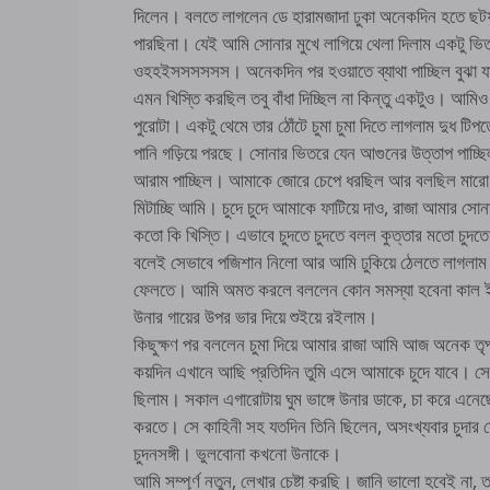
দিলেন। বলতে লাগলেন ডে হারামজাদা ঢুকা অনেকদিন হতে ছটফট
পারছিনা। যেই আমি সোনার মুখে লাগিয়ে থেলা দিলাম একটু ভ
ওহহইসসসসসস। অনেকদিন পর হওয়াতে ব্যাথা পাচ্ছিল বুঝা যা
এমন খিস্তি করছিল তবু বাঁধা দিচ্ছিল না কিন্তু একটুও। আম
পুরোটা। একটু থেমে তার ঠোঁটে চুমা চুমা দিতে লাগলাম দুধ 
পানি গড়িয়ে পরছে। সোনার ভিতরে যেন আগুনের উত্তাপ পাচ্ছ
আরাম পাচ্ছিল। আমাকে জোরে চেপে ধরছিল আর বলছিল মারো
মিটাচ্ছি আমি। চুদে চুদে আমাকে ফাটিয়ে দাও, রাজা আমার সো
কতো কি খিস্তি। এভাবে চুদতে চুদতে বলল কুত্তার মতো চুদত
বলেই সেভাবে পজিশান নিলো আর আমি ঢুকিয়ে ঠেলতে লাগলা
ফেলতে। আমি অমত করলে বললেন কোন সমস্যা হবেনা কাল ইমা
উনার গায়ের উপর ভার দিয়ে শুইয়ে রইলাম।
কিছুক্ষণ পর বললেন চুমা দিয়ে আমার রাজা আমি আজ অনেক 
কয়দিন এখানে আছি প্রতিদিন তুমি এসে আমাকে চুদে যাবে। সে
ছিলাম। সকাল এগারোটায় ঘুম ভাঙ্গে উনার ডাকে, চা করে এন
করতে। সে কাহিনী সহ যতদিন তিনি ছিলেন, অসংখ্যবার চুদার সে
চুদনসঙ্গী। ভুলবোনা কখনো উনাকে।
আমি সম্পূর্ণ নতুন, লেখার চেষ্টা করছি। জানি ভালো হবেই না,