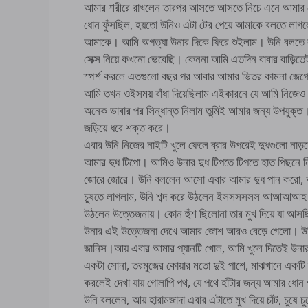
আমার শরীরে রাখলেন তারপর আসতে আসতে নিচে এনে আমার ধ
ধোন ফুঁসছিল, হয়তো উনিও এটা টের পেয়ে আমাকে বলতে লাগ
আমাকে। আমি অগত্যা উনার দিকে ফিরে শুইলাম। উনি বলতে লা
সেক্স নিয়ে কখনো ভেবেছি। কেননা আমি এতদিন বাবার বাড়িত
স্পর্শ করলে এতগুলো বছর পর আবার আমার ভিতর কামনা জে
আমি তখন ওইসময় বাঁধা দিয়েছিলাম এইকারনে যে আমি নিজেও
অনেক ভাবার পর সিন্ধান্ত নিলাম তুমিই আমার জন্য উপযুক্ত
জড়িয়ে ধরে শক্ত করে।
এবার উনি নিজের নাইটি খুলে ফেলে ব্রার উপরেই দুধগুলো ন
আমার দুধ টিপো। আমিও উনার দুধ টিপতে টিপতে হাত পিছনে নিয
জোরে জোরে। উনি বললেন আসো এবার আমার দুধ পান করো, অনেক
চুষতে লাগলাম, উনি শব্দ করে উঠলেন ইসসসসসস আআআআহ আ
উঠলেন উত্তেজনায়। কোন হুঁশ ছিলোনা তার মুখ দিয়ে যা আস
উনার এই উত্তেজনা দেখে আমার জোশ আরও বেড়ে গেলো। উনি 
জানিস।আয় এবার আমার প্যানটি খোল, আমি খুলে দিতেই উনা
একটা সোনা, তরমুজের কোয়ার মতো দুই পাশে, মাঝখানে একটি দা
করলেই দেখা যায় গোলাপি পথ, যে পথে হাঁটার জন্য আমার ধ
উনি বললেন, আয় হারামজাদা এবার এটাতে মুখ দিয়ে চাঁট, চুষে চ