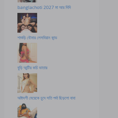
banglachoti 2027 মা আর দিদি
শাশুড়ি বৌমার লেসবিয়ান কান্ড
বুড়ি আন্টির কচি ভাতার
অষ্টাদশী মেয়েকে চুদে সতি পর্দা ছিড়লো বাবা