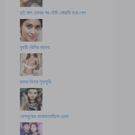
দুই মাস চোদার পর বৌদি পোয়াতি হয়ে গেল
যুবতী বৌদির কামনা
গুদের ভিতর সুড়সুড়ি
ফেসবুকের বারোভাতারিকে চোদা