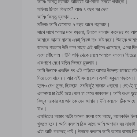
আমিঃ কিন্তু ম্যাডাম আমিতো আপনাকে চিনতে পারছিনা।
মহিলাঃ চিনবে কিভাবে? আজ ৭ বছর পর দেখা
আমিঃ কিন্তু ম্যাডাম……
মহিলাঃ আমি তোমাকে ৭ বছর আগে পড়াতাম।
সাথে সাথে আমার মনে পড়লো, উনাকে বললাম কতবছর পর আপ
আমাকে আমার বাসায় একটু লিফট দাও কষ্ট করে। উনাকে আমার গ
জানতে পারলাম উনি কাল মাত্র এই বাড়িতে এসেছেন, এতো দিন ব
এসে পৌঁছলাম। উনি গাড়ি থেকে নেমে আমাকে বললেন ভিতরে এ
একপাশে রেখে বাড়ির ভিতরে ঢুকলাম।
আমি উনাকে এতদিন পর এই বাড়িতে আসার উদ্দেশ্য জানতে চাই
দিয়ে চলে যাবেন। আর এই সময় কোন একটা স্কুলে পড়াবেন। 
হলেও বেশ সুন্দর, ছিমছাম, সবকিছুই সাজান গুছানো। দেখেই ব
একসময় চা তৈরি হয়ে গেলে চা খেতে ডাকলেন। আমি তখন ঘুর
কিছুর দরকার হয় আমাকে যেন জানায়। উনি বললেন ঠিক আছে আম
যাও।
এমনিতেও আমার ঘরটা অনেক ময়লা হয়ে আছে, অনেকদিন ছিল
খুজতে হবে। আমি বললাম ঠিক আছে আমি আপনার ঘর সাফাই ক
এটা আমি করতেই পারি। উনাকে বললাম আমি আমার বাসায় গিয়