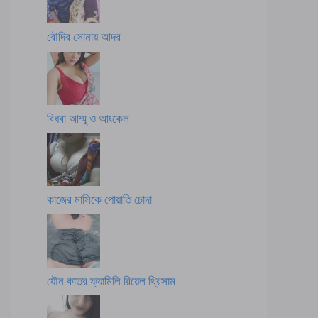
বৌদির সোনায় আদর
বিধবা আম্মু ও আংকেল
কাজের মাসিকে পোয়াতি চোদা
যৌন কাতর ফ্যামিলি রিয়েল থ্রিসাম