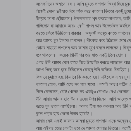
অনেকদিনের জমানো রস। আমি চুষতে লাগলাম জিব্বা দিয়ে চুক 
নিজেই সোনা দুইহাত দিয়ে ফাঁক করে বললেন ভিতরে একটু চু
জিব্বার আগা ছোঁয়ালাম। উফফফফফ শব্দ করতে লাগলেন, আমি
পাচ্ছিলাম যা আমাকে আরও বেশী পাগল আর উত্তেজিত করছিল। 
করতে কেঁপে উঠছিলেন বারবার। অস্ফুট কন্তে বলতে লাগলেন চু
আর আমার চুল টানতে লাগলেন। শীৎকার করে উঠলেন মেরে 
কোমর নাড়তে লাগলেন আর আমার মুখে ঘসতে লাগলেন। কিছুক্
ধরে থাকলেন। কয়েক মিনিট পর তার হাত একটু ঢিলে হোল।
এবার উনি আমার ধোন হাতে নিয়ে উপরনিচ করতে লাগলেন আর ব
আগে পিছে করে চুষে দিচ্ছিলেন যেহেতু উনি অভিজ্ঞ, বিবাহিতা
কিভাবে চুদাতে হয়, কিভাবে কি করতে হয়। যাইহোক এমন চুষা 
বললেন হোক, আমি তোর সব মাল খাবো। বলেই আরও কঠিন এক চ
গিলে ফেললেন, চেটে খেলেন সব একটুও কোথাও দেখা গেলোনা
উনি আবার আমার হাত উনার দুধের উপর দিলেন, আমি আস্তে আস
ধরতে খুব ভালো লাগছিলো। আবার টিপা শুরু করলাম আর উনি
ফুলে শক্ত হয়ে গেলো উনার হাতেই।
আবার সেই একই কায়দায় আমরা চুষতে লাগলাম একে অন্যের 
আয় এইবার তোর ধোনটা ভরে দে আমার সোনার ভিতরে। বলেই উনি 