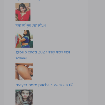
মামা ভাগ্নির সেরা চটিগল্প
group choti 2027 বন্ধুর মায়ের সাথে
কয়েকজন
mayer boro pacha মা ছেলের নোংরামি