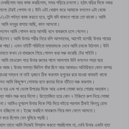
েখছিলাম আর কাজ করছিলাম, সময় গড়িয়ে চললো। হঠাৎ ঘড়ির দিকে নজর
 গেলো টেরই পেলাম না। উনি এটা খেয়াল করে আমাকে বললেন ৯টা বেজে
টা পর্যন্ত কাজ করতে হবে, তুমি যদি থাকতে পারো তো থাকো। আমি
ব আমি বন্ধুর বাসায় আছি, কাল আসবো।
 বললেন আমি গোসল করে আসছি বলে বাথরুমে চলে গেলেন।
়া ছিলেন। আমি উনার শরীর নিয়ে বলি আপনাদের, আগেই বলেছি উনার গায়ের
জ পাছা। এমন নাইটি পরিহিতা ম্যাডামকে দেখে আমি চমকে উঠলাম। উনি
তে কখন যে বাথরুমে গিয়ে গোসল করা শুরু করেছি টের পাইনি।
ই আমি তাওয়েল পরে উনার রুমের পাসে আসলাম উনি বললেন সাড়া ঘরে
বে আজ। উনার সমস্ত জিনিস বাঁধা ছিল আর আমারও অতিরিক্ত কোন কাপড়
য়া সম্ভব না তাই দুজনে ঠিক করলাম দুপুরের রয়ে যাওয়া খাবারই খাবো
েন আমি কিছুক্ষণ সোফায় বসে রুমের দিকে হাঁটতে শুরু করলাম।
মনে হয় এক পা ভেঙ্গে উপরের দিকে আর একপা সোজা করে শোয়ার অভ্যাস।
ে গর্জন শুরু করে দিলো। উত্তেজিত হয়ে ধোন ৭ ইঞ্চিতে রুপ নিয়ে সোজা
 না। আমিও চুপচাপ উনার দিকে পিঠ দিয়ে শুইয়ে পরলাম ঠিকই কিন্তু চোখ
ব হচ্ছিলো না। ইচ্ছে করছিল বাথরুমে গিয়ে মাল ফেলে আসতে।
 করে ছিলাম যেন ঘুমিয়ে পড়ছি।
 তাতে আমি নিজেই বিশ্বাস করতে পারছিলাম না, দেখি উনার একটা হাত