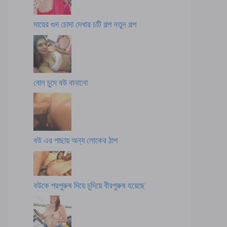
মায়ের গুদ চোদা দেখার চটি গল্প নতুন গল্প
বোন চুদে বউ বানানো
বউ এর পাছায় অন্য লোকের ঠাপ
বউকে পরপুরুষ দিয়ে চুদিয়ে বীরপুরুষ হয়েছে