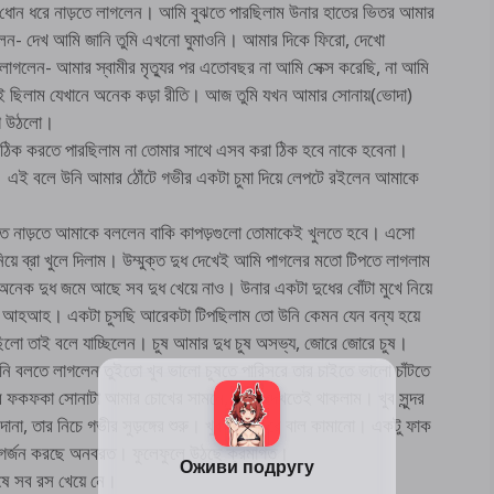
োন ধরে নাড়তে লাগলেন। আমি বুঝতে পারছিলাম উনার হাতের ভিতর আমার
লেন- দেখ আমি জানি তুমি এখনো ঘুমাওনি। আমার দিকে ফিরো, দেখো
গলেন- আমার স্বামীর মৃত্যুর পর এতোবছর না আমি সেক্স করেছি, না আমি
েই ছিলাম যেখানে অনেক কড়া রীতি। আজ তুমি যখন আমার সোনায়(ভোদা)
গে উঠলো।
 ঠিক করতে পারছিলাম না তোমার সাথে এসব করা ঠিক হবে নাকে হবেনা।
। এই বলে উনি আমার ঠোঁটে গভীর একটা চুমা দিয়ে লেপটে রইলেন আমাকে
াড়তে নাড়তে আমাকে বললেন বাকি কাপড়গুলো তোমাকেই খুলতে হবে। এসো
়ে ব্রা খুলে দিলাম। উম্মুক্ত দুধ দেখেই আমি পাগলের মতো টিপতে লাগলাম
 দুধ জমে আছে সব দুধ খেয়ে নাও। উনার একটা দুধের বোঁটা মুখে নিয়ে
হআহ। একটা চুসছি আরেকটা টিপছিলাম তো উনি কেমন যেন বন্য হয়ে
ছিলো তাই বলে যাচ্ছিলেন। চুষ আমার দুধ চুষ অসভ্য, জোরে জোরে চুষ।
বলতে লাগলেন তুইতো খুব ভালো চুষতে পারিসরে তার চাইতে ভালো চাঁটতে
র ফকফকা সোনাটা আমার চোখের সামনে, আমি দেখতেই থাকলাম। খুব সুন্দর
না, তার নিচে গভীর সুড়ঙ্গের শুরু। খুব যত্ন করে বাল কামানো। একটু ফাক
োন গর্জন করছে অনবরত। ফুলেফুলে উঠছে ক্রমাগত।
ুষে সব রস খেয়ে নে।