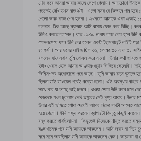
শেষ করে আমরা আবার কাজে লেগে গেলাম। আড়চোখে উনাকে দ
পড়তেই দেখি তখন রাত ৯টা। এতো সময় যে কিভাবে পার হয়ে
গেলো অথচ কাজ শেষ হলনা। এখনতো আমাকে একা একাই ১১/১২
বললাম- ঠিক আছে ম্যাডাম আমি বাসায় ফোন করে দিচ্ছি। বল
উনিও বলতে বললেন। রাত ১১.৩০ নাগাদ কাজ শেষ হলে উনি
গোসলশেষে যখন উনি বের হলেন একটা ট্রান্সপারেন্ট নাইটি পড
রং ফর্সা। আর দুধের সাইজ ছিল ৩৬, কোমর ৩০ এবং ৩৮ সাই
বললেন যাও এবার তুমি গোসল করে এসো। উনার কথা ভাবতে ভাব
হটাৎ খেয়াল হোল আমার আণ্ডারওয়্যার ভিজিয়ে ফেলেছি। তা
জিনিসপত্র অগোছালো পরে আছে। তুমি আমার রুমে ঘুমাতে হ
ছিলনা তাই তাওয়েল পরেই থক্তে হলো। এই অবস্থায় বাইরে যাও
সাথে ঘরে যা আছে তাই চলবে। খাওয়া শেষে উনি রুমে চলে গেল
বেডরুমে যখন ঢুকলাম দেখি দুপুরের সেই দৃশ্য আবার। উনার 
উনার এই ভঙ্গিতে শোয়া দেখেই আমার নিচের বাঘটা আস্তে আস্ত
হয়ে গেলো। উনি লক্ষ্য করলেন ব্যাপারটা কিন্তু কিছুই বললেন
বন্ধ করতে পারছিলামনা। কিছুতেই নিজেকে শান্ত করতে সম্ভ
ঘণ্টাখানেক পরে উনি আমাকে ডাকলেন। আমি জবাব না দিয়ে চুপ
মনে মনে ভাবছিলাম উনি আমাকে ডাকলেন কেন। আচমকা যা হোল