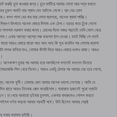
 করছি চুদা খাওয়ার জন্য। চুদে ফাটিয়ে আমার সোনা আর সহ্য করতে
িতরে ঢুকল অমনি তার শ্বাস যেন আটকে গেলো। শব্দ বের হোল
য়। বলল শালা বের কর মার সোনা জ্বলছে, অনেক ব্যাথা পাচ্ছি।
িও দ্বিগুণ উৎসাহে অনেক জোরে দিলাম এক ঠেলা। হরহর করে ঢুঁকে গেলো
টিপতে লাগলাম নরমাল করার জন্য। চোখের দিকে নজর পড়তেই দেখি কোল বেয়ে
িলাম। এবার আস্তে আস্তে শুরু করলাম ঠাপ দেওয়া। যতই দিচ্ছি সে ততই
 মারো আরও জোরে মারো আহ আহ আহ কি সুখ কতদিন পর সোনার জ্বালা
নাটা সাগর বানিয়ে দাও, তোমার বাঁশটা দিয়ে আরও জোরে গুতাও রাজা। আরও
ে।
ম। অনেকক্ষণ চুদার পর আমার হয়ে আসছিলো বলতেই বললেন ভিতরে
রজেঞ্চি পিল খেয়ে নিবেন। আরও একটু ঠেলার পর আমার বের হয়ে গেলো,
তৃপ্ত, অনেক খুশী। তোমার ধোন আমার অনেক ভালো লেগেছে। আমি যে
দিন রাতে আরও তিনবার সেক্স করেছিলাম। সারারাত দুজনেই পুরো ন্যাংটা
েছেন। চা খেয়ে আবারো দুইবার চুদলাম, একবার বাথরুমেও গোসল করতে
ইসব বর্ণনা করবো আমার পরবর্তী পর্বে। উনি ছিলেন আমার শ্রেষ্ঠ
 তবু সবার মতামত চাইছি।