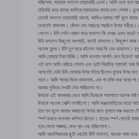
হচ্ছিলাম, ম্যাডাম বললেন তাড়াতাড়ি এসো। আমি ওকে বলে ঘর থ
তড়িঘড়ি করে কাপড় বদলিয়ে ম্যাডামের বাসায় চলে গেলাম।
দেখেই বললেন তাড়াতাড়ি আসো, আমিও আমার শার্ট খুলে কাজে
দেখতেই থাকলাম। যৌবন যেন আছড়ে পড়ছিল উনার শরীরে। বেচ
গেলেন। উনি সেটা খেয়াল করে বললেন কি দেখছ এমন করে? আ
উনি বললেন কিছুতো অবশ্যই, বলেই হাসলেন। কিছুক্ষণ কাজ
অনেক সুন্দর। উনি চুপ করে রইলেন আর কি যেন ভাবলেন। দুপু
আমি তোমায় টাকা দিচ্ছি। আমি বললাম আপনি কেন দিবেন? 
এই বলে আমি বেরিয়ে গেলাম এবং দুটো বিরানির প্যাকেট আর 
আসতেই দেখি উনি সোফার উপর শুইয়ে ছিলেন বুকের উপর হাত দিয়
গড়ন। আমি পায়ের দিকে তাকালাম, এক পা ভাঁজ করা অন্য পা
আমার লুকিয়ে দেখাটা টের পাচ্ছিলেন না।
উনাকে এই অবস্থায় দেখে আমি নিজেকে সামলাতে অনেক কষ্ট হ
উনাকে অনেক সেক্সি লাগছিলো। আমি মন্ত্রমোহিতের মতো আস
হাত সব ভুলে আমার অজান্তে উনার রানে বুলাতে শুরু করলো ট
স্পর্শ করতে লাগলাম কম্পিত চিত্তে। হাতের স্পর্শ পেতেই ম্য
হয়ে গেলো লজ্জায়, কোন শব্দ বের হচ্ছিলোনা।
আমি আকস্মিকতায় ছুটে যেতেই উনি বললেন, অনেক পাকা হয়ে