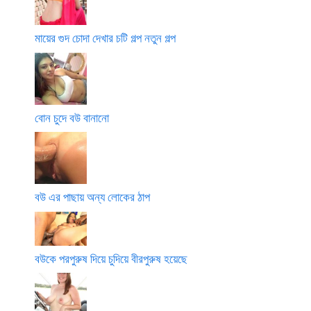
মায়ের গুদ চোদা দেখার চটি গল্প নতুন গল্প
বোন চুদে বউ বানানো
বউ এর পাছায় অন্য লোকের ঠাপ
বউকে পরপুরুষ দিয়ে চুদিয়ে বীরপুরুষ হয়েছে