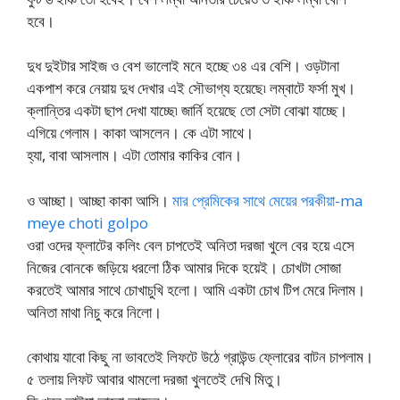
হবে।
দুধ দুইটার সাইজ ও বেশ ভালোই মনে হচ্ছে ৩৪ এর বেশি। ওড়টানা
একপাশ করে নেয়ায় দুধ দেখার এই সৌভাগ্য হয়েছে৷ লম্বাটে ফর্সা মুখ।
ক্লান্তির একটা ছাপ দেখা যাচ্ছে৷ জার্নি হয়েছে তো সেটা বোঝা যাচ্ছে।
এগিয়ে গেলাম। কাকা আসলেন। কে এটা সাথে।
হ্যা, বাবা আসলাম। এটা তোমার কাকির বোন।
ও আচ্ছা। আচ্ছা কাকা আসি।
মার প্রেমিকের সাথে মেয়ের পরকীয়া-ma
meye choti golpo
ওরা ওদের ফ্লাটের কলিং বেল চাপতেই অনিতা দরজা খুলে বের হয়ে এসে
নিজের বোনকে জড়িয়ে ধরলো ঠিক আমার দিকে হয়েই। চোখটা সোজা
করতেই আমার সাথে চোখাচুখি হলো। আমি একটা চোখ টিপ মেরে দিলাম।
অনিতা মাথা নিচু করে নিলো।
কোথায় যাবো কিছু না ভাবতেই লিফটে উঠে গ্রাউন্ড ফ্লোরের বাটন চাপলাম।
৫ তলায় লিফট আবার থামলো দরজা খুলতেই দেখি মিতু।