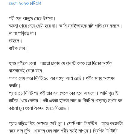
ছেলে ২০২৩ চটি গল্প
পরী যেন আনন্দে নেচে উঠলো।
আচ্ছা খেয়ে দেয়ে রেডি হয়ে যা। আমি ড্রাইভারকে বলি গাড়ি বের করতে।
না না গাড়িতে না।
তাহলে।
বাইক নেব।
হুমম বাইকে চলো। নয়তো ঢাকায় যে যানযট তাতে তো দিনের অর্ধেক
রাস্তাতেই কেটে যাবে।
খাবার শেষ করে মিনিট ১০ এর মধ্যে আমি রেডি। পরীর জন্য অপেক্ষা
করছি।
প্রায় ৩০ মিনিট পর পরী তার রুম থেকে বের হয়ে আসলো। আমি পুরোই
টাস্কি খেয়ে গেলাম। পরী একটা হালকা লাল রং থ্রিপিস পড়েছে৷ মাথার ঘন
কালো চুল গুলো একদম ছেড়ে দিয়েছে।
প্রায় হাটুতে গিয়ে নেমেছে সেই চুল। ঠোটে লাল লিপস্টিপ। হাতে কয়েকটা
করে লাল চুড়ি। একদম যেন লাল পরীর মতই লাগছে। থ্রিপিস টা টাইট