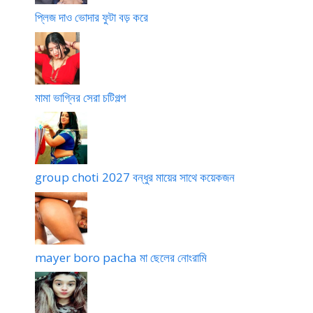
r
প্লিজ দাও ভোদার ফুটা বড় করে
s
w
a
m
i
মামা ভাগ্নির সেরা চটিগল্প
3
1
2
group choti 2027 বন্ধুর মায়ের সাথে কয়েকজন
mayer boro pacha মা ছেলের নোংরামি