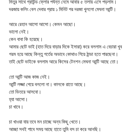
মিতুর সাথে গ্রাউন্ড ফ্লোর পর্যন্ত নেমে আবার ৫ তলায় এসে পড়লাম।
দরজায় কলিং বেল দেবার প্রায় ১ মিনিট পর দরজা খুললো মেঘনা আন্টি।
আরে রেহান আসো আসো। কেমন আছো।
ভালো নেই।
কেন বাবা কি হয়েছে।
আমার ছোট ভাই (হাত দিয়ে বাড়ার দিকে ইসারা) করে বললাম এ বেচারা খুব
গরম হয়ে আছে কিন্তু গর্তের অভাবে কোথাও গিয়ে ঠান্ডা হতে পারছেনা।
তাই ছোট ভাইকে বললাম আরে কিসের টেনশন মেঘনা আন্টি আছে তো।
তো আন্টি আজ কাজ নেই।
আন্টি লজ্জা পেয়ে বললো না। কালকে রাতে আছে।
তো ভিতরে আসবো।
হ্যা আসো।
চা খাবে।
চা খাওয়া যায় তবে মন চাচ্ছে অন্য কিছু খেতে।
আচ্ছা সবই পাবে সময় আছে হাতে তুমি বস চা করে আনছি।