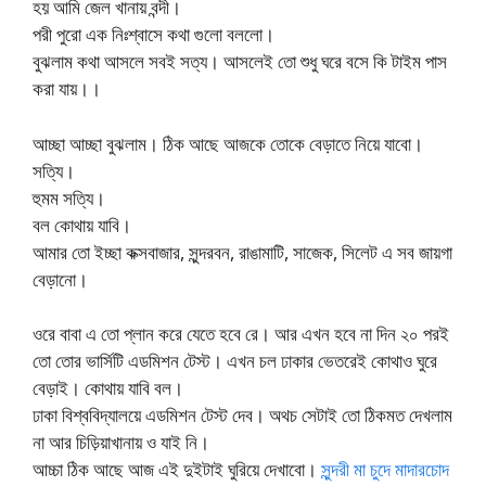
হয় আমি জেল খানায় বন্দী।
পরী পুরো এক নিঃশ্বাসে কথা গুলো বললো।
বুঝলাম কথা আসলে সবই সত্য। আসলেই তো শুধু ঘরে বসে কি টাইম পাস
করা যায়।।
আচ্ছা আচ্ছা বুঝলাম। ঠিক আছে আজকে তোকে বেড়াতে নিয়ে যাবো।
সত্যি।
হুমম সত্যি।
বল কোথায় যাবি।
আমার তো ইচ্ছা কক্সবাজার, সুন্দরবন, রাঙামাটি, সাজেক, সিলেট এ সব জায়গা
বেড়ানো।
ওরে বাবা এ তো প্লান করে যেতে হবে রে। আর এখন হবে না দিন ২০ পরই
তো তোর ভার্সিটি এডমিশন টেস্ট। এখন চল ঢাকার ভেতরেই কোথাও ঘুরে
বেড়াই। কোথায় যাবি বল।
ঢাকা বিশ্ববিদ্যালয়ে এডমিশন টেস্ট দেব। অথচ সেটাই তো ঠিকমত দেখলাম
না আর চিড়িয়াখানায় ও যাই নি।
আচ্চা ঠিক আছে আজ এই দুইটাই ঘুরিয়ে দেখাবো।
সুন্দরী মা চুদে মাদারচোদ