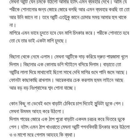
মেঘনা আন্টি যেন চমকে উঠলো আমার হটাৎ এমন ব্যবহার দেখে। আমি যে
পরীকে শোনানোর জন্য জোরে জোরে বলছি আর এমন ব্যবহার করছি তা তো
আর উনি জানে না। তবে আন্টি এতটুকু জানে চোদার সময় আমার হুস থাকে
না।
মাগিরে এমন ভাবে চুদতে হবে যেন মাগি চিৎকার করে। পরীকে শোনাতে হবে
তো যে তার ভাই একটা মাগি চুদছে।
বিছানা থেকে নেমে এলাম। মেঘনা আন্টিকে দাড় করিয়ে দ্রুত পায়জামা খুলে
দিলাম। বিছানার এক কোনায় ডগি স্টাইলে বসিয়ে দিলাম। বাড়াতে তো
আন্টির লালা দিয়ে মাখানোই ছিলো সাথে দেখি মাগির গুদে পানি জমে আছে।
ফোনটা কাছাকাছি রাখলাম। আরেকবার চেক করলাম হুমম লাইনে আছে
আর বড় বড় নিঃশ্বাসের শব্দ শোনা যাচ্ছে।
কোন কিছু না ভেবেই গুদে বাড়াটা ঠেকিয়ে চাপ দিতেই মুন্ডিটা ডুকে গেল।
মেঘনা উমমম আহহ করে উঠলো।
দিলাম গায়ের জোরে এক ঠাপ পুরো বাড়াটা একদম চরচর করে ভিতরে ডুকে
গেল। হটাৎ এমন ঠাপ খাওয়াতে মেঘনা আন্টি গগনবিদারী চিৎকার করে উঠলো
ও ও মাগো মরে গেলাম আহহহ কি ব্যথা।