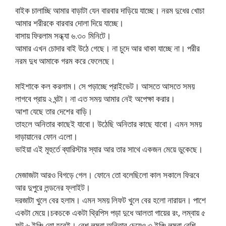
বাইক চালাচ্ছি আমার বাড়াটা যেন বারবার দাড়িয়ে যাচ্ছে। নরম দুধের খোচা
আমার শরীরকে বারবার দোলা দিয়ে যাচ্ছে।
বাসায় ফিরলাম সন্ধ্যা ৬.৩০ মিনিটে।
আমার এখন চোদার বাই উঠে গেছে। না চুদে আর থাকা যাচ্ছে না। পরীর
নরম দুধ আমাকে গরম করে ফেলেছে।
মাইশাকে কল করলাম। সে পড়াচ্ছে প্রাইভেট। আসতে আসতে সময়
লাগবে প্রায় ২ ঘন্টা। না এত সময় আমার নেই অপেক্ষা করার।
আশা যেছে তার দেশের বাড়ি।
তাহলে অনিতার কাছেই যাবো। উঠেছি অনিতার কাছে যাবো। এমন সময়
দাড়ায়ানের ফোন এলো।
ভাইয়া এই মূহুর্তে ব্যারিস্টার স্যার আর তার সাথে একজন মেয়ে ডুকেছে।
মেজাজটা আরও বিগড়ে গেল। ফোনে তো বলেছিলো কাল সকালে ফিরবে
আর দুপুরে লন্ডনের ফ্লাইট।
দরজাটা খুলে বের হলাম। এমন সময় লিফট খুলে বের হলো নারায়ন। পাশে
একটা মেয়ে।চকচকে একটা থ্রিপিস পড়া দুধে আলতা গায়ের রং, লম্বায় ৫
ফুট ৬ ইঞ্চি তো হবেই। বেশ লম্বা অনিতার চেয়েও ৩ ইঞ্চি লম্বা বেশি