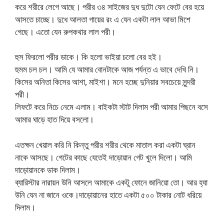
করে শরীরে লেগে আছে। পরীর ৩৪ সাইজের দুধ দুটো যেন ফেটে বের হয়ে
আসতে চাচ্ছে। দুধে আলতা গায়ের রং এ যেন একটা লাল আভা মিশে
গেছে। এতো যেন রুপকথার লাল পরী।
হুস ফিরলো পরীর ডাকে। কি হলো ভাইয়া চলো বের হই।
হুমম চল চল। আমি যে আমার বোনটাকে আজ পর্যন্ত এ ভাবে দেখি নি।
কিসের অনিতা কিসের আশা, মাইশা। মনে হচ্ছে দুনিয়ার সবচেয়ে সুন্দরী
পরী।
লিফটে করে নিচে নেমে এলাম। বাইকটা স্টাট দিলাম পরী আমার পিছনে বসে
আমার ঘাড়ে হাত দিয়ে বসলো।
এতক্ষন খেয়াল করি নি কিন্তু পরীর শরীর থেকে মাতাল করা একটা ঘ্রান
নাকে আসছে। গেটের কাছে যেতেই দাড়োয়ান গেট খুলে দিলো। আমি
দাড়োয়ানকে ডাক দিলাম।
ব্যারিস্টার নারায়ন উনি আসলে আমাকে একটু ফোনে জানিয়ো তো। আর হ্যা
উনি যেন না জানে ওকে।দাড়োয়ানের হাতে একটা ৫০০ টাকার নোট ধরিয়ে
দিলাম।