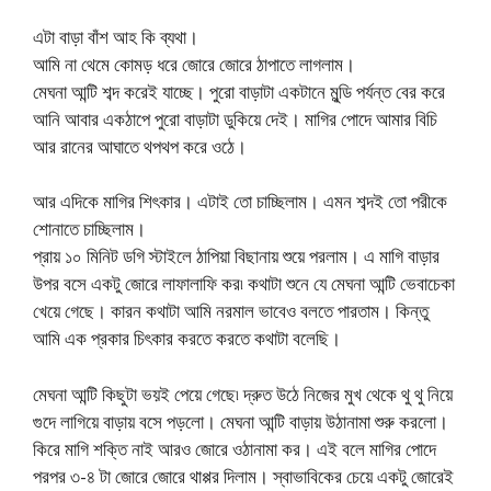
এটা বাড়া বাঁশ আহ কি ব্যথা।
আমি না থেমে কোমড় ধরে জোরে জোরে ঠাপাতে লাগলাম।
মেঘনা আন্টি শব্দ করেই যাচ্ছে। পুরো বাড়াটা একটানে মুন্ডি পর্যন্ত বের করে
আনি আবার একঠাপে পুরো বাড়াটা ডুকিয়ে দেই। মাগির পোদে আমার বিচি
আর রানের আঘাতে থপথপ করে ওঠে।
আর এদিকে মাগির শিৎকার। এটাই তো চাচ্ছিলাম। এমন শব্দই তো পরীকে
শোনাতে চাচ্ছিলাম।
প্রায় ১০ মিনিট ডগি স্টাইলে ঠাপিয়া বিছানায় শুয়ে পরলাম। এ মাগি বাড়ার
উপর বসে একটু জোরে লাফালাফি কর৷ কথাটা শুনে যে মেঘনা আন্টি ভেবাচেকা
খেয়ে গেছে। কারন কথাটা আমি নরমাল ভাবেও বলতে পারতাম। কিন্তু
আমি এক প্রকার চিৎকার করতে করতে কথাটা বলেছি।
মেঘনা আন্টি কিছুটা ভয়ই পেয়ে গেছে৷ দ্রুত উঠে নিজের মুখ থেকে থু থু নিয়ে
গুদে লাগিয়ে বাড়ায় বসে পড়লো। মেঘনা আন্টি বাড়ায় উঠানামা শুরু করলো।
কিরে মাগি শক্তি নাই আরও জোরে ওঠানামা কর। এই বলে মাগির পোদে
পরপর ৩-৪ টা জোরে জোরে থাপ্পর দিলাম। স্বাভাবিকের চেয়ে একটু জোরেই