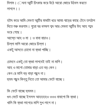
দিলাম। েঘনা আন্টি চিৎকার করে উঠে আরো জোরে উঠবস করতে
লাগলে।।
হটাৎ করে আমি মেঘণা আন্টির মাথাটা ধরে আমা৷ ঘাড়ের কাছে টেনে তলঠাপ
দিতে শুরু করলাম। পুরো ঘর থপথপ শব্দ আর মেঘনা আন্টির উহ আহ শব্দে
ভরে গেছে।
আস্তে আহ ও মা । ও বাবা বাচাও।
চিল্লা মাগি আরো জোরে চিল্লা।
একটু আসতে চোদো না ব্যথা পাচ্ছি।
চোদনে একটু তো ব্যথা লাগবেই তাই না মাগি।
আহ ও মাগো তোমার বাড়া এত বড় কেন।
কেন রে মাগি বড় বাড়া পছন্দ না।
হুমম পছন্দ কিন্তু নিতে তো আমার ফেটে যাচ্ছে।
কি ফেটে যাচ্ছে হুমমম।
গুদ ফেটে যাচ্ছে ইসসস আহহহহও ওওও বাবাগো কি ব্যথা।
খালি কি ব্যথা লাগেরে মাগি সুখ লাগে না।