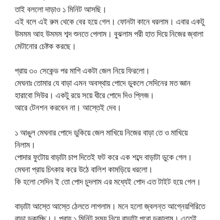
তাই বললো দাড়াও ১ মিনিট আসছি।
এই বলে এই রুম থেকে বের হয়ে গেল। ফোনটা কানে ধরলাম। এবার একটু
উমমম আহ উমমম শব্দ শুনতে পেলাম। বুঝলাম পরী হাত দিয়ে নিজের জ্বালা
মেটানোর চেষ্টক করছে।
প্রায় ৩০ সেকেন্ড পর মাগি একটা জেল নিয়ে ফিরলো।
মেঘনাঃ তোমার যে বাড়া এমন অবস্থায় পোদে ডুকলে সেদিনের মত জ্ঞান
হারাবো সিউর। একটু রয়ে সয়ে ধীরে পোদে দিও প্লিজ।
আরে টেনশন করবেন না। আস্তেই দেব।
১ আঙুল মেঘনার পোদে ডুকিয়ে জেল মাখিয়ে নিজের বাড়া তে ও মাখিয়ে
নিলাম।
পোদার ফুটোয় বাড়াটা চাপ দিতেই ফট করে এক শব্দে বাড়াটা ডুকে গেল।
মেঘনা প্রায় চিৎকার করে উঠে বালিশ কামড়িয়ে ধরলো।
কি হলো সেদিন ই তো পোদ চুদলাম এর মধ্যেই পোদ এত টাইট হয়ে গেল।
বাড়াটা আস্তে আস্তে ঠেলতে লাগলাম। মনে হলো জ্বলন্ত আগ্নেয়গিরিতে
বাড়া ডুকাচ্ছি।। প্রায় ১ মিনিট সময় নিয়ে বাড়াটা পুরো ডুকালাম। এতেই