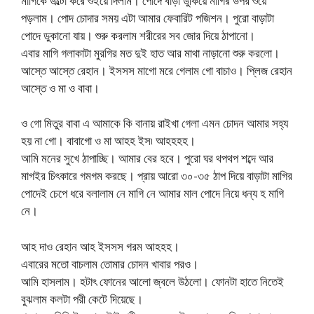
মাগিকে উল্টো করে শুইয়ে দিলাম। পোদে বাড়া ডুকিয়ে মাগির উপর শুয়ে
পড়লাম। পোদ চোদার সময় এটা আমার ফেবারিট পজিশন। পুরো বাড়াটা
পোদে ডুকানো যায়। শুরু করলাম শরীরের সব জোর দিয়ে ঠাপানো।
এবার মাগি গলাকাটা মুরগির মত দুই হাত আর মাথা নাড়ানো শুরু করলো।
আস্তে আস্তে রেহান। ইসসস মাগো মরে গেলাম গো বাচাও। প্লিজ রেহান
আস্তে ও মা ও বাবা।
ও গো মিতুর বাবা এ আমাকে কি বানায় রাইখা গেলা এমন চোদন আমার সহ্য
হয় না গো। বাবাগো ও মা আহহ ইস৷ আহহহহ।
আমি মনের সুখে ঠাপাচ্ছি। আমার বের হবে। পুরো ঘর থপথপ শব্দে আর
মাগইর চিৎকারে গমগম করছে। প্রায় আরো ৩০-৩৫ ঠাপ দিয়ে বাড়াটা মাগির
পোদেই চেপে ধরে বলালাম নে মাগি নে আমার মাল পোদে নিয়ে ধন্য হ মাগি
নে।
আহ দাও রেহান আহ ইসসস গরম আহহহ।
এবারের মতো বাচলাম তোমার চোদন খাবার পরও।
আমি হাসলাম। হটাৎ ফোনের আলো জ্বলে উঠলো। ফোনটা হাতে নিতেই
বুঝলাম কলটা পরী কেটে দিয়েছে।