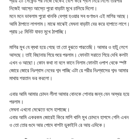
প্রায় ২০ সেকেন্ড পর নিজে থেকেই বেশি করে শ্বাস নিয়ে নিলো তারপার
নিজেই আস্তে আস্তে পুরো বাড়াটা মুখে চালিয়ে দিলো।
মনে মনে ভাবলাম পুরো খানকি বেশ্যা হওয়ার সব গুণাগুন এই মাগির আছে।
আমি ঠাপাতে লাগলাম। মাঝে মাঝেই মেঘনা বাড়াটা বের করে হাপাতে লাগে।
প্রায় ১৫ মিনিট যাবত মুখে ঠাপাচ্ছি।
মাগির মুখ যে ব্যথা হয়ে গেছে তা তো বুঝতে পারতেছি। আমার ও হাটু লেগে
আসছে। তাই বিছানায় গিয়ে শুয়ে পরলাম। ফোনটা সরাতে গিয়ে দেখি কলটা
এখন ও আছো। কোন কথা না বলে কানে নিলাম ফোনটা ওপাশ থেকে স্পষ্ট
জোরে জোরে নিঃশ্বাস নেবের শব্দ পাচ্ছি এটা য়ে পরীর নিঃশ্বাসের শব্দ৷ আমার
মাথায় শয়তান ভর করলো।
এবার আমি আমার চোদন লীলা আমার বোনকে শোনার জন্য যেন অস্থর হয়ে
পরলাম।
মেঘনা এখনো মেঝেতে বসে হাপাচ্ছে।
এবার আমি একরকম জোরেই কিরে মাগি খালি মুখ চোদনে হাপসে গেলি এখন
ও তো তোর গুদে আর পোদে বাশটা ডুকাইনি রে আয় এদিকে।