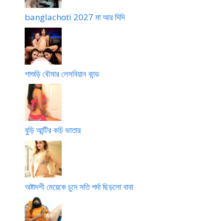
banglachoti 2027 মা আর দিদি
শাশুড়ি বৌমার লেসবিয়ান কান্ড
বুড়ি আন্টির কচি ভাতার
অষ্টাদশী মেয়েকে চুদে সতি পর্দা ছিড়লো বাবা