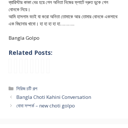
ব্যারিস্টার কাকা বের হয়ে গেল অনিতা নিজের ফ্লাটে দ্রুত ডুকে গেল
বোনকে নিয়ে।
আমি হাসলাম যতই যা করো অনিতা তোমাকে আর তোমার বোনকে একসাথে
এক বিছানায় খাবো। হা হা হা হা হা………..
Bangla Golpo
Related Posts:
হি
১
উ
আ
আ
p
P
P
ন্দু
৬
মা
মা
মা
a
a
A
কা
ব
বৌ
র
র
n
r
R
কি
ছ
দি
মা
মা
u
t
T
Categories
সিরিজ চটি গল্প
মা
র
র
আ
আ
s
1
4
মু
ধ
আ
মা
মা
t
উ
বা
Bangla Choti Kahini Conversation
স
রে
ত্ম
র
র
o
দ্দা
বা
বোবা সম্পর্ক – new choti golpo
লি
আ
স
স্ত্রী
স্ত্রী
r
ম
র
ম
প
ম
2
–
i
চো
বো
ভা
ন
র্প
b
1
e
দ
ন
তি
মে
ন
y
m
s
ন
ও