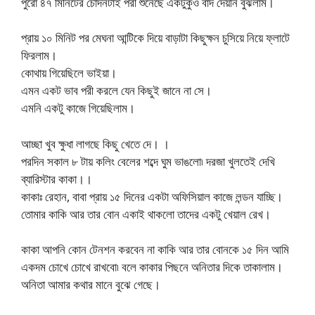
পুরো ৪৭ মিনিটের চোদনটাই পরী শুনেছে একটুকুও বাদ দেয়নি বুঝলাম।
প্রায় ১০ মিনিট পর মেঘনা আন্টিকে দিয়ে বাড়াটা কিছুক্ষন চুসিয়ে নিয়ে ফ্লাটে
ফিরলাম।
কোথায় গিয়েছিলে ভাইয়া।
এমন একট ভাব পরী করলে যেন কিছুই জানে না সে।
এমনি একটু কাজে গিয়েছিলাম।
আচ্ছা খুব ক্ষুধা লাগছে কিছু খেতে দে। ।
পরদিন সকাল ৮ টায় কলিং বেলের শব্দে ঘুম ভাঙলো৷ দরজা খুলতেই দেখি
ব্যারিস্টার কাকা।।
কাকাঃ রেহান, বাবা প্রায় ১৫ দিনের একটা অফিসিয়াল কাজে লন্ডন যাচ্ছি।
তোমার কাকি আর তার বোন একাই থাকলো তাদের একটু খেয়াল রেখ।
কাকা আপনি কোন টেনশন করবেন না কাকি আর তার বোনকে ১৫ দিন আমি
একদম চোখে চোখে রাখবো৷ বলে কাকার পিছনে অনিতার দিকে তাকালাম।
অনিতা আমার কথার মানে বুঝে গেছে।