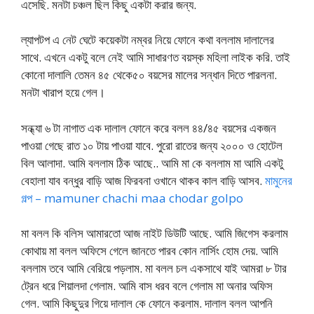
এসেছি. মনটা চঞ্চল ছিল কিছু একটা করার জন্য.
ল্যাপটপ এ নেট ঘেটে কয়েকটা নম্বর নিয়ে ফোনে কথা বললাম দালালের
সাথে. এখনে একটু বলে নেই আমি সাধারণত বয়স্ক মহিলা লাইক করি. তাই
কোনো দালালি তেমন ৪৫ থেকে৫০ বয়সের মালের সন্ধান দিতে পারলনা.
মনটা খারাপ হয়ে গেল।
সন্ধ্যা ৬ টা নাগাত এক দালাল ফোনে করে বলল ৪৪/৪৫ বয়সের একজন
পাওয়া গেছে রাত ১০ টায় পাওয়া যাবে. পুরো রাতের জন্য ২০০০ ও হোটেল
বিল আলাদা. আমি বললাম ঠিক আছে.. আমি মা কে বললাম মা আমি একটু
বেহালা যাব বন্ধুর বাড়ি আজ ফিরবনা ওখানে থাকব কাল বাড়ি আসব.
মামুনের
গল্প – mamuner chachi maa chodar golpo
মা বলল কি বলিস আমারতো আজ নাইট ডিউটি আছে. আমি জিগেস করলাম
কোথায় মা বলল অফিসে গেলে জানতে পারব কোন নার্সিং হোম দেয়. আমি
বললাম তবে আমি বেরিয়ে পড়লাম. মা বলল চল একসাথে যাই আমরা ৮ টার
ট্রেন ধরে শিয়ালদা গেলাম. আমি বাস ধরব বলে গেলাম মা অনার অফিস
গেল. আমি কিছুদুর গিয়ে দালাল কে ফোনে করলাম. দালাল বলল আপনি