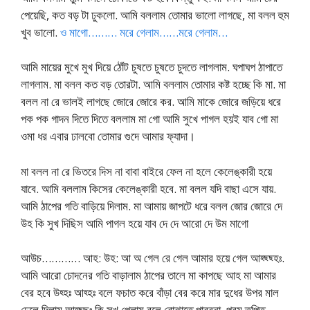
পেয়েছি, কত বড় টা ঢুকলো. আমি বললাম তোমার ভালো লাগছে, মা বলল হুম
খুব ভালো.
ও মাগো……… মরে গেলাম……মরে গেলাম…
আমি মায়ের মুখে মুখ দিয়ে ঠোঁট চুষতে চুষতে চুদতে লাগলাম. ঘপাঘপ ঠাপাতে
লাগলাম. মা বলল কত বড় তোরটা. আমি বললাম তোমার কষ্ট হচ্ছে কি মা. মা
বলল না রে ভালই লাগছে জোরে জোরে কর. আমি মাকে জোরে জড়িয়ে ধরে
পক পক গাদন দিতে দিতে বললাম মা গো আমি সুখে পাগল হয়ই যাব গো মা
ওমা ধর এবার ঢালবো তোমার গুদে আমার ফ্যাদা।
মা বলল না রে ভিতরে দিস না বাবা বাইরে ফেল না হলে কেলেঙ্কারী হয়ে
যাবে. আমি বললাম কিসের কেলেঙ্কারী হবে. মা বলল যদি বাছা এসে যায়.
আমি ঠাপের গতি বাড়িয়ে দিলাম. মা আমায় জাপটে ধরে বলল জোর জোরে দে
উহ কি সুখ দিছিস আমি পাগল হয়ে যাব দে দে আরো দে উম মাগো
আউচ………… আহ: উহ: আ অ গেল রে গেল আমার হয়ে গেল আহ্ছ্ছ্হঃ.
আমি আরো চোদনের গতি বাড়ালাম ঠাপের তালে মা কাপছে আহ মা আমার
বের হবে উহ্হঃ আহ্হঃ বলে ফচাত করে বাঁড়া বের করে মার দুধের উপর মাল
ঢেলে দিলাম আহ্ছ্ছঃ কি সুখ পেলাম বলে বোঝাতে পারবনা. পরম তৃপ্তি