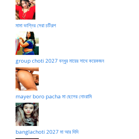
বো
দু
নে
ধ
র
চো
মামা ভাগ্নির সেরা চটিগল্প
চু
সা
দা
চু
দি
র
group choti 2027 বন্ধুর মায়ের সাথে কয়েকজন
গ
ল্প
mayer boro pacha মা ছেলের নোংরামি
banglachoti 2027 মা আর দিদি