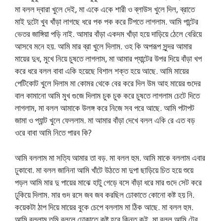
মা বলল দ্বারা খুলে দেই, মা একে একে শারী ও ব্লাউস খুলে দিল, ব্রাতে
মাই দুটো খুব খাঁড়া লাগছে ধরে পক পক করে টিপতে লাগলাম. আমি পান্টের
ভেতর জাঙ্গিয়া পড়ি নাই. আমার বাঁড়া একদম খাঁড়া হয়ে দাড়িয়ে ঠেলে বেরিয়ে
আসবে মনে হয়. আমি মার ব্রা খুলে দিলাম. ওহ কি অপরূপ সুন্দর আমার
মায়ের দুধ, মুখে নিয়ে চুষতে লাগলাম, মা আমার প্যান্টের উপর দিয়ে বাঁড়া খপ
করে ধরে বলল বাবা একি হয়েছে বিশাল শক্ত হয়ে আছে. আমি মায়ের
পেটিকোট খুলে দিলাম মা কোমর থেকে বের করে দিল উম আহ মায়ের গুদের
বাল কামানো আমি মুখ গুজে দিলাম চুক চুক করে চুষতে লাগলাম চেটে দিতে
লাগলাম, মা বলল আমাকে উলঙ্গ করে নিজে সব পরে আছে. আমি পটাপট
জামা ও প্যান্ট খুলে ফেললাম. মা আমার বাঁড়া দেখে বলল একি রে এত বড়
ওরে বাবা আমি নিতে পারব কি?
আমি বললাম মা সত্যি আমার তা বড়. মা বলল হুম. আমি মাকে বললাম এবার
ঢুকাবো. মা বলল জানিনা আমি খাঁটে উঠতে মা দুপা ছাড়িয়ে চিত হয়ে শুয়ে
পড়ল আমি মার দু পায়ের মাঝে হাটু গেড়ে বসে বাঁড়া ধরে মার গুদে সেট করে
ঢুকিয়ে দিলাম. মার গুদ রসে জব জব করছিল ঢোকাতে কোনো কষ্ট হয় নি.
কয়েকটা ঠাপ দিয়ে মায়ের বুকে চেপে বললাম মা ঠিক আছে. মা বলল হুম.
আমি বললাম তুমি বললে ঢোকাতে কষ্ট হবে কিন্তু কই. মা বলল আমি টের