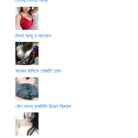
বৌদির সোনায় আদর
বিধবা আম্মু ও আংকেল
কাজের মাসিকে পোয়াতি চোদা
যৌন কাতর ফ্যামিলি রিয়েল থ্রিসাম