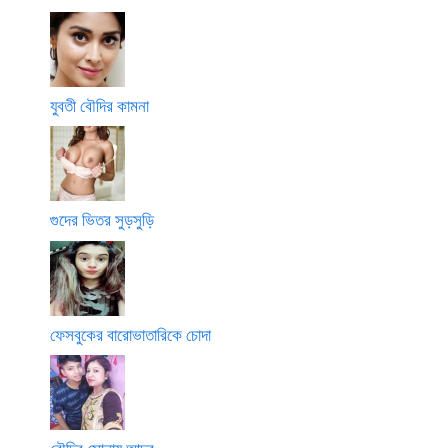
যুবতী বৌদির কামনা
গুদের ভিতর সুড়সুড়ি
ফেসবুকের বারোভাতারিকে চোদা