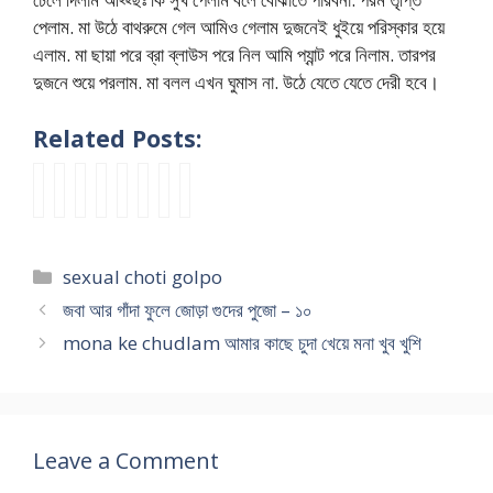
পেলাম. মা উঠে বাথরুমে গেল আমিও গেলাম দুজনেই ধুইয়ে পরিস্কার হয়ে
এলাম. মা ছায়া পরে ব্রা ব্লাউস পরে নিল আমি প্যান্ট পরে নিলাম. তারপর
দুজনে শুয়ে পরলাম. মা বলল এখন ঘুমাস না. উঠে যেতে যেতে দেরী হবে।
Related Posts:
c
a
s
প্র
n
না
ছো
ন
h
n
a
থ
e
রী
ট
ন্দী
o
a
l
ম
w
যো
খা
গ্রা
t
l
i
যৌ
a
নি
লা
মে
Categories
sexual choti golpo
o
c
c
ন
p
র
র
র
g
h
h
-
u
প্রা
বা
নি
জবা আর গাঁদা ফুলে জোড়া গুদের পুজো – ১০
u
o
o
স
c
চী
সা
ষি
mona ke chudlam আমার কাছে চুদা খেয়ে মনা খুব খুশি
d
t
d
ঙ্গি
h
র
য়
দ্ধ
c
i
a
নী
o
গু
দু
যৌ
u
ব
k
|
d
লো
র
ন
d
ড়
a
p
a
খু
ন্ত
জী
a
বো
h
r
ভু
ব
সে
ব
Leave a Comment
r
নে
i
o
ল
পি
ই
নে