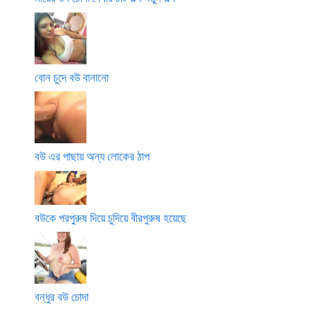
বোন চুদে বউ বানানো
বউ এর পাছায় অন্য লোকের ঠাপ
বউকে পরপুরুষ দিয়ে চুদিয়ে বীরপুরুষ হয়েছে
বন্ধুর বউ চোদা