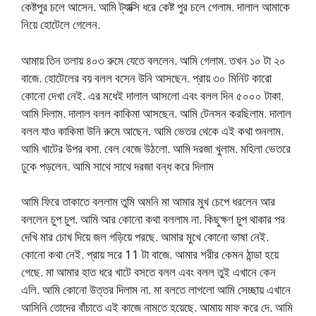
কেষ্টপুর চলে আসেন. আমি ট্যাক্সি ধরে কেষ্ট পুর চলে গেলাম. দালাল আমাকে
নিয়ে হোটেলে গেলেন.
আমায় তিন তলায় ৪০৩ রুমে যেতে বললেন. আমি গেলাম. তখন ১০ টা ২০
বাজে. হোটেলের বয় বলল বসেন উনি আসছেন. প্রায় ৩০ মিনিট কারো
কোনো দেখা নেই. এর মধেই দালাল আসলো এবং বলল দিন ৫০০০ টাকা.
আমি দিলাম. দালাল বলল কাকিমা আসছেন. আমি টেনসন করছিলাম. দালাল
বলল যাও কাকিমা উনি রুমে আছেন. আমি ভেতর থেকে এই কথা শুনলাম.
আমি খাটের উপর বসা. বেল বেজে উঠলো. আমি দরজা খুলাম. মহিলা ভেতরে
ঢুকে পড়লেন. আমি সাথে সাথে দরজা বন্ধ করে দিলাম
আমি ফিরে তাকাতে বললাম তুমি অমনি মা আমার মুখ চেপে ধরলেন আর
বললেন চুপ চুপ. আমি আর কোনো কথা বললাম না. কিছুক্ষণ চুপ থাকার পর
দেখি মার চোখ দিয়ে জল গড়িয়ে পরছে. আমার মুখে কোনো ভাষা নেই.
কোনো কথা নেই. প্রায় সরে 11 টা বাজে. আমার শরীর কেমন ঠান্ডা হয়ে
গেছে. মা আমার হাত ধরে খাটে বসতে বলল এবং বলল তুই এখানে কেন
এলি. আমি কোনো উত্তর দিলাম না. মা বলতে লাগলো আমি সেচ্ছায় এখানে
আসিনি তোদের বাঁচাতে এই কাজে নামতে হয়েছে. আমায় মাফ করে দে. আমি