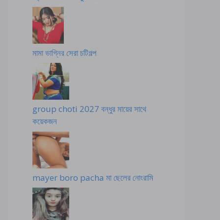
মামা ভাগ্নির সেরা চটিগল্প
group choti 2027 বন্ধুর মায়ের সাথে
কয়েকজন
mayer boro pacha মা ছেলের নোংরামি