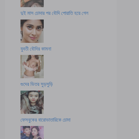
দুই মাস চোদার পর বৌদি পোয়াতি হয়ে গেল
যুবতী বৌদির কামনা
গুদের ভিতর সুড়সুড়ি
ফেসবুকের বারোভাতারিকে চোদা