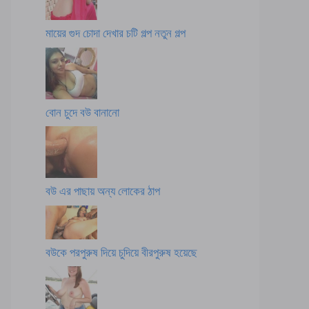
মায়ের গুদ চোদা দেখার চটি গল্প নতুন গল্প
বোন চুদে বউ বানানো
বউ এর পাছায় অন্য লোকের ঠাপ
বউকে পরপুরুষ দিয়ে চুদিয়ে বীরপুরুষ হয়েছে