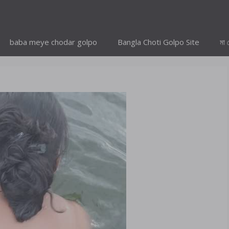
baba meye chodar golpo
Bangla Choti Golpo Site
মা 