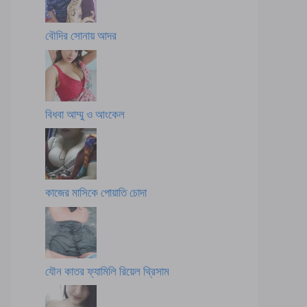
বৌদির সোনায় আদর
বিধবা আম্মু ও আংকেল
কাজের মাসিকে পোয়াতি চোদা
যৌন কাতর ফ্যামিলি রিয়েল থ্রিসাম