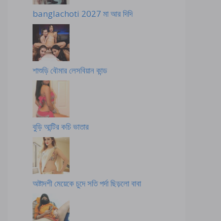
banglachoti 2027 মা আর দিদি
শাশুড়ি বৌমার লেসবিয়ান কান্ড
বুড়ি আন্টির কচি ভাতার
অষ্টাদশী মেয়েকে চুদে সতি পর্দা ছিড়লো বাবা