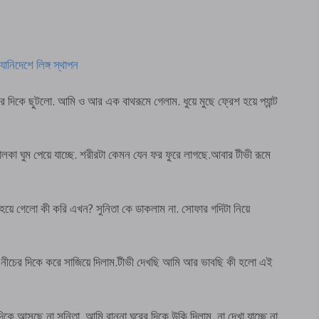
দেশে লিঙ্গ স্থাপন
ের দিকে ছুটলো. আমি ও আর এক বাথরূমে গেলাম. ধুয়ে মুছে ফ্রেশ হয়ে প্যান্ট
ালকা ঘুম পেয়ে যাচ্ছে. শরীরটা কেমন যেন ফর ফুরে লাগছে.আবার টীভী রূমে
 হয়ে গেলো কী করি এখন? সুনিতা কে ডাকলাম না. সোফার গদিটা নিয়ে
 নীচের দিকে করে সাজিয়ে দিলাম.টীভী দেখছি আমি আর ভাবছি কী হলো এই
ে আসছে না সুনিতা. আমি রান্না ঘরের দিকে উকি দিলাম. না দেখা যাচ্ছে না.