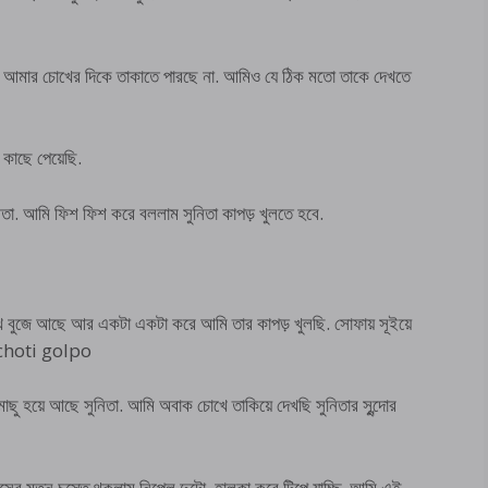
ো. আমার চোখের দিকে তাকাতে পারছে না. আমিও যে ঠিক মতো তাকে দেখতে
কাছে পেয়েছি.
নিতা. আমি ফিশ ফিশ করে বললাম সুনিতা কাপড় খুলতে হবে.
খ বুজে আছে আর একটা একটা করে আমি তার কাপড় খুলছি. সোফায় সূইয়ে
ew choti golpo
মাছু হয়ে আছে সুনিতা. আমি অবাক চোখে তাকিয়ে দেখছি সুনিতার সুন্দোর
জেন্সের মতন চুস্তে থকলাম নিপেল দুটো. হালকা করে টিপে যাচ্ছি. আমি এই