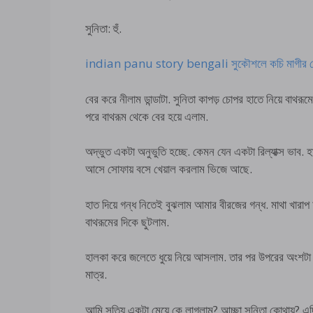
সুনিতা: হুঁ.
indian panu story bengali সুকৌশলে কচি মাগীর যোনি
বের করে নীলাম ডান্ডাটা. সুনিতা কাপড় চোপর হাতে নিয়ে বাথরূম
পরে বাথরূম থেকে বের হয়ে এলাম.
অদ্ভুত একটা অনুভুতি হচ্ছে. কেমন যেন একটা রিল্যাক্স ভাব. হ
আসে সোফায় বসে খেয়াল করলাম ভিজে আছে.
হাত দিয়ে গন্ধ নিতেই বুঝলাম আমার বীরজের গন্ধ. মাথা খারাপ
বাথরূমের দিকে ছুটলাম.
হালকা করে জলেতে ধুয়ে নিয়ে আসলাম. তার পর উপরের অংশটা
মাত্র.
আমি সত্যি একটা মেয়ে কে লাগলাম? আচ্ছা সুনিতা কোথায়? এদিক