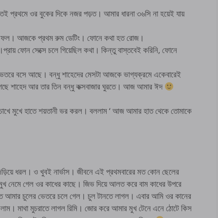
তেই প্রথমে ওর বুকের দিকে নজর পড়ত। আমার ধারনা ৩৬সি না হয়েই যায়
াতে সফল। আজকে প্রথম রুম ডেটিং। ফোনে কথা হত রোজ।
রায় ফোন সেক্সে চলে গিয়েছিল কথা। কিন্তু বাস্তবেই করিনি, ফোনে
র ভেতরে বসে আছে। বন্ধু শাহেদের মেসটা আজকে ভাগ্যক্রমে একেবারেই
গেছে শাহেদ আর তার তিন বন্ধু কক্সবাজার ঘুরতে। আজ আমার ঈদ
চোখে মুখে হাতে শয়তানী ভর করল। বললাম ‘ আজ আমার হাত থেকে তোমাকে
জড়িয়ে ধরল। ও খুবই নার্ভাস। জীবনে এই প্রথমবারের মত কোন ছেলের
ুখ নেমে গেল ওর কাধের কাছে। জিভ দিয়ে আলত করে বাম কাধের উপরে
াত আমার চুলের ভেতরে চলে গেল। চুল টানতে লাগল। এবার আমি ওর কানের
নিলাম। মাথা মুচরাতে লাগল রিমি। জোর করে আমার মুখ টেনে এনে ঠোটে কিস