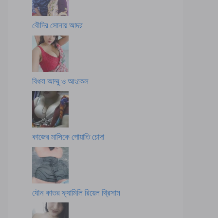
বৌদির সোনায় আদর
বিধবা আম্মু ও আংকেল
কাজের মাসিকে পোয়াতি চোদা
যৌন কাতর ফ্যামিলি রিয়েল থ্রিসাম