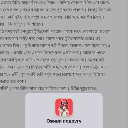
একবার রিমির সারা শরীরে চোখ দিলাম। তাকিয়ে দেখলাম রিমির গুদে আমার
্দ হতে লাগল। প্রথমে আস্তে আস্তে পুশ করতে পারলাম। কিন্তু তিনচারটা
এল। কার্ল লুইস গতিতে পুশ করতে থাকলাম।রিমি আহ আহ উম চিতকার
হা। কি শান্তি। কি শান্তি।
 সপ্তাহেই সেক্সুয়াল ইন্টারকোর্স করতাম। মাঝে মাঝে রুম পাওয়া না গেলে
ন্ডজব করে মাল আউট করে দেয়। আমার কাছে ইন্টারকোর্সের চেয়েও ওই
াপেও অনেক ফ্রি। প্রতি রাতে আলাপ করি কিভাবে আমাদের সেক্স লাইফ আরও
 এনজয়ের। ভাবছি ওকে একদিন জিগ্গেস করব একটা কথা। আমাদের প্রথম
কেননা ভার্জিন হলে আমি ওত সহজে বাড়া ঢুকাতে পারতাম না। অনেক কষ্ট
ড়ে। ওর সাথে মাত্র তিনদিন ওইটা করতে পেয়েছিলাম। প্রথম দিনে জান
কানোর পড়ে দুইটা পুশ করেই দেখি রক্ত গুদের চারপাশে আর আমার পিনিসে।
েস করতে হবে ওকে।
কাহিনী। বলব রিমির সাথে আর সবদিকের সেক্স। রিমির হ্যান্ডজবের,