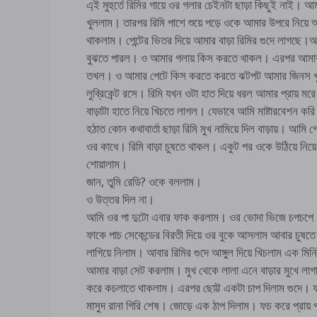
এ্‌ই মুহুর্তে রিমির গায়ে ওর গলার চেইনটা ছাড়া কিছুই না
খুললাম। তারপর রিমি পাশে শুয়ে পড়ে ওকে আমার উপরে নিয
থাকলাম। পেন্টের ভিতর দিয়ে আমার বাড়া রিমির গুদে লাগছে।
বুঝতে পারল। ও আমার গলায় কিস করতে থাকল। এরপর আমার 
তখল। ও আমার পেটে কিস করতে করতে ঝটপট আমার জিনস খুলে ন
লুব্রিকেন্ট রসে। রিমি যখন ওটা হাত দিয়ে ধরল আমার প্রায় ম
বাড়াটা হাতে নিয়ে খিচতে লাগল। যেভাবে আমি মাষ্টারবেশন করি
হঠাত কোন কথাবার্তা ছাড়া রিমি মুখ নামিয়ে দিল বাড়ায়। আমি গ
ওর কাধে। রিমি বাড়া চুষতে থাকল। একুট পর ওকে উঠিয়ে নিয
শোয়ালাম।
জান, তুমি রেডি? ওকে বললাম।
ও উত্তর দিল না।
আমি ওর পা দুটো এবার ফাক করলাম। ওর ভোদা ভিজে চপচপে। 
ফাকে পাচ সেকেন্ডের বিরতী দিয়ে ওর বুকে আসলাম আবার চুষতে 
লাগিয়ে নিলাম। আবার রিমির গুদে আঙ্গুল দিয়ে খিচলাম এক 
আমার বাড়া সেট করলাম। মুখ থেকে লালা এনে বাড়ার মুখে লা
করে কচলাতে থাকলাম। এরপর ছোট্ট একটা চাপ দিলাম গুদে। ফ
মাসুদ রানা গিরি শেষ। জোড়ে এক ঠাপ দিলাম। ফচ করে প্রায়