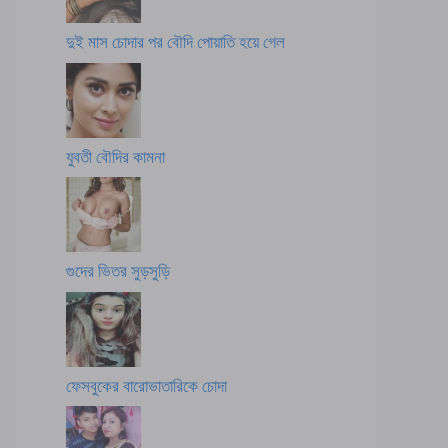
দুই মাস চোদার পর বৌদি পোয়াতি হয়ে গেল
যুবতী বৌদির কামনা
গুদের ভিতর সুড়সুড়ি
ফেসবুকের বারোভাতারিকে চোদা