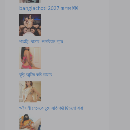
banglachoti 2027 মা আর দিদি
শাশুড়ি বৌমার লেসবিয়ান কান্ড
বুড়ি আন্টির কচি ভাতার
অষ্টাদশী মেয়েকে চুদে সতি পর্দা ছিড়লো বাবা