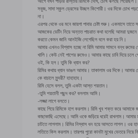
আগে যখন পাড়ার রাস্তায় রিমিকে দেখি, চোখ ঝলছে গিয়েছিল।
সবুজ, সাদা স্কুল ড্রেসের উচ্ছল কিশোরী। ওর দিকে চোখ পড়
না।
এরপর থেকে ওর মনে জায়গা পাবার চেষ্টা শুরু। একমাসে ত
আজকের ডেটিং নিয়ে অন্তত পাচরাত কথা বলেছি আমরা দুজনে।প্
করতে কেমন জানি আনইজি লেগেছিল বলে করা হয় নি।
আমার এখনও বিশ্বাস হচ্ছে না রিমি আমার সামনে বন্ধ রুমে
খালি। কেউ নেই পাশের রুমেও। আমার কাছে চাবি দিয়ে চলে 
ওই, কি হল। তুমি কি ধ্যান কর?
রিমির কথায় ধ্যান ভাঙল আমার। তাকালাম ওর দিকে। আমার 
কে বাচালে সুন্দরী? হাহাহাহ।
রিমি হেসে বলল, তুমি একটা আস্ত শয়তান।
-তুমি শয়তানী পছন্দ কর? বললাম আমি।
-লজ্জা লাগে বলতে।
কাছে গিয়ে রিমিকে হাগ করলাম। রিমি খুব শক্ত করে আমাকে 
কাছাকাছি এসেছে। আমি ওকে জড়িয়ে ধরেই রাখলাম। আমার ম
চাটতে লাগলাম। রিমির নিস্বাস ধন হয়ে আসতে লাগল। ওর হ
লতিতে কিস করলাম। তারপর পুরো কানটা মুখের ভেতরে নিয়ে 