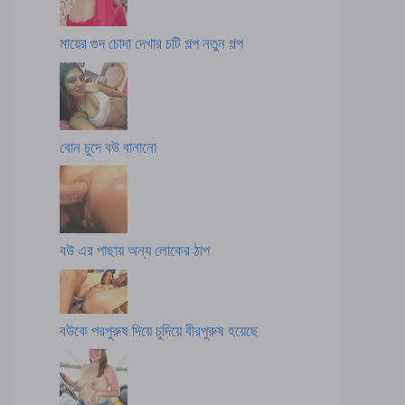
মায়ের গুদ চোদা দেখার চটি গল্প নতুন গল্প
বোন চুদে বউ বানানো
বউ এর পাছায় অন্য লোকের ঠাপ
বউকে পরপুরুষ দিয়ে চুদিয়ে বীরপুরুষ হয়েছে