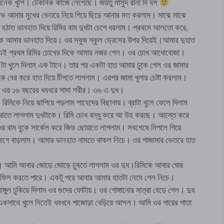
ক খুশি। টেকনিক কাজে লেগেছে। জয়তু মাসুদ রানা দি বস
িভ আমার মুখের ভেতরে নিয়ে গিয়ে ছিড়ে আনার মত করলাম। মাঝে মাঝে
র হঠাত ডানহাত দিয়ে রিমির বাম দুধটা চেপে ধরলাম। প্রথমে আলতো করে,
ক আমার ডানহাত দিয়ে। ওর সবুজ স্কুল ড্রেসের উপর দিয়েই।আমার দুহাত
লাম। এই প্রথম রিমির চোখের দিকে আমার নজর গেল। ওর চোখ আধোবোজা।
 টা খুলে দিলাম এক টানে। তার পর একটা হাত আমার ঢুকে গেল ওর জামার
কে বের করে হাত দিয়ে টিপতে লাগলাম। এরপর জামা খুলার চেষ্টা করলাম।
ন্দর ওর ১৬ বছরের ধবধরে সাদা শরীর। ৩৬ এ দুধ।
কে নিয়ে ঝাপিয়ে পড়লাম শাহেদের বিছানায়। ব্রাটা খুলে ফেলে দিলাম
 মুচরাতে লাগলাম দুধটাকে। রিমি চোখ বন্ধু করে আ উহ করছে। আস্তে করে
 ওর বাম বুকে সার্কেল করে জিভ ছোয়াতে লাগলাম। সবশেষে নিপলে গিয়ে
আগে বাড়লাম। আমার ডানহাত নামতে থাকল নিচে। ওর পাজামার ভেতরে হাত
নিল। আমি আবার জোড়ে জোড়ে চুষতে লাগলাম ওর দুধ।রিমিকে আবার ঘোর
 ফিল করতে পারে। একটু পরে আবার আমার হাতটা নেমে গেল নিচে।
ল ঢুকিয়ে দিলাম ওর গুদের ফোটায়। ওর গোঙ্গানোর মাত্রা বেড়ে গেল। দুধ
একসাথে খুলে নিতেই ধবধবে পাজোড়া বেড়িয়ে আসল। আমি ওর পায়ের পাতা