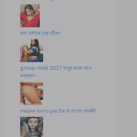
মামা ভাগ্নির সেরা চটিগল্প
group choti 2027 বন্ধুর মায়ের সাথে
কয়েকজন
mayer boro pacha মা ছেলের নোংরামি