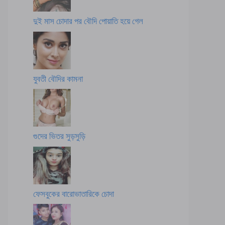
দুই মাস চোদার পর বৌদি পোয়াতি হয়ে গেল
যুবতী বৌদির কামনা
গুদের ভিতর সুড়সুড়ি
ফেসবুকের বারোভাতারিকে চোদা