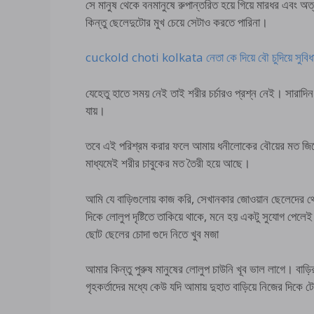
সে মানুষ থেকে বনমানুষে রুপান্তরিত হয়ে গিয়ে মারধর এবং অ
কিন্তু ছেলেদুটোর মুখ চেয়ে সেটাও করতে পারিনা।
cuckold choti kolkata নেতা কে দিয়ে বৌ চুদিয়ে সুবিধা 
যেহেতু হাতে সময় নেই তাই শরীর চর্চারও প্রশ্ন নেই। সারাদ
যায়।
তবে এই পরিশ্রম করার ফলে আমায় ধনীলোকের বৌয়ের মত জিমে গ
মাধ্যমেই শরীর চাবুকের মত তৈরী হয়ে আছে।
আমি যে বাড়িগুলোয় কাজ করি, সেখানকার জোওয়ান ছেলেদের থে
দিকে লোলুপ দৃষ্টিতে তাকিয়ে থাকে, মনে হয় একটু সুযোগ পে
ছোট ছেলের চোদা গুদে নিতে খুব মজা
আমার কিন্তু পুরুষ মানুষের লোলুপ চাউনি খূব ভাল লাগে। বাড়
গৃহকর্তাদের মধ্যে কেউ যদি আমায় দুহাত বাড়িয়ে নিজের দিকে ট