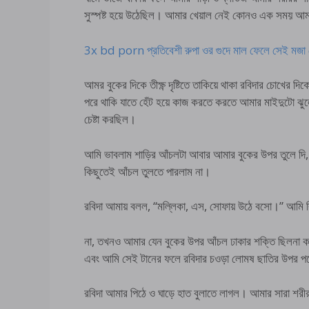
সুস্পষ্ট হয়ে উঠেছিল। আমার খেয়াল নেই কোনও এক সময় আম
3x bd porn প্রতিবেশী রুপা ওর গুদে মাল ফেলে সেই মজা প
আমর বুকের দিকে তীক্ষ্ণ দৃষ্টিতে তাকিয়ে থাকা রবিদার চোখের
পরে থাকি যাতে হেঁট হয়ে কাজ করতে করতে আমার মাইদুটো ঝুলে 
চেষ্টা করছিল।
আমি ভাবলাম শাড়ির আঁচলটা আবার আমার বুকের উপর তুলে দি,
কিছুতেই আঁচল তুলতে পারলাম না।
রবিদা আমায় বলল, “মল্লিকা, এস, সোফায় উঠে বসো।” আমি 
না, তখনও আমার যেন বুকের উপর আঁচল ঢাকার শক্তি ছিলনা কয়ে
এবং আমি সেই টানের ফলে রবিদার চওড়া লোমষ ছাতির উপর প
রবিদা আমার পিঠে ও ঘাড়ে হাত বুলাতে লাগল। আমার সারা শর