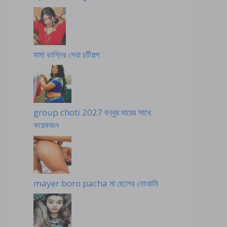
মামা ভাগ্নির সেরা চটিগল্প
group choti 2027 বন্ধুর মায়ের সাথে
কয়েকজন
mayer boro pacha মা ছেলের নোংরামি