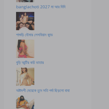
banglachoti 2027 মা আর দিদি
শাশুড়ি বৌমার লেসবিয়ান কান্ড
বুড়ি আন্টির কচি ভাতার
অষ্টাদশী মেয়েকে চুদে সতি পর্দা ছিড়লো বাবা