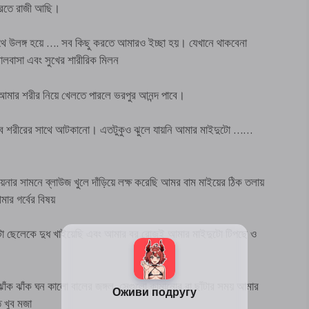
 করতে রাজী আছি।
 উলঙ্গ হয়ে …. সব কিছু করতে আমারও ইচ্ছা হয়। যেখানে থাকবেনা
লবাসা এবং সুখের শারীরিক মিলন
ার শরীর নিয়ে খেলতে পারলে ভরপুর আনন্দ পাবে।
ভাবে শরীরের সাথে আটকানো। এতটুকুও ঝুলে যায়নি আমার মাইদুটো ……
নার সামনে ব্লাউজ খুলে দাঁড়িয়ে লক্ষ করেছি আমর বাম মাইয়ের ঠিক তলায়
ার গর্বের বিষয়
দুটো ছেলেকে দুধ খাইয়েছি এবং আমার বর রোজই আমার মাইদুটো টিপছে ও
ঝাঁক ঝাঁক ঘন কালো বালের জঙ্গল, সেগুলো কামানোর বা ছাঁটার সময় আমার
 খুব মজা