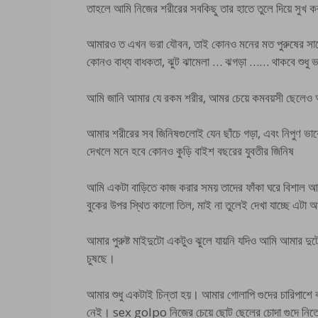
তাহলে আমি নিজের শরীরের সবকিছু তার হাতে তুলে দিয়ে সুখ
আমারও ত এখন ভরা যৌবন, তাই কোনও মনের মত পুরুষের সাথে
কোনও বাধ্য বাধকতা, ঝুট ঝামেলা … ঝগড়া …… থাকবে শুধু ভা
আমি জানি আমার যে রকম শরীর, আমর চেয়ে কমবয়সী ছেলেও আম
আমার শরীরের সব জিনিষগুলোই যেন ছাঁচে গড়া, এবং নিপুণ 
দেখলে মনে হবে কোনও কুড়ি বাইশ বছরের যুবতীর জিনিষ
আমি একটা বাড়িতে কাজ করার সময় তাদের ফাঁকা ঘরে বিশাল আয়
বুকের উপর স্থিত কালো তিল, মাই না তুলেই দেখা যাচ্ছে এটা আম
আমার পুরুষ্ট মাইদুটো একটুও ঝুলে যায়নি যদিও আমি আমার 
চুষছে।
আমার শুধু একটাই চিন্তা হয়। আমার গোলাপি গুদের চারিপাশে 
নেই। sex golpo নিজের চেয়ে ছোট ছেলের চোদা গুদে নিতে