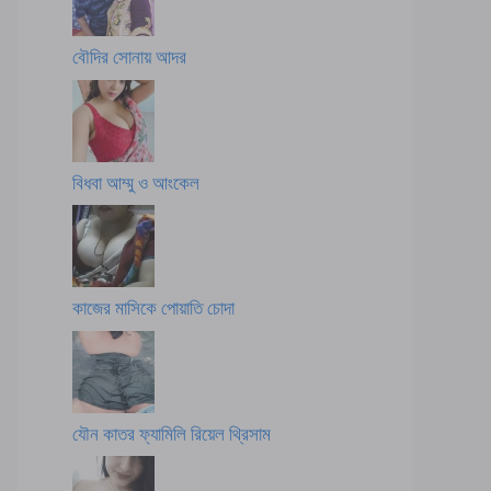
বৌদির সোনায় আদর
বিধবা আম্মু ও আংকেল
কাজের মাসিকে পোয়াতি চোদা
যৌন কাতর ফ্যামিলি রিয়েল থ্রিসাম