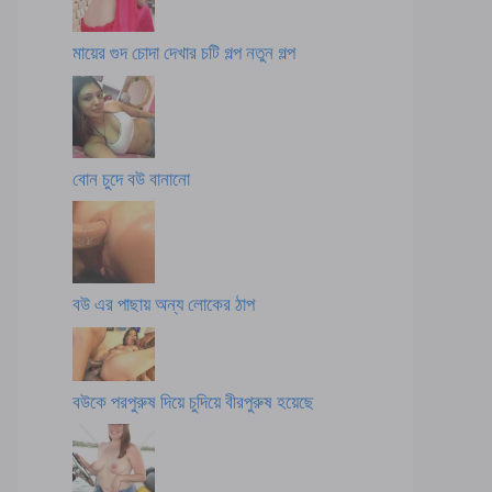
মায়ের গুদ চোদা দেখার চটি গল্প নতুন গল্প
বোন চুদে বউ বানানো
বউ এর পাছায় অন্য লোকের ঠাপ
বউকে পরপুরুষ দিয়ে চুদিয়ে বীরপুরুষ হয়েছে