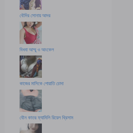
বৌদির সোনায় আদর
বিধবা আম্মু ও আংকেল
কাজের মাসিকে পোয়াতি চোদা
যৌন কাতর ফ্যামিলি রিয়েল থ্রিসাম