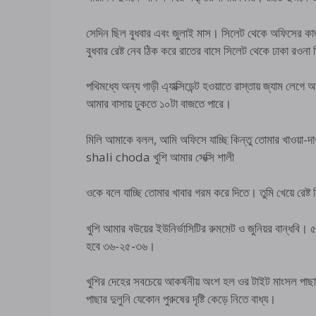
সেদিন ছিল বুধবার এবং জুলাই মাস। সিলেট থেকে অফিসের কাজ
বুধবার রেষ্ট নেব ঠিক করে রাতের বাসে সিলেট থেকে ঢাকা রওনা
পথিমধ্যে অন্য গাড়ী এ্যাক্সিডেন্ট হওয়াতে রাস্তায় জ্যাম ল
আমার বাসায় ঢুকতে ১০টা বাজতে পারে।
মিলি আমাকে বলল, আমি অফিসে যাচ্ছি কিন্তু তোমার খাওয়া-দ
shali choda খুশি আমার সেক্সি শালী
ওকে বলে যাচ্ছি তোমার খাবার গরম করে দিতে। তুমি খেয়ে রে
খুশি আমার বউয়ের ইউনির্ভাসিটির রুমমেট ও জুনিয়র বান্ধবি। ৫ 
হবে ৩৬-২৫-৩৬।
খুশির দেহের সবচেয়ে আকর্ষনীয় অংশ হল ওর টাইট মাংসল পাছা।
পাছার দুলুনি যেকোন পুরুষের দৃষ্টি কেড়ে নিতে বাধ্য।