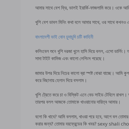
আমার সাথে বেশ ফ্রি, ভালই ইয়ার্কি-ফাজলামি করে। ওকে আম
খুশি বেশ ডাবল মিনিং কথা বলে আমার সাথে, ওর সাথে কখনও
বাংলাদেশী ভাই বোন চুদাচুদি চটি কাহিনী
কলিংবেল শুনে খুশি দরজা খুলে হাসি দিয়ে বলল, এসো ডার্লিং। 
সাদা টাইট কামিজ এবং কালো লেগিংস পরেছে।
জামার উপর দিয়ে নিচের কালো ব্রা স্পষ্ট বোঝা যাচ্ছে। আমি 
করে বিছানায় হেলান দিয়ে বসলাম।
খুশি ট্রেতে করে চা ও বিস্কিট এনে বেড সাইড টেবিলে রাখল
তারপর বলল আজকে তোমাকে খাওয়ানোর দায়িত্ব আমার।
বলো কি খাবে? আমি বললাম, খাওয়া পরে হবে, আগে বল তোমার
করার জন্য? তোমার বয়ফ্রেন্ডের কি খবর? sexy shali chod