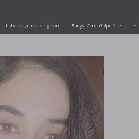
baba meye chodar golpo
Bangla Choti Golpo Site
মা 