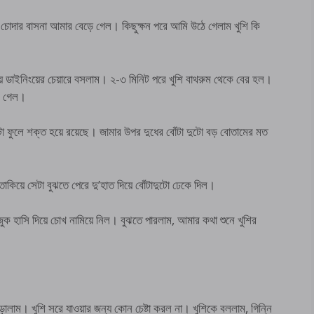
কে চোদার বাসনা আমার বেড়ে গেল। কিছুক্ষন পরে আমি উঠে গেলাম খুশি কি
য় ডাইনিংয়ের চেয়ারে বসলাম। ২-৩ মিনিট পরে খুশি বাথরুম থেকে বের হল।
ে গেল।
দুটো ফুলে শক্ত হয়ে রয়েছে। জামার উপর দুধের বোঁটা দুটো বড় বোতামের মত
কিয়ে সেটা বুঝতে পেরে দু’হাত দিয়ে বোঁটাদুটো ঢেকে দিল।
ুক হাসি দিয়ে চোখ নামিয়ে নিল। বুঝতে পারলাম, আমার কথা শুনে খুশির
।
লাম। খুশি সরে যাওয়ার জন্য কোন চেষ্টা করল না। খুশিকে বললাম, গিন্নি