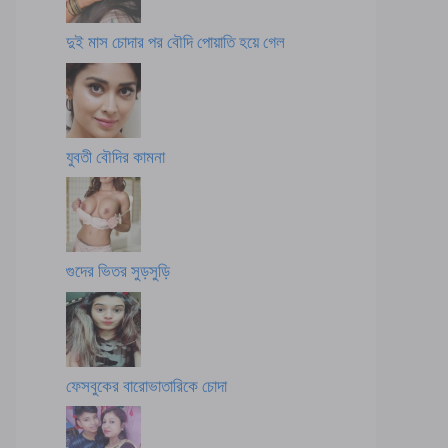
দুই মাস চোদার পর বৌদি পোয়াতি হয়ে গেল
যুবতী বৌদির কামনা
গুদের ভিতর সুড়সুড়ি
ফেসবুকের বারোভাতারিকে চোদা