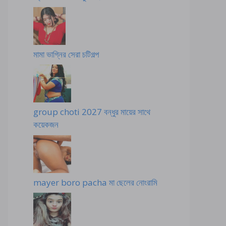
মামা ভাগ্নির সেরা চটিগল্প
group choti 2027 বন্ধুর মায়ের সাথে
কয়েকজন
mayer boro pacha মা ছেলের নোংরামি