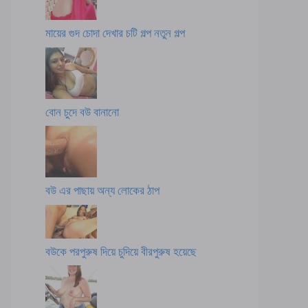
মায়ের গুদ চোদা দেখার চটি গল্প নতুন গল্প
বোন চুদে বউ বানানো
বউ এর পাছায় অন্য লোকের ঠাপ
বউকে পরপুরুষ দিয়ে চুদিয়ে বীরপুরুষ হয়েছে