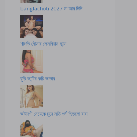
banglachoti 2027 মা আর দিদি
শাশুড়ি বৌমার লেসবিয়ান কান্ড
বুড়ি আন্টির কচি ভাতার
অষ্টাদশী মেয়েকে চুদে সতি পর্দা ছিড়লো বাবা