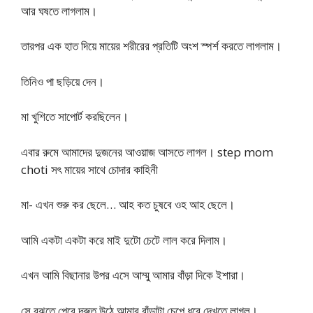
আর ঘষতে লাগলাম।
তারপর এক হাত দিয়ে মায়ের শরীরের প্রতিটি অংশ স্পর্শ করতে লাগলাম​।
তিনিও পা ছড়িয়ে দেন।
মা খুশিতে সাপোর্ট করছিলেন।
এবার রুমে আমাদের দুজনের আওয়াজ আসতে লাগল। step mom
choti সৎ মায়ের সাথে চোদার কাহিনী
মা- এখন শুরু কর ছেলে… আহ কত চুষবে ওহ আহ ছেলে।
আমি একটা একটা করে মাই দুটো চেটে লাল করে দিলাম।
এখন আমি বিছানার উপর এসে আম্মু আমার বাঁড়া দিকে ইশারা।
সে বুঝতে পেরে দ্রুত উঠে আমার বাঁড়াটা চেপে ধরে দেখতে লাগল।