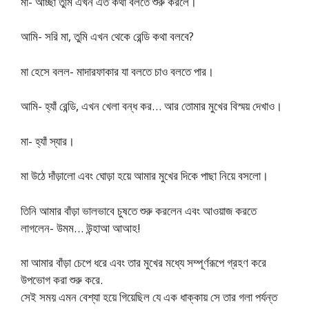
মা- আচ্ছা তুমি এখন এত কথা বলতে শুরু করলে।
আমি- সরি মা, তুমি এখন থেকে রেন্ডি কথা বলবে?
মা হেসে বলল- মাদারফাকার যা বলতে চাও বলতে পার।
আমি- হ্যাঁ রেন্ডি, এখন খেলা বন্ধ কর… আর তোমার মুখের বিস্ময় দেখাও।
মা- হ্যাঁ স্যার।
মা উঠে দাঁড়ালো এবং ঘোড়া হয়ে আমার মুখের দিকে পাছা নিয়ে বসলো।
তিনি আমার বাঁড়া ভালভাবে চুষতে শুরু করলেন এবং আওয়াজ করতে
লাগলেন- উমম… উন্হাআ আআহ!
মা আমার বাঁড়া চেপে ধরে এবং তার মুখের মধ্যে সম্পূর্ণরূপে গ্রহণ করে
উপভোগ করা শুরু করে.
সেই সময় এমন বেশ্যা হয়ে গিয়েছিল যে এক ধাক্কায় সে তার গলা পর্যন্ত