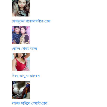
ফেসবুকের বারোভাতারিকে চোদা
বৌদির সোনায় আদর
বিধবা আম্মু ও আংকেল
কাজের মাসিকে পোয়াতি চোদা