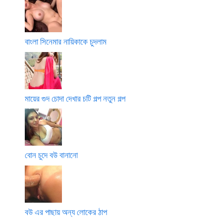
বাংলা সিনেমার নায়িকাকে চুদলাম
মায়ের গুদ চোদা দেখার চটি গল্প নতুন গল্প
বোন চুদে বউ বানানো
বউ এর পাছায় অন্য লোকের ঠাপ