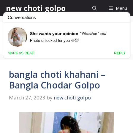
Skip
new choti golpo
Menu
to
content
new gud mara
bangla choti khahani –
Bangla Chodar Golpo
March 27, 2023
by
new choti golpo