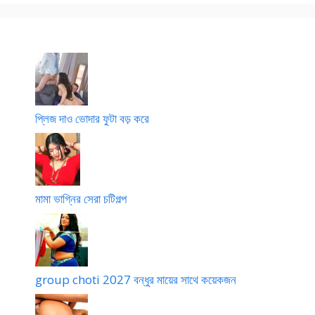
প্লিজ দাও ভোদার ফুটা বড় করে
মামা ভাগ্নির সেরা চটিগল্প
group choti 2027 বন্ধুর মায়ের সাথে কয়েকজন