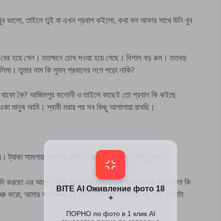
ুব ভালো, তাইলে তুই যা এখন প্রবাল কইলো, কথা বল আফার সাথে উনি খুব
বের হয়ে গেল। ততক্ষনে চোখ সওয়া হয়ে গেছে। বিশাল বড় রুম। ততবড়
লিমা। তুমার নাম কি সুমন প্রবালের লগে পড়ো নাকি?
যত থাকো কৈ? আজিমপুর কলোনী ও তাইলে কাছেই তো প্রবাল কি কইছে
া মানুষ আমি। স্বামী মরার পর সব কিছু আগালায়া রাখছি।
়। ট্যাকা সামলায়া রাখা বড় কঠিন। তুমি পুলাপান এত কিছু বুঝবা না।
ি করছো এর আগে? আমি মিনমিনায়া কোনরকমে হ্যা কইলাম হ্যা কইলা কি
ু করো, আমার বড় ভোদা এই বইলা মহিলাটা তার শাড়ী উচু করে ভোদাটা