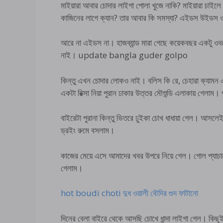
মাইয়ারা আবার চোদার লাইগা পোলা খুজে নাকি? মাইয়ারা চাই
কাজিনের লাগে ক্যান? তার আবার কি সমস্যা? এইডস উইডস ও
আরে না এইডস না। হাজব্যান্ড মারা গেছে কয়েকবছর একটু ওভা
নাই। update bangla guder golpo
কিন্তু এখন চোদার লোকও নাই। বলিস কি রে, চেহারা ক্যামন 
একটা রিক্সা নিয়া পুরান ঢাকার উত্তর মৌশুন্ডি এলাকায় গেলাম।
বাইরেটা পুরানা কিন্তু ভিতরে ঢুইকা চোখ ধাধায়া গেল। আসলেই 
ড্রইং রুমে বসলাম।
কাজের মেয়ে এসে আমাদের খবর উপরে নিয়ে গেল। গোল প্যাচানো
গেলাম।
hot boudi choti দুধ ওয়ালী বৌদির গুদ ফাটানো
দিনের বেলা বাইরে থেকে আসছি চোখে ধান্দা লাইগা গেল। কিছু