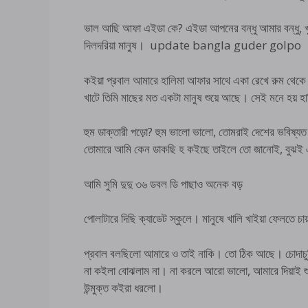
ভাল আছি আফা এইডা কে? এইডা আপনের বন্ধু আমার বন্ধু, খ
দিলদরিয়া মানুষ। update bangla guder golpo
কইয়া প্রবাল আমারে হালিমা আফার সাথে একা রেখে রুম থেকে 
খাটে তিমি মাছের মত একটা মানুষ শুয়ে আছে। সেই মনে হয় হা
হুম ডাক্তারী পড়ো? হুম ভালো ভালো, তোমরাই দেশের ভবিষ্
তোমারে আমি কেন ডাকছি হ কইছে তাইলে তো জানোই, বুঝই এক
আমি সুমি দুদু ৩৬ ডবল ডি পাছাও অনেক বড়
পোলাটারে দিছি ক্যাডেট স্কুলে। মানুষে খালি খাইয়া ফেলতে চায
প্রবাল বলছিলো আমারে ও তাই নাকি। তো ঠিক আছে। চোদাচুদ
না কইলা বোঝলাম না। না করলে আরো ভালো, আমারে দিয়াই শুর
উন্মুক্ত কইরা ধরলো।