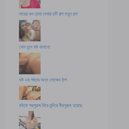
মায়ের গুদ চোদা দেখার চটি গল্প নতুন গল্প
বোন চুদে বউ বানানো
বউ এর পাছায় অন্য লোকের ঠাপ
বউকে পরপুরুষ দিয়ে চুদিয়ে বীরপুরুষ হয়েছে