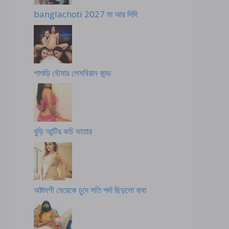
banglachoti 2027 মা আর দিদি
শাশুড়ি বৌমার লেসবিয়ান কান্ড
বুড়ি আন্টির কচি ভাতার
অষ্টাদশী মেয়েকে চুদে সতি পর্দা ছিড়লো বাবা