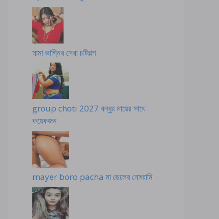
মামা ভাগ্নির সেরা চটিগল্প
group choti 2027 বন্ধুর মায়ের সাথে
কয়েকজন
mayer boro pacha মা ছেলের নোংরামি