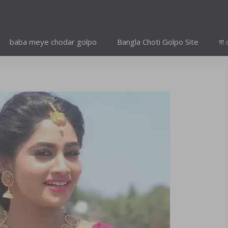
baba meye chodar golpo
Bangla Choti Golpo Site
মা 