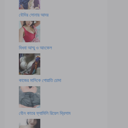
বৌদির সোনায় আদর
বিধবা আম্মু ও আংকেল
কাজের মাসিকে পোয়াতি চোদা
যৌন কাতর ফ্যামিলি রিয়েল থ্রিসাম