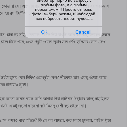
 ভোদা না যেন আগ্নেয়গিরি। চওড়ায় দুই বিঘত লম্বায়ও মনে হয় ওরকম বা
নে হয় রস উদগীরন চলতাছে। ওরে বাপরে এই ভোদা চুদতে হবে?
নমাস চোদা হয় নাই। সকালে গোসল দিয়া রাখছি আমি কইলাম, কতক্ষন করতে
োদন নিতে পারে, এখন প্যান্ট খোলো তুমার মাল দেখি হালিমার ভোদা দেখে
ো, উইটা তুমার ধোন নিকি? এত ছুটো কেন? শীতকাল তাই একটু গুটায়া আছে
োনের চাইতেও ছুটো।
 লইয়া আসো আমার কাছে আমি আগায়া গিয়া হালিমার বিছানার কাছে দাড়াইলাম
ন।ধোনটা একটু জড়তা ছাড়লো বটে কিন্তু বেশী বড় হইলো না।
 ধোন কখনও খাড়া হইছে? কি যে কন আপনে, কত জনরে চুদলাম, আইজ ঠান্ডা