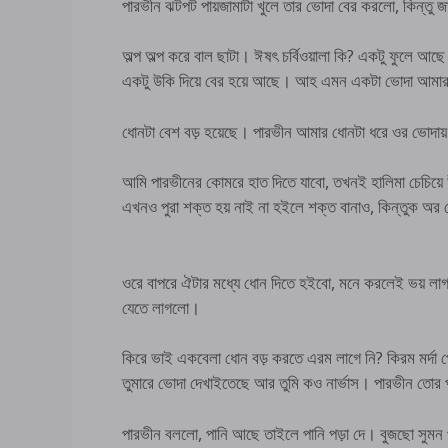
পারভীন ঝটপট পায়জামাটা খুলে তার ভোদা বের করলো, কিন্তু
অল্প অল্প করে বাল ছাটা। ঈষৎ চর্বিওয়ালা কি? একটু ফুলে আ
একটু উকি দিয়ে বের হয়ে আছে। আহ এমন একটা ভোদা আমার
ধোনটা বেশ বড় হয়েছে। পারভীন আমার ধোনটা ধরে ওর ভোদায়
আমি পারভীনের কোমরে হাত দিতে যাবো, তখনই হালিমা চেচিয়
এখনও পুরা শক্ত হয় নাই না হইলে শক্ত বানাও, কিন্তুক অ
ওরে বাপরে ঐটার মধ্যে ধোন দিতে হইবো, মনে করলেই ভয় লা
যেতে লাগলো।
কিরে ভাই একবেলা ধোন বড় করতে এরম লাগে নি? কিরম মর্দা পোলা
তুমারে ভোদা দেখাইতেছে আর তুমি কও নার্ভাস। পারভীন তোর প
পারভীন বললো, পানি আছে তাইলে পানি পড়া দে। বুজছো সুমন পান