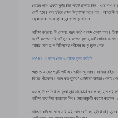
বেডের পাশে একটা সুইচ দিয়া লাইট জালায়া দিল। ওরে বাপ রে।
বেশী হবে। বাল হইছে যেমন উলুখাগড়া বনের মত। অলরেডি ম
update bangla guder golpo
হালিমা কইলো, কি দেখলা, পছন্দ হয়? একদম ফ্রেশ মাল। তি
হবে? কতক্ষন মাইনে? তুমার যতক্ষন কুলায়, এই ভোদায় অনেক চ
আমার ধোন তখন বীচিসমেত শরীরের মধ্যে ঢুকে গেছে।
PART 4 বাবার বোন ও বউকে চুদার কাহিনি
আস্তে আস্তে প্যান্ট শার্ট আর জাইঙ্গা খুললাম। হালিমা কইল
কিয়ের শীতকাল। বয়স কত তুমার? এইটাতো বাইচ্চা পোলার ধ
এত ছুটো ধন দিয়া কি চুদবা তুমি নাড়াচাড়া করলে বড় হবে কই
হালিমা হাত দিয়া নাড়াচাড়া দিল। মোচড়ামুচড়ি করলো কতক্ষ
হালিমা কইলো, নারে ভাই এই ধোন বেশী বড় হইবো না। তুমার