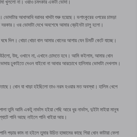
 জামা খুললো না। ওয়াও চমৎকার একটা ভোদা।
ছে। ভোদাটার আধাআধি বরাবর খাদটা শুরু হয়েছে। ভগাংকুরের ওপরের চামড়া
 দরকার। ওর ভোদাটা দেখে অবশেষে আমার ব্রেইনটা চালু হলো।
 ঘষে দিল। খোচা খোচা বাল আমার ধোনের আগায় যেন চিমটি কেটে যাচ্ছে।
ে উঠলো, উহু, ওখানে না, এখানে চোদতে হবে। আমি কইলাম, আমার ধোন
র ভোদায় ঢুকাইতে দেওন যাইবো না আবার আরচোখে হালিমার ভোদাটা দেখলাম।
গতাছে। ধোন যা খাড়া হইছিলো তাও নরম হওয়ার মত অবস্থা। হালিম খেপে
 তুমি আমি একটু নার্ভাস হইয়া গেছি আরে ধুর নার্ভাস, দুইটা মাইয়া মানুষ
্যাটে পানি আছে নাইলে পানি খাইয়া আয়।
ি পড়ায় কাম না হইলে তুমার উচিত হাজামের কাছে গিয়া ধোন কাটায়া ফেলা