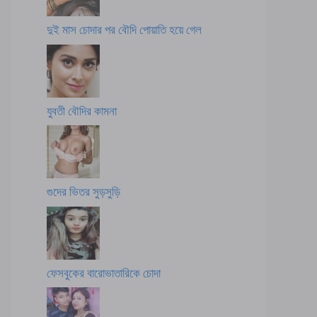
দুই মাস চোদার পর বৌদি পোয়াতি হয়ে গেল
যুবতী বৌদির কামনা
গুদের ভিতর সুড়সুড়ি
ফেসবুকের বারোভাতারিকে চোদা