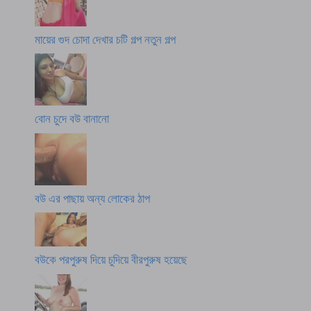
মায়ের গুদ চোদা দেখার চটি গল্প নতুন গল্প
বোন চুদে বউ বানানো
বউ এর পাছায় অন্য লোকের ঠাপ
বউকে পরপুরুষ দিয়ে চুদিয়ে বীরপুরুষ হয়েছে