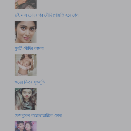
দুই মাস চোদার পর বৌদি পোয়াতি হয়ে গেল
যুবতী বৌদির কামনা
গুদের ভিতর সুড়সুড়ি
ফেসবুকের বারোভাতারিকে চোদা