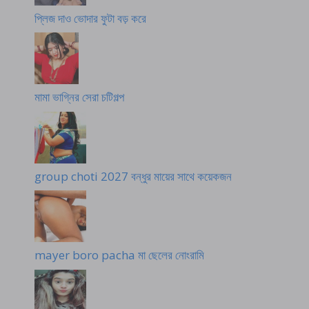
র
প্লিজ দাও ভোদার ফুটা বড় করে
সে
ক্স
মামা ভাগ্নির সেরা চটিগল্প
group choti 2027 বন্ধুর মায়ের সাথে কয়েকজন
mayer boro pacha মা ছেলের নোংরামি