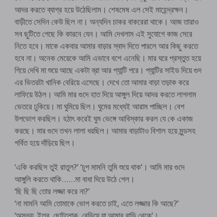
আদর করতে ব্যাগ্র হয়ে উঠেছিলাম। শেষমেষ এল সেই মাহেন্দ্রক্ষন।
বাড়ীতে সেদিন কেউ ছিল না। অন্যদিন চাকর বাকরেরা থাকে। আজ তারাও
সব ছুটিতে গেছে কি কারনে যেন। আমি দেখলাম এই সুযোগে কাজ সেরে
নিতে হবে। মাকে একবার আমার বাড়ার স্বাদ দিতে পারলে আর কিছু করতে
হবে না। অনেক মেয়েকে আমি এভাবে বশে এনেছি। মার ঘরে প্রস্তুত হয়ে
গিয়ে দেখি মা শুয়ে আছে একটা ব্রা আর প্যান্টি পরে। প্যান্টির সাইড দিয়ে গুদ
এর ভিতরটা খানিক বেরিয়ে এসেছে। দেখে তো আমার বাড়া তড়াক করে
লাফিয়ে উঠল। আমি মার গুদে হাত দিয়ে আঙ্গুল দিয়ে আদর করতে লাগলাম
ভেতরে ঢুকিয়ে। মা ঘুমিয়ে ছিল। ঘুমের মধ্যেই আরাম পাচ্ছিল। বেশ
উপভোগ করছিল। হঠাৎ করেই ঘুম ভেঙ্গে আবিস্কার করল যে কে একাজ
করছে। মার গুদে তখন লালা ধরছিল। আমার বাড়াটাও বিশাল হয়ে মুন্ডসহ
গর্বিত হয়ে দাঁড়িয়ে ছিল।
‘একি করছিস তুই রাতুল?’ ‘চুপ মামনি তুমি শুয়ে থাক’। আমি মার গুদে
আঙ্গুলি করতে থাকি……মা বাধা দিয়ে উঠে গেল।
‘ছি ছি ছি তোর লজ্জা করে না?’
‘না মামনি আমি তোমাকে ভোগ করতে চাই, এতে লজ্জার কি আছে?’
‘অসভ্য, ইতর, ছোটলোক, বেড়িয়ে যা আমার বাড়ি থেকে’।