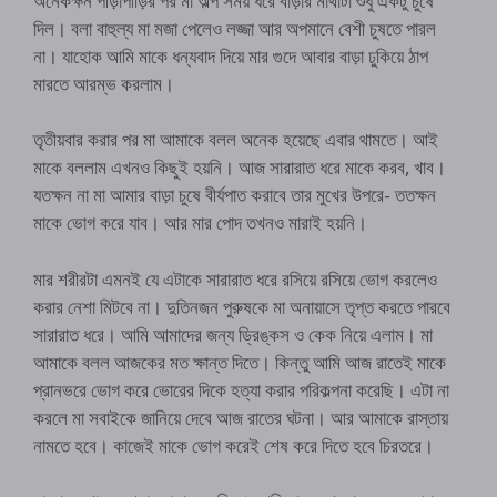
অনেকক্ষন পীড়াপীড়ির পর মা অল্প সময় ধরে বাড়ার মাথাটা শুধু একটু চুষে
দিল। বলা বাহুল্য মা মজা পেলেও লজ্জা আর অপমানে বেশী চুষতে পারল
না। যাহোক আমি মাকে ধন্যবাদ দিয়ে মার গুদে আবার বাড়া ঢুকিয়ে ঠাপ
মারতে আরম্ভ করলাম।
তৃতীয়বার করার পর মা আমাকে বলল অনেক হয়েছে এবার থামতে। আই
মাকে বললাম এখনও কিছুই হয়নি। আজ সারারাত ধরে মাকে করব, খাব।
যতক্ষন না মা আমার বাড়া চুষে বীর্যপাত করাবে তার মুখের উপরে- ততক্ষন
মাকে ভোগ করে যাব। আর মার পোদ তখনও মারাই হয়নি।
মার শরীরটা এমনই যে এটাকে সারারাত ধরে রসিয়ে রসিয়ে ভোগ করলেও
করার নেশা মিটবে না। দুতিনজন পুরুষকে মা অনায়াসে তৃপ্ত করতে পারবে
সারারাত ধরে। আমি আমাদের জন্য ড্রিঙ্কস ও কেক নিয়ে এলাম। মা
আমাকে বলল আজকের মত ক্ষান্ত দিতে। কিন্তু আমি আজ রাতেই মাকে
প্রানভরে ভোগ করে ভোরের দিকে হত্যা করার পরিকল্পনা করেছি। এটা না
করলে মা সবাইকে জানিয়ে দেবে আজ রাতের ঘটনা। আর আমাকে রাস্তায়
নামতে হবে। কাজেই মাকে ভোগ করেই শেষ করে দিতে হবে চিরতরে।