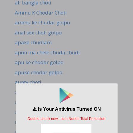
all bangla choti
Ammu K Chodar Choti
ammu ke chudar golpo
anal sex choti golpo
apake chudlam
apon ma chele chuda chudi
apu ke chodar golpo
apuke chodar golpo
aunty choti
aunty choti golpo
aunty chudar choti golpo
aunty k chodar golpo
aunty kahani
aunty kahani hindi