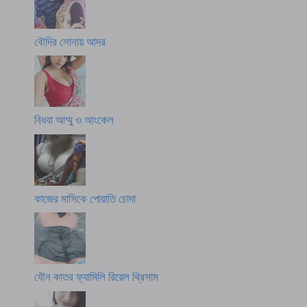
বৌদির সোনায় আদর
বিধবা আম্মু ও আংকেল
কাজের মাসিকে পোয়াতি চোদা
যৌন কাতর ফ্যামিলি রিয়েল থ্রিসাম