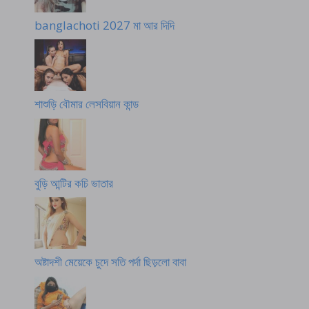
banglachoti 2027 মা আর দিদি
শাশুড়ি বৌমার লেসবিয়ান কান্ড
বুড়ি আন্টির কচি ভাতার
অষ্টাদশী মেয়েকে চুদে সতি পর্দা ছিড়লো বাবা