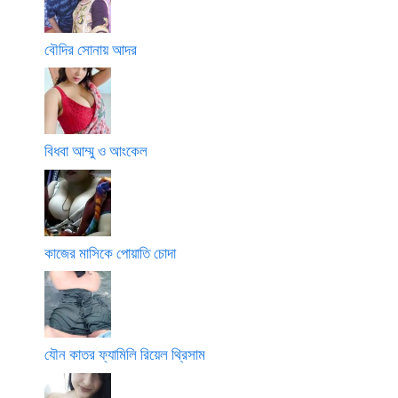
বৌদির সোনায় আদর
বিধবা আম্মু ও আংকেল
কাজের মাসিকে পোয়াতি চোদা
যৌন কাতর ফ্যামিলি রিয়েল থ্রিসাম