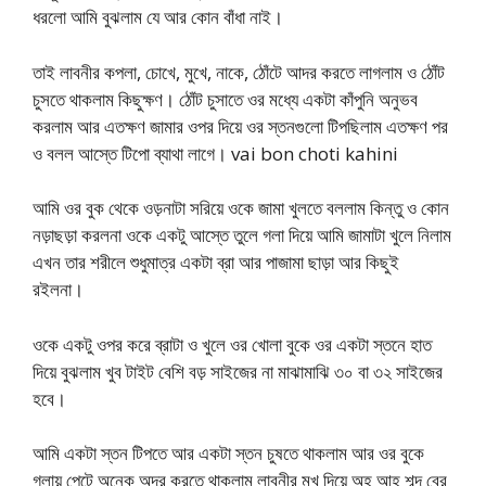
ধরলো আমি বুঝলাম যে আর কোন বাঁধা নাই।
তাই লাবনীর কপলা, চোখে, মুখে, নাকে, ঠোঁটে আদর করতে লাগলাম ও ঠোঁট
চুসতে থাকলাম কিছুক্ষণ। ঠোঁট চুসাতে ওর মধ্যে একটা কাঁপুনি অনুভব
করলাম আর এতক্ষণ জামার ওপর দিয়ে ওর স্তনগুলো টিপছিলাম এতক্ষণ পর
ও বলল আস্তে টিপো ব্যাথা লাগে। vai bon choti kahini
আমি ওর বুক থেকে ওড়নাটা সরিয়ে ওকে জামা খুলতে বললাম কিন্তু ও কোন
নড়াছড়া করলনা ওকে একটু আস্তে তুলে গলা দিয়ে আমি জামাটা খুলে নিলাম
এখন তার শরীলে শুধুমাত্র একটা ব্রা আর পাজামা ছাড়া আর কিছুই
রইলনা।
ওকে একটু ওপর করে ব্রাটা ও খুলে ওর খোলা বুকে ওর একটা স্তনে হাত
দিয়ে বুঝলাম খুব টাইট বেশি বড় সাইজের না মাঝামাঝি ৩০ বা ৩২ সাইজের
হবে।
আমি একটা স্তন টিপতে আর একটা স্তন চুষতে থাকলাম আর ওর বুকে
গলায় পেটে অনেক অদর করতে থাকলাম লাবনীর মুখ দিয়ে অহ আহ শব্দ বের