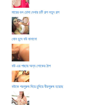
মায়ের গুদ চোদা দেখার চটি গল্প নতুন গল্প
বোন চুদে বউ বানানো
বউ এর পাছায় অন্য লোকের ঠাপ
বউকে পরপুরুষ দিয়ে চুদিয়ে বীরপুরুষ হয়েছে