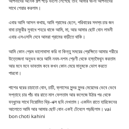
আপনাদের অনেক গল্প পড়ে ভালো লেগেছে তাই আমার ঘটনা আপনাদের
সাথে শেয়ার করলাম।
এবার আসি আসল কথায়, আমি গ্রামের ছেলে, পরিবারের সদস্য চার জন
বাবা চাকুরীর সুবাধে শহরে থাকে আমি, মা, আর আমার ছোট বোন লাবনী
এবার এসএসসি দেবে আমরা গ্রামের বাড়ীতে থাকি।
আমি কোন প্রেম ভালোবাসা করি না কিন্তু সময়ের প্রেক্ষিতে আমার শরীরে
উত্তেজনা অনুভব করে আমি নবম-দশম শ্রেণী থেকে হস্তমৈথুন করতাম
আর মনে মনে ভাবতাম কবে কখন কোন মেয়ে মানুষকে ভোগ করতে
পারবো।
পাশের ঘরের চাচাতো বোন, চাচী, ক্লাসের সুন্দর সুন্দর মেয়েদের ভেবে ভেবে
সপ্তাহে চার পাঁচ বার রাতে মাল ফেলতাম আর কলেজে উঠার পর থেকে
বন্ধুদের সাথে নিয়োমিত থ্রি-এক্স ছবি দেখতাম। একদিন রাতে হারিকেনের
আলোতে আমি আর আমার ছোট বোন একই টেবেলে পড়ছিলাম। vai
bon choti kahini