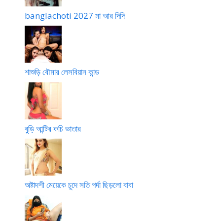
banglachoti 2027 মা আর দিদি
শাশুড়ি বৌমার লেসবিয়ান কান্ড
বুড়ি আন্টির কচি ভাতার
অষ্টাদশী মেয়েকে চুদে সতি পর্দা ছিড়লো বাবা