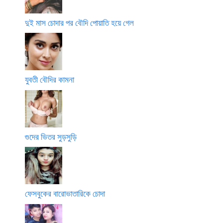
দুই মাস চোদার পর বৌদি পোয়াতি হয়ে গেল
যুবতী বৌদির কামনা
গুদের ভিতর সুড়সুড়ি
ফেসবুকের বারোভাতারিকে চোদা