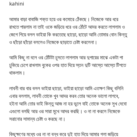
kahini
আমার বাড়া বাবাজি শক্ত হয়ে ওর কমোরে ঠেঁকছে। নিজেকে আর ধরে
রাখতে পারলাম না তাই ওকে জড়িয়ে ধরে ওর ঠোঁটে আদর করতে লাগলাম ও
জেগে গিয়ে বলল ভাইয়া কি করতেছে ছাড়ো, ছাড়ো আমি তোমার বোন কিন্তু
ও ছাঁড়ো ছাঁড়ো বললেও নিজেকে ছাড়াতে চেষ্টা করলেনা।
আমি কিছু না বলে ওর ঠোঁটটা চুসতে লাগলাম আর দুপায়ের মাঝে একটা পা
ঢুকিয়ে চেপে রাখলাম বুকের ওপর হাত দিয়ে স্তন দুটি আস্তে আস্তে টিপতে
থাকলাম।
লাবনী বার বার বলল ভাইয়া ছাড়ো, ভাইয়া ছাড়ো আমি এতক্ষণ কিছু বলিনি
এবার বললাম, লাবনী তোকে খুব আদর করব তোর অনেক ভালো লাগবে,
হইনা আমি তোর ভাই কিন্তু আজ না হয় ভুলে যাই তোকে অনেক সুখ দেবো
এগুলো বলছি আর ওর সারা মুখে আদর করছি। ও না না করলে নিজেকে
সরানোর সামান্য চেষ্টা ও করছে না।
কিছুক্ষণের মধ্যে ওর না না বন্ধ করে দুই হাত দিয়ে আমার গলা জড়িয়ে