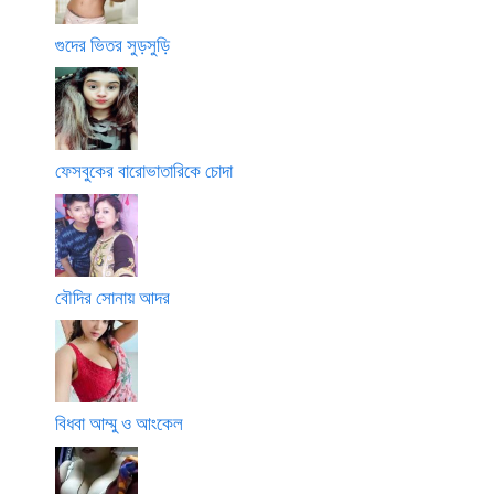
গুদের ভিতর সুড়সুড়ি
ফেসবুকের বারোভাতারিকে চোদা
বৌদির সোনায় আদর
বিধবা আম্মু ও আংকেল