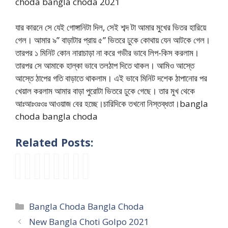
choda bangla choda 2021
যার কারনে সে যেই গোঙ্গানিটা দিল, সেই শব্দ টা আমার মুখের ভিতর হারিয়ে
গেল। আমার ৯” বাড়াটার প্রায় ৫” ভিতরে ঢুকে কোথায় যেন আটকে গেল।
তারপর ১ মিনিট কোন নারাচাড়া না করে গভীর ভাবে লিপ-কিস করলাম।
তারপর সে আমাকে হাল্কা ভাবে তলঠাপ দিতে থাকল। আমিও আস্তে
আস্তে ঠাপের গতি বাড়াতে থাকলাম। এই ভাবে মিনিট দশেক ঠাপানোর পর
খেয়াল করলাম আমার বাড়া পুরোটা ভিতরে ঢুকে গেছে। তার মুখ থেকে
আঃআঃওঃওঃ আওয়াজ বের হচ্ছে।চারিদিকে তখনো নিস্তব্ধতা।bangla
choda bangla choda
Related Posts:
n
t
a
B
a
b
s
দু
o
u
u
o
u
a
e
ই
t
l
n
n
n
s
x
ব
u
i
t
c
t
o
y
ন্ধু
Categories
Bangla Choda Bangla Choda
n
r
y
h
y
r
a
র
c
v
g
o
c
r
m
স্ত্রী
New Bangla Choti Golpo 2021