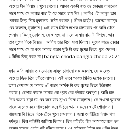
আস্তে টান দিলাম। খুলে গেলো। আমার একটা হাত ওর ভোদায় লাগানোর
সাথে সাথে সে আমার বাড়া টা তে জোরে চাপ দিল। আমিও ১টা আঙ্গুল তার
ভোদার ছিদ্র দিয়ে ঢুকানোর চেস্টা করলাম। ভীষন টাইট। আস্তে আস্তে
বের করলাম, ঢুকালাম। এই ভাবে মিনিত দশেক চালানোর পর আমি থেমে
গেলাম। কিন্তু দেখলাম, সে থামছে না। সে আমার বাড়া টা টিপছে, আর
তার মুখের দিকে টানছে। আমিও তার টানে সারা দিলাম। মুখের কাছে নেয়ার
সাথে সাথে সে হা করে আমার বাড়ার মুন্ডি টা তার মুখের ভিতর পুরে ফেলল।
১ মিনিট কিছু করল না।bangla choda bangla choda 2021
যখন আমি আবার তার ভোদায় আঙ্গুল চালানো শুরু করলাম, সে আস্তে
আস্তে জিভ দিয়ে চাটতে লাগল। এই ভাবে আরও মিনিত দশেক চললো।
তখন দেখলাম যে আমার ৯” বাড়ার অর্ধেক টা তার মুখের ভিতর উঠানামা
করছে। চোশার কারনে আমার তো প্রায় বের হউয়ার অবস্থা। আমি টান
দিয়ে আমার বাড়া তা বের করে তার মুখের দিকে তাকা্লাম। সে তখনো ঘুমাচ্ছে
তাকে আস্তে করে পাজকোল করে উঠিয়ে আমার রুমের খাটে শোয়ালাম।
পায়জামা টা নিচের দিকে টেনে খুলে ফেললাম। জামা তা উঠিয়ে দিলাম গলা
পর্যন্ত। ডিম লাইটটা জালিয়ে দিলাম। ডিম লাইটের নীল আলোতে মনে হল
আমার সামনে একটা পরী ঘুমিয়ে আছে। ৩৪ সাইজের টাইট দুধ গুলির উপর