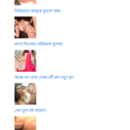
নির্দয়ভাবে আম্মুকে চুদলো স্যার
বাংলা সিনেমার নায়িকাকে চুদলাম
মায়ের গুদ চোদা দেখার চটি গল্প নতুন গল্প
বোন চুদে বউ বানানো