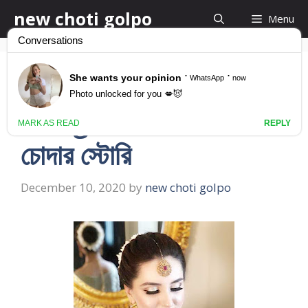
Skip
new choti golpo
Menu
to
content
Bangla Choda
Bangla Choda বাংলা
চোদার স্টোরি
December 10, 2020
by
new choti golpo