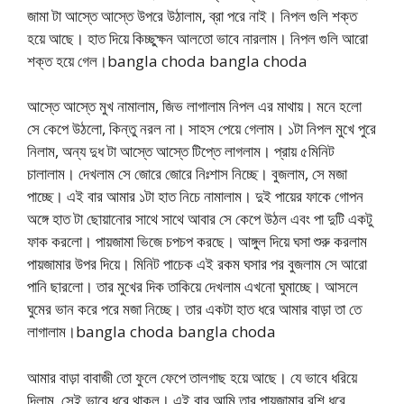
জামা টা আস্তে আস্তে উপরে উঠালাম, ব্রা পরে নাই। নিপল গুলি শক্ত
হয়ে আছে। হাত দিয়ে কিচ্ছুক্ষন আলতো ভাবে নারলাম। নিপল গুলি আরো
শক্ত হয়ে গেল।bangla choda bangla choda
আস্তে আস্তে মুখ নামালাম, জিভ লাগালাম নিপল এর মাথায়। মনে হলো
সে কেপে উঠলো, কিন্তু নরল না। সাহস পেয়ে গেলাম। ১টা নিপল মুখে পুরে
নিলাম, অন্য দুধ টা আস্তে আস্তে টিপ্তে লাগলাম। প্রায় ৫মিনিট
চালালাম। দেখলাম সে জোরে জোরে নিঃশাস নিচ্ছে। বুজলাম, সে মজা
পাচ্ছে। এই বার আমার ১টা হাত নিচে নামালাম। দুই পায়ের ফাকে গোপন
অঙ্গে হাত টা ছোয়ানোর সাথে সাথে আবার সে কেপে উঠল এবং পা দুটি একটু
ফাক করলো। পায়জামা ভিজে চপচপ করছে। আঙ্গুল দিয়ে ঘসা শুরু করলাম
পায়জামার উপর দিয়ে। মিনিট পাচেক এই রকম ঘসার পর বুজলাম সে আরো
পানি ছারলো। তার মুখের দিক তাকিয়ে দেখলাম এখনো ঘুমাচ্ছে। আসলে
ঘুমের ভান করে পরে মজা নিচ্ছে। তার একটা হাত ধরে আমার বাড়া তা তে
লাগালাম।bangla choda bangla choda
আমার বাড়া বাবাজী তো ফুলে ফেপে তালগাছ হয়ে আছে। যে ভাবে ধরিয়ে
দিলাম, সেই ভাবে ধরে থাকল। এই বার আমি তার পায়জামার রশি ধরে