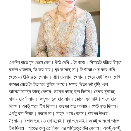
একদিন রাতে ঘুম ভেঙ্গে গেল। উঠে দেখি ২ টা বাজে। সিগারেট ধরিয়ে চিন্তা
করতে থাকলাম, কি করা যায়। ঘুম আসছে না। সিগারেট শেষ করে পানি
খেতে ড্রইয়িং রুমে গেলাম। পানি ঢাল্লাম, খেলাম। খেয়ে যেই ফিরব, দেখি
কাজের মেয়ে টা চিত হয়ে ঘুমিয়ে আছে। মাথার ভিতর দুষ্ট বুদ্ধি এল।
আস্তে আস্তে কাছে গেলাম।নাকের কাছে হাত দিলাম। বেঘরে ঘুমাচ্ছে।
মাথায় হাত দিলাম। কিছুক্ষন চুল হাতালাম। কোনো হুস নাই। গালে হাত
দিলাম। একটু গালে টিপ দিলাম। তারপর হাত ধরলাম। পেটে হাত দিলাম।
একটু ঘসা দিলাম। নরলো না। সাহস পেয়ে গেলাম। তারপর উপরে
উঠলাম। বিশাল দুধ, ৩৪ তো হবেই। ব্রা পরে নাই। একটু আলতো ভাভে
টিপ দিলাম। হাতের তালু তে নিপল এর অস্তিত্ত টের পেলাম। একটু একটু