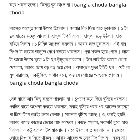
করে শক্ত হচ্ছে। কিন্তু ঘুম ভাংল না।bangla choda bangla
choda
আস্তে আস্তে জামা উপরে উঠালাম। জামার নিচ দিয়ে হাত ঢুকালাম। ১ টা
দুধ হাতের মদ্ধে আসল। হাল্কা টিপ দিলাম। হাল্কা নড়ে উঠল। হাত
সরিয়ে নিলাম। ১ মিনিট অপেক্ষা করলাম। আবার হাত ঢুকালাম। এই বার
নিপল টা হাতের তালুতে রেখে ঘসতে থাকলাম। পুরা শক্ত হয়ে গেসে। জামা
টা আরো উপরে তুলে ১ টা দুধ উন্মুক্ত করলাম। ডিম লাইটের আলো তে যা
দেখলাম, আমার চোখ বড় বড় হয়ে গেল। অসম্ভব সুন্দর টাইট দুধ। যেই না
মুখ বারালাম, একটু জিভ লাগাব বলে, কার যেন পায়ের আওয়াজ পেলাম।
bangla choda bangla choda
সেই রাতে আর কিছু করতে পারলাম না। চুপচাপ রুমে গিয়ে ঘুমিয়ে পরলাম।
পরদিন রাতে অপেক্ষা করতে থাকলাম, সবাই ঘুমিয়ে পরার পর আস্তে আস্তে
পা টিপে টিপে ড্রইং রুমে গেলাম। সাদেকা ঘুমিয়ে আছে। ও, বলাই হয়নি,
আমার বাসার কাজের মেয়ের নাম সাদেকা। কাছে গেলাম, সরাসরি বুকে হাত
দিলাম। একটু হালকা টিপ মারলাম। নরে উঠল, হাত সরালাম না। জোরে
জোরে নিঃশাস নিতে থাকল। আবার আস্তে আস্তে টিপ দিলাম। নরল না।