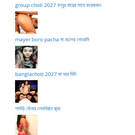
group choti 2027 বন্ধুর মায়ের সাথে কয়েকজন
mayer boro pacha মা ছেলের নোংরামি
banglachoti 2027 মা আর দিদি
শাশুড়ি বৌমার লেসবিয়ান কান্ড