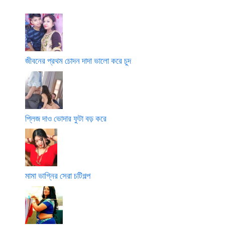
দু
ল
য়ে
টা
লা
জ
তু
গে
সু
ম
নে
লে
ল
মী
ভো
র
দা
যো
জীবনের প্রথম চোদন দাদা ভালো করে চুদ
প্রা
নি
ণ
র
ভ
ভি
রে
ত
চু
র
প্লিজ দাও ভোদার ফুটা বড় করে
দ
তে
থা
কে
মামা ভাগ্নির সেরা চটিগল্প