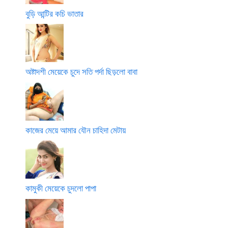
বুড়ি আন্টির কচি ভাতার
অষ্টাদশী মেয়েকে চুদে সতি পর্দা ছিড়লো বাবা
কাজের মেয়ে আমার যৌন চাহিদা মেটায়
কামুকী মেয়েকে চুদলো পাপা