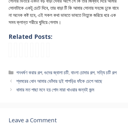
সোনার ভিতরে একটা বড় বাড়া দেবার আগে সে কি তার জিব্বাহ দিয়ে আমার
সোনাটাকে একটু চেটে দিবে, তার বাড়া টি কি আমার সোনায় সহজে ঢুকে যাবে
না অনেক কষ্ট হবে, এই সকল কথা ভাবতে ভাবতে নিতুকে জরিয়ে ধরে এক
সময ক্লান্ত শরীরে ঘুমিয়ে গেলাম।
Related Posts:
থা
b
m
ন্যা
ছা
n
h
বি
ম
a
o
কা
ত্রে
e
o
ধ
বে
n
t
মো
র
w
t
বা
ন
g
h
না
মা
c
s
মা
Categories
গনধর্ষণ করার গল্প
,
গুদের জ্বালা চটি
,
বাংলা চোদার গল্প
,
সত্যি চটি গল্প
না
l
e
চু
কে
h
e
ফি
প্লি
a
r
দি
চো
o
x
ঙ্গা
শ্বশুরের ধোন আমার ভোঁদার দুই পাপড়ির ফাঁকে চেপে আছে
জ
c
a
য়ে
দা
t
c
রিং
ধামার মত পাছা মনে হয় পোদ মারা খাওয়ার জন্যই জন্ম
য
h
n
যে
র
i
h
ক
ত
o
d
টা
স
g
o
রে
পা
t
s
চো
ত্যি
o
t
ধ
রে
i
o
দা
গ
l
i
রা
ন
d
n
র
ল্প
p
মা
খে
Leave a Comment
জো
a
c
সে
o
ল
য়ে