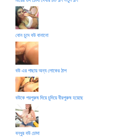
বোন চুদে বউ বানানো
বউ এর পাছায় অন্য লোকের ঠাপ
বউকে পরপুরুষ দিয়ে চুদিয়ে বীরপুরুষ হয়েছে
বন্ধুর বউ চোদা