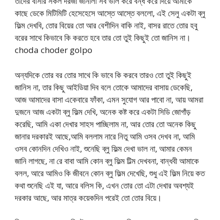
তাদের বাসার সকল দরজা জানালা সব ভাল করে বন্ধ করে দিয়ে আমাকে
কাছে ডেকে মিটিমিটি হেসেহেসে আস্তে আস্তে বললো, এই সেলু একটা ব্লু
ফিল্ম দেখবি, তোর বিয়ের তো আর বেশীদিন বাকি নাই, বাসর রাতে তোর হবু
বরের সাথে কিভাবে কি করতে হবে তার তো তুই কিছুই তো জানিস না।
choda choder golpo
অন্যদিকে তোর বর তোর সাথে কি ভাবে কি করবে তারও তো তুই কিছুই
জানিস না, তার কিছু আইডিয়া দিব বলে তোকে আমাদের বাসায় ডেকেছি,
আজ আমাদের বাসা একেবারে ফাঁকা, এমন সুযোগ আর পাবো না, আয় আমরা
দুজনে আজ একটা ব্লু ফিল্ম দেখি, অনেক কষ্ট করে একটা সিডি জোগাঁড়
করেছি, আমি একা দেখার সাহস পাচ্ছিলাম না, আর তোর তো অনেক কিছু
জানার দরকারই আছে,আমি বললাম নারে নিতু আমি ওসব দেখব না, আমি
ওসব কোনদিন দেখিও নাই, শুনেছি ব্লু ফিল্ম দেখা ভাল না, আমার কেমন
জানি লাগছে, না রে বাবা আমি কোন ব্লু ফিল্ম টিল্ম দেখবনা, বান্ধবী আমাকে
বলল, আরে আমিও কি জীবনে কোন ব্লু ফিল্ম দেখেছি, শুধু এই ফিল্ম নিয়ে কত
কথা শুনেছি এই যা, আরে বলিস কি, এখন তোর তো এটা দেখার অবশ্যই
দরকার আছে, আর মাত্র কয়েকদিন পরেই তো তোর বিয়ে।