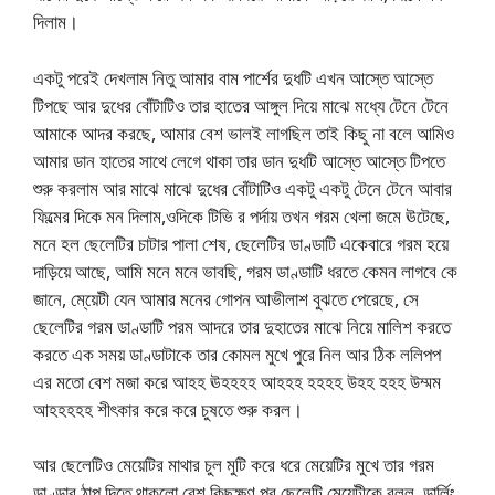
দিলাম।
একটু পরেই দেখলাম নিতু আমার বাম পার্শের দুধটি এখন আস্তে আস্তে
টিপছে আর দুধের বোঁটাটিও তার হাতের আঙ্গুল দিয়ে মাঝে মধ্যে টেনে টেনে
আমাকে আদর করছে, আমার বেশ ভালই লাগছিল তাই কিছু না বলে আমিও
আমার ডান হাতের সাথে লেগে থাকা তার ডান দুধটি আস্তে আস্তে টিপতে
শুরু করলাম আর মাঝে মাঝে দুধের বোঁটাটিও একটু একটু টেনে টেনে আবার
ফিল্মের দিকে মন দিলাম,ওদিকে টিভি র পর্দায় তখন গরম খেলা জমে ঊটেছে,
মনে হল ছেলেটির চাটার পালা শেষ, ছেলেটির ডাণ্ডাটি একেবারে গরম হয়ে
দাড়িয়ে আছে, আমি মনে মনে ভাবছি, গরম ডাণ্ডাটি ধরতে কেমন লাগবে কে
জানে, মে্য়েটী যেন আমার মনের গোপন আভীলাশ বুঝতে পেরেছে, সে
ছেলেটির গরম ডাণ্ডাটি পরম আদরে তার দুহাতের মাঝে নিয়ে মালিশ করতে
করতে এক সময় ডাণ্ডাটাকে তার কোমল মুখে পুরে নিল আর ঠিক ললিপপ
এর মতো বেশ মজা করে আহহ ঊহহহহ আহহহ হহহহ উহহ হহহ উম্মম
আহহহহহ শীৎকার করে করে চুষতে শুরু করল।
আর ছেলেটিও মেয়েটির মাথার চুল মুটি করে ধরে মেয়েটির মুখে তার গরম
ডাণ্ডার ঠাপ দিতে থাকলো,বেশ কিছুক্ষণ পর ছেলেটি মেয়েটীকে বলল, ডার্লিং