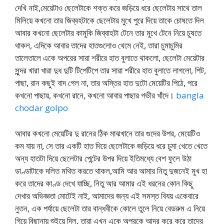
দেখি নাই,মেয়েটাও ছেলেটাকে শক্ত করে জড়িয়ে ধরে ছেলেটার সাথে তাল
মিলিয়ে কখনো তার জিব্বহটাকে ছেলেটার মুখে পুরে দিয়ে তাকে চোষতে দিল
আবার কখনো ছেলেটার কামুকি জিব্বাহটা টেনে তার মুখে টেনে নিয়ে চুষতে
থাকল, এদিকে আবার তাদের হাতগুলোও থেমে নেই, তারা চুমাচুমির
তালেতালে একে অপরের সারা শরীরে হাত বুলাতে থাকলো, ছেলেটা মেয়েটার
সুন্দর খারা খারা দুধ দুটি টিপেটিপে তার সারা শরীরে হাত বুলাতে লাগলো, পিট,
পাছা, রান কছুই বাদ গেল না, তার অস্তির হাত দুটো মেয়েটির পিঠে, পরে
কখনো পাছায়, কখনো রানে, কখনো আবার পাছার গভীর খাঁদে।
bangla
chodar golpo
আবার কখনো মেয়েটির দু রানের ঠিক মাঝখানে তার গুদের উপর, মেয়েটিও
কম যায় না, সে তার একটি হাত দিয়ে ছেলেটাকে জড়িয়ে ধরে চুমা খেতে খেতে
অন্য হাতটা দিয়ে ছেলেটার পেন্টের উপর দিয়ে ইতিমধ্যে বেশ ফুলে উঠা
ডাণ্ডাটাকে দলিত মথিত করতে থাকল,আমি আর আমার নিতু দুজনেই মুখ হা
করে তাদের কাণ্ড দেখে যাচ্ছি, নিতু আর আমার এই ধরনের কোন কিছু
দেখার অভিজ্ঞতা মোটেই নাই, আমাদের জন্য এই সমস্ত বিযয় একেবারে
নুতন, এক পর্যায়ে ছেলেটা তার বান্ধবীকে কোলে তুলে নিয়ে বেডরুম এ নিয়ে
গিয়ে বিছানায় শুইয়ে দিল, তারা এখন একে অপরকে আদর করে করে তাদের