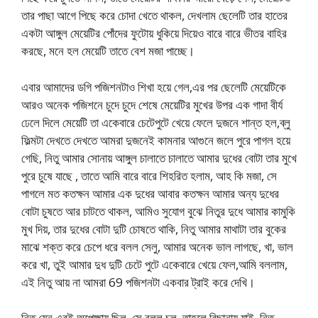
তার পাছা আগে পিছে করে চোদা খেতে থাকল, দেখলাম ছেলেটি তার হাতের
একটা আঙ্গুল মেয়েটির পোঁদের ফুটোয় ধুকিয়ে দিয়েও বারে বারে ভীতর বাহির
করছে, মনে হল মেয়েটি তাতে বেশ মজা পাচ্ছে।
এবার আমাদের ডগি পজিশনটাও শিখা হয়ে গেল,এর পর ছেলেটি মেয়েটিকে
আরও অনেক পজিশনে চুদে চুদে শেষে মেয়েটির মুখের উপর এক গাদা বীর্য
ঢেলে দিলে মেয়েটি তা একেবারে চেটেপুটে খেয়ে ফেলে দুজনে শান্ত হল,ব্লু
ফিল্মটা দেখতে দেখতে আমরা দুজনেই কামনার আগুনে জলে পুরে পাগল হয়ে
গেছি, নিতু আমার সোনায় আঙ্গুল চালাতে চালাতে আমার দুধের বোটা তার মুখে
পুরে চুষে যাছে , তাতে আমি বারে বারে শিহরিত হলাম, আহ কি মজা, সে
পাগলে মত কতক্ষন আমার এক দুধের আবার কতক্ষন আমার অন্য দুধের
বোটা চুষতে আর চাটতে থাকল, আমিও সুযোগ বুঝে নিতুর দুধে আমার কামুকি
মুখ দিয়, তার দুধের বোটা দুটি চোষতে থাকি, নিতু আমার মাথাটা তার বুকের
মাঝে শক্ত করে চেপে ধরে বলল সেলু, আমার অনেক ভাল লাগছে, খা, ভাল
করে খা, তুই আমার দুধ দুটি চেটে পুটে একেবারে খেয়ে ফেল,আমি বললাম,
এই নিতু আয় না আমরা 69 পজিশনটা একবার ট্রাই করে দেখি।
নিতু যেন এরই অপেক্ষায় ছিল, সে বলল চল, তাহলে বিছানায় যাই, নিতু