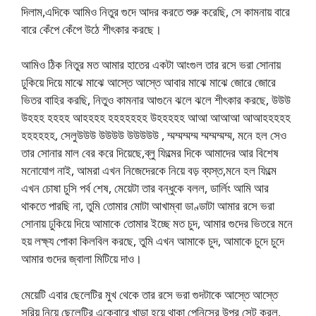
দিলাম,এদিকে আমিও নিতুর গুদে আদর করতে শুরু করেছি, সে কামনায় বারে
বারে কেঁপে কেঁপে উঠে শীৎকার করছে।
আমিও ঠিক নিতুর মত আমার হাতের একটা আংগুল তার রসে ভরা সোনায়
ঢুকিয়ে দিয়ে মাঝে মাঝে আস্তে আস্তে আবার মাঝে মাঝে জোরে জোরে
ভিতর বাহির করছি, নিতুও কামনার আগুনে ঝলে ঝলে শীৎকার করছে, উউউ
উহহহ হহহহ আহহহহ হহহহহহহ উহহহহহ আআ আআআ আআহহহহহ
হহহহহহ, সেলুউউউ উউউউ উউউউউ , ম্মম্মম্মম্ম ম্মম্মম্মম্ম, মনে হল সেও
তার সোনার মাল বের করে দিয়েছে,ব্লু ফিল্মের দিকে আমাদের আর বিশেষ
মনোযোগ নাই, আমরা এখন নিজেদেরকে নিয়ে বড় ব্যস্ত,মনে হল ফিল্মে
এখন চোষা চুসি পর্ব শেষ, মেয়েটা তার বন্ধুকে বলল, ডার্লিং আমি আর
থাকতে পারছি না, তুমি তোমার মোটা আখাম্বা ডাণ্ডাটা আমার রসে ভরা
সোনায় ঢুকিয়ে দিয়ে আমাকে তোমার ইচ্ছে মত চুদ, আমার গুদের ভিতরে মনে
হয় লক্ষ্য পোকা কিলবিল করছে, তুমি এখন আমাকে চুদ, আমাকে চুদে চুদে
আমার গুদের জ্বালা মিটিয়ে দাও।
মেয়েটি এবার ছেলেটির মুখ থেকে তার রসে ভরা গুদটাকে আস্তে আস্তে
সরিয় নিয়ে ছেলেটির একেবারে খাড়া হয়ে থাকা পেনিসের উপর সেট করল,