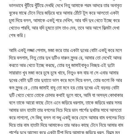
ভালভাবে খুঁটিয়ে খুঁটিয়ে দেখছি দেখে নিতু আমাকে পরম আদরে তার অনাবৃত
বুকের মাঝে টেনে নিয়ে জড়িয়ে ধরে আমার ঠোঁটে টুস করে আলতো একটা
চুমা দিয়ে বলল, আমাকে একটু পরে দেখিস, আর যদি দুধ খেতে ইচ্ছে করে
খেতেও পারবি, আর যদি চুষতে চাস তাও দেব, তবে আয় আগে ফিল্মটা দেখা
শেষ করি।
আমি একটু লজ্জা পেলাম, মজা করে তার একটা দুধের বোটা একটু করে মলে
দিয়ে বললাম, নিতু তোর দুধ দুটিও দারুন সুন্দর রে, আমার তো দেখেই আদর
করতে আর খেতে ইচ্ছে করছে, তোর হবু জামাইবাবুও নিচ্ছয় এই দুটো
সারারাত খুব মজা করে চুষে চুষে খাবে, নিতুও কম যায় না সে এবার আমার
দুধের বোটা দুটি তার দুহাতে ভাল করে মলে দিয়ে বলল, তোর গুলো কি আর
কম সুন্দর রে , তোর জামাই বাবু তো মনে হয় তোর দুধের এই বড়বড় বোটা
দুটি খেতে খেতে তোকে চোদার কথাই ভুলে যাবে, আমি যা অসভ্য কোথাকার
বলে তাকে আরো কাছে টেনে এনে জড়িয়ে ধরলাম, তাকে জড়িয়ে ধরার সময়
আমার ডান হাতটা তার বগলের নিচে দিয়ে ডান পার্শের দুধটার সাথে আলতো
করে লাগলো, সে কিছু বলল না শুধু একটু করে হেসে আমার বাম বগলের নিচে
দিয়ে তার বাম হাতটা দিয়ে আমাকেও তার আরও কাছে টেনে নিয়ে আমার বাম
পার্শের দুধে আস্তে করে একটা টিপা দিয়ে আমাকে জড়িয়ে ধরল, ফিল্মে মন