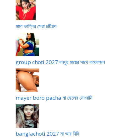
h
o
d
a
মামা ভাগ্নির সেরা চটিগল্প
group choti 2027 বন্ধুর মায়ের সাথে কয়েকজন
mayer boro pacha মা ছেলের নোংরামি
banglachoti 2027 মা আর দিদি