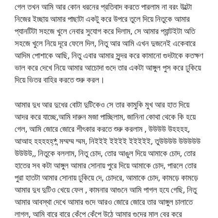
গেল তখন আমি আর কোন ধরনের প্রতিবাদ করতে পারলাম না বরং উল্টো
নিজের ইচ্ছায় আমার পাছাটা একটু করে উপরে তুলে দিয়ে নিতুকে আমার
প্যানটিটা সহজে খুলে নেবার সুযোগ করে দিলাম, সে আমার প্যান্টইটা অতি
সহজে খুলে নিয়ে দূরে ফেলে দিল, নিতু আর আমি এখন দুজনেই একেবারে
আদিম পোশাকে আছি, নিতু এবার আমার সুন্দর করে কামানো গুদটাকে কতক্ষণ
ভাল করে দেখে নিয়ে আমার আচোদা গুদে তার একটা আঙ্গুল পুস করে ঢুকিয়ে
দিয়ে ভিতর বাহির করতে শুরু করল।
আমার দুধ আর দুধের বোটা দুটিকেও সে তার কামুকি মুখ আর হাত দিয়ে
আদর করে যাচ্ছে,আমি দারুন মজা পাচ্ছিলাম, জানিনা কোথা থেকে কি হয়ে
গেল, আমি জোরে জোরে শীৎকার করতে শুরু করলাম , উউউউ উহহহহ,
আআহ হহহহহ্* ন্মম্মম্ম ম্মম, নিইইই ইইইই ইইইইই, তুউউউউ উউউউউ
উউউউ,, নিতুকে বললাম, নিতু চোদ, তোর আঙুল দিয়ে আমাকে চোদ, তোর
হাতের সব কটা আঙ্গুল আমার সোনায় পুরে দিয়ে আমাকে চোদ, পারলে তোর
পুরা হাতটা আমার সোনায় ঢুকিয়ে দে, চোদরে, আমাকে চোদ, কামড়ে কামড়ে
আমার দুধ দুটিও খেয়ে ফেল , কামনার আগুনে আমি পাগল হযে গেছি, নিতু
আমার আবস্থা দেখে আমার গুদে আরও জোরে জোরে তার আঙ্গুল চালাতে
লাগল, আমি বারে বারে কেঁপে কেঁপে উঠে আমার গুদের মাল বের করে