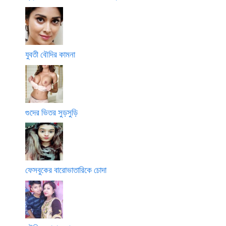
যুবতী বৌদির কামনা
গুদের ভিতর সুড়সুড়ি
ফেসবুকের বারোভাতারিকে চোদা