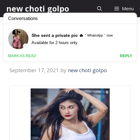
Skip
new choti golpo
Menu
to
content
choda choder golpo
চোদা চোদির গল্প
September 17, 2021
by
new choti golpo