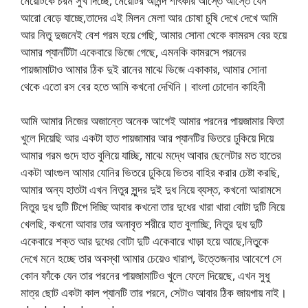
মেয়েটিকে চরম সুখ দিচ্ছে, মেয়েটির আনন্দ শীৎকার আস্তে আস্তে যেন
আরো বেড়ে যাচ্ছে,তাদের এই মিলন মেলা আর চোষা চুষি দেখে দেখে আমি
আর নিতু দুজনেই বেশ গরম হয়ে গেছি, আমার সোনা থেকে কামরস বের হয়ে
আমার প্যানটিটা একেবারে ভিজে গেছে, এমনকি কামরসে পরনের
পায়জামাটাও আমার ঠিক দুই রানের মাঝে ভিজে একাকার, আমার সোনা
থেকে এতো রস বের হতে আমি কখনো দেখিনি। বাংলা চোদোন কাহিনী
আমি আমার নিজের অজান্তে অনেক আগেই আমার পরনের পায়জামার ফিতা
খুলে দিয়েছি আর একটা হাত পায়জামার আর প্যানটির ভিতরে ঢুকিয়ে দিয়ে
আমার গরম গুদে হাত বুলিয়ে যাচ্ছি, মাঝে মদ্ধে আবার ছেলেটার মত হাতের
একটা আংগুল আমার যোনির ভিতরে ঢুকিয়ে ভিতর বাহির করার চেষ্টা করছি,
আমার অন্য হাতটা এখন নিতুর সুন্দর দুই দুধ নিয়ে ব্যস্ত, কখনো আরামসে
নিতুর দুধ দুটি টিপে দিচ্ছি আবার কখনো তার দুধের খারা খারা বোটা দুটি নিয়ে
খেলছি, কখনো আবার তার অনাবৃত শরীরে হাত বুলাচ্ছি, নিতুর দুধ দুটি
একেবারে শক্ত আর দুধের বোটা দুটি একেবারে খাড়া হয়ে আছে,নিতু্কে
দেখে মনে হচ্ছে তার অবস্থা আমার চেয়েও খারাপ, উত্তেজনার আবেশে সে
কোন ফাঁকে যেন তার পরনের পায়জামাটিও খুলে ফেলে দিয়েছে, এখন সুধু
মাত্র ছোট একটা কাল প্যানটি তার পরনে, সেটাও আবার ঠিক জায়গায় নাই।