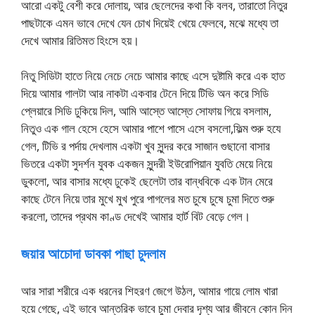
আরো একটু বেশী করে দোলায়, আর ছেলেদের কথা কি বলব, তারাতো নিতুর
পাছটাকে এমন ভাবে দেখে যেন চোখ দিয়েই খেয়ে ফেলবে, মঝে মধ্যে তা
দেখে আমার রিতিমত হিংসে হয়।
নিতু সিডিটা হাতে নিয়ে নেচে নেচে আমার কাছে এসে দুষ্টামি করে এক হাত
দিয়ে আমার গালটা আর নাকটা একবার টেনে দিয়ে টিভি অন করে সিডি
প্লেয়ারে সিডি ঢুকিয়ে দিল, আমি আস্তে আস্তে সোফায় গিয়ে বসলাম,
নিতুও এক গাল হেসে হেসে আমার পাশে পাসে এসে বসলো,ফিল্ম শুরু হযে
গেল, টিভি র পর্দায় দেখলাম একটা খুব সুন্দর করে সাজান গুছানো বাসার
ভিতরে একটা সুদর্শন যুবক একজন সুন্দরী ইউরোপিয়ান যুবতি মেয়ে নিয়ে
ডুকলো, আর বাসার মধ্যে ঢুকেই ছেলেটা তার বান্ধবিকে এক টান মেরে
কাছে টেনে নিয়ে তার মুখে মুখ পুরে পাগলের মত চুষে চুষে চুমা দিতে শুরু
করলো, তাদের প্রথম কাণ্ড দেখেই আমার হার্ট বিট বেড়ে গেল।
জয়ার আচোদা ডাবকা পাছা চুদলাম
আর সারা শরীরে এক ধরনের শিহরণ জেগে উঠল, আমার গায়ে লোম খারা
হয়ে গেছে, এই ভাবে আন্তরিক ভাবে চুমা দেবার দৃশ্য আর জীবনে কোন দিন