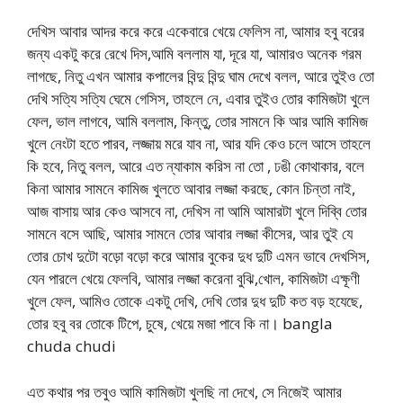
দেখিস আবার আদর করে করে একেবারে খেয়ে ফেলিস না, আমার হবু বরের
জন্য একটু করে রেখে দিস,আমি বললাম যা, দূরে যা, আমারও অনেক গরম
লাগছে, নিতু এখন আমার কপালের বিন্দু বিন্দু ঘাম দেখে বলল, আরে তুইও তো
দেখি সত্যি সত্যি ঘেমে গেসিস, তাহলে নে, এবার তুইও তোর কামিজটা খুলে
ফেল, ভাল লাগবে, আমি বললাম, কিন্তু, তোর সামনে কি আর আমি কামিজ
খুলে নেংটা হতে পারব, লজ্জায় মরে যাব না, আর যদি কেও চলে আসে তাহলে
কি হবে, নিতু বলল, আরে এত ন্যাকাম করিস না তো , ঢঙী কোথাকার, বলে
কিনা আমার সামনে কামিজ খুলতে আবার লজ্জা করছে, কোন চিন্তা নাই,
আজ বাসায় আর কেও আসবে না, দেখিস না আমি আমারটা খুলে দিব্বি তোর
সামনে বসে আছি, আমার সামনে তোর আবার লজ্জা কীসের, আর তুই যে
তোর চোখ দুটো বড়ো বড়ো করে আমার বুকের দুধ দুটি এমন ভাবে দেখসিস,
যেন পারলে খেয়ে ফেলবি, আমার লজ্জা করেনা বুঝি,খোল, কামিজটা এক্ষূণী
খুলে ফেল, আমিও তোকে একটু দেখি, দেখি তোর দুধ দুটি কত বড় হযেছে,
তোর হবু বর তোকে টিপে, চুষে, খেয়ে মজা পাবে কি না। bangla
chuda chudi
এত কথার পর তবুও আমি কামিজটা খুলছি না দেখে, সে নিজেই আমার