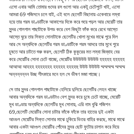
এসো এবার আমি তোমার গুদের রস গুলো আর একটু চেটেপুটে খাই, এসো
আমরা 69 পজিসনে চলে যাই, এই বলে ছেলেটি বিছানায় একেবারে লম্বা
হয়ে তার গরম ডাণ্ডাটিকে আকাশের দিকে করে শুয়ে পড়ল আর মেয়েটি তার
সুন্দর গোলগাল পাছাটাকে উপড করে বেশ কিছুটা ফাঁক করে রেখে আস্তে
আস্তে ঘুরে তার সিক্ত সোনাটাকে ছেলেটির খোলা মুখের মাঝে পুরে দিল
আর সে অন্যদিকে ছেলেটির গরম ডাণ্ডাটিকে পরম আদরে তার মুখে পুরে
চুষতে আর চাটতে শুরু করল, ছেলেটি ঠিক কুকুরের মত লম্বা জিব্বাহ বের
করে মেয়েটির সোনা চেটে যাচ্ছে, মেয়েটির উউউউউ উউউউ হহহহহ হহহহহ
আআআ আহহহ হহহহহহহ হহহহহ হহহহহু উউউ উউউউ ম্মম্মম্মম্ম ম্মম্মম্ম
ম্মন্নন্নন্নন উচ্ছ শীৎকারে মনে হল সে ভীষণ মজা পাচ্ছে।
সে তার সুন্দর গোলগাল পাছাটাকে হেলিয়ে দুলিয়ে ছেলেটির লেহন খাচ্ছে
আবার অন্যদিকে গরম ডাণ্ডাটাও বেশ সুন্দর করে চুষে চেটে যাচ্ছে, মেয়েটি
মুখ ডাণ্ডায় অন্যদিকে ছেলেটির মুখ সোনায়, এরি নাম বুঝি পজিশন
69,ছেলেটি মেয়েটির সোনা চাটার ফাঁকে ফাঁকে তার হাতের দুই একটা
আংগুল মেয়েটির সিক্ত সোনার মাঝে ঢুকিয়ে ভিতর বাহির করছে, মাঝে মাঝে
আবার একটা আংগুল মেয়েটির পোঁদের সুন্দর ছোট ফুটোয় চালান করে দিয়ে