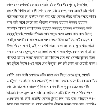
তারপর সে পেনিসটাকে তার সোনার ফাঁকে ধীরে ধীরে পুরা ঢুকিয়ে দিল,
ছেলেটির বিশাল ডাণ্ডাটা কোথায় যেন হারিয়ে গেল, পরে মেয়েটি তার পাছা
উঠা নামা করে ডাণ্ডাটাকে বারে বারে তার সোনায় ভীতর বাহির করতে লাগল
আর তারি সাথে চলছে তার শীৎকার আহহহ হহহহহ উহহহ হহহহহ
ম্মম্মম্মম্ম ম্মম্মম্ম আআহহহহ হহহহহ হহহহহ হহহহহ অহহহহহ উউউ
হহহহ ইতাদি,মেয়েটির শীৎকার আর আনন্দ দেখে আমার বারে বারে ইচ্ছে
করছিল মেয়েটাকে এক ধাক্কা মেরে ফেলে দিয়ে আমি ছেলেটির ডাণ্ডার
উপর গিয়ে বসে পরি, এই সময় যদি আমাদের হাতের কাছে সুন্দর খাড়া খাড়া
শক্ত দুধ আর তুলতুলে নরম ভিজা ভোদা না হয়ে শক্ত কোন ধন বা ডাণ্ডা
থাকতো তাহলে আমরা দুজনেই তা আমাদের রসে ভরা সোনায় ঢুকিয়ে ইচ্ছে
মত চুদিয়ে নিতাম।এই ভাবে বেশ কিছুক্ষণ চুদা চুদি চলার পর ছেলেটি বলল।
ডার্লিং এবার আমি তোমাকে ডগির মতো করে পিছন থেকে চুদব, মেয়েটি
একটুও সময় নষ্ট না করে তাড়াতাড়ি তার সোনা থেকে ডাণ্ডাটা বের করে দিয়ে
তার চার হাত পায়ে হামাগুড়ি দিয়ে তার পাছাটাকে কুকুরের মত ছেলেটির
ডাণ্ডার দিকে তুলে ধরল আর ছেলেটিও মেয়েটির টিক পিছনে গিয়ে পিছন
থেকে তার ডাণ্ডাটা মেয়েটির সোনায় ঢুকিয়ে দিল, আর তার কোমরকে আগে
পিছে করে চুদতে লাগল, তাতে মেয়েটির শীৎকার আরো বেড়ে গেল, মেয়েটিও