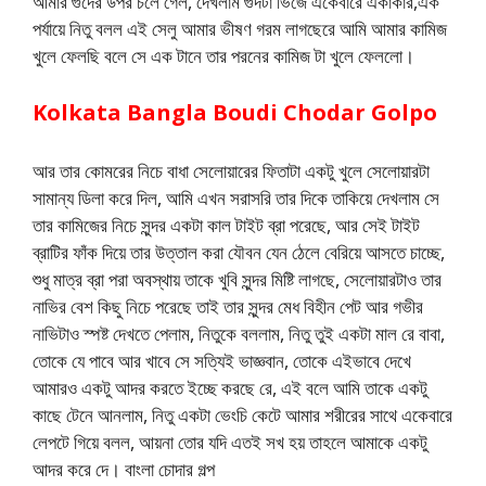
আমার গুদের উপর চলে গেল, দেখলাম গুদটা ভিজে একেবারে একাকার,এক
পর্যায়ে নিতু বলল এই সেলু আমার ভীষণ গরম লাগছেরে আমি আমার কামিজ
খুলে ফেলছি বলে সে এক টানে তার পরনের কামিজ টা খুলে ফেললো।
Kolkata Bangla Boudi Chodar Golpo
আর তার কোমরের নিচে বাধা সেলোয়ারের ফিতাটা একটু খুলে সেলোয়ারটা
সামান্য ডিলা করে দিল, আমি এখন সরাসরি তার দিকে তাকিয়ে দেখলাম সে
তার কামিজের নিচে সুন্দর একটা কাল টাইট ব্রা পরেছে, আর সেই টাইট
ব্রাটির ফাঁক দিয়ে তার উত্তাল করা যৌবন যেন ঠেলে বেরিয়ে আসতে চাচ্ছে,
শুধু মাত্র ব্রা পরা অবস্থায় তাকে খুবি সুন্দর মিষ্টি লাগছে, সেলোয়ারটাও তার
নাভির বেশ কিছু নিচে পরেছে তাই তার সুন্দর মেধ বিহীন পেট আর গভীর
নাভিটাও স্পষ্ট দেখতে পেলাম, নিতুকে বললাম, নিতু তুই একটা মাল রে বাবা,
তোকে যে পাবে আর খাবে সে সত্যিই ভাজ্ঞবান, তোকে এইভাবে দেখে
আমারও একটু আদর করতে ইচ্ছে করছে রে, এই বলে আমি তাকে একটু
কাছে টেনে আনলাম, নিতু একটা ভেংচি কেটে আমার শরীরের সাথে একেবারে
লেপটে গিয়ে বলল, আয়না তোর যদি এতই সখ হয় তাহলে আমাকে একটু
আদর করে দে। বাংলা চোদার গল্প