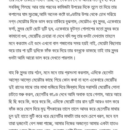
সবকিছু গিলছে আর তার পরনের কামিজটা উপরের দিকে তুলে তা দিয়ে তার
কপালের ঘাম মুচচ্ছে,আমি অনেক কষ্টে ডাণ্ডাটার উপর থেকে চোখ সরিয়ে
নগ্ন মেয়েটার দিকে ভাল করে তাকিয়ে বুঝলাম, মেয়েটাও খুব সুন্দর, একেবারে
ফর্সা, সুন্দর ছোট ছোট দুটি দুধ, একেবারে ফুটন্ত গোলাপের মতো সুন্দর করে
কামানো গুদ, মেয়েটির চেহারা না দেখে যদি শুধু তার গুদটা দেখতাম তাহলে
মনে করতাম এই গুদে এখনো বাল গজানোর সময় হয়ই নাই, মেয়েটা বিছানায়
শুয়ে তার পা দুটি দুদিকে ফাঁক করে দিয়ে তার বন্ধুকে ডাকছে তাই তার সুন্দর
গুদটা আমি আরো ভাল করে দেখতে পারলাম।
বাহ কি সুন্দর তার গঠন, মনে মনে তার প্রসংসা করলাম, এদিকে ছেলেটা
আস্তে আস্তে মেয়েটার কাছে গিয়ে কোন কথা না বলে একেবারে মেয়েটির
দুই রানের মাঝে তার মাথা গুজিয়ে দিয়ে জিব্বাহ দিয়ে সরাসরি মেয়েটির সোনা
চাটতে শুরু করল, ছেলেটির কাণ্ড দেখে আমি অবাক হয়ে গেলাম, আরে আরে
ছি ছি করে কি, করে করে কি, এদিকে মেয়েটি তার রান দুটি আরও ভাল করে
ফাঁক করে মেলে দিয়ে মৃদু শীৎকারের তালে তালে আদর করে ছেলেটির মাথার
চুল দুই হাতে মুটি করে ধরে ছেলেটির মাথাটা তার গুদে চেপে ধরল, মনে হল
তারা দুজনেই বেশ মজা পাচ্ছে, আমার নিজের অজন্তে আমার একটা হাতও