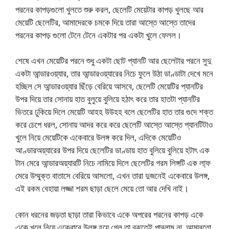
পরনের কাপড়গুলো খুলতে শুরু করল, ছেলেটি মেয়েটার কাপড় খুলছে আর
মেয়েটি ছেলেটির, আমাদেরকে চমকে দিয়ে তারা আস্তে আস্তে তাদের
পরনের কাপড় গুলো টেনে টেনে একটার পর একটা খুলে ফেলল।
শেষে এখন মেয়েটির পরনে শুধু একটা ছোট প্যানটি আর ছেলেটার পরনে সুদু
একটা আন্ডারওয়্যার, তার আন্ডারওয়্যারের নিচে ফুলে উঠা ডাণ্ডাটা দেখে মনে
হচ্ছিল সে আন্ডারওয়্যার ছিঁড়ে বেরিয়ে আসবে, ছেলেটি মেয়েটির প্যানটির
উপর দিয়ে তার সোনায় হাত বুলুয়ে বুলিয়ে হঠাৎ করে তার হাতটা প্যানটির
ভিতরে ঢুকিয়ে দিলে মেয়েটি আহহ উউহহ বলে ছেলেটির হাত তার গুদে শক্ত
করে চেপে ধরল, সোনায় আদর করে করে ছেলেটি আস্তে আস্তে প্যানটিটাও
খুলে নিয়ে মেয়েটিকে একেবারে উলঙ্গ করে দিল, এদিকে মেয়েটিও
আণ্ডারঅয়্যারের উপর দিয়ে ছেলেটির ডাণ্ডায় হাত বুলিয়ে বুলিয়ে হটাৎ এক
টান মেরে আন্ডারঅয়্যারটি নিচে নামিয়ে দিলে ছেলেটির গরম লিঙ্গটি এক লা্ফ
মেরে উম্মুক্ত বাতাসে বেরিয়ে আসলো, এখন তারা দুজনেই একেবারে উলঙ্গ,
এই রকম বেহায়া লজ্জা শরম ছাড়া ছেলে মেয়ে তো আর দেখি নাই।
কোন ধরনের জড়তা ছাড়া তারা কিভাবে একে অপরের পরনের কাপড় একে
একে খুলে নিয়ে একেবারে উলঙ্গ হয়ে গেল তা বুঝতেই পারলাম না, আমারতো