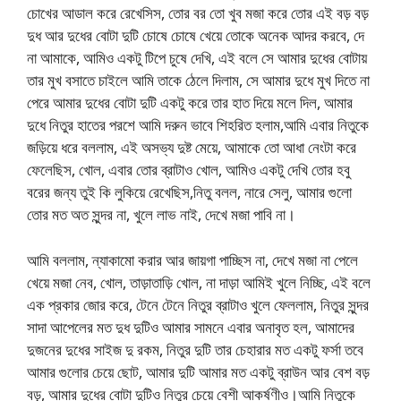
চোখের আডাল করে রেখেসিস, তোর বর তো খুব মজা করে তোর এই বড় বড়
দুধ আর দুধের বোটা দুটি চোষে চোষে খেয়ে তোকে অনেক আদর করবে, দে
না আমাকে, আমিও একটু টিপে চুষে দেখি, এই বলে সে আমার দুধের বোটায়
তার মুখ বসাতে চাইলে আমি তাকে ঠেলে দিলাম, সে আমার দুধে মুখ দিতে না
পেরে আমার দুধের বোটা দুটি একটু করে তার হাত দিয়ে মলে দিল, আমার
দুধে নিতুর হাতের পরশে আমি দরুন ভাবে শিহরিত হলাম,আমি এবার নিতুকে
জড়িয়ে ধরে বললাম, এই অসভ্য দুষ্ট মেয়ে, আমাকে তো আধা নেংটা করে
ফেলেছিস, খোল, এবার তোর ব্রাটাও খোল, আমিও একটু দেখি তোর হবু
বরের জন্য তুই কি লুকিয়ে রেখেছিস,নিতু বলল, নারে সেলু, আমার গুলো
তোর মত অত সুন্দর না, খুলে লাভ নাই, দেখে মজা পাবি না।
আমি বললাম, ন্যাকামো করার আর জায়গা পাচ্ছিস না, দেখে মজা না পেলে
খেয়ে মজা নেব, খোল, তাড়াতাড়ি খোল, না দাড়া আমিই খুলে নিচ্ছি, এই বলে
এক প্রকার জোর করে, টেনে টেনে নিতুর ব্রাটাও খুলে ফেললাম, নিতুর সুন্দর
সাদা আপেলের মত দুধ দুটিও আমার সামনে এবার অনাবৃত হল, আমাদের
দুজনের দুধের সাইজ দু রকম, নিতুর দুটি তার চেহারার মত একটু ফর্সা তবে
আমার গুলোর চেয়ে ছোট, আমার দুটি আমার মত একটু ব্রাউন আর বেশ বড়
বড়, আমার দুধের বোটা দুটিও নিতুর চেয়ে বেশী আকর্ষণীও।আমি নিতুকে