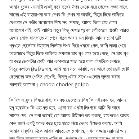
আমার বুকের ওড়নাটা একটু করে দুধের উপর থেকে সরে গেলেও লজ্জা লাগে,
তাদের এই বাহায়াপনা আর দেখব কি দেখব না ভাবছি, নিতুর দিকে তাকিয়ে
দেখলাম সে গভীর মনোযোগ দিয়ে সব দেখছে, আমার দিকে তার কোন
মনোযোগ নাই, তাই আমিও নতুন কিছু দেখার প্রবল কৌতহলে ফিল্মটা আরও
দেখার লোভ সামলাতে না পেরে ফিল্মে আবার মন দিলাম,আমার চোখ দুটি
প্রথমে ছেলেটার উত্তাল লিঙ্গটার উপর গিয়ে থমকে গেল, আমি লজ্জা পেয়ে
আডচোখে নিতুর দিকে তাকিয়ে দেখলাম তার মুখ লাল হয়ে গেছে, সে তার মুখ
হা করে ছেলেটার মোটা আর একেবারে খাড়া হয়ে থাকা লিঙ্গটিকে দেখছে,
নিতুর কপালে বিন্দু বিন্দু ঘাম, আমি মনে মনে ভাবছি, এর আগে তো ছোট ছোট
ছেলেদের কত পেনিস দেখেছি, কিন্তু এটার সাথে ওগুলোর তুলনা করার
প্রশ্নই আসেনা। choda choder golpo
কি বিশাল সুন্দর লিঙ্গরে বাবা, সব বড় ছেলেদের লিঙ্গ কি এইরকম হয়, আমার
হবু বরেরটাও কি এত বড় হবে, এতো বড় একটা লিংগকে আমি কি ভাবে
সামাল দেব, সে কথা ভাবেই তো আমার রীতিমত ভয় করছে, তারপরেও আবার
কেন জানি একটু আদর করে ছুয়ে হাতে নিয়ে দেখার ইচ্ছেও করছে, আমি
আমার বান্ধবির দিকে আবার আড়চোখে দেখলাম, এখন লজ্জায় সরাসরি আর
তার দিকে তাকাতে সাহস পাচ্ছি না, দেখলাম সে ও আমার মত মুখ হা করে