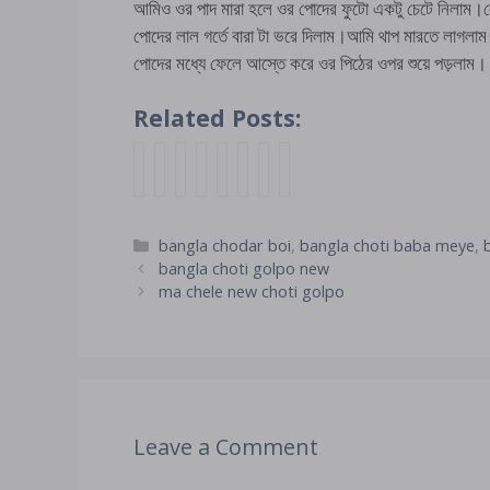
আমিও ওর পাদ মারা হলে ওর পোদের ফুটো একটু চেটে নিলাম
পোদের লাল গর্তে বারা টা ভরে দিলাম।আমি থাপ মারতে লাগল
পোদের মধ্যে ফেলে আস্তে করে ওর পিঠের ওপর শুয়ে পড়লাম।
Related Posts:
b
খা
মা
f
B
b
ছা
বা
a
লা
সি
r
a
a
ত্রে
ল
n
আ
র
e
n
n
র
বি
g
মা
মু
e
g
g
মা
হি
Categories
bangla chodar boi
,
bangla choti baba meye
,
l
র
তে
b
l
l
য়ে
ন
bangla choti golpo new
a
মু
ভে
a
a
a
র
প
ma chele new choti golpo
c
খ
জা
n
C
c
সা
রি
h
টা
গু
g
h
h
থে
ষ্কা
o
টে
দ
l
o
o
ঠা
র
t
নে
চা
a
t
t
পা
গু
i
তা
ট
c
i
y
ঠা
দ
g
র
লা
h
B
g
পি
দে
Leave a Comment
o
দু
ম
o
o
o
খে
l
ধে
m
t
o
l
ফি