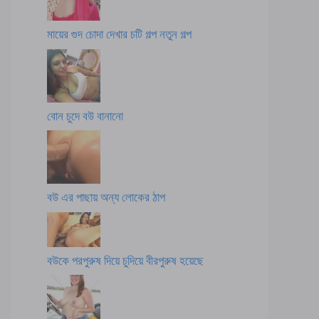
মায়ের গুদ চোদা দেখার চটি গল্প নতুন গল্প
বোন চুদে বউ বানানো
বউ এর পাছায় অন্য লোকের ঠাপ
বউকে পরপুরুষ দিয়ে চুদিয়ে বীরপুরুষ হয়েছে