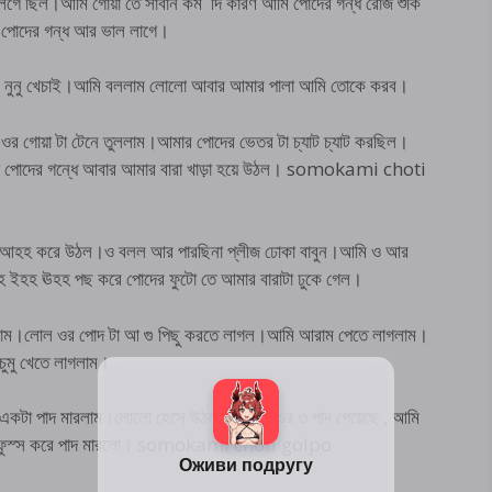
 লেগে ছিল।আমি গোয়া তে সাবান কম দি কারণ আমি পোদের গন্ধ রোজ শুকি
ি পোদের গন্ধ আর ভাল লাগে।
আমি নুনু খেচাই।আমি বললাম লোলো আবার আমার পালা আমি তোকে করব।
ওর গোয়া টা টেনে তুললাম।আমার পোদের ভেতর টা চ্যাট চ্যাট করছিল।
্সা পোদের গন্ধে আবার আমার বারা খাড়া হয়ে উঠল। somokami choti
 আহহ করে উঠল।ও বলল আর পারছিনা প্লীজ ঢোকা বাবুন।আমি ও আর
আহহ ইহহ ঊহহ পছ করে পোদের ফুটো তে আমার বারাটা ঢুকে গেল।
গলাম।লোল ওর পোদ টা আ গু পিছু করতে লাগল।আমি আরাম পেতে লাগলাম।
চুমু খেতে লাগলাম।
 একটা পাদ মারলাম।লোলো হেসে উঠল।ও বলল ওর ও পাদ পেয়েছে , আমি
রে।ও ফুস্স করে পাদ মারলো। somokami choti golpo