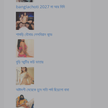
banglachoti 2027 মা আর দিদি
শাশুড়ি বৌমার লেসবিয়ান কান্ড
বুড়ি আন্টির কচি ভাতার
অষ্টাদশী মেয়েকে চুদে সতি পর্দা ছিড়লো বাবা