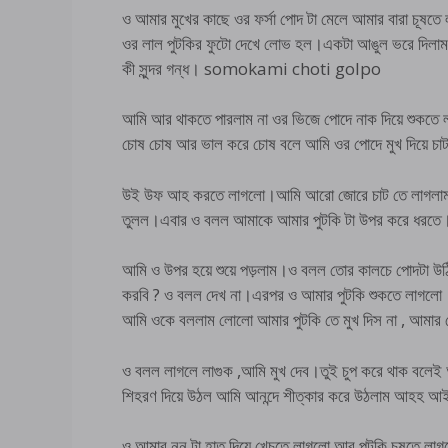
ও আমার মুখের কাছে ওর ফর্সা পোদ টা মেলে আমার বারা চূষতে
ওর লাল পুটকির ফুটো দেখে লোভ হল।একটা আঙুল ভরে দিলা
কী সুন্দর গন্ধ। somokami choti golpo
আমি আর থাকতে পারলাম না ওর ভিজে পোদে নাক দিয়ে শুকতে
চোষ চোষ আর ভাল করে চোষ বলে আমি ওর পোদে মুখ দিয়ে চা
উই উফ আহ করতে লাগলো।আমি আরো জোরে চাট তে লাগলাম,
তুলল।এবার ও বলল আমাকে আমার পুটকি টা উপর করে 
আমি ও উপর হয়ে শুয়ে পড়লাম।ও বলল তোর কালচে পোদটা উঠি
করবি ? ও বলল দেখ না।এরপর ও আমার পুটকি শুকতে লাগলো।আমি 
আমি ওকে বললাম লোলো আমার পুটকি তে মুখ দিস না , আমার গ
ও বলল লাগলে লাগুক ,আমি মুখ দেব।তুই চুপ করে থাক বলেই আম
শিহরণ দিয়ে উঠল আমি আনন্দে শীত্কার করে উঠলাম আহহ
ও আমার নুনু টা হাত দিয়ে খেচতে লাগলো আর পুটকি চূষতে ল