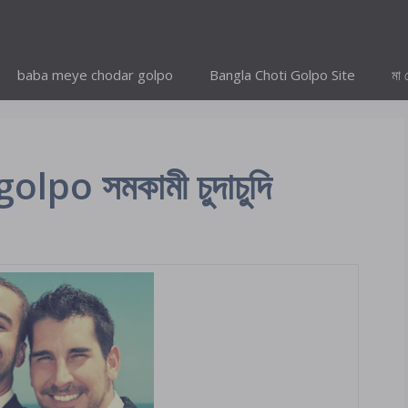
baba meye chodar golpo
Bangla Choti Golpo Site
মা 
po সমকামী চুদাচুদি