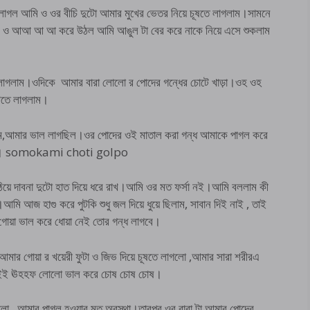
 লাগল আমি ও ওর বীচি দুটো আমার মুখের ভেতর নিয়ে চূষতে লাগলাম।সামনে
ম ও আআ আ আ করে উঠল আমি আঙুল টা বের করে নাকে নিয়ে এসে শুকলাম
 লাগলাম।ওদিকে আমার বারা লোলো র পোদের গন্ধের চোটে খাড়া।ওহ ওহ
টতে লাগলাম।
আমার ভাল লাগছিল।ওর পোদের ওই মাতাল করা গন্ধ আমাকে পাগল করে
ধরতে। somokami choti golpo
য়ে দাবনা দুটো হাত দিয়ে ধরে রাখ।আমি ওর মত ফর্সা নই।আমি বললাম কী
আজ হাগু করে পুটকি শুধু জল দিয়ে ধুয়ে ছিলাম, সাবান দিই নাই , তাই
োয়া ভাল করে ধোয়া নেই তোর গন্ধ লাগবে।
ার গোয়া র খয়েরী ফুটা ও জিভ দিয়ে চূষতে লাগলো ,আমার সারা শরীরএ
 আইই ঊহহফ লোলো ভাল করে চোষ চোষ চোষ।
াগলো , আমার পাগল হওয়ার মত অবস্থা।তারপর ওর বারা টা আমার পোদের