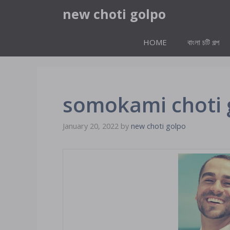
Skip
new choti golpo
to
content
HOME
বাংলা চটি গল্প
somokami choti gol
January 20, 2022
by
new choti golpo