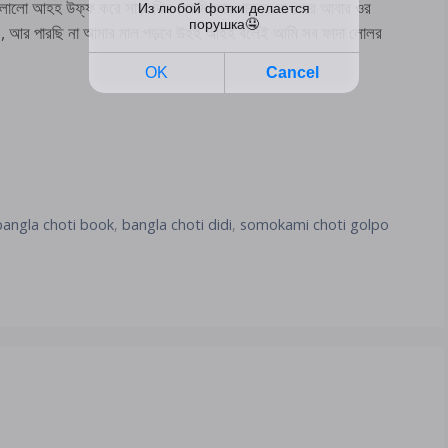
।লোলো আহহ উফ্ফ করে সাড়া দিল।আমি আর থাকতে না পেরে আবার ওর
াম , আর পারছি না আমার মাল পড়বে উহহ আহহ বলেই আমি সব ফাদা লোলর
bangla choti book
,
bangla choti didi
,
somokami choti golpo