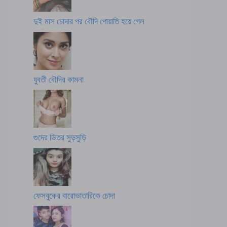
দুই মাস চোদার পর বৌদি পোয়াতি হয়ে গেল
যুবতী বৌদির কামনা
গুদের ভিতর সুড়সুড়ি
ফেসবুকের বারোভাতারিকে চোদা