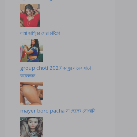
মামা ভাগ্নির সেরা চটিগল্প
group choti 2027 বন্ধুর মায়ের সাথে
কয়েকজন
mayer boro pacha মা ছেলের নোংরামি