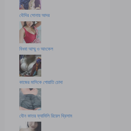
বৌদির সোনায় আদর
বিধবা আম্মু ও আংকেল
কাজের মাসিকে পোয়াতি চোদা
যৌন কাতর ফ্যামিলি রিয়েল থ্রিসাম